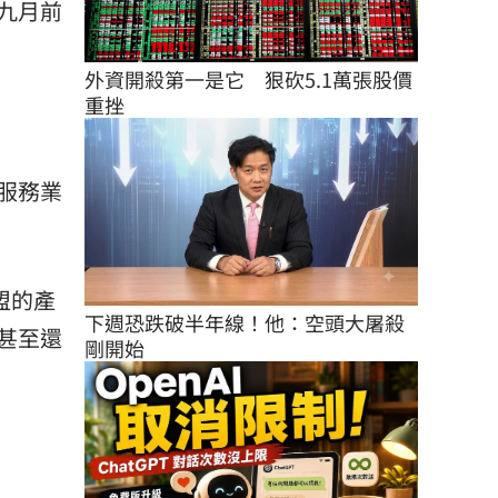
九月前
外資開殺第一是它　狠砍5.1萬張股價
重挫
服務業
盟的產
下週恐跌破半年線！他：空頭大屠殺
甚至還
剛開始