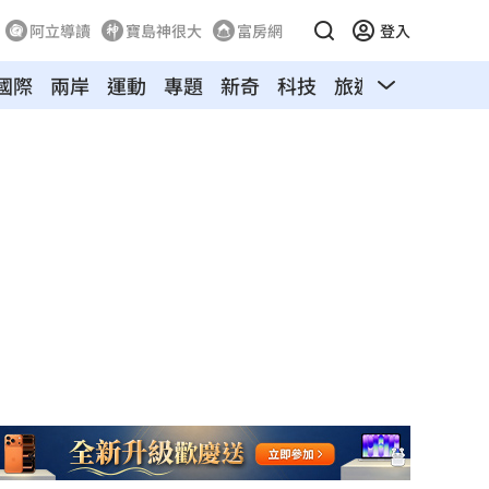
阿立導讀
寶島神很大
富房網
登入
國際
兩岸
運動
專題
新奇
科技
旅遊
汽車
寵物