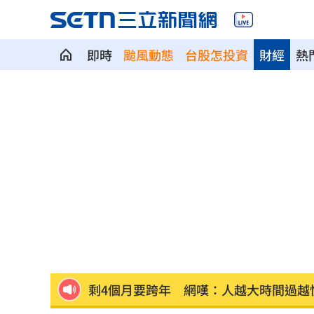
即時
颱風動態
台股怎投資
財經
熱
父逝世也不敢回家！男殺友後躲深山21
蔡英文重磅出手！民進黨「第二戰場」
吹冷氣30小時出事！女子全身抽搐送醫
政府生活補助5000元連3天發 逾期視同
宏碁發現兆基管理缺失 辭董座撤出經
剩4個月要跨年 網嘆：人越大時間過越
金雞母獲利全開！玉山金前7月刷新紀錄