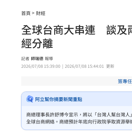
首度首局獲支援 布雷克卻評球威僅D等
首頁
財經
男性半夜痠痛「2徵兆」恐已攝護腺癌晚
全球台商大串連 談及
100%果汁也傷身？研究：高血壓風險增3
經分離
中借颱風稱對台灣海峽交管 海巡署譴
史上最賺上半年！華航客貨兩旺吸金千
記者
師瑞德
報導
2026/07/08 15:39:00
2026/07/08 15:44:01
更新
獨／宿霧玩「巨人盪鞦韆」慘撞柱腦震
簽專任
MVP舞台帶上女兒同歡 艾菩樂盼記得
陳傑憲猛打助2連勝 餅總卻虧「做蠢事
阿立幫你摘要新聞重點
又有苦茶油苯駢芘超標 218瓶全面追查
商總理事長許舒博今宣示，將以「台灣人幫台灣人
全球台商網絡。商總預計年底向行政院爭取資源舉
白海豚「海警範圍擴大」 這地恐豪雨炸2
家，推動台灣優質服務業輸出全球。針對兩岸及港