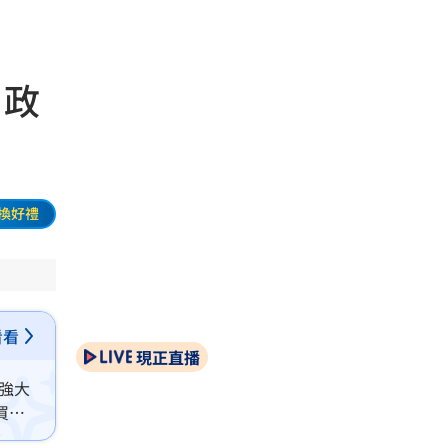
：政
換好禮
看看
現正直播
強大
買
應以