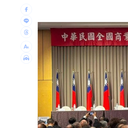
商機優先，不應受政治因素過多限制。此舉旨在強
桃猿洋將2投2打爭一軍 艾菩樂認良性
注入新動能。
華邦電法說會後 新目標價出爐
22:00
高雄轎車暴衝連3撞！波及13車600戶停
台灣彩券開獎直播中
20:31
LIVE三立+24小時直播
15:27
三立iNEWS新聞台線上直播
18:00
商場戰國來臨 台中「頂奢大道」逐漸
台彩父親節推新刮刮樂千萬頭獎超「爸
「拍片人的多重宇宙」職涯論壇9/12登
8國球員齊聚高雄 Formosa 7s掀足球