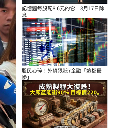
記憶體每股配8.6元的它　8月17日除
息
股民心碎！外資狠殺7金融「這檔最
慘」