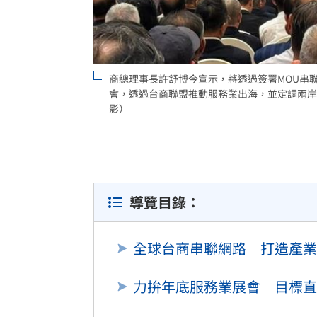
理想混蛋號召粉絲跨海追星吃美食！
18:
商總理事長許舒博今宣示，將透過簽署MOU串
會，透過台商聯盟推動服務業出海，並定調兩岸
影）
導覽目錄：
全球台商串聯網路 打造產業
力拚年底服務業展會 目標直