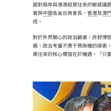
面對兩岸與港澳經貿往來的敏感議
會與
中國
各省台商會長、
香港
及
澳
成。
對於外界關心的政治顧慮，許舒博
遇，政治考量不應干預商機的探索
業往來的核心價值在於機遇，「只