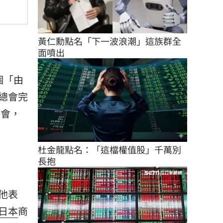
黃仁勳點名「下一波浪潮」這族群全
面噴出
個「由
總會完
展會，
杜金龍點名：「這檔權值股」千萬別
長抱
他表
日本
商