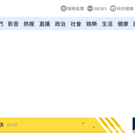
娛樂星聞
iNEWS
祝你健康
門
影音
熱搜
直播
政治
社會
娛樂
生活
健康
年
22:55
成形
22:54
22:52
放棄
22:50
營層
22:48
快
22:48
22:38