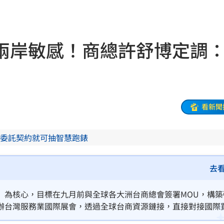
級
22:38
期
22:37
兩岸敏感！商總許舒博定調
5%
22:34
責
22:33
億
22:25
看新聞
盪
22:24
委託契約就可抽智慧跑錶
台灣
22:23
」
22:14
去
22:13
」為核心，目標在九月前與全球各大洲台商總會簽署MOU，構築
辦台灣服務業國際展會，透過全球台商資源鏈接，直接對接國際
天
22:09
澳經貿，許舒博定調採取「政經分離」實務策略，強調商業往來