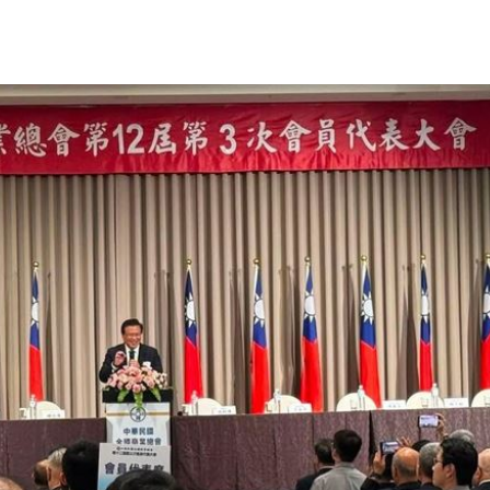
化台商海外拓銷能量，協助國內產業接軌國際市場，為台灣經貿
競爭
22:06
電
21:58
成形
12:00
」氣
12:00
場！
10:30
熱潮
10:00