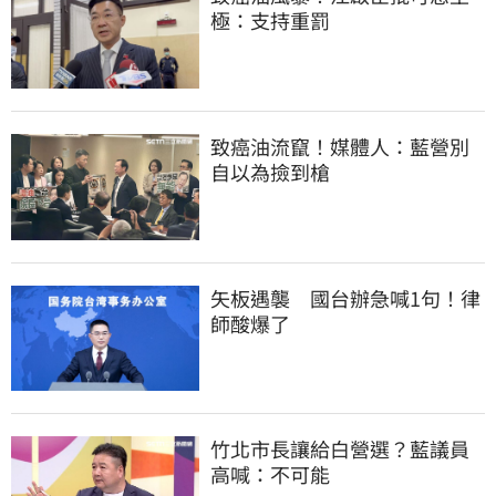
極：支持重罰
致癌油流竄！媒體人：藍營別
自以為撿到槍
矢板遇襲　國台辦急喊1句！律
師酸爆了
竹北市長讓給白營選？藍議員
高喊：不可能