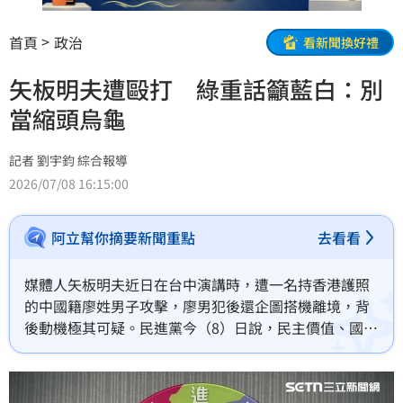
首頁
政治
看新聞換好禮
矢板明夫遭毆打 綠重話籲藍白：別
當縮頭烏龜
記者 劉宇鈞 綜合報導
2026/07/08 16:15:00
阿立幫你摘要新聞重點
去看看
媒體人矢板明夫近日在台中演講時，遭一名持香港護照
的中國籍廖姓男子攻擊，廖男犯後還企圖搭機離境，背
後動機極其可疑。民進黨今（8）日說，民主價值、國家
主權，不應有政黨之分，籲國民黨和民眾黨拿出捍衛國
家、守護人民最基本的立場，別成為面對預謀暴力犯
罪，卻什麼都不敢說也不敢做的縮頭烏龜。