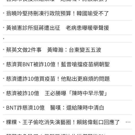
翁曉玲堅持刪凍行政院預算！韓國瑜受不了
黃禎憲診所挺蔣遭出征 老病患曝暖舉聲援
蔡英文做2件事 黃暐瀚：台東變五五波
慈濟買BNT被詐10億！藍昔嗆擋疫苗網朝聖
慈濟遭詐10億買疫苗！他點出更麻煩的問題
慈濟被詐10億 王必勝曝「陳時中早示警」
BNT詐慈濟10億 醫嘆：還給陳時中清白
粿粿、王子偷吃消失演藝圈！賴銘偉鬆口回應了 兩
人最新近況曝光