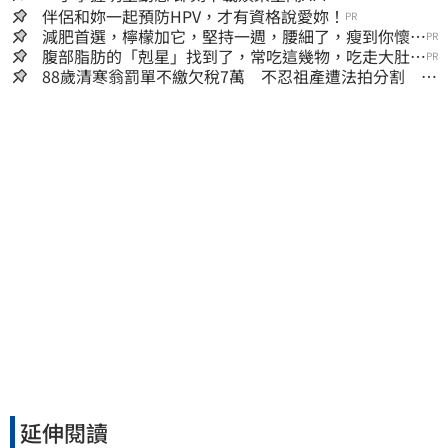
伴侶和妳一起預防HPV，才有資格說愛妳！
PR
減肥首選，檸檬加它，堅持一週，腰細了，瘦到你懷疑
PR
人生
腹部脂肪的「剋星」找到了，常吃這幾物，吃走大肚
PR
囊，瘦出小蠻腰
88歲清寒翁罰單不繳欠稅7萬 不忍祖產遭法拍分割 家
族按月代繳償債
延伸閱讀