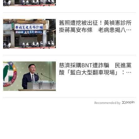
舊照遭挖被出征！黃禎憲診所
掛蔣萬安布條 老病患揭八仙
塵爆暖舉聲援
慈濟採購BNT遭詐騙 民進黨
酸「藍白大型翻車現場」：應
為無端抹黑道歉
Recommended by