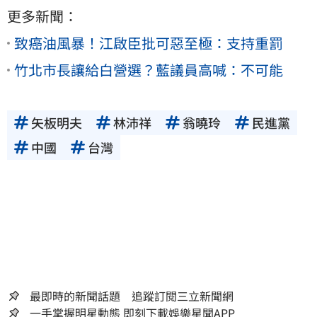
更多新聞：
致癌油風暴！江啟臣批可惡至極：支持重罰
竹北市長讓給白營選？藍議員高喊：不可能
矢板明夫
林沛祥
翁曉玲
民進黨
中國
台灣
最即時的新聞話題 追蹤訂閱三立新聞網
一手掌握明星動態 即刻下載娛樂星聞APP