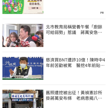
PR
北市教育局稱營養午餐「廚餘
可給弱勢」惹議 蔣萬安急
喊：不會這樣做
慈濟買BNT遭詐10億！陳時中4
年前苦勸被罵 醫挖4年前貼
文：藍白全翻車
舊照遭挖被出征！黃禎憲診所
掛蔣萬安布條 老病患揭八仙
塵爆暖舉聲援