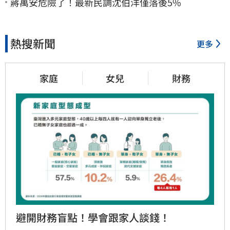
蔣萬安危險了！最新民調沈伯洋僅落後5%
熱搜新聞
更多
家庭
女兒
財務
避開財務盲點！學會跟家人談錢！