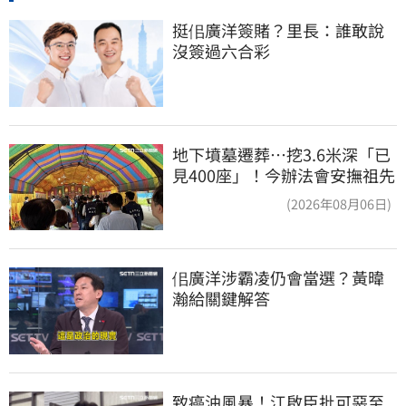
挺佀廣洋簽賭？里長：誰敢說
沒簽過六合彩
地下墳墓遷葬…挖3.6米深「已
見400座」！今辦法會安撫祖先
(2026年08月06日)
佀廣洋涉霸凌仍會當選？黃暐
瀚給關鍵解答
致癌油風暴！江啟臣批可惡至