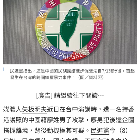
民進黨指出，這是中國的民族團結進步促進法自7/1施行後，首起
發生在台灣的跨國鎮壓暴力事件。（圖／資料照）
[廣告] 請繼續往下閱讀…
媒體人
矢板明夫
近日在台中演講時，遭一名持香
港護照的
中國
籍廖姓男子攻擊，廖男犯後還企圖
搭機離境，背後動機極其可疑。
民進黨
今（8）