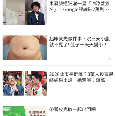
東發號遭狂灌一星「油漆蓋簽
名」！Google評論破2萬則
老饕真實心得曝
起床就先做件事，沒三天小腹
就不見了! 肚子一天天變小！
PR
2026北市長挺誰？3萬人投票最
終結果出爐 她驚喊：蔣萬安
真該緊張了
帶著皮克敏一起出門吧