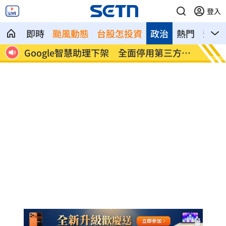
登入
即時
颱風動態
台股怎投資
政治
熱門
影音
碎慘
Google智慧助理下架 全面停用第三方信
4大超
箱
8」！