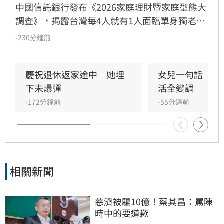
中國信託銀行發布《2026家庭理財暨家庭型態大
調查》，揭露台灣每4人就有1人面臨單身獨老。
儘管逾七成國人準備退休金，卻因缺乏長照規劃
-230分鐘前
與傳承知識，陷入行動僵局。調查發現「單身無
子女」族群理財封閉，多數擔憂失智失能卻未安
排財務代理；「已婚有子女」者則出現「重子
慶祝退休返家途中　她埋
女兒一句話　兩
女、輕老本」失衡現象。專家提出「TALK」理財
下未爆彈
活全變調
心法，建議民眾透過目標盤點、專款配置、明確
-172分鐘前
-55分鐘前
傳承及安養信託等機制，及早建立樂齡財富防禦
網，避免資產傳承糾紛，確保晚年財務自主與安
全，打造穩健的退休生活藍圖。
相關新聞
慈濟被騙10億！蔡其昌：罵陳
時中的要道歉