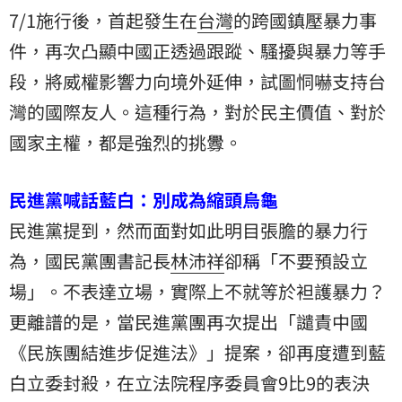
7/1施行後，首起發生在
台灣
的跨國鎮壓暴力事
件，再次凸顯中國正透過跟蹤、騷擾與暴力等手
段，將威權影響力向境外延伸，試圖恫嚇支持台
灣的國際友人。這種行為，對於民主價值、對於
國家主權，都是強烈的挑釁。
民進黨喊話藍白：別成為縮頭烏龜
民進黨提到，然而面對如此明目張膽的暴力行
為，國民黨團書記長
林沛祥
卻稱「不要預設立
場」。不表達立場，實際上不就等於袒護暴力？
更離譜的是，當民進黨團再次提出「譴責中國
《民族團結進步促進法》」提案，卻再度遭到藍
白立委封殺，在立法院程序委員會9比9的表決