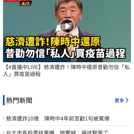
【#直播中LIVE】慈濟遭詐！陳時中還原昔勸勿信「私
人」買疫苗過程
熱門新聞
更多
慈濟遭詐10億 陳時中4年前苦勸1句被罵爆
台北市長投票結果曝 她驚喊：蔣該緊張了