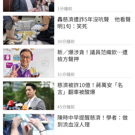
1分鐘前
轟慈濟遭詐5年沒吭聲　他看聲
明1句：笑死
30分鐘前
新／爆涉貪！議員范織欽…遭
檢方聲押
31分鐘前
慈濟被詐10億！蔣萬安「名
言」翻車被酸爆
45分鐘前
陳時中早提醒慈濟！學者：做
到流血沒人理