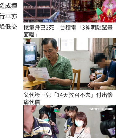
造成撞
行車亦
降低交
挖童骨已2死！台積電「3神明駐駕畫
面曝」
父代簽…兒「14天教召不去」付出慘
痛代價