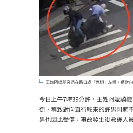
王姓阿嬤騎突然在路口處「鬼切」左轉，遭對向
今日上午7時39分許，王姓阿嬤騎
街，導致對向直行駛來的許男閃避
男也因此受傷，事故發生後救護人