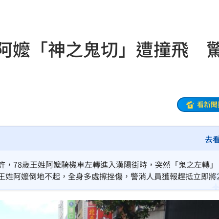
業男
15:59
幕
15:59
歲阿嬤「神之鬼切」遭撞飛 
觸法
15:59
說明
15:58
彩」
15:52
看新聞
這句
15:52
去
焦
15:52
結果
15:50
許，78歲王姓阿嬤騎機車左轉進入漢陽街時，突然「鬼之左轉」
，王姓阿嬤倒地不起，全身多處擦挫傷，警消人員獲報趕抵立即將
重要
15:49
步釐清。
力大
15:47