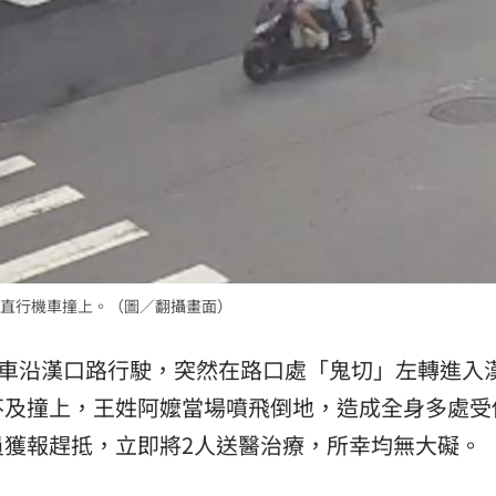
直行機車撞上。（圖／翻攝畫面）
機車沿漢口路行駛，突然在路口處「鬼切」左轉進入
不及撞上，王姓阿嬤當場噴飛倒地，造成全身多處受
員獲報趕抵，立即將2人送醫治療，所幸均無大礙。