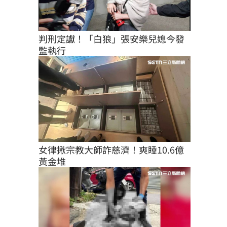
判刑定讞！「白狼」張安樂兒媳今發
監執行
女律揪宗教大師詐慈濟！爽睡10.6億
黃金堆