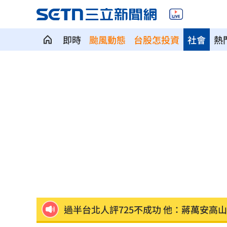
即時
颱風動態
台股怎投資
社會
熱
鬼月入厝觸禁忌！家具亂飛 江柏樂曝
再槓演藝工會 池秋美、班鐵翔妻轟曹
NCC沒委員！白質疑1事爆爭執韓國瑜急
台股高價股撐盤再現雙萬金 收斂守住
早餐店「1畫面」釣出始源朝聖 台粉傻
過半台北人評725不成功 他：蔣萬安高
保全「拒倒垃圾」：我不是清潔員！下