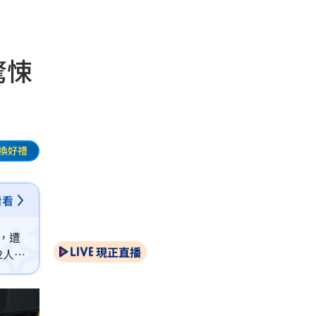
驚悚
換好禮
看看
，遭
現正直播
2人送