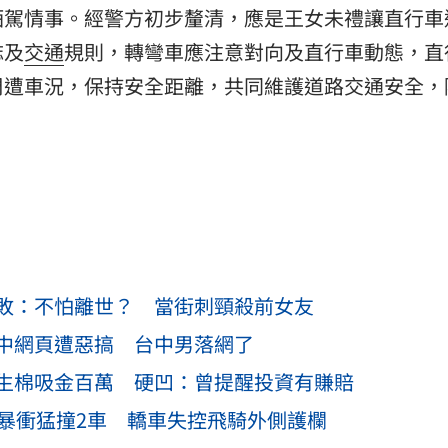
酒駕情事。經警方初步釐清，應是王女未禮讓直行車
誌及
交通
規則，轉彎車應注意對向及直行車動態，直
周遭車況，保持安全距離，共同維護道路交通安全，
敗：不怕離世？ 當街刺頸殺前女友
中網頁遭惡搞 台中男落網了
生棉吸金百萬 硬凹：曾提醒投資有賺賠
道暴衝猛撞2車 轎車失控飛騎外側護欄