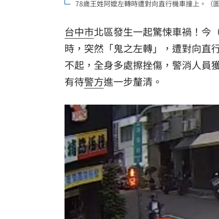
78歲王姓阿嬤左轉時遭對向直行機車撞上。（
罕病博士彭士齊 輪椅上的生命覺醒！
11
台中市
北區發生一起驚悚車禍！今（
時，突然「鬼之左轉」，遭對向直行
不起，全身多處擦挫傷，警消人員
有待
警方
進一步釐清。