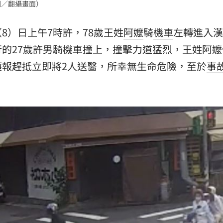
圖／翻攝畫面）
:00
8）日上午7時許，78歲王姓
阿嬤
騎
機車
左轉進入漢
的27歲許男騎機車撞上，撞擊力道猛烈，王姓阿嬤
獲報趕抵立即將2人送醫，所幸無生命危險，至於
事