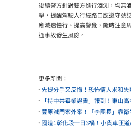
後續警方針對雙方進行酒測，均無
擊，提醒駕駛人行經路口應遵守號
應減速慢行、提高警覺，隨時注意
通事故發生風險。
更多新聞：
先提分手又反悔！恐怖情人求和失
「持中共畢業證書」報到！東山高
豐原滅門案外案！「李團長」靠衛
國道1彰化段一日3禍！小貨車匝