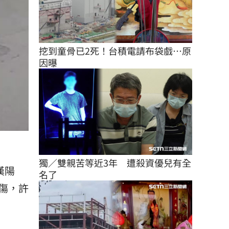
挖到童骨已2死！台積電請布袋戲…原
因曝
獨／雙親苦等近3年　遭殺資優兒有全
漢陽
名了
傷，許