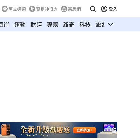
阿立導讀
寶島神很大
富房網
登入
兩岸
運動
財經
專題
新奇
科技
旅遊
汽車
寵物