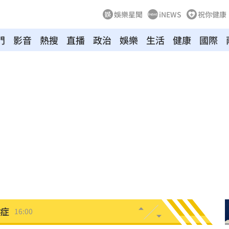
娛樂星聞
iNEWS
祝你健康
門
影音
熱搜
直播
政治
娛樂
生活
健康
國際
經歷
16:06
雨婷
16:05
勸架
16:04
季線
16:04
了
16:02
山症
16:00
場慘
15:59