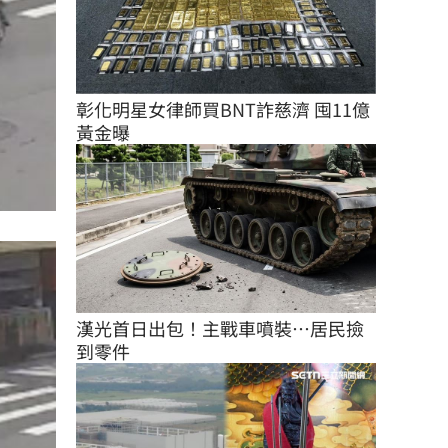
彰化明星女律師買BNT詐慈濟 囤11億
黃金曝
漢光首日出包！主戰車噴裝…居民撿
到零件