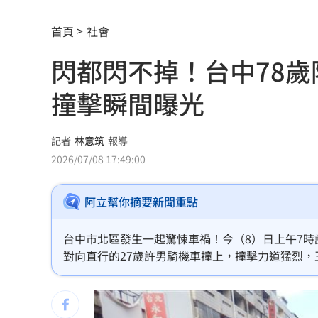
女律假買疫苗詐慈濟10億！主謀竟是無
首頁
社會
胡瓜保險箱百萬現金消失 鬆口驚人內
閃都閃不掉！台中78
上班遲到1分鐘被迫請假1hr 律師：已
撞擊瞬間曝光
白海豚逼近「會發陸警」？氣象署最新
路邊長樹藤釀禍！騎士慘勾摔車「臉掛
記者
林意筑
報導
2026/07/08 17:49:00
台中社宅文宣驚見中國國徽 林楚茵轟
阿立幫你摘要新聞重點
談中聯風波 蘇南維:靠近選舉怎麼講都失
每投1元創1.8倍影響 凱基金永續布局
台中市北區發生一起驚悚車禍！今（8）日上午7時
對向直行的27歲許男騎機車撞上，撞擊力道猛烈
羅志祥談偶像飯撒互動 認了：開心最
醫，所幸無生命危險，至於事故詳情有待警方近一
台灣地震97％是這2種 氣象署認證破壞