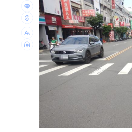
AIT推韌性台灣系列文 首波聚焦災害管
曾經歷合約糾紛 THE BOYZ確定9人續
新／大雷雨開轟「2縣市」 示警區域出
台灣彩券開獎直播中
20:31
LIVE三立+24小時直播
15:27
三立iNEWS新聞台線上直播
18:00
市場到酒場料理！可果美蕃茄醬創無限
父親節送會拉筋的按摩椅 爸爸「筋歡喜
油品食安事件引關注 挑選保健食品要注
酷澎「爸氣父親節」國際官方品牌齊聚