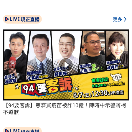
現正直播
更多
【94要客訴】慈濟買疫苗被詐10億！陳時中示警蔣柯
不道歉
現正直播