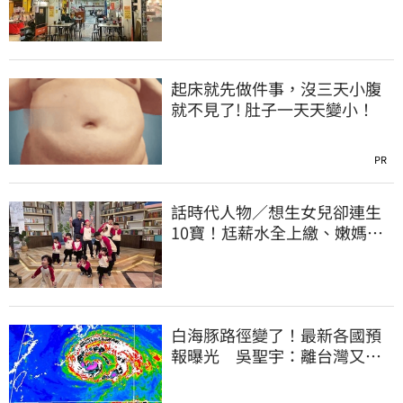
上萬網友力挺
起床就先做件事，沒三天小腹
就不見了! 肚子一天天變小！
PR
話時代人物／想生女兒卻連生
10寶！尪薪水全上繳、嫩媽吐
心聲：不生了
白海豚路徑變了！最新各國預
報曝光 吳聖宇：離台灣又更
近一點