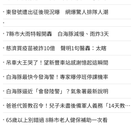
東發號遭出征後現況曝 網爆驚人排隊人潮
7縣市大雨特報開轟 白海豚減慢、雨炸3天
慈濟買疫苗被詐10億 聲明1句醫轟：太瞎
吊車大王哭了！望新豐車站感謝憶起這瞬間
白海豚最快今發海警！專家曝停班停課機率
白海豚逼近「會發陸警」？氣象署最新說明
爸爸代簽教召令！兒子未盡後備軍人義務「14天教召
不去」換3個月刑期
65歲以上別錯過 8縣市老人健保補助一次看