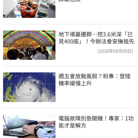
地下墳墓遷葬…挖3.6米深「已
見400座」！今辦法會安撫祖先
(2026年08月06日)
週五會放颱風假？粉專：登陸
機率緩慢上升
電腦故障別急關機！專家：1功
能才是解方