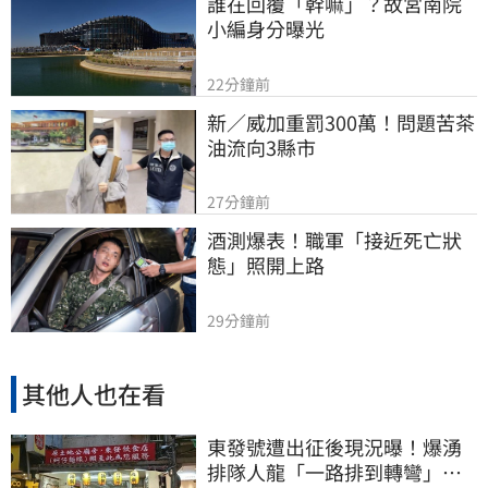
誰在回覆「幹嘛」？故宮南院
小編身分曝光
22分鐘前
新／威加重罰300萬！問題苦茶
油流向3縣市
27分鐘前
酒測爆表！職軍「接近死亡狀
態」照開上路
29分鐘前
其他人也在看
東發號遭出征後現況曝！爆湧
排隊人龍「一路排到轉彎」