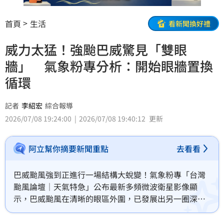
首頁
生活
看新聞換好禮
威力太猛！強颱巴威驚見「雙眼
牆」 氣象粉專分析：開始眼牆置換
循環
記者
李紹宏
綜合報導
2026/07/08 19:24:00
2026/07/08 19:40:12
更新
阿立幫你摘要新聞重點
去看看
巴威颱風強到正進行一場結構大蛻變！氣象粉專「台灣
颱風論壇｜天氣特急」公布最新多頻微波衛星影像顯
示，巴威颱風在清晰的眼區外圍，已發展出另一圈深層
對流，正式宣告進入「雙眼牆」及「眼牆置換循環」階
段。