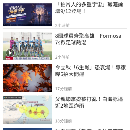
「拍片人的多重宇宙」職涯論
壇9/12登場！
2小時前
8國球員齊聚高雄　Formosa 
7s掀足球熱潮
2小時前
今立秋「6生肖」恐衰爆！專家
曝6招大開運
17分鐘前
父親節旅遊被打亂！白海豚逼
近2地區炸雨
18分鐘前