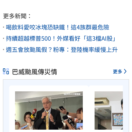
更多新聞：
喝飲料愛咬冰塊恐缺鐵！這4族群最危險
持續超越標普500！外媒看好「這3檔AI股」
週五會放颱風假？粉專：登陸機率緩慢上升
巴威颱風傳災情
更多