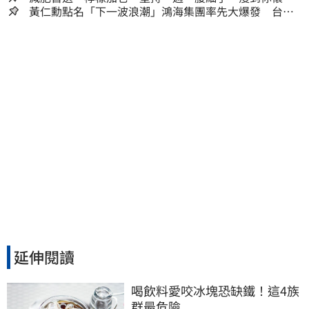
人生
黃仁勳點名「下一波浪潮」鴻海集團率先大爆發 台股
這族群全面噴出
延伸閱讀
喝飲料愛咬冰塊恐缺鐵！這4族
群最危險