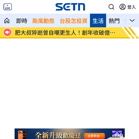
登入
即時
颱風動態
台股怎投資
生活
熱門
影音
區炸雨
肥大叔猝逝曾自嘲更生人！創年收破億品
徐莉玲
牌