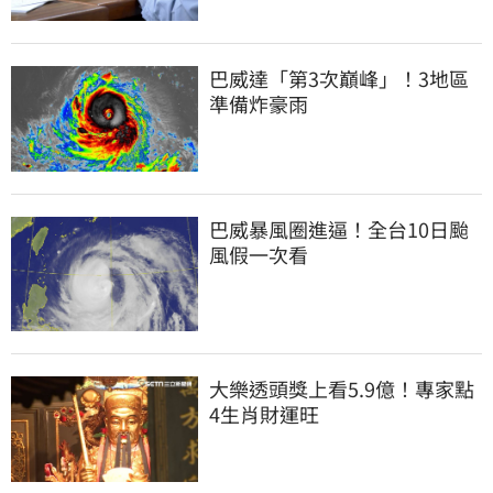
巴威達「第3次巔峰」！3地區
準備炸豪雨
巴威暴風圈進逼！全台10日颱
風假一次看
大樂透頭獎上看5.9億！專家點
4生肖財運旺