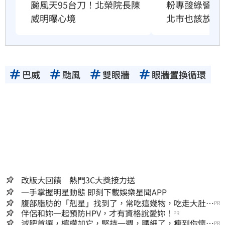
粉專酸綠營颱
颱風天95台刀！北榮院長陳
北市也該放4
威明曝心境
巴威
颱風
雙眼牆
眼牆置換循環
改版大回饋 熱門3C大獎接力送
一手掌握明星動態 即刻下載娛樂星聞APP
腹部脂肪的「剋星」找到了，常吃這幾物，吃走大肚
PR
囊，瘦出小蠻腰
伴侶和妳一起預防HPV，才有資格說愛妳！
PR
減肥首選，檸檬加它，堅持一週，腰細了，瘦到你懷疑
PR