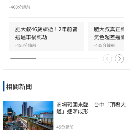
他，靠著接地氣的料理教學與直播拍賣，成功打
-460分鐘前
造年收破億的餐飲事業。肥大叔生前不僅堅持
「自己敢吃才販售」的品質理念，更從不避諱坦
承年少誤入歧途的「更生人」背景，以浪子回頭
肥大叔46歲驟逝！2年前曾
肥大叔真正死因
的勵志故事，鼓舞無數粉絲。他創業初期曾為業
逃過車禍死劫
氣色超差還開直
績連續直播17小時，拚命精神令人敬佩，卻也讓
-450分鐘前
-435分鐘前
外界感嘆其過度操勞。如今肥大叔離世，留下的
不僅是豐富的美味食譜，還有那份「知錯能改、
努力向上」的人生態度，成為許多粉絲心中永遠
的懷念，更證明人生無論何時都有重新開始的勇
氣。
相關新聞
商場戰國來臨　台中「頂奢大
道」逐漸成形
45分鐘前