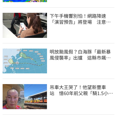
下午手機響別怕！網路降速
「演習預告」將登場 注意事
項一覽
明放颱風假？白海豚「最新暴
風侵襲率」出爐 這縣市飆
64％最高
吊車大王哭了！他望新豐車
站 憶60年前父親「騎1.5小時
單車載他圓夢」