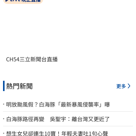
CH54三立新聞台直播
熱門新聞
更多
明放颱風假？白海豚「最新暴風侵襲率」曝
白海豚路徑再變 吳聖宇：離台灣又更近了
想生女兒卻連生10寶！年輕夫妻吐1句心聲