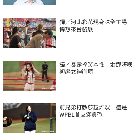
獨／河北彩花現身味全主場　
傳想來台發展
獨／暴露搞笑本性　金娜妍嘆
初戀女神崩壞
前兄弟打教莎菈炸裂　還是
WPBL首支滿貫砲