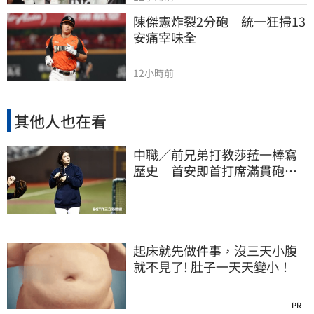
陳傑憲炸裂2分砲　統一狂掃13
安痛宰味全
12小時前
其他人也在看
中職／前兄弟打教莎菈一棒寫
歷史 首安即首打席滿貫砲！
還是WPBL第一支
起床就先做件事，沒三天小腹
就不見了! 肚子一天天變小！
PR