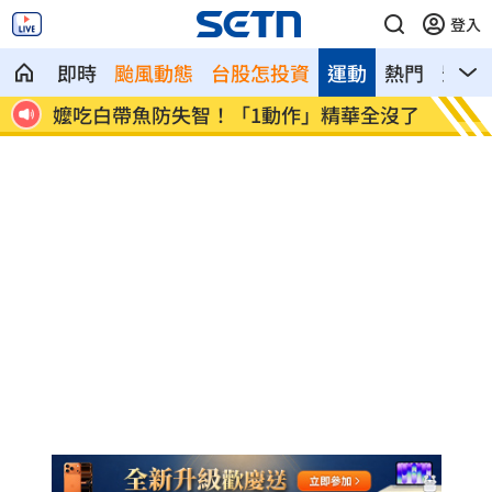
登入
即時
颱風動態
台股怎投資
運動
熱門
影音
要道
嬤吃白帶魚防失智！「1動作」精華全沒了
26歲
網