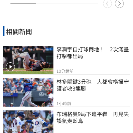
相關新聞
李灝宇自打球倒地！　2次滿壘
打擊都出局
10分鐘前
林多關鍵3分砲　大都會橫掃守
護者收3連勝
1小時前
布瑞格曼9局下追平轟　再見失
誤氣走藍鳥