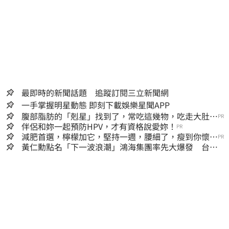
最即時的新聞話題 追蹤訂閱三立新聞網
一手掌握明星動態 即刻下載娛樂星聞APP
腹部脂肪的「剋星」找到了，常吃這幾物，吃走大肚
PR
囊，瘦出小蠻腰
伴侶和妳一起預防HPV，才有資格說愛妳！
PR
減肥首選，檸檬加它，堅持一週，腰細了，瘦到你懷疑
PR
人生
黃仁勳點名「下一波浪潮」鴻海集團率先大爆發 台股
這族群全面噴出