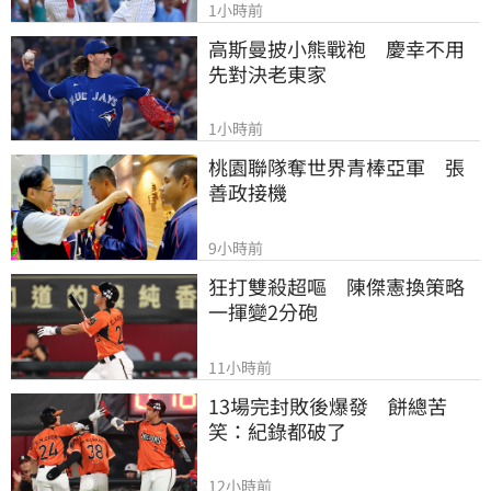
1小時前
高斯曼披小熊戰袍　慶幸不用
先對決老東家
1小時前
桃園聯隊奪世界青棒亞軍　張
善政接機
9小時前
狂打雙殺超嘔　陳傑憲換策略
一揮變2分砲
11小時前
13場完封敗後爆發　餅總苦
笑：紀錄都破了
12小時前