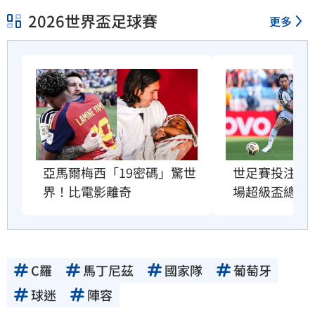
2026世界盃足球賽
更多
亞馬爾梅西「19密碼」驚世
世足賽投注額
界！比電影離奇
場超級盃總和
C羅
馬丁尼茲
國家隊
葡萄牙
球迷
陣容