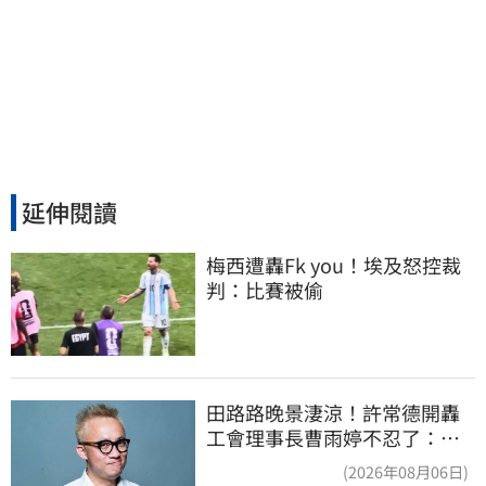
延伸閱讀
梅西遭轟Fk you！埃及怒控裁
判：比賽被偷
田路路晚景淒涼！許常德開轟
工會理事長曹雨婷不忍了：別
只包紅包慰問
(2026年08月06日)