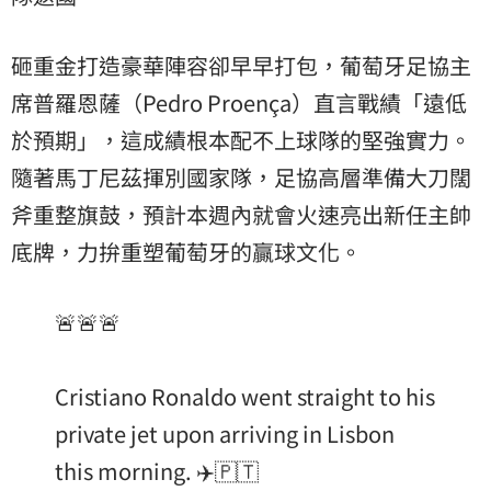
砸重金打造豪華陣容卻早早打包，葡萄牙足協主
席普羅恩薩（Pedro Proença）直言戰績「遠低
於預期」，這成績根本配不上球隊的堅強實力。
隨著馬丁尼茲揮別國家隊，足協高層準備大刀闊
斧重整旗鼓，預計本週內就會火速亮出新任主帥
底牌，力拚重塑葡萄牙的贏球文化。
🚨🚨🚨
Cristiano Ronaldo went straight to his
private jet upon arriving in Lisbon
this morning. ✈️🇵🇹