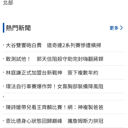
北部
熱門新聞
更多
大谷雙響砲白費 道奇連2系列賽慘遭橫掃
敢測試他！ 郭天信阻殺守助完封嗨翻蔣銲
林庭謙正式加盟台新戰神 簽下複數年約
環法自行車賽爆作弊！女靠胸部裝備降風阻
陳詩媛帶兒看王齊麟比賽！網：神複製爸爸
恩比德身心狀態回歸巔峰 攜詹姆斯力拚冠