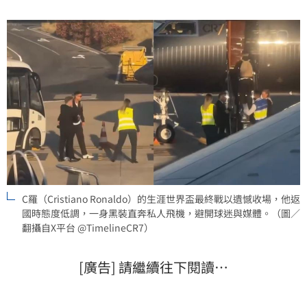
任。足協高層正火速籌備換血計畫，預計本週將定案新
任教練人選，力求重塑球隊贏球文化，為未來
C羅（Cristiano Ronaldo）的生涯世界盃最終戰以遺憾收場，他返
國時態度低調，一身黑裝直奔私人飛機，避開球迷與媒體。（圖／
翻攝自X平台 @TimelineCR7）
[廣告] 請繼續往下閱讀…