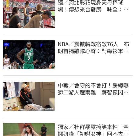
獨／河北彩花現身天母棒球
場！傳想來台發展 味全：歡
迎各界人士進場
NBA／震撼轉戰宿敵76人 布
朗首揭離隊心聲：對綠衫軍處
理方式感到失望
中職／會守的不會打！餅總曝
獅二游人選兩難 蘇智傑閃到
腰最快下週歸隊
獨家／社群暴露搞笑本性 金
娜妍嘆「初戀女神」回不去！