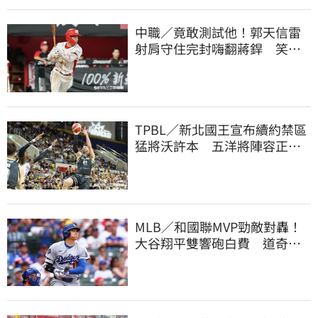
中職／竟敢測試他！郭天信雷
射肩守住完封嗨翻蔣銲 笑談
和鋼龍爭三振王
TPBL／新北國王宣布續約禁區
猛將沃許本 五洋將陣容正式
到位
MLB／和國聯MVP勁敵對轟！
大谷翔平雙響砲白費 道奇連2
系列賽慘遭橫掃