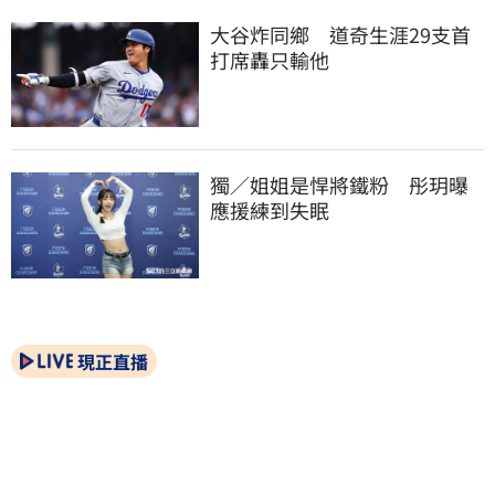
大谷炸同鄉　道奇生涯29支首
打席轟只輸他
獨／姐姐是悍將鐵粉　彤玥曝
應援練到失眠
現正直播