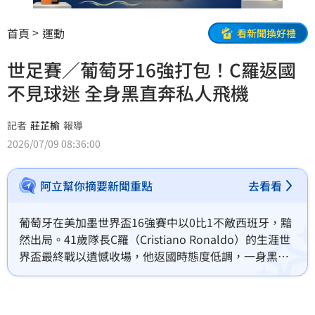
首頁
運動
看新聞換好禮
世足賽／葡萄牙16強打包！C羅返國
不見球迷 全身黑直奔私人飛機
記者
莊芷榆
報導
2026/07/09 08:36:00
阿立幫你摘要新聞重點
去看看
葡萄牙在美加墨世界盃16強賽中以0比1不敵西班牙，黯
然出局。41歲隊長C羅（Cristiano Ronaldo）的生涯世
界盃最終戰以遺憾收場，他返國時態度低調，一身黑裝
直奔私人飛機，避開球迷與媒體。相比之下，其他國腳
如B費則親切與粉絲合影。葡萄牙足協對此戰績表示嚴
重不滿，認為遠低於預期，目前已確定主帥馬丁尼茲離