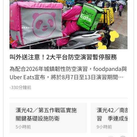
叫外送注意！2大平台防空演習暫停服務
為配合2026年城鎮韌性防空演習，foodpanda與
Uber Eats宣布，將於8月7日至13日演習期間暫
停全台各區域的外送與自取服務。兩大平台皆會
-330分鐘前
提前30分鐘關閉系統，並呼籲消費者提前下單避
開管制時段。
漢光42／第五作戰區實施
漢光42／南部
關鍵基礎設施防衛
習　季連成坐鎮
5小時前
9小時前