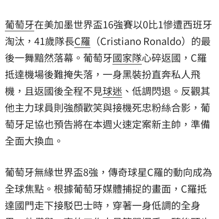
葡萄牙
在美加墨世界盃16強賽以0比1慘遭西班牙
淘汰，41歲隊長
C羅
（Cristiano Ronaldo）的最
後一舞黯然落幕。葡萄牙
國家隊
心碎返國，C羅
抵達機場後難掩失落，一身黑裝扮直奔私人飛
機，且返國後全程不見
球迷
、低調閃退。反觀其
他主力球員則強顏歡笑與接機死忠粉絲合影，葡
萄牙足協也預告將在本週火速定案新主帥，準備
全面大換血。
葡萄牙無緣世界盃8強，傳奇球星C羅的動向成為
全球焦點。根據葡萄牙媒體捕捉的畫面，C羅抵
達國門走下接駁巴士時，穿著一身低調的全身