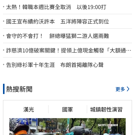
太熱！韓職本週比賽全取消 以後19:00打
國王宣布續約沃許本 五洋將陣容正式到位
會守的不會打！ 餅總曝猛獅二游人選兩難
詐慈濟10億破案關鍵！提領上億現金觸發「大額通
報」神鬼律師遭擊落內幕
告別綠衫軍十年生涯 布朗首揭離隊心聲
熱搜新聞
更多
漢光
國軍
城鎮韌性演習