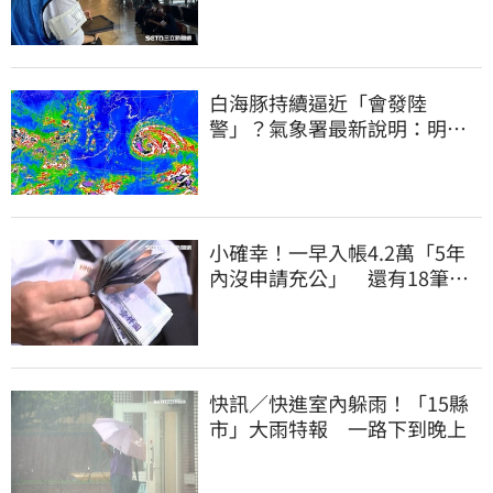
本觀光這麼強
白海豚持續逼近「會發陸
警」？氣象署最新說明：明天
下半天先發布海警
小確幸！一早入帳4.2萬「5年
內沒申請充公」 還有18筆錢
連發到8月底
快訊／快進室內躲雨！「15縣
市」大雨特報 一路下到晚上