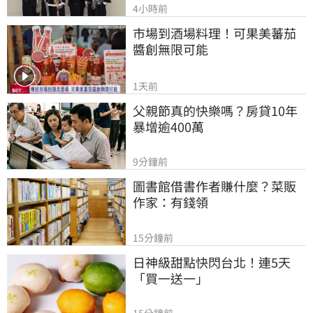
4小時前
市場到酒場料理！可果美蕃茄
醬創無限可能
1天前
父親節真的快樂嗎？房貸10年
暴增逾400萬
9分鐘前
圖書館借書作者賺什麼？菜販
作家：有錢領
15分鐘前
日神級甜點快閃台北！連5天
「買一送一」