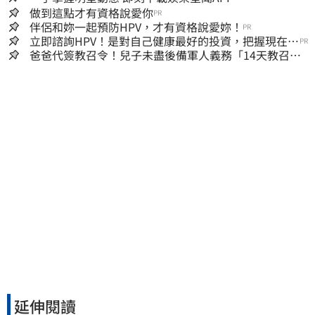
做到這點才有資格說愛你
PR
伴侶和妳一起預防HPV，才有資格說愛妳！
PR
立即諮詢HPV！是對自己健康最好的投資，把握現在不
PR
嫌晚！
爸爸代簽教召令！兒子未盡後備軍人義務「14天教召不
去」換3個月刑期
延伸閱讀