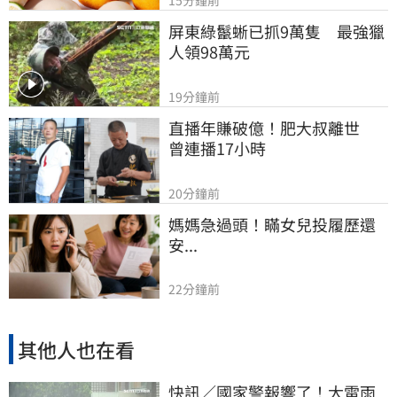
15分鐘前
屏東綠鬣蜥已抓9萬隻　最強獵
人領98萬元
19分鐘前
直播年賺破億！肥大叔離世　
曾連播17小時
20分鐘前
媽媽急過頭！瞞女兒投履歷還
安...
22分鐘前
其他人也在看
快訊／國家警報響了！大雷雨