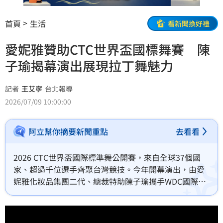
首頁
生活
看新聞換好禮
愛妮雅贊助CTC世界盃國標舞賽 陳
子瑜揭幕演出展現拉丁舞魅力
記者
王艾寧
台北報導
2026/07/09 10:00:00
阿立幫你摘要新聞重點
去看看
2026 CTC世界盃國際標準舞公開賽，來自全球37個國
家、超過千位選手齊聚台灣競技。今年開幕演出，由愛
妮雅化妝品集團二代、總裁特助陳子瑜攜手WDC國際職
業拉丁台灣冠軍楊廣正，帶來精彩的開場演出，並由臺
北愛樂管弦樂團現場伴奏，結合舞蹈與音樂，為賽事帶
來兼具視覺與聽覺的藝術饗宴。