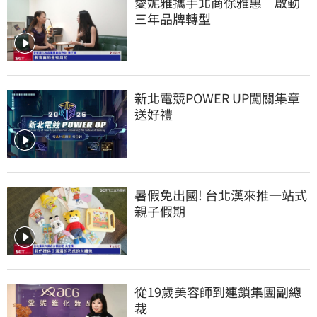
愛妮雅攜手北商徐雅惠　啟動
三年品牌轉型
新北電競POWER UP闖關集章
送好禮
暑假免出國! 台北漢來推一站式
親子假期
從19歲美容師到連鎖集團副總
裁