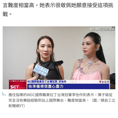
言難度相當高，她表示很敬佩她願意接受這項挑
戰。
擔任指導的WDC國際職業拉丁台灣冠軍李怡伶則表示，陳子瑜從
完全沒有舞蹈經驗到站上國際舞台，難度相當高。（圖／擷自三立
新聞網YT）