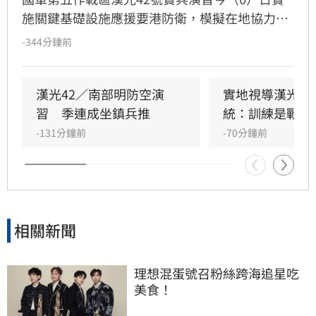
施關鍵基礎設施應援要港防衛，模擬在地協力者
襲擾港區重要設施，由港務警察先期應處，並依
-344分鐘前
機制向第五作戰區請求應援，戰備部隊迅速投入
應援，驗證軍警消及海巡協同重要目標防護能
力。
漢光42／南部明防空演
實地視導漢光演
習　季連成坐鎮兵推
統：訓練是戰力
-131分鐘前
-70分鐘前
相關新聞
理想混蛋號召粉絲跨海追星吃
美食！