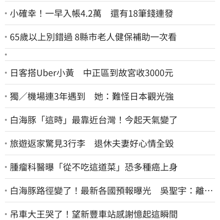
小確幸！一早入帳4.2萬 還有18筆錢連發
65歲以上別錯過 8縣市老人健保補助一次看
日客搭Uber小黃 中正區到故宮收3000元
獨／機場連3年遇到 她：難怪日本觀光強
白海豚「這時」最靠近台灣！今起天氣變了
旅遊返家驚見3行李 退休夫妻好心情全毀
腫瘤科醫曝「從不吃這道菜」恐多種癌上身
白海豚路徑變了！最新各國預報曝光 吳聖宇：離台
灣又更近一點
吊車大王哭了！望新豐車站感謝憶起這瞬間