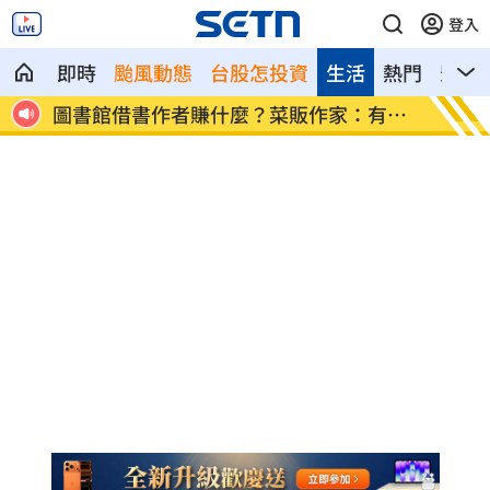
登入
即時
颱風動態
台股怎投資
生活
熱門
影音
有錢
逾21萬員工受惠！美銀年砸78億補助瘦瘦
屏東綠
針
元