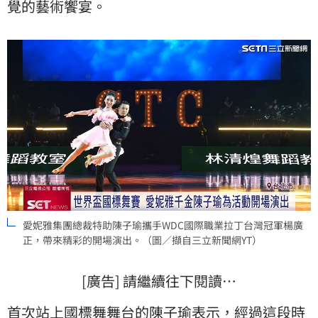
覺的藝術饗宴。
愛妮雅集團總裁特助陳子瑜攜手WDC國際職業拉丁台灣冠軍楊廣
正，帶來精彩的開場演出。（圖／擷自三立新聞網YT）
[廣告] 請繼續往下閱讀…
首次站上國標舞舞台的陳子瑜表示，經過這段時