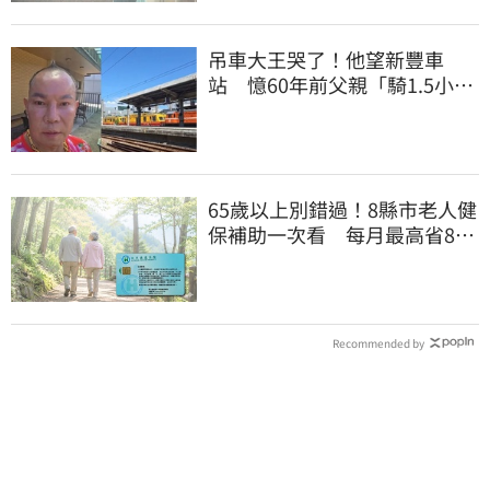
吊車大王哭了！他望新豐車
站 憶60年前父親「騎1.5小時
單車載他圓夢」
65歲以上別錯過！8縣市老人健
保補助一次看 每月最高省826
元
Recommended by