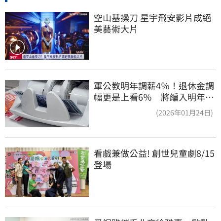
空山基操刀 星宇飛安影片成絕
美藝術大片
軍公教明年調薪4％！退休金調
幅更是上看6％ 將編入明年度
總預算
(2026年01月24日)
看戲兼做公益! 創世兒童劇8/15
登場