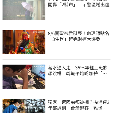
開轟「2縣市」 示警區域出爐
8/6關聖帝君誕辰！命理師點名
「3生肖」拜完財運大爆發
薪水逼人走！35％年輕上班族
想跳槽 轉職平均盼加薪「破
萬元」
獨家／返國前都被攔？機場連3
年都遇到 台灣遊客：難怪日