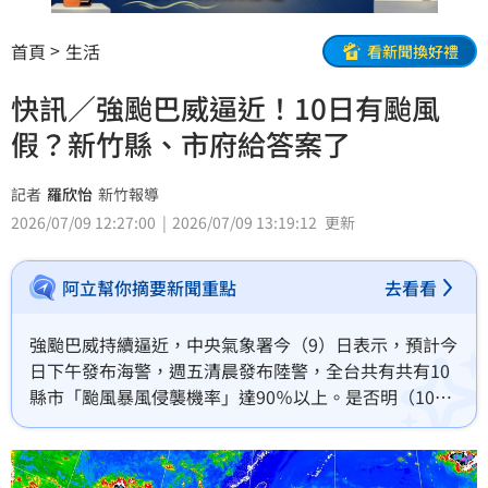
首頁
生活
看新聞換好禮
快訊／強颱巴威逼近！10日有颱風
假？新竹縣、市府給答案了
記者
羅欣怡
新竹報導
2026/07/09 12:27:00
2026/07/09 13:19:12
更新
阿立幫你摘要新聞重點
去看看
強颱巴威持續逼近，中央氣象署今（9）日表示，預計今
日下午發布海警，週五清晨發布陸警，全台共有共有10
縣市「颱風暴風侵襲機率」達90％以上。是否明（10
日）會停班停課，新竹縣市府也給了答案。