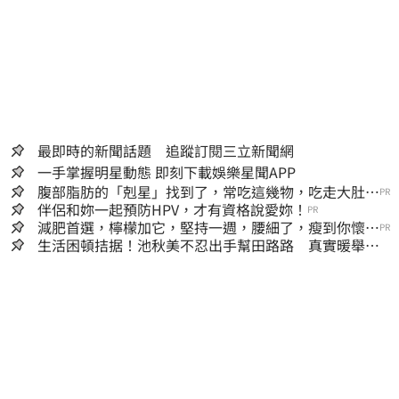
最即時的新聞話題 追蹤訂閱三立新聞網
一手掌握明星動態 即刻下載娛樂星聞APP
腹部脂肪的「剋星」找到了，常吃這幾物，吃走大肚
PR
囊，瘦出小蠻腰
伴侶和妳一起預防HPV，才有資格說愛妳！
PR
減肥首選，檸檬加它，堅持一週，腰細了，瘦到你懷疑
PR
人生
生活困頓拮据！池秋美不忍出手幫田路路 真實暖舉曝
光