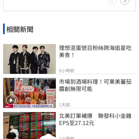
相關新聞
理想混蛋號召粉絲跨海追星吃
美食！
9小時前
市場到酒場料理！可果美蕃茄
醬創無限可能
1天前
北美訂單補爆　聯發科小金雞
EPS至27.12元
1小時前