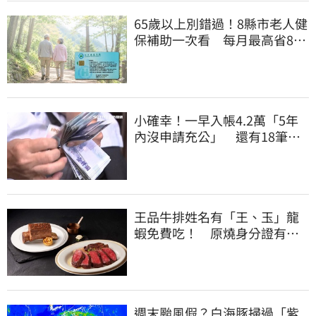
65歲以上別錯過！8縣市老人健
保補助一次看 每月最高省826
元
小確幸！一早入帳4.2萬「5年
內沒申請充公」 還有18筆錢
連發到8月底
王品牛排姓名有「王、玉」龍
蝦免費吃！ 原燒身分證有
「8」招待海鮮
週末颱風假？白海豚掃過「紫