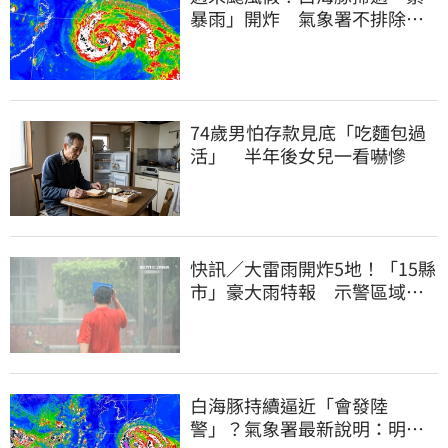
暴雨」開炸 氣象署不排除發
陸警
74歲男怕存款見底「吃麵包過
活」 半年後女兒一看嚇慘
快訊／大雷雨開炸5地！「15縣
市」豪大雨特報 示警區域曝
光
白海豚持續逼近「會發陸
警」？氣象署最新說明：明天