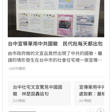
台中宣導單用中共國徽　民代批每天都出包
由市政府做的文宣品竟然出現了中共的國徽，離
譜的情形發生在台中市的社會住宅裡一張宣導認
識消保法的廣告單，「中央」的地方卻是使用對
-164分鐘前
岸的五星圖示，住戶一看就認為相當不妥，在群
組引起熱烈討論後，管理單位就趕快地把文宣撤
下，至於製作這張廣告的住宅處則致歉，內部審
台中社宅文宣驚見中國國
宣傳單用中共國
核機制出現疏漏，未來將再嚴格把關。
徽　林楚茵轟這句
處致歉：嚴格把
3小時前
3小時前