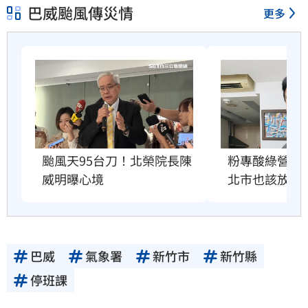
巴威颱風傳災情
更多
粉專酸綠營颱
颱風天95台刀！北榮院長陳
北市也該放4
威明曝心境
巴威
氣象署
新竹市
新竹縣
停班課