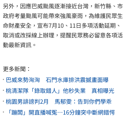
另外，因應巴威颱風逐漸接近台灣，新竹縣、市
政府考量颱風可能帶來強風豪雨，為維護民眾生
命財產安全，宣布7月10、11日多項活動延期、
取消或改採線上辦理，提醒民眾務必留意各項活
動最新資訊。
更多新聞：
巴威來勢洶洶 石門水庫排洪震撼畫面曝
桃清潔隊「錄取錯人」他秒失業 真相曝光
桃園男誹謗判2月 馬郁雯：告到你們學乖
「蹦闆」開直播喊冤…16分鐘突中斷網錯愕