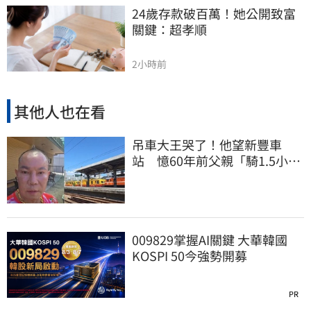
24歲存款破百萬！她公開致富
關鍵：超孝順
2小時前
其他人也在看
吊車大王哭了！他望新豐車
站 憶60年前父親「騎1.5小時
單車載他圓夢」
009829掌握AI關鍵 大華韓國
KOSPI 50今強勢開募
PR