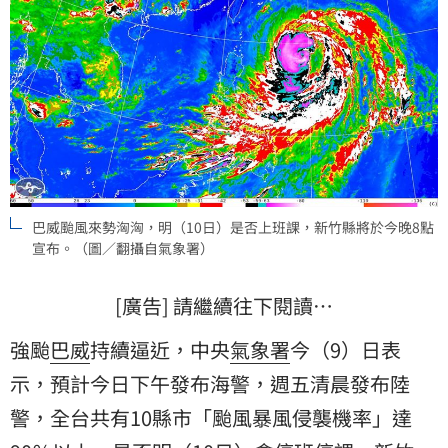
巴威颱風來勢洶洶，明（10日）是否上班課，新竹縣將於今晚8點
宣布。（圖／翻攝自氣象署）
[廣告] 請繼續往下閱讀…
強颱
巴威
持續逼近，中央
氣象署
今（9）日表
示，預計今日下午發布海警，週五清晨發布陸
警，全台共有10縣市「颱風暴風侵襲機率」達