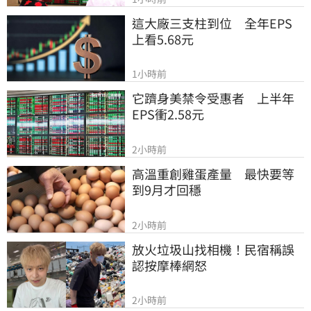
這大廠三支柱到位　全年EPS
上看5.68元
1小時前
它躋身美禁令受惠者　上半年
EPS衝2.58元
2小時前
高溫重創雞蛋產量　最快要等
到9月才回穩
2小時前
放火垃圾山找相機！民宿稱誤
認按摩棒網怒
2小時前