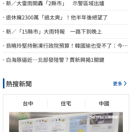
新／大雷雨開轟「2縣市」 示警區域出爐
退休擁2300萬「過太爽」！他半年後絕望了
新／「15縣市」大雨特報 一路下到晚上
翁曉玲堅持刪凍行政院預算！韓國瑜也受不了：今年
剩4個月你思考一下
白海豚逼近…北部發陸警？賈新興揭1關鍵
熱搜新聞
更多
台中
住宅
中國