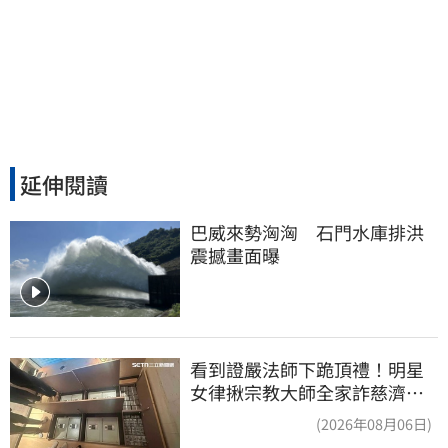
延伸閱讀
巴威來勢洶洶　石門水庫排洪
震撼畫面曝
看到證嚴法師下跪頂禮！明星
女律揪宗教大師全家詐慈濟…
全家爽睡黃金堆
(2026年08月06日)