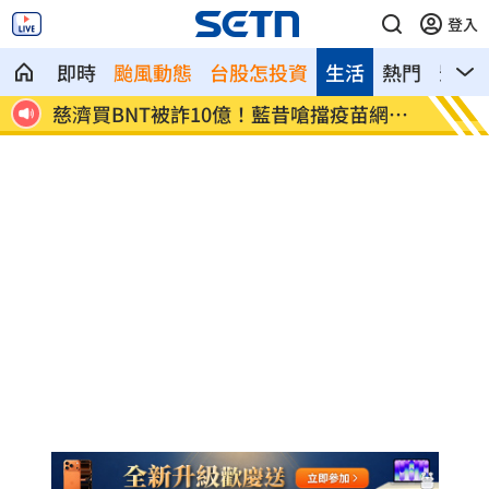
登入
即時
颱風動態
台股怎投資
生活
熱門
影音
8元
慈濟買BNT被詐10億！藍昔嗆擋疫苗網朝
它躋身
聖
元