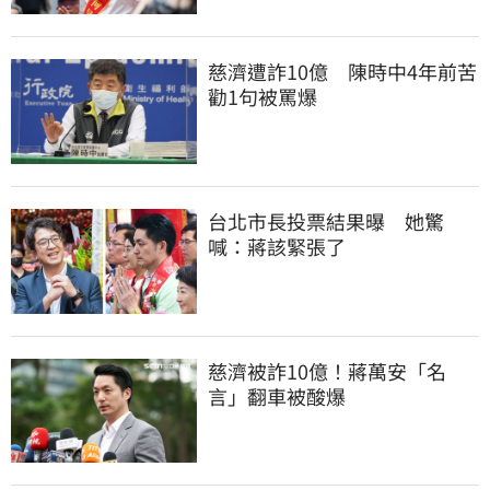
慈濟遭詐10億　陳時中4年前苦
勸1句被罵爆
台北市長投票結果曝　她驚
喊：蔣該緊張了
慈濟被詐10億！蔣萬安「名
言」翻車被酸爆