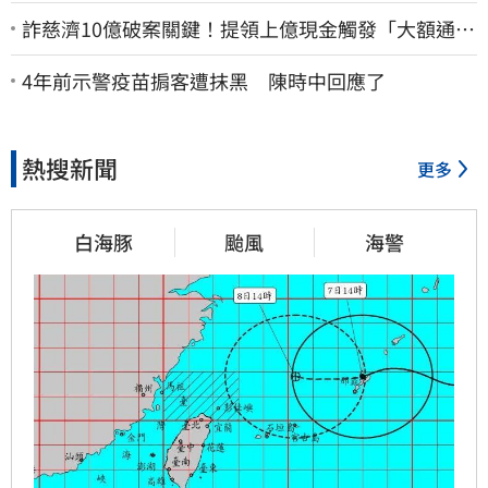
詐慈濟10億破案關鍵！提領上億現金觸發「大額通
報」神鬼律師遭擊落內幕
4年前示警疫苗掮客遭抹黑 陳時中回應了
熱搜新聞
更多
白海豚
颱風
海警