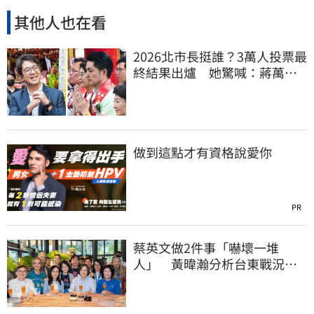
其他人也在看
2026北市長挺誰？3萬人投票最
終結果出爐 她驚喊：蔣萬安
真該緊張了
做到這點才有資格說愛你
PR
蔡英文做2件事「嚇壞一堆
人」 黃暐瀚分析台東戰況：
變成五五波