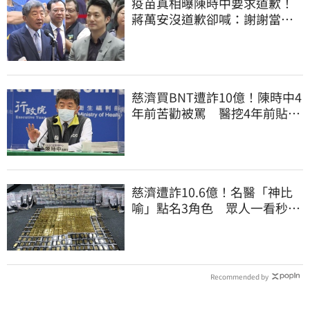
疫苗真相曝陳時中要求道歉！
蔣萬安沒道歉卻喊：謝謝當時
的「他們」
慈濟買BNT遭詐10億！陳時中4
年前苦勸被罵 醫挖4年前貼
文：藍白全翻車
慈濟遭詐10.6億！名醫「神比
喻」點名3角色 眾人一看秒懂
讚：好傳神
Recommended by