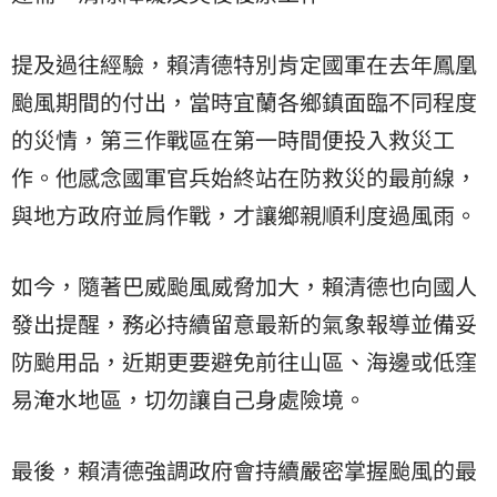
提及過往經驗，賴清德特別肯定國軍在去年鳳凰
颱風期間的付出，當時宜蘭各鄉鎮面臨不同程度
的災情，第三作戰區在第一時間便投入救災工
作。他感念國軍官兵始終站在防救災的最前線，
與地方政府並肩作戰，才讓鄉親順利度過風雨。
如今，隨著巴威颱風威脅加大，賴清德也向國人
發出提醒，務必持續留意最新的氣象報導並備妥
防颱用品，近期更要避免前往山區、海邊或低窪
易淹水地區，切勿讓自己身處險境。
最後，賴清德強調政府會持續嚴密掌握颱風的最