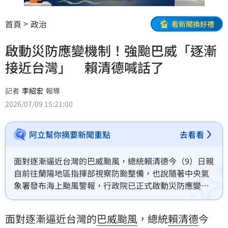
首頁
政治
看新聞換好禮
啟動災防應變機制！強颱巴威「逐漸
接近台灣」 賴清德喊話了
記者
李紹宏
報導
2026/07/09 15:21:00
阿立幫你摘要新聞重點
去看看
面對逐漸逼近台灣的巴威颱風，總統賴清德今（9）日親
自前往蘭陽地區指揮部視察防颱整備，也說隨著中央氣
象署發布海上颱風警報，行政院已正式啟動災防應變機
制，由中央、地方與國軍三方同步展開防颱部署，嚴防
強風豪雨可能帶來的災情。
面對逐漸逼近台灣的
巴威颱風
，總統
賴清德
今