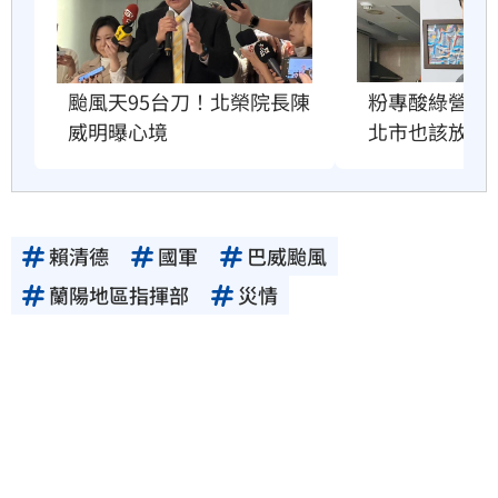
粉專酸綠營颱
颱風天95台刀！北榮院長陳
北市也該放4
威明曝心境
賴清德
國軍
巴威颱風
蘭陽地區指揮部
災情