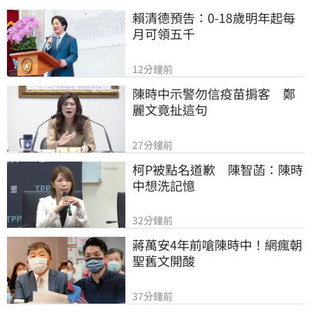
賴清德預告：0-18歲明年起每
月可領五千
12分鐘前
陳時中示警勿信疫苗掮客　鄭
麗文竟扯這句
27分鐘前
柯P被點名道歉　陳智菡：陳時
中想洗記憶
32分鐘前
蔣萬安4年前嗆陳時中！網瘋朝
聖舊文開酸
37分鐘前