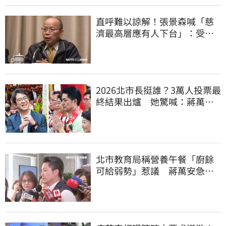
直呼難以諒解！張景森喊「慈
濟最高層應有人下台」：受害
者是捐款的大眾
2026北市長挺誰？3萬人投票最
終結果出爐 她驚喊：蔣萬安
真該緊張了
北市教育局稱營養午餐「廚餘
可給弱勢」惹議 蔣萬安急
喊：不會這樣做