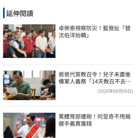
延伸閱讀
卓榮泰視察防災！藍竟扯「替
沈伯洋抬轎」
爸爸代簽教召令！兒子未盡後
備軍人義務「14天教召不去」
換3個月刑期
(2026年08月06日)
罵體育部遭砲！何昱奇不甩揭
選手義賣籌錢