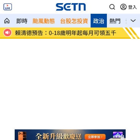
登入
即時
颱風動態
台股怎投資
政治
熱門
影音
結果
賴清德預告：0-18歲明年起每月可領五千
曾胖到