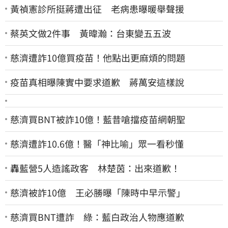
黃禎憲診所挺蔣遭出征 老病患曝暖舉聲援
蔡英文做2件事 黃暐瀚：台東變五五波
慈濟遭詐10億買疫苗！他點出更麻煩的問題
疫苗真相曝陳實中要求道歉 蔣萬安這樣說
慈濟買BNT被詐10億！藍昔嗆擋疫苗網朝聖
慈濟遭詐10.6億！醫「神比喻」眾一看秒懂
轟藍營5人造謠政客 林楚茵：出來道歉！
慈濟被詐10億 王必勝曝「陳時中早示警」
慈濟買BNT遭詐 綠：藍白政治人物應道歉