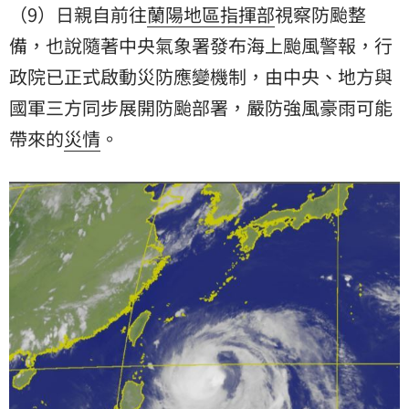
（9）日親自前往
蘭陽地區指揮部
視察防颱整
備，也說隨著中央氣象署發布海上颱風警報，行
政院已正式啟動災防應變機制，由中央、地方與
國軍
三方同步展開防颱部署，嚴防強風豪雨可能
帶來的
災情
。