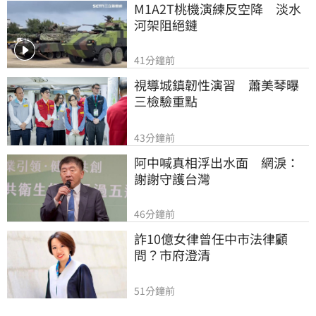
M1A2T桃機演練反空降　淡水
河架阻絕鏈
41分鐘前
視導城鎮韌性演習　蕭美琴曝
三檢驗重點
43分鐘前
阿中喊真相浮出水面　網淚：
謝謝守護台灣
46分鐘前
詐10億女律曾任中市法律顧
問？市府澄清
51分鐘前