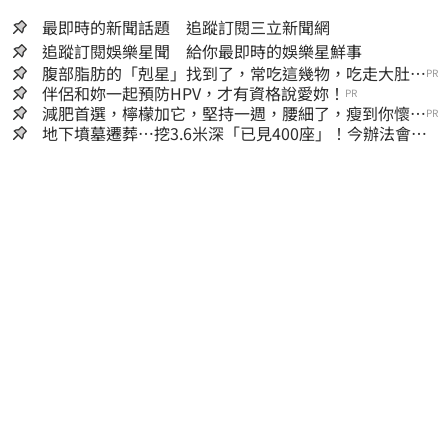
最即時的新聞話題 追蹤訂閱三立新聞網
追蹤訂閱娛樂星聞 給你最即時的娛樂星鮮事
腹部脂肪的「剋星」找到了，常吃這幾物，吃走大肚
PR
囊，瘦出小蠻腰
伴侶和妳一起預防HPV，才有資格說愛妳！
PR
減肥首選，檸檬加它，堅持一週，腰細了，瘦到你懷疑
PR
人生
地下墳墓遷葬…挖3.6米深「已見400座」！今辦法會安
撫祖先