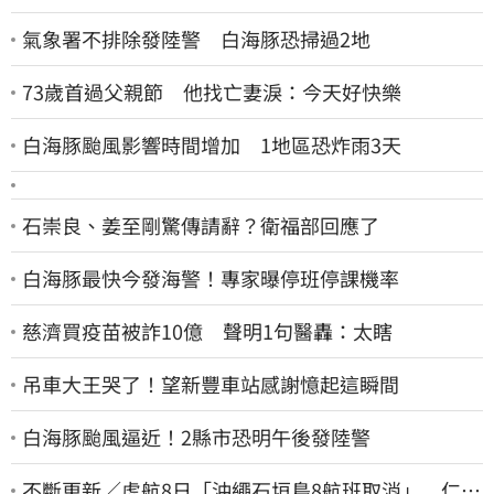
氣象署不排除發陸警 白海豚恐掃過2地
73歲首過父親節 他找亡妻淚：今天好快樂
白海豚颱風影響時間增加 1地區恐炸雨3天
石崇良、姜至剛驚傳請辭？衛福部回應了
白海豚最快今發海警！專家曝停班停課機率
慈濟買疫苗被詐10億 聲明1句醫轟：太瞎
吊車大王哭了！望新豐車站感謝憶起這瞬間
白海豚颱風逼近！2縣市恐明午後發陸警
不斷更新／虎航8日「沖繩石垣島8航班取消」 仁川