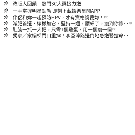
改版大回饋 熱門3C大獎接力送
一手掌握明星動態 即刻下載娛樂星聞APP
伴侶和妳一起預防HPV，才有資格說愛妳！
PR
減肥首選，檸檬加它，堅持一週，腰細了，瘦到你懷疑
PR
人生
肚腩一抓一大把，只需1個雞蛋，用一個瘦一個
PR
獨家／家樓梯門口重摔！李亞萍路邊倒地急送醫搶命
「最新傷況」曝