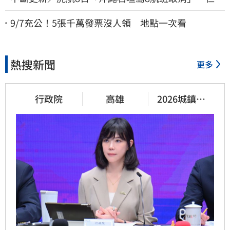
返台班機提前1天起飛
9/7充公！5張千萬發票沒人領 地點一次看
熱搜新聞
更多
行政院
高雄
2026城鎮韌
性演習