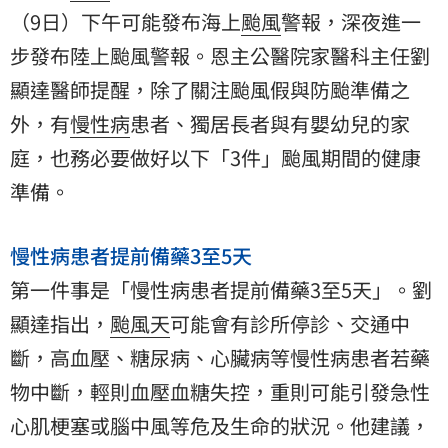
（9日）下午可能發布海上
颱風
警報，深夜進一
步發布陸上颱風警報。恩主公醫院家醫科主任
劉
顯達
醫師提醒，除了關注颱風假與防颱準備之
外，有
慢性病
患者、獨居長者與有嬰幼兒的家
庭，也務必要做好以下「3件」颱風期間的健康
準備。
慢性病患者提前備藥3至5天
第一件事是「慢性病患者提前備藥3至5天」。劉
顯達指出，
颱風天
可能會有診所停診、交通中
斷，高血壓、糖尿病、心臟病等慢性病患者若藥
物中斷，輕則血壓血糖失控，重則可能引發急性
心肌梗塞或腦中風等危及生命的狀況。他建議，