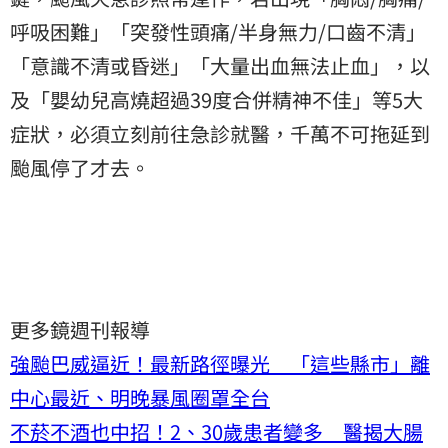
呼吸困難」「突發性頭痛/半身無力/口齒不清」
「意識不清或昏迷」「大量出血無法止血」，以
及「嬰幼兒高燒超過39度合併精神不佳」等5大
症狀，必須立刻前往急診就醫，千萬不可拖延到
颱風停了才去。
更多鏡週刊報導
強颱巴威逼近！最新路徑曝光 「這些縣市」離
中心最近、明晚暴風圈罩全台
不菸不酒也中招！2、30歲患者變多 醫揭大腸