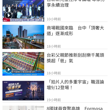
享永續治理
10小時前
商場戰國來臨　台中「頂奢大
道」逐漸成形
18小時前
台彩父親節推新刮刮樂千萬頭
獎超「爸」氣
18小時前
「拍片人的多重宇宙」職涯論
壇9/12登場！
19小時前
8國球員齊聚高雄　Formosa 