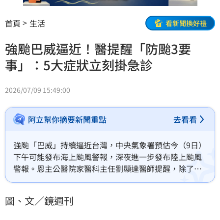
首頁
生活
看新聞換好禮
強颱巴威逼近！醫提醒「防颱3要
事」：5大症狀立刻掛急診
2026/07/09 15:49:00
阿立幫你摘要新聞重點
去看看
強颱「巴威」持續逼近台灣，中央氣象署預估今（9日）
下午可能發布海上颱風警報，深夜進一步發布陸上颱風
警報。恩主公醫院家醫科主任劉顯達醫師提醒，除了關
注颱風假與防颱準備之外，有慢性病患者、獨居長者與
有嬰幼兒的家庭，也務必要做好以下「3件」颱風期間的
圖、文／鏡週刊
健康準備。