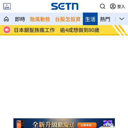
登入
即時
颱風動態
台股怎投資
生活
熱門
影音
0%
日本銀髮族瘋工作 逾4成想做到80歲
解散統
場