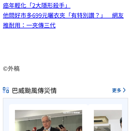
癌年輕化「2大隱形殺手」
他問好市多699元曬衣夾「有特別讚？」 網友
推耐用：一夾傳三代
©外稿
巴威颱風傳災情
更多