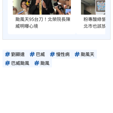
粉專酸綠營颱
颱風天95台刀！北榮院長陳
北市也該放4
威明曝心境
劉顯達
巴威
慢性病
颱風天
巴威颱風
颱風