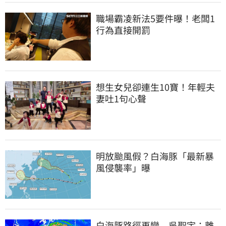
職場霸凌新法5要件曝！老闆1
行為直接開罰
想生女兒卻連生10寶！年輕夫
妻吐1句心聲
明放颱風假？白海豚「最新暴
風侵襲率」曝
白海豚路徑再變　吳聖宇：離