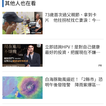
其他人也在看
73歲首次過父親節、拿到卡
片 他拄拐杖找亡妻淚：今天
好多人來幫我慶祝
立即諮詢HPV！是對自己健康
最好的投資，把握現在不嫌
晚！
PR
白海豚颱風逼近！「2縣市」恐
明午後發陸警 降雨紫爆區域
曝光