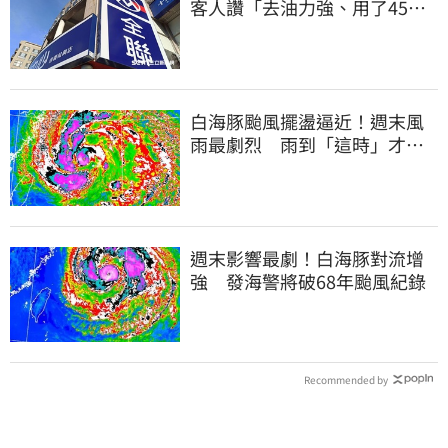
客人讚「去油力強、用了45
年」
白海豚颱風擺盪逼近！週末風
雨最劇烈 雨到「這時」才趨
緩
週末影響最劇！白海豚對流增
強 發海警將破68年颱風紀錄
Recommended by