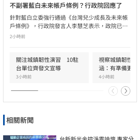
不副署藍白未來帳戶條例？行政院回應了
針對藍白立委強行通過《台灣兒少成長及未來帳
戶條例》，行政院發言人李慧芝表示，政院已收
到三讀函文，強調編列預算為行政院憲政職權，
2小時前
將採取必要作為維護憲政秩序。政府推動「台灣
人口對策新戰略」，包含每月五千元成長津貼，
並強調行政院版透過弱勢對存能落實公平正義，
關注城鎮韌性演習　10駐
視察城鎮韌性演
避免在野黨版本加劇貧富差距。此外，政府同步
台單位齊發文宣導
涵：有準備更安
推動育兒留停六加三、延長婚產假等多項配套措
3小時前
4小時前
施，建構完善支持體系。政院重申，國家政策規
劃需具備整體性，針對立法院侵害預算編製權的
作為，將持續捍衛憲法賦予的權限，確保政策有
效執行以回應少子女化挑戰。
相關新聞
台新新光金控淨零論壇 專家分