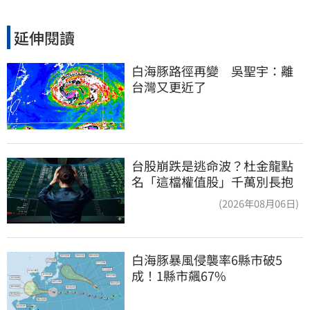
延伸閱讀
白海豚路徑再變　吳聖宇：離
台灣又更近了
台股崩跌是逃命波？杜金龍點
名「這檔權值股」千萬別長抱
(2026年08月06日)
白海豚暴風侵襲率6縣市破5
成！1縣市飆67%