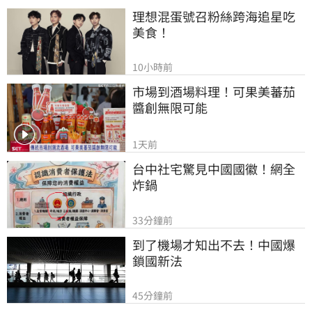
理想混蛋號召粉絲跨海追星吃
美食！
10小時前
市場到酒場料理！可果美蕃茄
醬創無限可能
1天前
台中社宅驚見中國國徽！網全
炸鍋
33分鐘前
到了機場才知出不去！中國爆
鎖國新法
45分鐘前