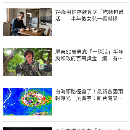
74歲男怕存款見底「吃麵包過
活」 半年後女兒一看嚇慘
屏東60歲男靠「一絕活」半年
爽領政府百萬獎金 網：有人
要組隊賺錢嗎？
白海豚路徑變了！最新各國預
報曝光 吳聖宇：離台灣又更
近一點