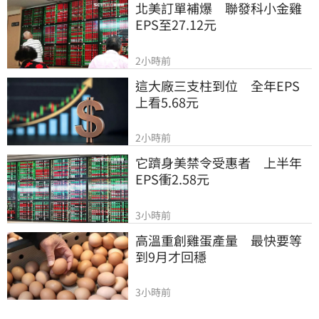
北美訂單補爆　聯發科小金雞
EPS至27.12元
2小時前
這大廠三支柱到位　全年EPS
上看5.68元
2小時前
它躋身美禁令受惠者　上半年
EPS衝2.58元
3小時前
高溫重創雞蛋產量　最快要等
到9月才回穩
3小時前