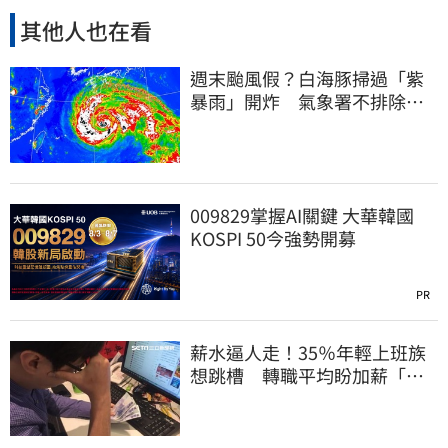
其他人也在看
週末颱風假？白海豚掃過「紫
暴雨」開炸 氣象署不排除發
陸警
009829掌握AI關鍵 大華韓國
KOSPI 50今強勢開募
PR
薪水逼人走！35％年輕上班族
想跳槽 轉職平均盼加薪「破
萬元」