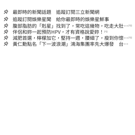
最即時的新聞話題 追蹤訂閱三立新聞網
追蹤訂閱娛樂星聞 給你最即時的娛樂星鮮事
腹部脂肪的「剋星」找到了，常吃這幾物，吃走大肚
PR
囊，瘦出小蠻腰
伴侶和妳一起預防HPV，才有資格說愛妳！
PR
減肥首選，檸檬加它，堅持一週，腰細了，瘦到你懷疑
PR
人生
黃仁勳點名「下一波浪潮」鴻海集團率先大爆發 台股
這族群全面噴出