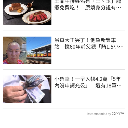
王品牛排姓名有「王、玉」龍
蝦免費吃！ 原燒身分證有
「8」招待海鮮
吊車大王哭了！他望新豐車
站 憶60年前父親「騎1.5小時
單車載他圓夢」
小確幸！一早入帳4.2萬「5年
內沒申請充公」 還有18筆錢
連發到8月底
Recommended by