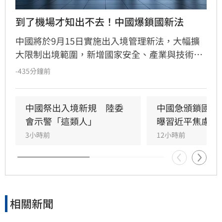
到了機場才知出不去！中國爆鎖國新法
中國將於9月15日實施出入境管理新法，大幅擴
大限制出境範圍，新增國家安全、產業與技術安
全等紅線。最引發爭議的是法規允許官方在不通
-435分鐘前
知當事人的情況下執行邊境管制，形同將「秘密
邊控」就地合法化。法律學者警告，此舉將使人
身自由裁量權完全掌握在官方手中，不僅衝擊外
中國祭出入境新規　陸委
中國急頒鎖國新
商與科技人才，常往返兩岸的台商及企業高管更
會示警「這類人」
曝習近平焦慮2
是高風險群。隨著執法尺度不明，建議相關人士
3小時前
12小時前
須密切關注法規動向，以免在前往機場時才驚覺
被禁止出境，淪為新法祭品，人身安全與營運風
險恐顯著提升。
相關新聞