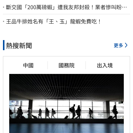
斷交國「200萬磅蝦」遭我友邦封殺！業者慘叫盼重
新開放
王品牛排姓名有「王、玉」龍蝦免費吃！
熱搜新聞
更多
中國
國務院
出入境