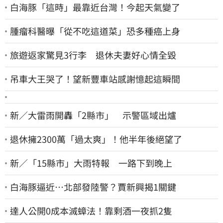
白海豚「這時」最靠近台灣！今起天氣變了
腫瘤科醫曝「從不吃這道菜」恐多種癌上身
旅遊返家驚見3行李 退休夫妻好心情全毀
吊車大王哭了！望新豐車站感謝憶起這瞬間
新／大雷雨開轟「2縣市」 示警區域出爐
退休擁2300萬「過太爽」！他半年後絕望了
新／「15縣市」大雨特報 一路下到晚上
白海豚逼近…北部發陸警？賈新興揭1關鍵
達人公開0成本滅蟑法！靠剩酒一夜抓2隻