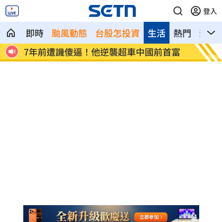
登入
即時
颱風動態
台股怎投資
生活
熱門
影音
法
7年前遭譏傻逼！他逆襲超車中國前首富
女兒一