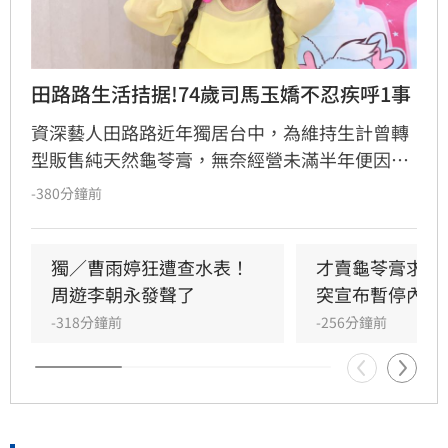
田路路生活拮据!74歲司馬玉嬌不忍疾呼1事
資深藝人田路路近年獨居台中，為維持生計曾轉
型販售純天然龜苓膏，無奈經營未滿半年便因身
體狀況亮紅燈，被迫宣布暫停營業。田路路於社
-380分鐘前
群發文致歉，引發各界關注。曾紅極一時的主持
人司馬玉嬌得知後，罕見在新聞留言區溫情喊
話，勸告年僅68歲的田路路應學會自強自力。
獨／曹雨婷狂遭查水表！
才賣龜苓膏求生
周遊李朝永發聲了
突宣布暫停內幕
-318分鐘前
-256分鐘前