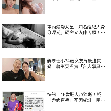
被看光光
車內強吻女星「知名經紀人身
分曝光」硬辯又沒伸舌頭！判
決書罕見批噁心
姜厚任小24歲女友背景遭質
疑！蕭彤雯證實「台大學歷是
真的」文章更超齡
快訊／46歲肥大叔猝逝！疑
「帶病直播」死因成謎 團隊
「證實1事」發聲