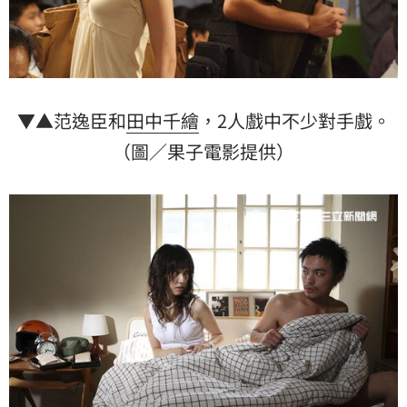
▼▲范逸臣和
田中千繪
，2人戲中不少對手戲。
（圖／果子電影提供）