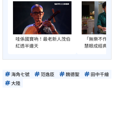
哇係國寶吶！最老新人茂伯
「無樂不作」
紅透半邊天
慧眼成經典
海角七號
范逸臣
魏德聖
田中千繪
大陸