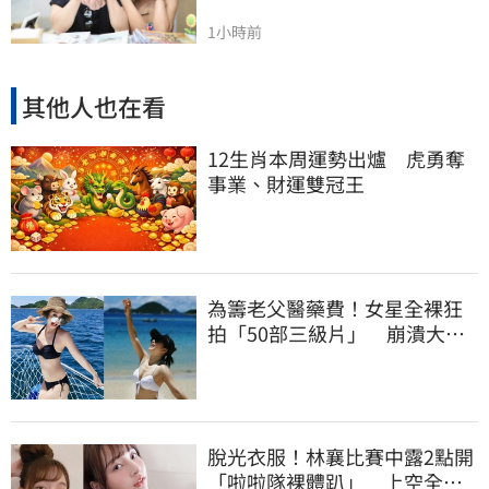
1小時前
其他人也在看
12生肖本周運勢出爐 虎勇奪
事業、財運雙冠王
為籌老父醫藥費！女星全裸狂
拍「50部三級片」 崩潰大
哭：沒靈魂了
脫光衣服！林襄比賽中露2點開
「啦啦隊裸體趴」 上空全裸