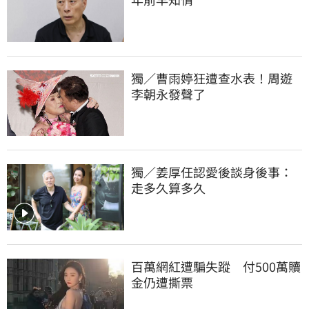
獨／曹雨婷狂遭查水表！周遊
李朝永發聲了
獨／姜厚任認愛後談身後事：
走多久算多久
百萬網紅遭騙失蹤　付500萬贖
金仍遭撕票