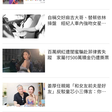
自稱交好麻吉大哥、替蔡依林
操盤 經紀人車內強吻女星挨
告！栽在錄音檔
百萬網紅遭閨蜜騙赴菲律賓失
蹤 家屬付500萬贖金仍遭撕票
姜厚任親揭「和女友前夫是好
友」反駁童芯小三傳言：你在
講三小？