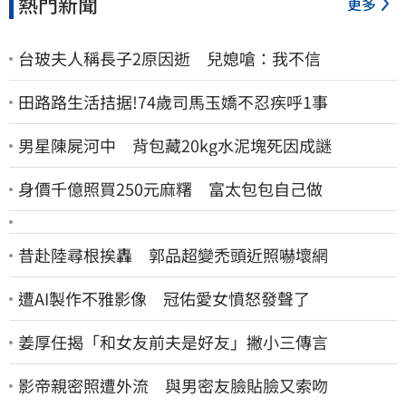
熱門新聞
更多
台玻夫人稱長子2原因逝 兒媳嗆：我不信
田路路生活拮据!74歲司馬玉嬌不忍疾呼1事
男星陳屍河中 背包藏20kg水泥塊死因成謎
身價千億照買250元麻糬 富太包包自己做
昔赴陸尋根挨轟 郭品超變禿頭近照嚇壞網
遭AI製作不雅影像 冠佑愛女憤怒發聲了
姜厚任揭「和女友前夫是好友」撇小三傳言
影帝親密照遭外流 與男密友臉貼臉又索吻