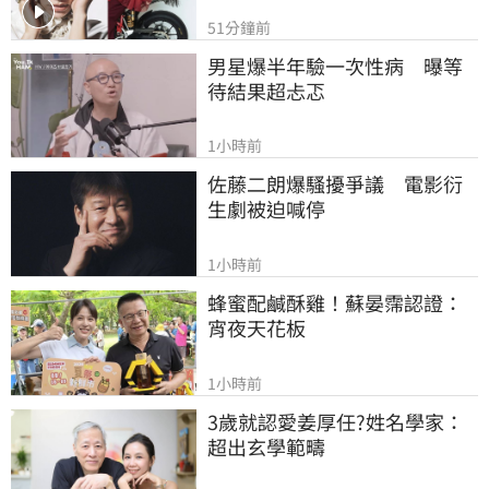
51分鐘前
男星爆半年驗一次性病　曝等
待結果超忐忑
1小時前
佐藤二朗爆騷擾爭議　電影衍
生劇被迫喊停
1小時前
蜂蜜配鹹酥雞！蘇晏霈認證：
宵夜天花板
1小時前
3歲就認愛姜厚任?姓名學家：
超出玄學範疇