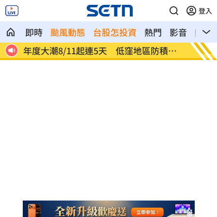
登入
即時
颱風動態
台股怎投資
熱門
影音
熱搜
積淹
藍扯蘇巧慧不給里長講話 卓冠廷發聲打
燒臘店
臉