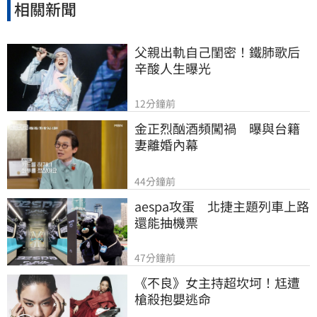
相關新聞
父親出軌自己閨密！鐵肺歌后
辛酸人生曝光
12分鐘前
金正烈酗酒頻闖禍　曝與台籍
妻離婚內幕
44分鐘前
aespa攻蛋　北捷主題列車上路
還能抽機票
47分鐘前
《不良》女主持超坎坷！尪遭
槍殺抱嬰逃命