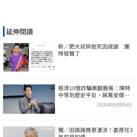
延伸閱讀
新／肥大叔猝逝死因成謎　團
隊發聲了
慈濟10億詐騙案翻舊帳：陳時
中等到歷史平反，蔣萬安償還
2022政治利息
(2026年08月09日)
獨／田路路晚景淒涼！姜厚任3
年前早知情