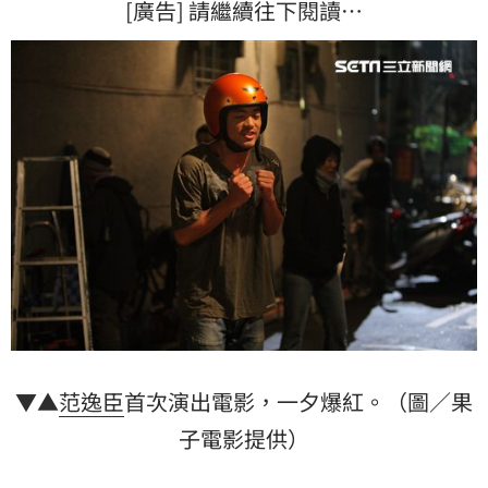
[廣告] 請繼續往下閱讀…
▼▲
范逸臣
首次演出電影，一夕爆紅。（圖／果
子電影提供）