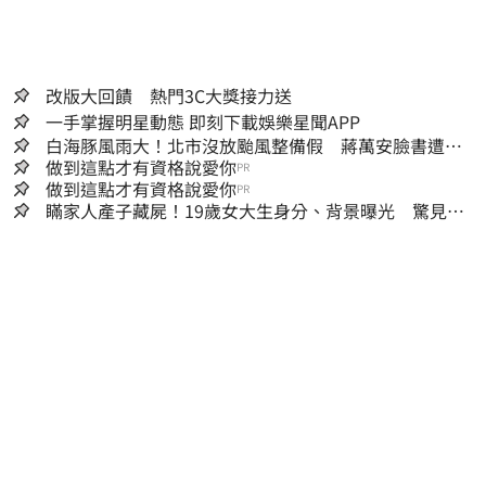
改版大回饋 熱門3C大獎接力送
一手掌握明星動態 即刻下載娛樂星聞APP
白海豚風雨大！北市沒放颱風整備假 蔣萬安臉書遭網
友灌爆：標準在哪？
做到這點才有資格說愛你
PR
做到這點才有資格說愛你
PR
瞞家人產子藏屍！19歲女大生身分、背景曝光 驚見
「產檢紀錄全空白」