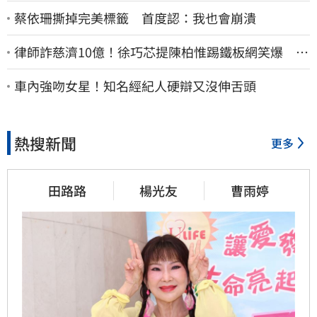
蔡依珊撕掉完美標籤 首度認：我也會崩潰
律師詐慈濟10億！徐巧芯提陳柏惟踢鐵板網笑爆 律
師再曬1照補刀
車內強吻女星！知名經紀人硬辯又沒伸舌頭
熱搜新聞
更多
田路路
楊光友
曹雨婷