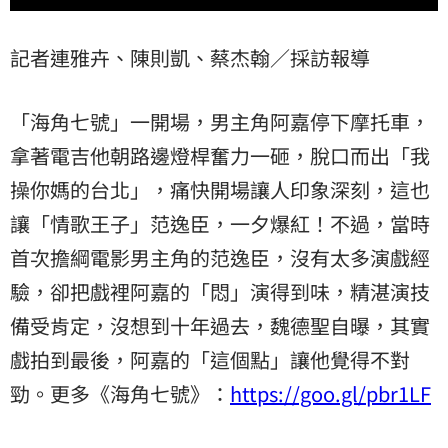
記者連雅卉、陳則凱、蔡杰翰／採訪報導
「海角七號」一開場，男主角阿嘉停下摩托車，
拿著電吉他朝路邊燈桿奮力一砸，脫口而出「我
操你媽的台北」，痛快開場讓人印象深刻，這也
讓「情歌王子」范逸臣，一夕爆紅！不過，當時
首次擔綱電影男主角的范逸臣，沒有太多演戲經
驗，卻把戲裡阿嘉的「悶」演得到味，精湛演技
備受肯定，沒想到十年過去，魏德聖自曝，其實
戲拍到最後，阿嘉的「這個點」讓他覺得不對
勁。更多《海角七號》：
https://goo.gl/pbr1LF