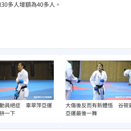
30多人增額為40多人。
動員絕症　辜翠萍亞運
大傷後反而有新體悟　谷筱
拚一下
亞運最後一舞