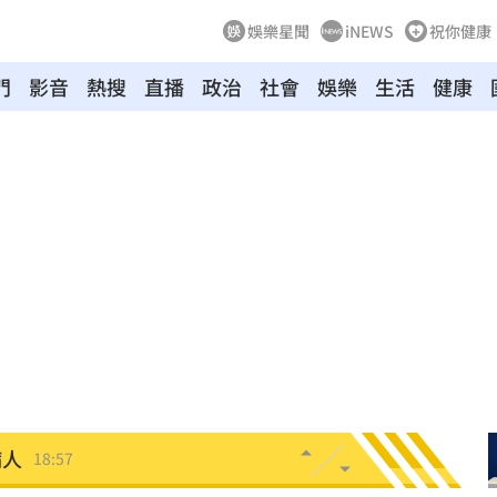
娛樂星聞
iNEWS
祝你健康
門
影音
熱搜
直播
政治
社會
娛樂
生活
健康
關鍵
19:12
淑芬
19:12
嗆母
19:08
失明
19:07
挨轟
19:00
病人
18:57