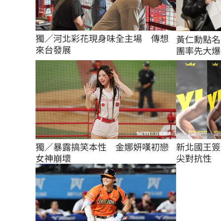
獨／河北彩花現身味全主場　傳想
黃仁勳點名
來台發展
團率先大爆
獨／暴露搞笑本性　金娜妍嘆初戀
新北國王簽
女神崩壞
尖對抗性