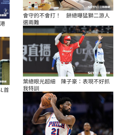
會守的不會打！　餅總曝猛獅二游人
選兩難
港
葉總眼光超細　陳子豪：表現不好抓
我特訓
L首