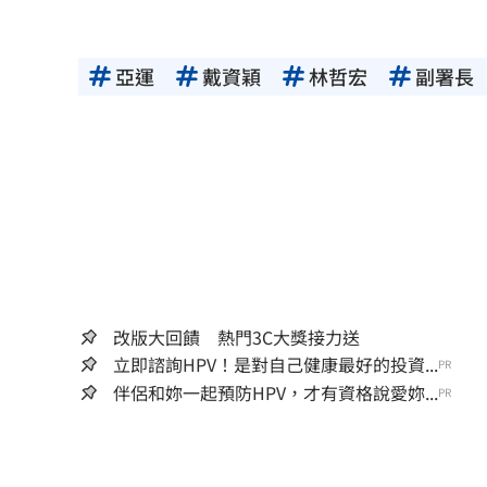
亞運
戴資穎
林哲宏
副署長
改版大回饋 熱門3C大獎接力送
立即諮詢HPV！是對自己健康最好的投資...
PR
伴侶和妳一起預防HPV，才有資格說愛妳...
PR