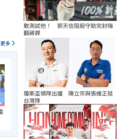
敢測試他！　郭天信阻殺守助完封嗨
翻蔣銲
更多
瓊斯盃領隊出爐　陳立宗與張維正挺
台灣隊
霜