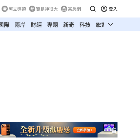
阿立導讀
寶島神很大
富房網
登入
國際
兩岸
財經
專題
新奇
科技
旅遊
汽車
寵物