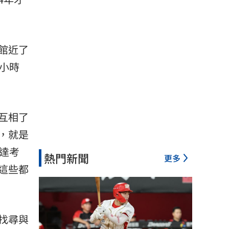
館近了
小時
互相了
，就是
達考
熱門新聞
更多
這些都
找尋與