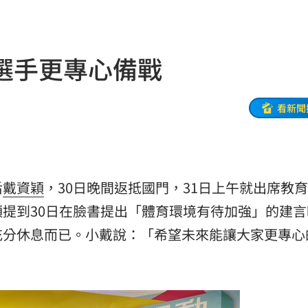
」
18:56
了
18:51
選手更專心備戰
補助
18:49
焦點
18:49
看新聞
28
18:48
盟國
18:48
后
戴資穎
，30日晚間返抵國門，31日上午就出席教
會
18:45
提到30日在臉書提出「體育環境有待加強」的建言
放閃
18:38
充分休息而已。小戴說：「希望未來能讓大家更專心
點評
18:36
不好
18:30