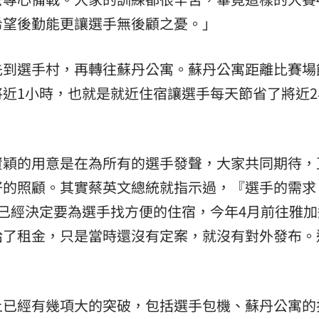
希望後勤能更讓選手無後顧之憂。」
熱潮
10:00
15
先到選手村，再轉往蘇丹公寓。蘇丹公寓距離比賽場
近1小時，也就是就近住宿讓選手每天節省了將近2
資穎的用意是在為所有的選手發聲，大家共同期待，
好的照顧。其實蔡英文總統就指示過，『選手的需求
已經決定要為選手找方便的住宿，今年4月前往雅加
給了租金，只是當時還沒有定案，就沒有對外發布。
上已經有幾項大的突破，包括選手包機、蘇丹公寓的