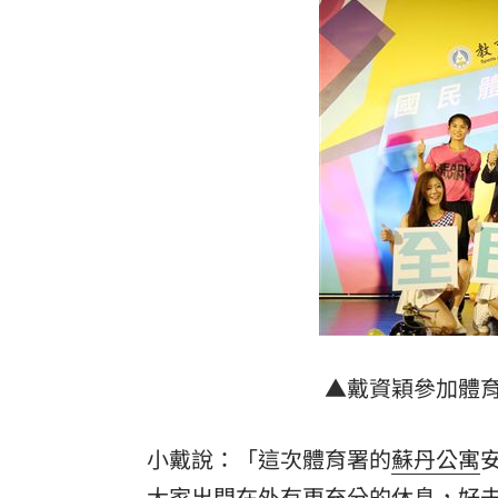
專家斷言國巨「只跌一半」500元非底
1
兆基債務風暴！李建成移送北檢複訊
18:
騎車半路沒油 連晨翔寶特瓶買汽油花1
日本長壽秘密找到了！1食物穩血糖又通
台灣彩券開獎直播中
20:31
LIVE三立+24小時直播
15:27
三立iNEWS新聞台線上直播
18:00
商場戰國來臨 台中「頂奢大道」逐漸
▲戴資穎參加體
台彩父親節推新刮刮樂千萬頭獎超「爸
小戴說：「這次體育署的
蘇丹公寓
「拍片人的多重宇宙」職涯論壇9/12登
大家出門在外有更充分的休息，好