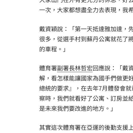
一次，大家都想盡全力去表現，我
8國球員齊聚高雄 Formosa 7s掀足球
理想混蛋號召粉絲跨海追星吃美食！
18:
戴資穎說：「第一天抵達雅加達，
很多，從選手村到蘇丹公寓就花了將
的車程。」
體育署
副署長
林哲宏
回應說：「戴
解，看怎樣能讓國家為國手們做更
總統的要求』，在去年7月體發會就
察時，我們就看好了公寓、訂房並
是未來我們要改進的地方。」
其實這次體育署在亞運的後勤支援