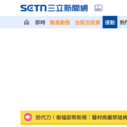
即時
颱風動態
台股怎投資
運動
熱
下週台股能否突破反壓？專家點名今晚
律師詐慈濟仍接機BNT 同框陳時中、張
託付360萬存款！兒1原因全花完甩存摺
國一生持掃把打女老師！視網膜受損恐
女星授權AI短劇 「裙下仰拍視角」片
防代刀！衛福部祭新規：醫材商嚴禁碰