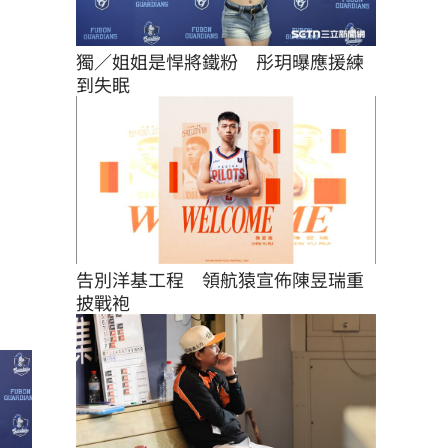
獨／姐姐是悍將鐵粉　彤玥曝應援練
到失眠
告別洋基工程　領航猿宣佈陳昱瑞重
披戰袍