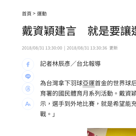
外資狂提款！國家隊3億護「這檔金融股 
首頁
運動
姜厚任女友稱學歷「3碩1博」 台大發聲
戴資穎建言 就是要讓
官方認熊本地震為激甚災害 擴大國家
工會風波擴大 許常德再嗆曹雨婷轉移
2018/08/31 13:30:00
2018/08/31 13:30:36
更新
川普未明確指定接班人 傳力挺范斯拚20
記者林辰彥／台北報導
美情報：普丁恐在今秋有限度攻擊北約
為台灣拿下羽球
亞運
首金的世界球
阿部雄大合約到831 林威助曝有續留機
育署的國民體育月系列活動。戴資穎
楊紫瓊嗨慶64歲生日 豪門尪曬接吻照
示，選手到外地比賽，就是希望能
戰。」
郭郁政對獅表現不及格 葉君璋說重話
棄高薪顧自閉雙胞兒 單親父仍遭嗆教