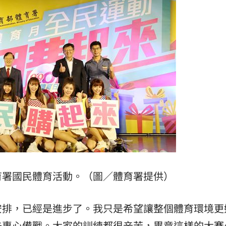
8:28
28
8元
18:26
腸
18:25
成形
育署國民體育活動。（圖／體育署提供）
12:00
」氣
12:00
安排，已經是進步了。我只是希望讓整個體育環境更
場！
10:30
去專心備戰。大家的訓練都很辛苦，畢竟這樣的大賽