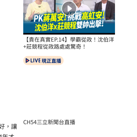
【貴在真實EP.14】學霸從政！沈伯洋
+莊競程從政路處處驚奇！
現正直播
CH54三立新聞台直播
好，讓
4年才