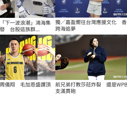
獨／嘉盈嚮往台灣應援文化　香
「下一波浪潮」鴻海集
跨海追夢
發 台股這族群...
周儀翔　毛加恩盛讚頂
前兄弟打教莎菈炸裂　還是WPB
支滿貫砲