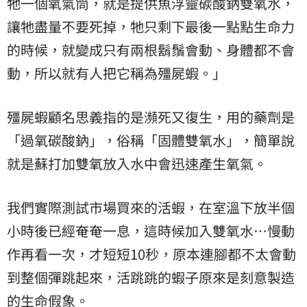
牠一個氧氣筒，就是提供魚浮靈碳酸鈉雙氧水，
讓牠盡量不要死掉，牠只剩下最後一點點生命力
的時候，就變成只有兩根鬍鬚會動、身體都不會
動，所以就有人把它稱為殭屍蝦。」
殭屍蝦顧名思義指的是瀕死又復生，用的藥劑是
「過氧碳酸鈉」，俗稱「固體雙氧水」，簡單說
就是蘇打加雙氧放入水中會迅速產生氧氣。
我們實際測試市場買來的活蝦，在室溫下放半個
小時後已經奄奄一息，這時候加入雙氧水…慢動
作再看一次，才短短10秒，原本連腳都不太會動
到整個彈跳起來，活跳跳的蝦子原來是刻意製造
的生命假象。