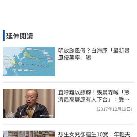
延伸閱讀
明放颱風假？白海豚「最新暴
風侵襲率」曝
直呼難以諒解！張景森喊「慈
濟最高層應有人下台」：受害
者是捐款的大眾
(2017年12月19日)
想生女兒卻連生10寶！年輕夫