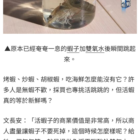
▲原本已經奄奄一息的
蝦子
加
雙氧水
後瞬間跳起
來。
烤蝦、炒蝦、胡椒蝦，吃海鮮怎麼能沒有它？許
多人是無蝦不歡，採買也專挑活跳跳的，但活蝦
真的等於新鮮嗎？
文長安：「活蝦子的商業價值是非常高，所以商
人盡量讓蝦子不要死掉，這個時候怎麼樣呢？給