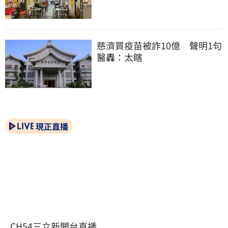
慈濟買疫苗被詐10億　聲明1句
醫轟：太瞎
現正直播
CH54三立新聞台直播