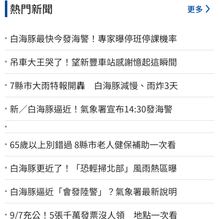
熱門新聞
更多
白海豚最快今發海警！專家曝停班停課機率
吊車大王哭了！望新豐車站感謝憶起這瞬間
7縣市大雨特報開轟 白海豚減慢、雨炸3天
新／白海豚逼近！氣象署宣布14:30發海警
65歲以上別錯過 8縣市老人健保補助一次看
白海豚更近了！「恐輕掃北部」風雨熱區曝
白海豚逼近「會發陸警」？氣象署最新說明
9/7充公！5張千萬發票沒人領 地點一次看