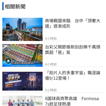
相關新聞
商場戰國來臨　台中「頂奢大
道」逐漸成形
4小時前
台彩父親節推新刮刮樂千萬頭
獎超「爸」氣
4小時前
「拍片人的多重宇宙」職涯論
壇9/12登場！
5小時前
8國球員齊聚高雄　Formosa 
7s掀足球熱潮