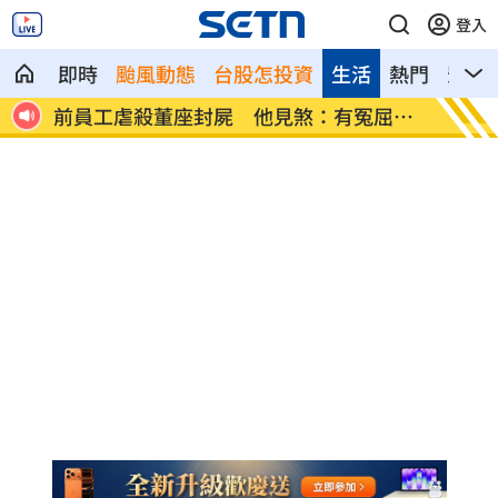
登入
即時
颱風動態
台股怎投資
生活
熱門
影音
屈在
瓊斯盃領隊出爐 陳立宗與張維正挺台灣
白推交
隊