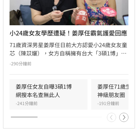
小24歲女友學歷遭疑！姜厚任霸氣護愛回應
71歲資深男星姜厚任日前大方認愛小24歲女友童
芯（陳苡孋），女方自稱擁有台大「3碩1博」高
學歷且智商146，引發網友高度關注。然而，有
-290分鐘前
網友透過國家圖書館系統查詢，卻發現以其本名
搜尋不到任何論文紀錄，學歷真實性備受質疑，
更有網友爆料其過去經歷與改名等爭議。面對外
姜厚任女友自曝3碩1博　
姜厚任71歲生
界對女友背景的連番檢視與熱議，姜厚任受訪時
網搜本名查無此人
神級朋友圈
直言，這段感情本是浪漫的愛情片，不希望演變
-241分鐘前
-191分鐘前
成偵探片，強調無論對方背景如何都堅定相愛，
並表示涉及個人隱私與法律問題，後續將不再針
對相關傳聞做出任何回應。