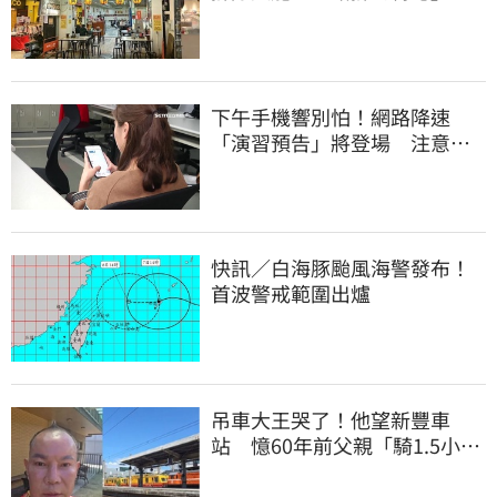
上萬網友力挺
下午手機響別怕！網路降速
「演習預告」將登場 注意事
項一覽
快訊／白海豚颱風海警發布！
首波警戒範圍出爐
吊車大王哭了！他望新豐車
站 憶60年前父親「騎1.5小時
單車載他圓夢」