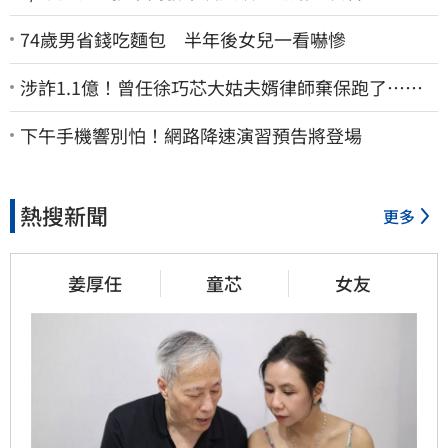
74歲男省錢吃麵包 半年後女兒一看嚇慘
涉詐1.1億！曾任徐巧芯大姑夫婿律師棄保跑了…媽
也離境 桃檢發通緝
下午手機響別怕！網路降速演習預告將登場
熱搜新聞
更多
姜厚任
童芯
女友