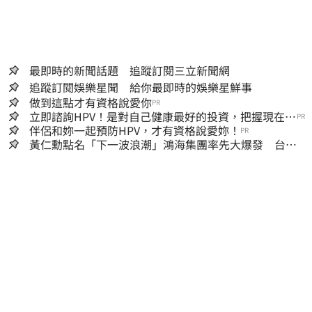
最即時的新聞話題 追蹤訂閱三立新聞網
追蹤訂閱娛樂星聞 給你最即時的娛樂星鮮事
做到這點才有資格說愛你
PR
立即諮詢HPV！是對自己健康最好的投資，把握現在不
PR
嫌晚！
伴侶和妳一起預防HPV，才有資格說愛妳！
PR
黃仁勳點名「下一波浪潮」鴻海集團率先大爆發 台股
這族群全面噴出