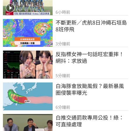
6小時前
不斷更新／虎航8日沖繩石垣島
8班停飛
3分鐘前
反指標女神一句話旺宏重摔！
網抖：求放過
5分鐘前
白海豚會放颱風假？最新暴風
圈侵襲率曝光
6分鐘前
白推交通罰款專用公投！綠：
可直接處理