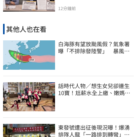
12分鐘前
其他人也在看
白海豚有望放颱風假？氣象署
曝「不排除發陸警」 暴風圈
恐掃過2地
話時代人物／想生女兒卻連生
10寶！尪薪水全上繳、嫩媽吐
心聲：不生了
東發號遭出征後現況曝！爆湧
排隊人龍「一路排到轉彎」