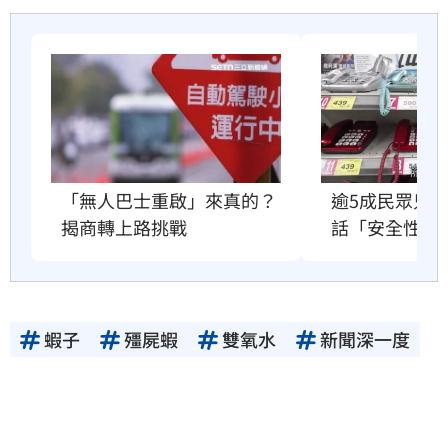
逾5成民眾只
「無人巴士重啟」來真的？
話「安全性」
揭商轉上路挑戰
蝦子
殭屍蝦
雙氧水
新聞深一度