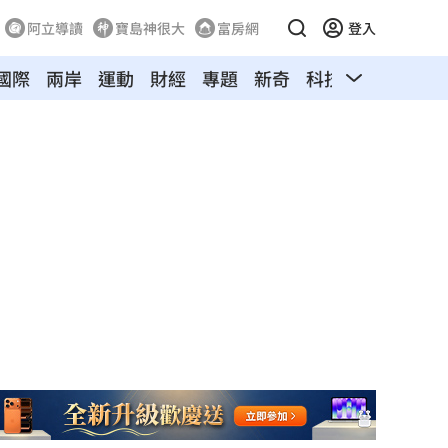
阿立導讀
寶島神很大
富房網
登入
國際
兩岸
運動
財經
專題
新奇
科技
旅遊
汽車