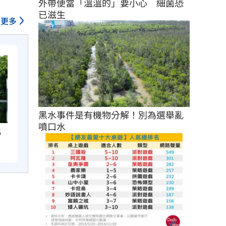
外帶便當「溫溫的」要小心　細菌恐
已滋生
更多
黑水事件是有機物分解！別為選舉亂
噴口水
6