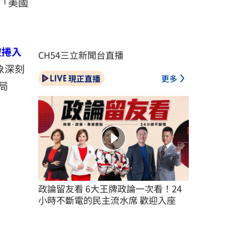
「美國
）被捲入
CH54三立新聞台直播
印象深刻
現正直播
更多
局
政論留友看 6大王牌政論一次看！24
小時不斷電的民主流水席 歡迎入座