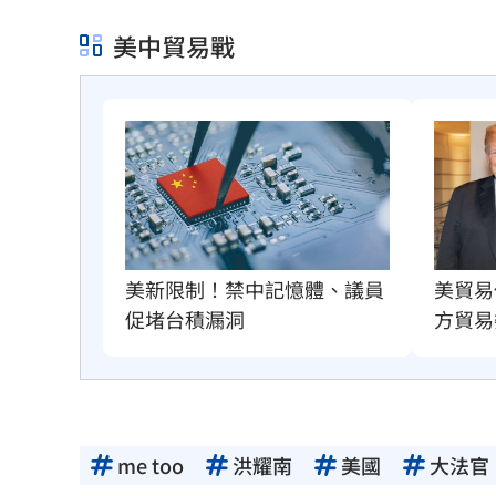
美中貿易戰
美新限制！禁中記憶體、議員
美貿易
促堵台積漏洞
方貿易
me too
洪耀南
美國
大法官