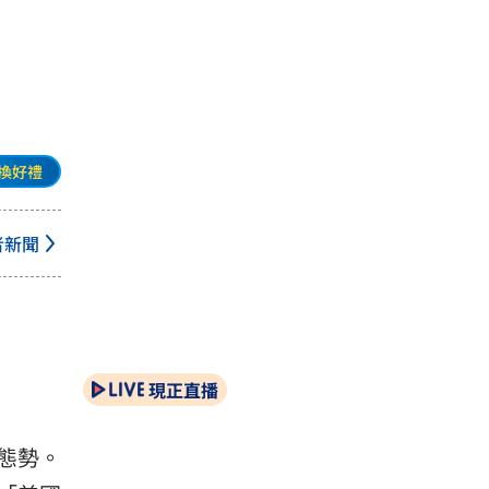
換好禮
者新聞
現正直播
態勢。