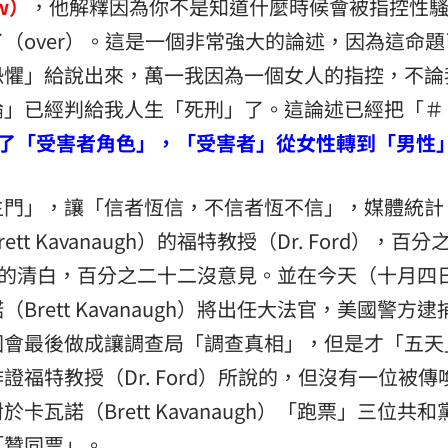
ow）
，他解釋因為你不是知道什麼時候會被指控性
（over）。這是一個非常強大的論述，因為這命題
恐懼」給說出來，萬一我因為一個女人的指控，不論
」已經判給我人生「死刑」了。這論述已經把「＃ 
了「受害者角色」，「受害者」從女性轉到「男性
生門」，讓「信者恆信，不信者恆不信」，媒體統計
 Kavanaugh）的福特教授（Dr. Ford），百分
augh）的清白，百分之二十二沒意見。並在今天（十月四
rett Kavanaugh）將出任大法官，美國警方逮
國會最後做成讓調查局「調查真相」，但是才「五天
福特教授（Dr. Ford）所說的，但沒有一位被傳
瓦諾（Brett Kavanaugh）「跑票」三位共和
「贊同票」。