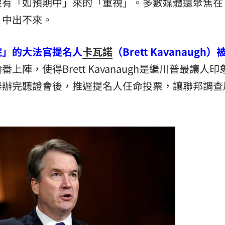
沒有「如預期中」來的「重視」。多數媒體還聚焦在
00點
00:40
」中出不來。
:19
院」的大法官提名人
卡瓦諾
（Brett Kavanaugh
叫
23:54
上陣，使得Brett Kavanaugh是繼川普最讓人
！
23:47
舉辦完聽證會後，推遲提名人任命投票，讓聯邦調查
15