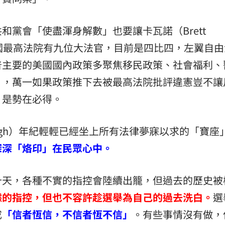
和黨會「使盡渾身解數」也要讓卡瓦諾（Brett
，美國最高法院有九位大法官，目前是四比四，左翼自由
普主要的美國國內政策多聚焦移民政策、社會福利、
」，萬一如果政策推下去被最高法院批評違憲豈不讓
」
是勢在必得。
anaugh）年紀輕輕已經坐上所有法律夢寐以求的「寶座
深深「烙印」在民眾心中。
十天，各種不實的指控會陸續出籠，但過去的歷史被
據的指控，但也不容許趁選舉為自己的過去洗白。
選
成
「信者恆信，不信者恆不信」
。有些事情沒有做，