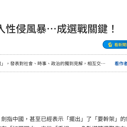
年
01:20
發展
01:13
入性侵風暴…成選戰關鍵！
2歲
01:10
光
01:05
看新聞
宿費
01:04
壇」，發表對社會、時事、政治的獨到見解，相互交
看作
孝順
01:02
20元
01:00
驚
00:49
00:47
，劍指中國，甚至已經表示「擺出」了「要幹架」的
到了
00:43