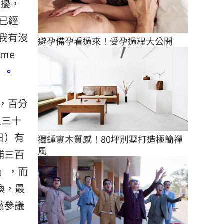
騷擾，
已經
我有沒
避孕備孕看過來！受孕過程大公開
me
」。
，百分
之三十
日）有
獨鍾實木質感！80坪別墅打造極簡禪
風
捕三百
」，而
喚，最
黨參議