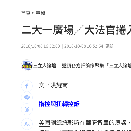
7月營收寫同期次高 聯寶訂單看到2027
首頁
專欄
台股收復44000點大關 2關鍵看AI產業
二大一廣場／大法官捲
他見搶案挺身相救遭圍毆亡！嫌犯最小1
扣款人數狂增4成 國泰小龍基金布局曝
2018/10/08 16:52:00
2018/10/08 16:52:54
更新
車是我的、油也是我的 睡車竟被收住
三立大論壇
邀請各方評論家聚集「三立大論
24歲存款破百萬！她公開致富關鍵：超
流。
這大廠產能利用率衝90% 目標價上看2
文／
洪耀南
埃及知名女星涉毒被判死 引發社會震
指控與扭轉控訴
桃園聯隊奪世界青棒亞軍 張善政接機
美國
副總統彭斯在華府智庫的演講
男駕車至議員服務處嗆開槍 台中警抓