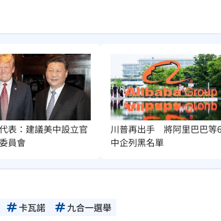
代表：建議美中設立官
川普再出手　將阿里巴巴等
委員會
中企列黑名單
卡瓦諾
九合一選舉