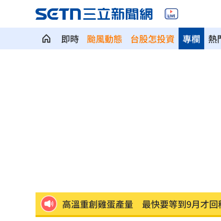
即時
颱風動態
台股怎投資
專欄
熱
北美訂單補爆 聯發科小金雞EPS至27.1
AI和你讀的不同！實測《時代》驚揭1真
這大廠三支柱到位 全年EPS上看5.68元
慈濟買BNT被詐10億！藍昔嗆擋疫苗網
它躋身美禁令受惠者 上半年EPS衝2.5
高溫重創雞蛋產量 最快要等到9月才回