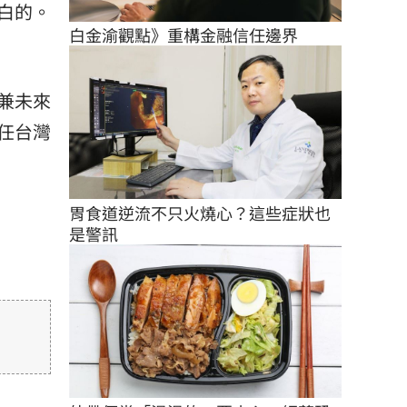
白的。
白金渝觀點》重構金融信任邊界
兼未來
任台灣
胃食道逆流不只火燒心？這些症狀也
是警訊