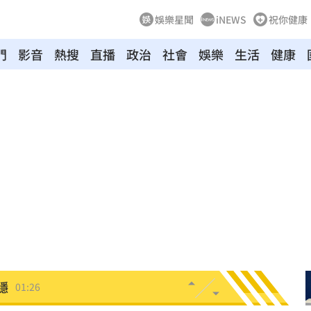
娛樂星聞
iNEWS
祝你健康
門
影音
熱搜
直播
政治
社會
娛樂
生活
健康
2元
02:30
相
02:10
02:00
朝聖
01:35
8元
01:30
穩
01:26