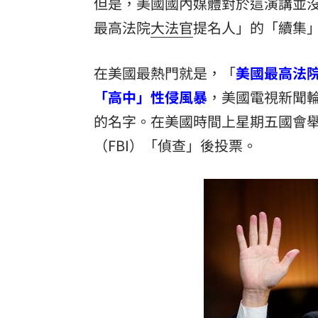
但是，美國國內媒體對於這演講並
新／Sandisk挫5%！台指期翻紅站回440
最高法院
大法官
提名人」的「續集
勞動部：Uber Eats疊單計算方式違法
00
在美國最熱門就是，「
美國最高法
斷交國200萬磅蝦遭我友邦封殺！業者慘
「高中」性侵風暴
，美國電視新聞輪番
新北待售餘屋萬8戶 永和竟只賣贏八里
的名字。在美國時間上星期五國會
（FBI）「偵查」後投票。
台灣彩券開獎直播中
20:31
LIVE三立+24小時直播
15:27
三立iNEWS新聞台線上直播
18:00
理想混蛋號召粉絲跨海追星吃美食！
18: