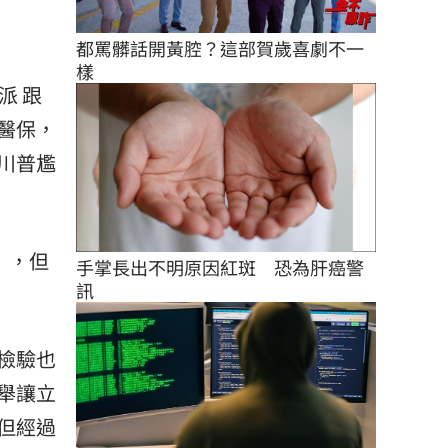
都罵髒話開黃腔？這部賀歲喜劇不一
樣
派 跟
醫保，
川普尷
」，但
手掌長出不明原因紅斑　恐為肝癌警
訊
檢驗也
舉讓立
但經過