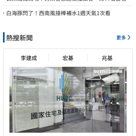
彩：全機卡半小時
白海豚閃了！西南風接棒補水1週天氣1次看
熱搜新聞
更多
李建成
宏碁
兆基