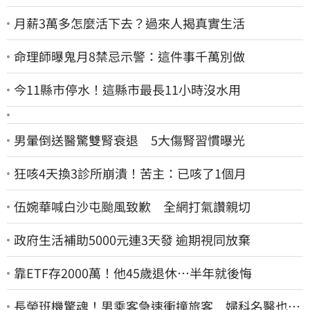
月薪3萬多怎麼活下去？過來人揭真實生活
命理師曝鬼月8禁忌示警：這件事千萬別做
今11縣市停水！這縣市最長11小時沒水用
男暈倒送醫驚雙腎衰退 5大傷腎習慣曝光
狂咳4天換3診所崩潰！苦主：已咳了1個月
伍婉華喊白沙屯颱風致歉 全網打氣讚親切
政府生活補助5000元連3天發 逾期視同放棄
靠ETF存2000萬！他45歲退休…半年就後悔
長榮班機驚魂！男乘客急速衝撞旅客 婦科名醫也掛