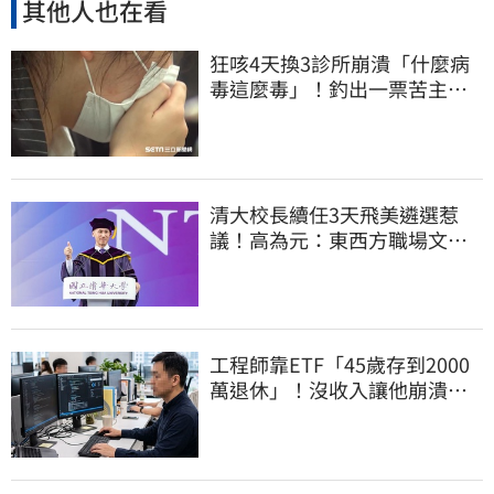
其他人也在看
狂咳4天換3診所崩潰「什麼病
毒這麼毒」！釣出一票苦主：
咳1個月還沒好
清大校長續任3天飛美遴選惹
議！高為元：東西方職場文化
差異的理解不足
工程師靠ETF「45歲存到2000
萬退休」！沒收入讓他崩潰…
半年重回職場