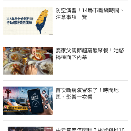
防空演習！14縣市斷網時間、
注意事項一覽
婆家父親節超窮酸聚餐！她怒
揭檯面下內幕
首次斷網演習來了！時間地
區、影響一次看
中元普度怎麼拜？楊登嵙推10