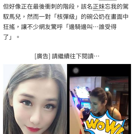
但好像正在最後衝刺的階段，該名
正妹
忘我的駕
馭馬兒，然而一對「核彈級」的碗公奶在畫面中
狂搖，讓不少網友驚呼「邊騎邊叫…誰受得
了」。
[廣告] 請繼續往下閱讀…