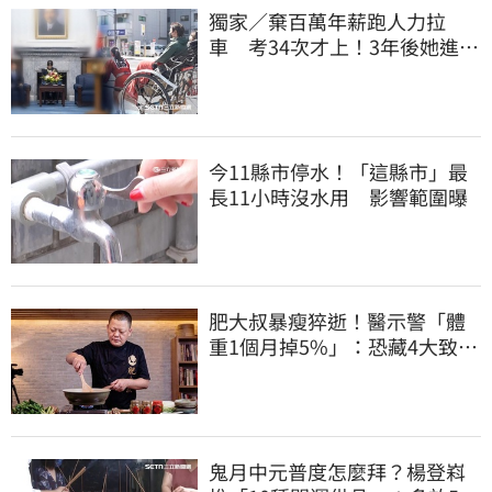
獨家／棄百萬年薪跑人力拉
車 考34次才上！3年後她進外
交部：要當唯一
今11縣市停水！「這縣市」最
長11小時沒水用 影響範圍曝
肥大叔暴瘦猝逝！醫示警「體
重1個月掉5%」：恐藏4大致命
疾病
鬼月中元普度怎麼拜？楊登嵙