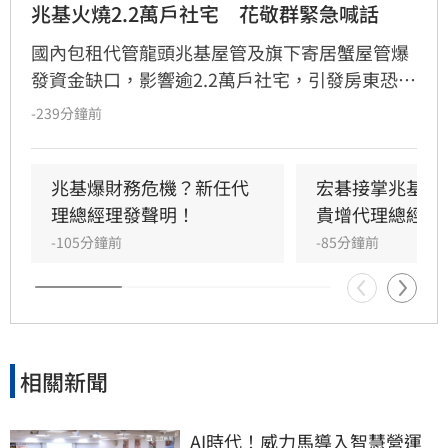
兆基火燒2.2萬戶社宅　花敬群緊急喊話
國內包租代管龍頭兆基屋管及旗下寄居蟹屋管爆
發資金缺口，影響逾2.2萬戶社宅，引發房東恐
慌。國家住都中心董事長花敬群今（10）日召開
-239分鐘前
緊急記者會強調，寄居蟹已啟動轉接機制，兆基
目前則正常履約。住都中心已於官網建立「專案
協助專區」，協調六都租賃公會協助受影響房東
兆基爆財務危機？新任代
宏碁接掌兆基2
與房客轉換業者。花敬群呼籲兆基應配合想解約
理總經理發聲明！
貴增代理總經理
的屋主，首要目標是確保社宅包租代管業務穩
-105分鐘前
-85分鐘前
定，避免民眾權益受損並防範詐騙行為，請相關
當事人密切關注官方公告並填寫需求登記表。
相關新聞
AI時代！威力馬導入智慧營運