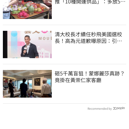
推「10種開運供品」：多放5顆
蛋吸財氣
清大校長才續任秒飛美國選校
長！高為元道歉曝原因：引起
我的好奇
砸5千萬盲狙！蒙娜麗莎真跡？
竟掛在黃崇仁家客廳
Recommended by