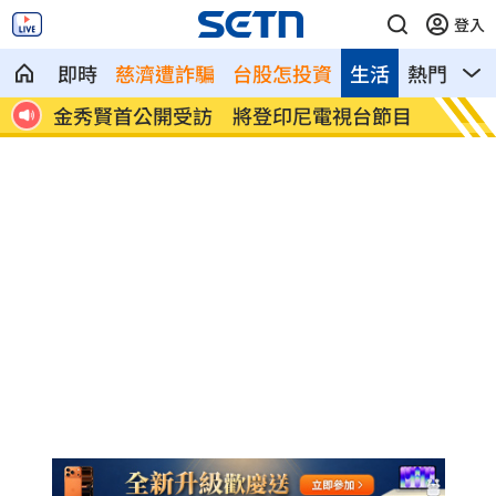
登入
即時
慈濟遭詐騙
台股怎投資
生活
熱門
影
省電
金秀賢首公開受訪 將登印尼電視台節目
澎湖後