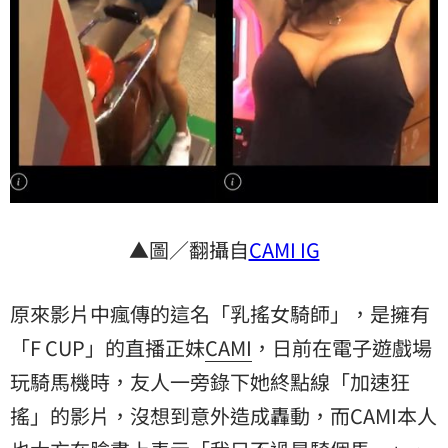
▲圖／翻攝自
CAMI IG
原來影片中瘋傳的這名「乳搖女騎師」，是擁有
「F CUP」的直播正妹
CAMI
，日前在電子遊戲場
玩騎馬機時，友人一旁錄下她終點線「加速狂
搖」的影片，沒想到意外造成轟動，而CAMI本人