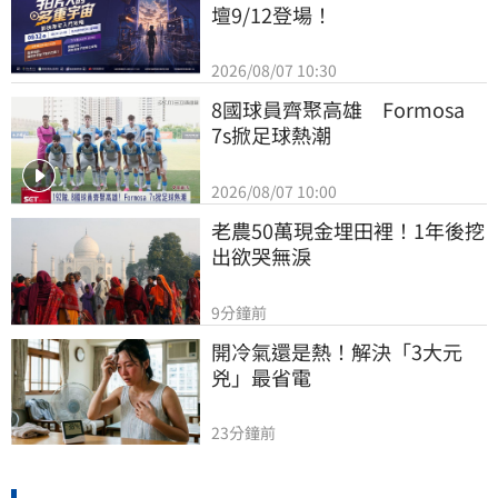
壇9/12登場！
2026/08/07 10:30
8國球員齊聚高雄　Formosa 
7s掀足球熱潮
2026/08/07 10:00
老農50萬現金埋田裡！1年後挖
出欲哭無淚
9分鐘前
開冷氣還是熱！解決「3大元
兇」最省電
23分鐘前