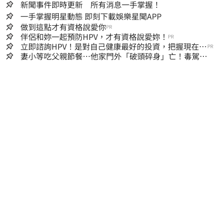
新聞事件即時更新 所有消息一手掌握！
一手掌握明星動態 即刻下載娛樂星聞APP
做到這點才有資格說愛你
PR
伴侶和妳一起預防HPV，才有資格說愛妳！
PR
立即諮詢HPV！是對自己健康最好的投資，把握現在不
PR
嫌晚！
妻小等吃父親節餐⋯他家門外「破頭碎身」亡！毒駕男
一路向南撞死人收押