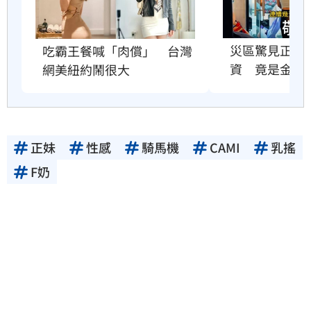
災區驚見正妹1
吃霸王餐喊「肉償」　台灣
資　竟是金牌
網美紐約鬧很大
正妹
性感
騎馬機
CAMI
乳搖
F奶