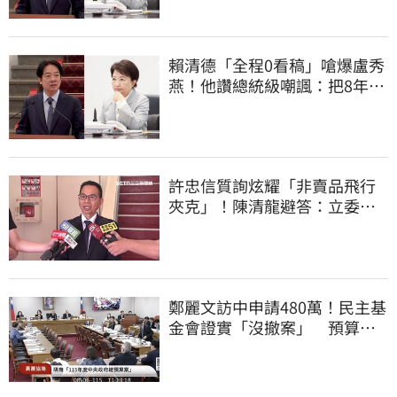
賴清德「全程0看稿」嗆爆盧秀
燕！他讚總統級嘲諷：把8年總
帳一次掀翻
許忠信質詢炫耀「非賣品飛行
夾克」！陳清龍避答：立委質
詢各有專業
鄭麗文訪中申請480萬！民主基
金會證實「沒撤案」 預算被
砍960萬