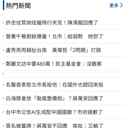
熱門新聞
更多
許忠信質詢炫耀飛行夾克！陳清龍回應了
營養午餐廚餘爆量！北市：給弱勢 她怒了
盧秀燕甩鍋扯台南 黃偉哲「2問題」打臉
鄭麗文訪中要480萬！民主基金會：沒撤案
名醫首表態北市長投他：在國外也趕回來投
白海豚會放「颱風整備假」？蔣萬安回應了
台中市公告AI生成配中國國徽？市府道歉了
簽名被蓋牌！蔣萬安不回應 挨批：又輸了