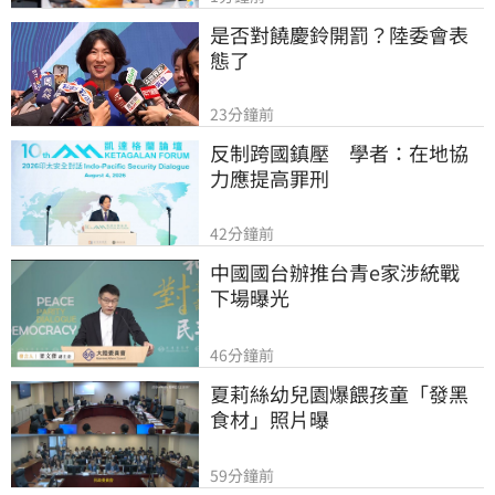
是否對饒慶鈴開罰？陸委會表
態了
23分鐘前
反制跨國鎮壓　學者：在地協
力應提高罪刑
42分鐘前
中國國台辦推台青e家涉統戰　
下場曝光
46分鐘前
夏莉絲幼兒園爆餵孩童「發黑
食材」照片曝
59分鐘前