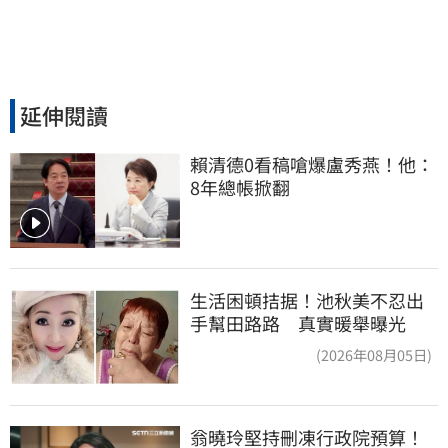
延伸閱讀
賴清德0看稿嗆爆盧秀燕！他：
8年總帳掀翻
生活困頓拮据！池秋美不忍出
手幫田路路 真實暖舉曝光
(2026年08月05日)
翁曉玲堅持刪凍行政院預算！