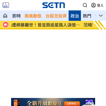
登入
即時
颱風動態
台股怎投資
政治
熱門
影音
憶暖
范曉萱好友竟是大咖天后 1句打動孫淑媚
鬼門開