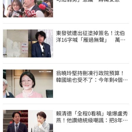
喊：不會這樣做
東發號遭出征塗掉簽名！沈伯
洋16字喊「雁過無聲」 萬人
讚：這就是高度
翁曉玲堅持刪凍行政院預算！
韓國瑜也受不了：今年剩4個月
你思考一下
賴清德「全程0看稿」嗆爆盧秀
燕！他讚總統級嘲諷：把8年總
帳一次掀翻