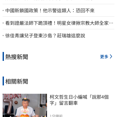
中國新鎖國政策！他示警這類人：恐回不來
看到證嚴法師下跪頂禮！明星女律揪宗教大師全家詐
慈濟…全家爽睡黃金堆
徐佳青讓兒子登東沙島？莊瑞雄這麼說
熱搜新聞
更多
相關新聞
柯文哲生日小編喊「說那4個
字」留言翻車
1分鐘前