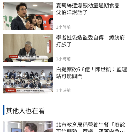
夏莉絲遭爆餵幼童過期食品　
沈伯洋說話了
1小時前
學者扯偽造監委自傳　總統府
打臉了
1小時前
白提案砍6.6億！陳世凱：監理
站可能關門
1小時前
其他人也在看
北市教育局稱營養午餐「廚餘
可給弱勢」惹議 蔣萬安急