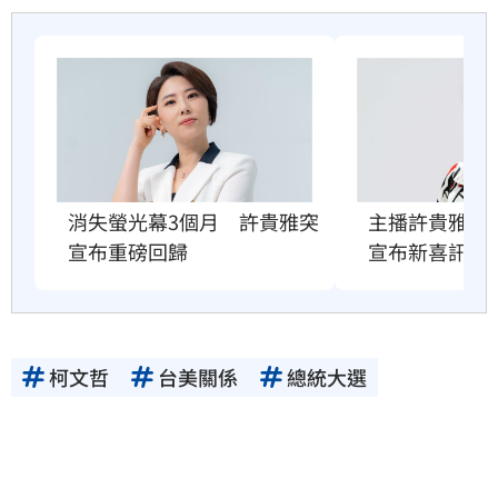
消失螢光幕3個月　許貴雅突
主播許貴雅脆
宣布重磅回歸
宣布新喜訊
柯文哲
台美關係
總統大選