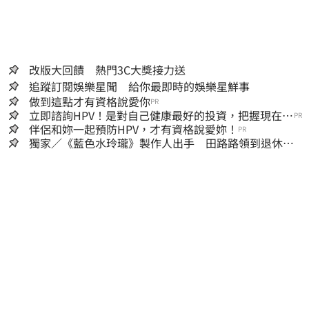
改版大回饋 熱門3C大獎接力送
追蹤訂閱娛樂星聞 給你最即時的娛樂星鮮事
做到這點才有資格說愛你
PR
立即諮詢HPV！是對自己健康最好的投資，把握現在不
PR
嫌晚！
伴侶和妳一起預防HPV，才有資格說愛妳！
PR
獨家／《藍色水玲瓏》製作人出手 田路路領到退休
金！隱忍6年吐內幕