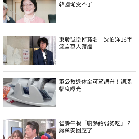
韓國瑜受不了
東發號塗掉簽名　沈伯洋16字
箴言萬人讚爆
軍公教退休金可望調升！調漲
幅度曝光
營養午餐「廚餘給弱勢吃」？
蔣萬安回應了