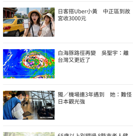
日客搭Uber小黃　中正區到故
宮收3000元
白海豚路徑再變　吳聖宇：離
台灣又更近了
獨／機場連3年遇到　她：難怪
日本觀光強
65歲以上別錯過 8縣市老人健