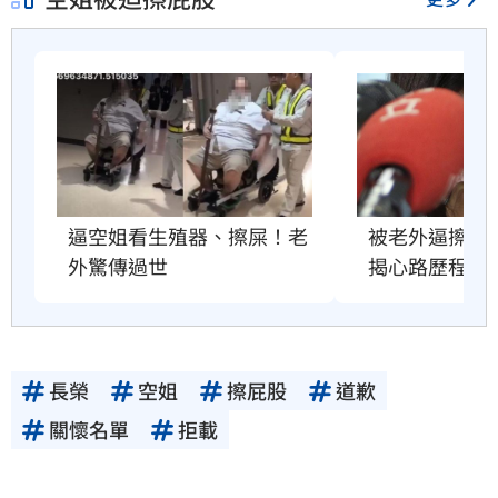
逼空姐看生殖器、擦屎！老
被老外逼擦屎
外驚傳過世
揭心路歷程
長榮
空姐
擦屁股
道歉
關懷名單
拒載