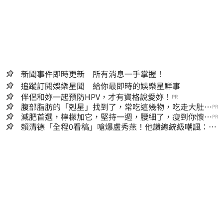
新聞事件即時更新 所有消息一手掌握！
追蹤訂閱娛樂星聞 給你最即時的娛樂星鮮事
伴侶和妳一起預防HPV，才有資格說愛妳！
PR
腹部脂肪的「剋星」找到了，常吃這幾物，吃走大肚
PR
囊，瘦出小蠻腰
減肥首選，檸檬加它，堅持一週，腰細了，瘦到你懷疑
PR
人生
賴清德「全程0看稿」嗆爆盧秀燕！他讚總統級嘲諷：把
8年總帳一次掀翻