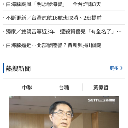
白海豚颱風「明恐發海警」 全台炸雨3天
不斷更新／台灣虎航16航班取消、2班提前
獨家／雙親苦等近3年 遭殺資優兒「有全名了」！
乾妹稱賠償恐毀她未來
白海豚逼近…北部發陸警？賈新興揭1關鍵
熱搜新聞
更多
中聯
台糖
黃偉哲