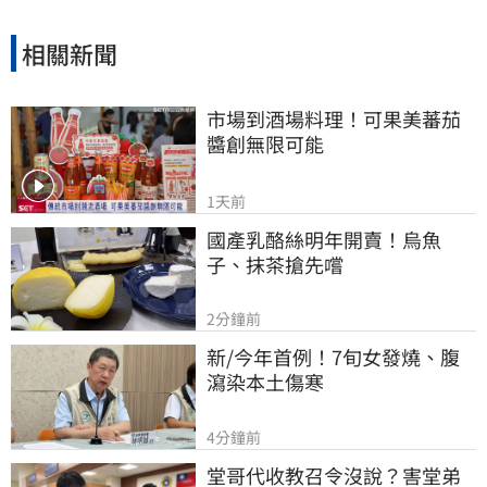
相關新聞
市場到酒場料理！可果美蕃茄
醬創無限可能
1天前
國產乳酪絲明年開賣！烏魚
子、抹茶搶先嚐
2分鐘前
新/今年首例！7旬女發燒、腹
瀉染本土傷寒
4分鐘前
堂哥代收教召令沒說？害堂弟