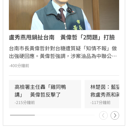
盧秀燕甩鍋扯台南　黃偉哲「2問題」打臉
台南市長黃偉哲針對台糖遭質疑「知情不報」做
出強硬回應。黃偉哲強調，涉案油品為中聯公司
所有且位於台中，台糖並非貨主，無通報義務，
-400分鐘前
責任應由中聯承擔。他以消費者買到過期泡麵為
例，反駁高檢署陳宏達的標準不符邏輯。黃偉哲
指出，台南市府積極執法，不僅主動抽查並送驗
高檢署主任轟「雞同鴨
林楚茵：藍猛打
苦茶油，更在發現問題後第一時間通報相關縣
講」　黃偉哲反擊了
救盧秀燕和蔣萬
市，展現食安不分黨派的態度。
-215分鐘前
-117分鐘前