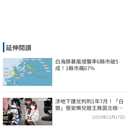
延伸閱讀
白海豚暴風侵襲率6縣市破5
成！1縣市飆67%
涉地下匯兌判刑1年7月！「白
狼」張安樂兒媳王姝茵北檢報
到、今發監執行
(2019年12月17日)