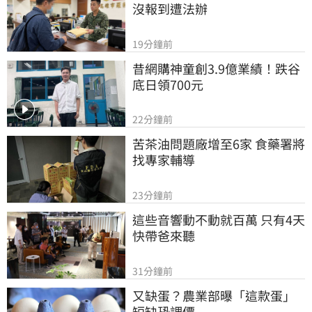
沒報到遭法辦
19分鐘前
昔網購神童創3.9億業績！跌谷
底日領700元
22分鐘前
苦茶油問題廠增至6家 食藥署將
找專家輔導
23分鐘前
這些音響動不動就百萬 只有4天
快帶爸來聽
31分鐘前
又缺蛋？農業部曝「這款蛋」
短缺恐調價