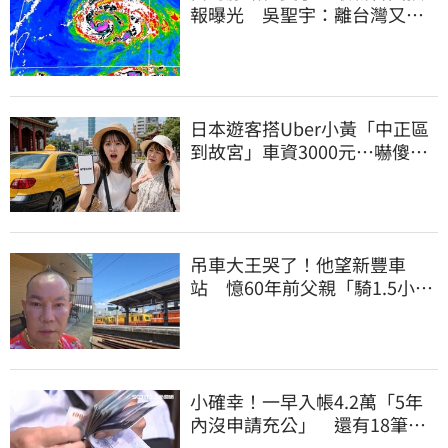
報曝光 吳聖宇：離台灣又更
近一點
日本遊客搭Uber小黃「中正區
到故宮」車資3000元…嚇傻：
都沒心情逛了
吊車大王哭了！他望新豐車
站 憶60年前父親「騎1.5小時
單車載他圓夢」
小確幸！一早入帳4.2萬「5年
內沒申請充公」 還有18筆錢
連發到8月底