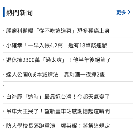
熱門新聞
更多
腫瘤科醫曝「從不吃這道菜」恐多種癌上身
小確幸！一早入帳4.2萬 還有18筆錢連發
退休擁2300萬「過太爽」！他半年後絕望了
達人公開0成本滅蟑法！靠剩酒一夜抓2隻
白海豚「這時」最靠近台灣！今起天氣變了
吊車大王哭了！望新豐車站感謝憶起這瞬間
防大學校長落跑重演 鄭英耀：將祭這規定