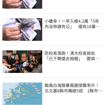
小確幸！一早入帳4.2萬「5年
內沒申請充公」 還有18筆錢
連發到8月底
防校長落跑！清大校長挨批
「已下聘還去相親」 鄭英
耀：將祭「這規定」
颱風白海豚暴風圈侵襲率升！
北北基6縣市飆破5成 1縣市
「最高達67%」