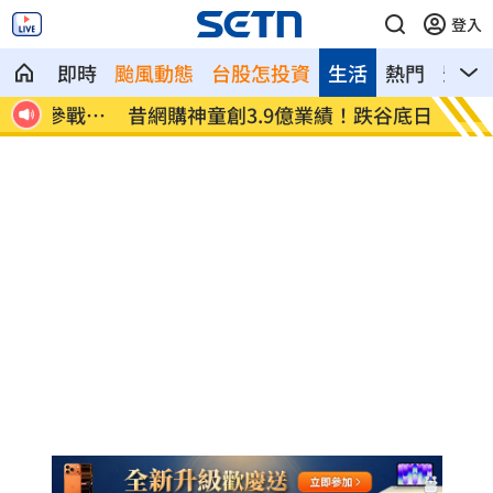
登入
即時
颱風動態
台股怎投資
生活
熱門
影音
戰苦
昔網購神童創3.9億業績！跌谷底日領700
苦茶油
元
導