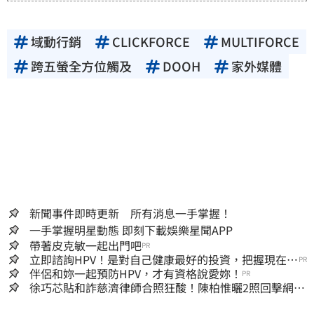
域動行銷
CLICKFORCE
MULTIFORCE
跨五螢全方位觸及
DOOH
家外媒體
新聞事件即時更新 所有消息一手掌握！
一手掌握明星動態 即刻下載娛樂星聞APP
帶著皮克敏一起出門吧
PR
立即諮詢HPV！是對自己健康最好的投資，把握現在不
PR
嫌晚！
伴侶和妳一起預防HPV，才有資格說愛妳！
PR
徐巧芯貼和詐慈濟律師合照狂酸！陳柏惟曬2照回擊網笑
翻