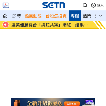
登入
即時
颱風動態
台股怎投資
專欄
熱門
影音
達標
選美佳麗舞台「與蛇共舞」爆紅 結果慘
主機、
了
潰