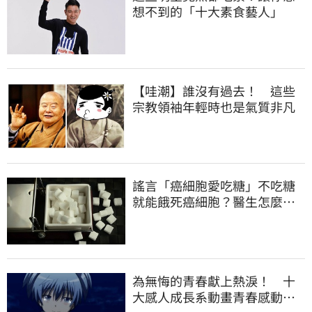
想不到的「十大素食藝人」
【哇潮】誰沒有過去！ 這些
宗教領袖年輕時也是氣質非凡
謠言「癌細胞愛吃糖」不吃糖
就能餓死癌細胞？醫生怎麼
說？
為無悔的青春獻上熱淚！ 十
大感人成長系動畫青春感動片