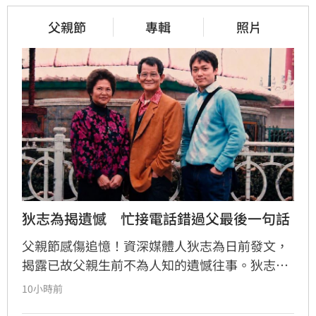
父親節
專輯
照片
狄志為揭遺憾　忙接電話錯過父最後一句話
父親節感傷追憶！資深媒體人狄志為日前發文，
揭露已故父親生前不為人知的遺憾往事。狄志為
透露，父親一生以海為家，兩人相處時間極少，
10小時前
甚至錯過他的婚禮。直到父親罹患胃癌末期，才