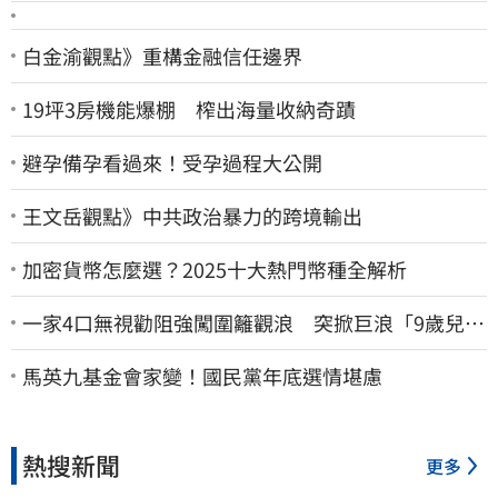
白金渝觀點》重構金融信任邊界
19坪3房機能爆棚 榨出海量收納奇蹟
避孕備孕看過來！受孕過程大公開
王文岳觀點》中共政治暴力的跨境輸出
加密貨幣怎麼選？2025十大熱門幣種全解析
一家4口無視勸阻強闖圍籬觀浪 突掀巨浪「9歲兒當
場遭捲入海」
馬英九基金會家變！國民黨年底選情堪慮
熱搜新聞
更多