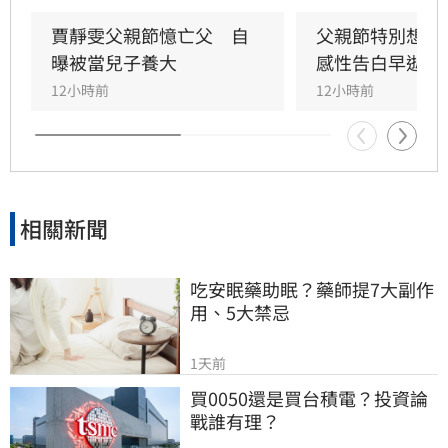
坦承當年曾悄悄現身婚宴現場，因愧對家人只敢
在門外落淚。最讓狄志為心碎的是，當年陪病重
賈靜雯父親節憶亡父　自
父親節特別想他
父親曬太陽時，自己因忙於接工作電話而忽視了
曝被當兒子養大
感性告白早逝父
父親，沒想到那竟是父子最後的相處，父親回房
12小時前
12小時前
後便陷入永眠。這段錯過的對話成為他20年來心
中最深的遺憾，他以此感嘆，有些電話晚點接沒
關係，但錯過的親情與話語，可能再也無法挽
回，呼籲大眾珍惜身邊親人。
相關新聞
吃安眠藥助眠？藥師提7大副作
用、5大禁忌
1天前
買0050還是買台積電？投資論
戰誰有理？