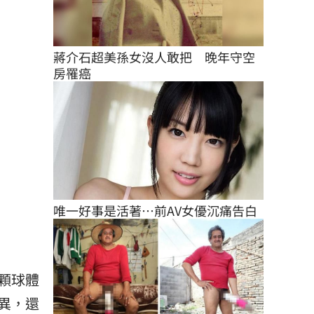
蔣介石超美孫女沒人敢把　晚年守空
房罹癌
唯一好事是活著…前AV女優沉痛告白
顆球體
異，還