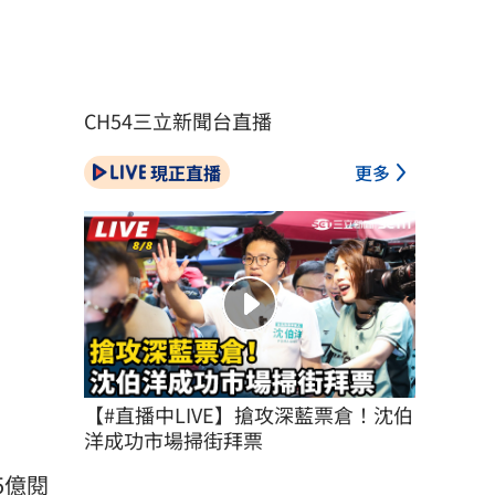
CH54三立新聞台直播
現正直播
更多
【#直播中LIVE】搶攻深藍票倉！沈伯
洋成功市場掃街拜票
5億閱