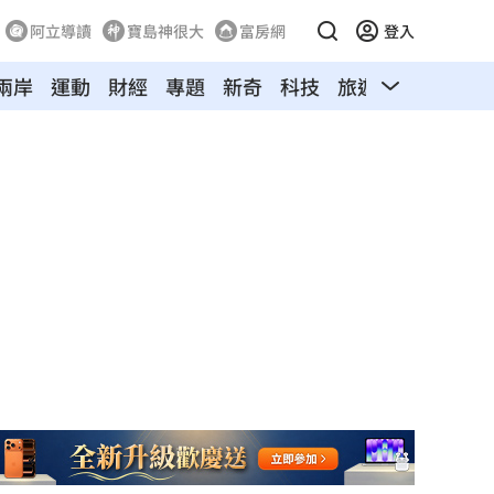
阿立導讀
寶島神很大
富房網
登入
兩岸
運動
財經
專題
新奇
科技
旅遊
汽車
寵物