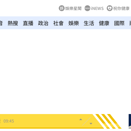
娛樂星聞
iNEWS
祝你健康
音
熱搜
直播
政治
社會
娛樂
生活
健康
國際
曝光
09:57
證實
09:57
曝光
09:55
重視
09:50
應了
09:46
妻
09:45