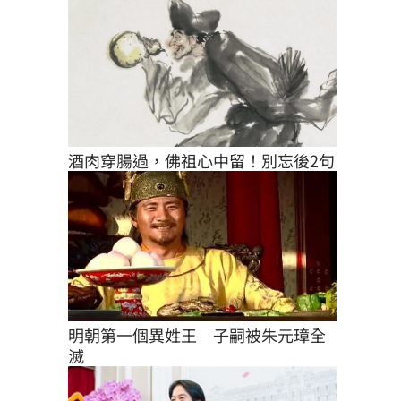
酒肉穿腸過，佛祖心中留！別忘後2句
明朝第一個異姓王　子嗣被朱元璋全
滅