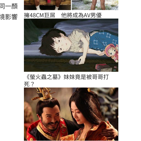
同一顏
擁48CM巨屌　他將成為AV男優
境影響
《螢火蟲之墓》妹妹竟是被哥哥打
死？