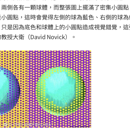
，兩側各有一顆球體，而整張圖上擺滿了密集小圓點
熱潮
10:00
黃小圓點，這時會覺得左側的球為藍色、右側的球為
15
，只是因為底色和球體上的小圓點造成視覺錯覺，這
衛（David Novick）。