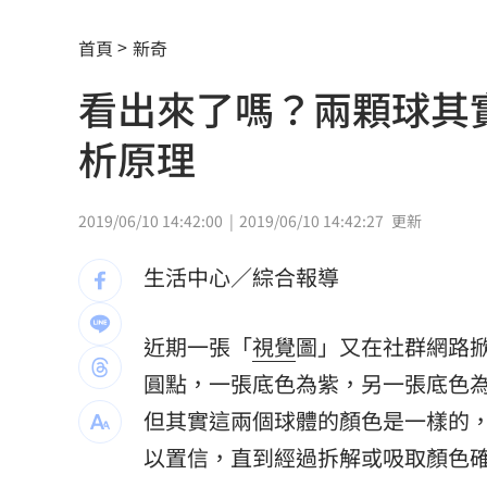
周曉涵台語笑瘋全網 陳亞蘭放棄教學
首頁
新奇
母入獄陸軍兒探監逃兵…躲一年判拘役5
看出來了嗎？兩顆球其
邱瓈寬公司營收衰退 點名王心凌、楊
析原理
收重複訂購郵件！他急做1事積蓄瞬間蒸
裘莉哥哥出櫃 認了：「我是同性戀」
2019/06/10 14:42:00
2019/06/10 14:42:27
更新
楚奧特第6次在生日開轟 成MLB史上第
生活中心／綜合報導
父親節少了爸爸 林逸欣哭揭他生前暖
近期一張「
視覺
圖」又在社群網路
漢光演習遇父親節 賴清德感性致謝國
圓點，一張底色為紫，另一張底色
5歲女62%燒傷搶救2個月！他曝父親節
但其實這兩個球體的顏色是一樣的
以置信，直到經過拆解或吸取顏色
雲林羊肉染戴奧辛！食藥署曝最新稽查