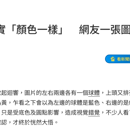
09:35
9天
09:34
實「顏色一樣」 網友一張
丞琳
09:33
發
09:30
09:23
看新聞
3人
09:18
舉
09:17
掀起迴響，圖片的左右兩邊各有一個
球體
，上頭又排
軍
09:17
為黃，乍看之下會以為左邊的球體是藍色、右邊的是
願望
09:16
，只是受底色及圓點影響，造成視覺
錯覺
，不少人看
確認，才終於恍然大悟。
進度
09:16