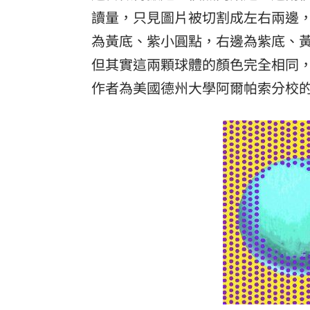
讀量，只見圖片被切割成左右兩邊
8國球員齊聚高雄 Formosa 7s掀足球
為黃底、紫小圓點，右邊為紫底、
理想混蛋號召粉絲跨海追星吃美食！
18:
但其實這兩顆球體的顏色完全相同
作者為美國德州大學阿爾帕索分校的教授大