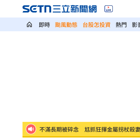
即時
颱風動態
台股怎投資
熱門
影
有望放颱風假？白海豚最新暴風侵襲率
70歲大咖音樂人驚傳猝逝 妻悲痛發文
白海豚今晚到明天最靠近 風雨搖滾區
見自由之家 林佳龍：台灣經驗受國際
網友曬截圖控女友曾當小三 姜厚任回
不滿長期被碎念 尪抓狂揮金屬拐杖殺