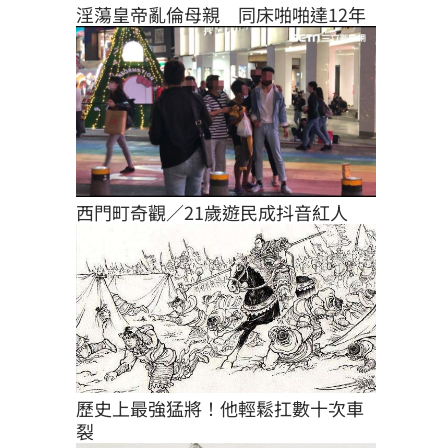
淫蕩皇帝亂倫母親　同床啪啪達12年
西門町奇觀／21歲遊民成抖音紅人
歷史上最強猛將！他輕鬆扛數十次車
裂