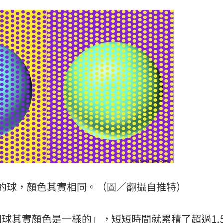
腦
09:09
安法
09:05
誤用
09:04
見
09:03
成形
12:00
的球，顏色其實相同。（圖／翻攝自推特）
」氣
12:00
場！
球其實顏色是一樣的」，短短時間就累積了超過1.
10:30