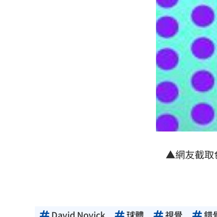
▲網友截取
David Novick
球體
視覺
錯