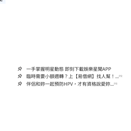
一手掌握明星動態 即刻下載娛樂星聞APP
臨時需要小額週轉？上【易借網】找人幫！...
PR
伴侶和妳一起預防HPV，才有資格說愛妳...
PR