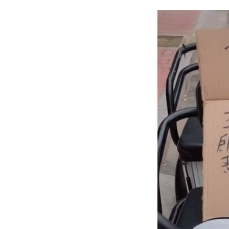
首次影像被打臉 伊朗新最高領袖傳病
影片曝光！台中囂張男揮刀還尿在警身
AND2BLE、ALD1黑白對決！神級舞台
獨／再爆隨機攻擊？婦控外送員無故賞
台灣彩券開獎直播中
20:31
LIVE三立+24小時直播
15:27
三立iNEWS新聞台線上直播
18:00
商場戰國來臨 台中「頂奢大道」逐漸
台彩父親節推新刮刮樂千萬頭獎超「爸
「拍片人的多重宇宙」職涯論壇9/12登