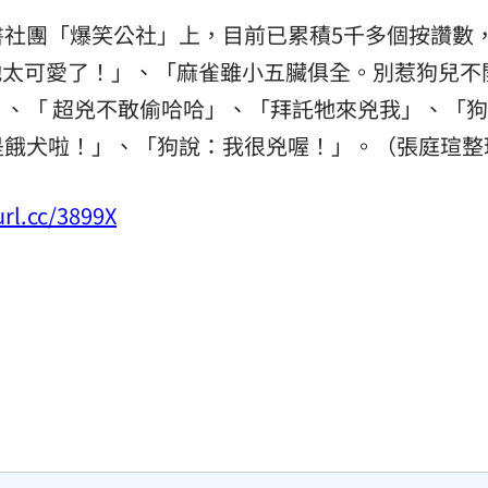
書社團「爆笑公社」上，目前已累積5千多個按讚數
怕牠太可愛了！」、「麻雀雖小五臟俱全。別惹狗兒不
、「 超兇不敢偷哈哈」、「拜託牠來兇我」、「
是餓犬啦！」、「狗說：我很兇喔！」。（張庭瑄整
url.cc/3899X