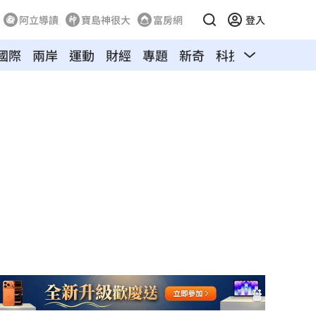
阿立導讀
寶島神很大
富房網
登入
國際
兩岸
運動
財經
專題
新奇
科技
旅遊
汽車