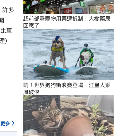
，許多
超前部署寵物用藥遭抵制！大樹藥局
開
回應了
狗比車
理）
萌！世界狗狗衝浪賽登場　汪星人乘
風破浪
更多