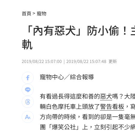
2026全球移居排名 台灣「第5」贏日韓
首頁
寵物
革命衛隊要美滿足條件 否則不開放荷
「內有惡犬」防小偷！
ALLDAY PROJECT太狂！LIVE實力震
軌
顧立雄視導第三作戰區 慰勉參演官兵
放雙手騎車喊手麻！騎士遭打臉仍判罰
2019/08/22 15:07:00
2019/08/22 15:07:48
更新
夢幻跨團合體！SUMMER ANJELS重現
寵物中心／綜合報導
新／女大生伴兒屍6日聲押...法官裁定請
有看過長得這麼和善的
惡犬
嗎？大
我駐日內瓦處長遭爆惡行 外交部啟動
輛白色摩托車上頭放了
警告
看板
，
清大校長續任秒出國選校長！高為元道
方向帶的時候，看到的卻是一隻毫
團「爆笑公社」上，立刻引起不少網
SBS歌謠大戰驚見放送事故！3主持人齊