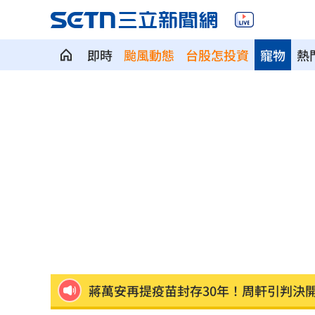
即時
颱風動態
台股怎投資
寵物
熱
6旬嬤省吃儉用擁千萬養老金 因1事後
RIIZE 3神曲連發！成燦一句話逼哭粉絲
洞洞鞋竟是假透氣！藥師揭黴菌培養皿
遭蔡阿嘎開撕消失！蘿拉轉行161字首發
狂飆後考驗來了！下週1指標恐掀美股暴
蔣萬安再提疫苗封存30年！周軒引判決