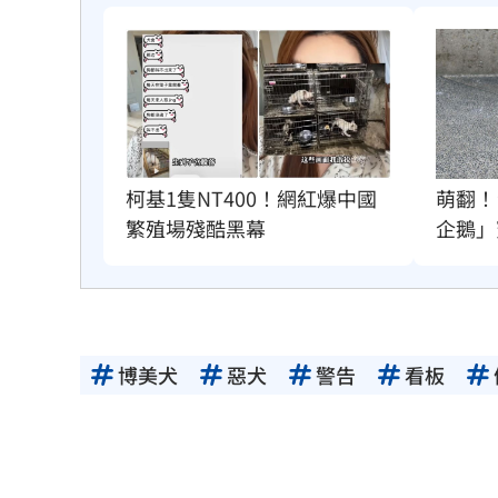
柯基1隻NT400！網紅爆中國
萌翻！
繁殖場殘酷黑幕
企鵝」
博美犬
惡犬
警告
看板