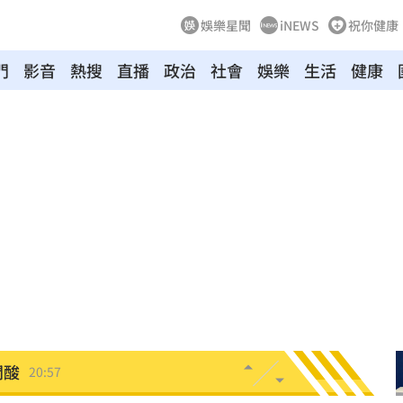
娛樂星聞
iNEWS
祝你健康
門
影音
熱搜
直播
政治
社會
娛樂
生活
健康
悔了
21:19
21:18
真相
21:11
文
21:01
動
20:58
開酸
20:57