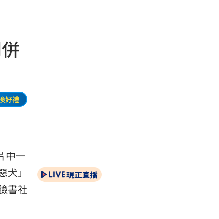
到併
換好禮
片中一
惡犬」
現正直播
臉書社