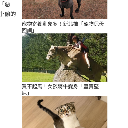
「惡
小偷的
寵物寄養亂象多！新北推「寵物保母
回訓」
買不起馬！女孩將牛變身「藍寶堅
尼」