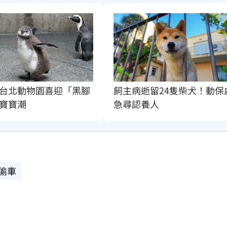
台北動物園喜迎「黑腳
飼主病逝留24隻柴犬！動保
寶寶潮
急尋認養人
偷車