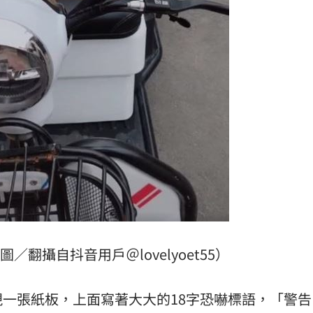
熱潮
10:00
15
／翻攝自抖音用戶＠lovelyoet55）
一張紙板，上面寫著大大的18字恐嚇標語，「警告