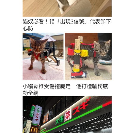
貓奴必看！貓「出現3信號」代表卸下
心防
小貓脊椎受傷拖腿走　他打造輪椅感
動全網