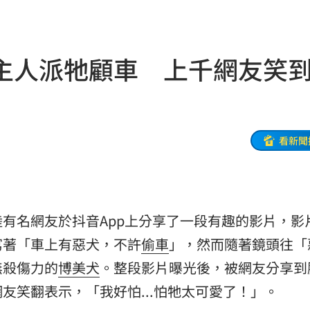
20:57
莫茲
20:56
主人派牠顧車 上千網友笑
撼全場
20:55
辛勞
20:54
20:48
看新聞
BP神曲
20:42
回
20:39
陸有名網友於抖音App上分享了一段有趣的影片，影
調查
20:35
寫著「車上有惡犬，不許
偷車
」，然而隨著鏡頭往「
歉了
20:30
無殺傷力的
博美犬
。整段影片曝光後，被網友分享到
友笑翻表示，「我好怕...怕牠太可愛了！」。
卡住
20:30