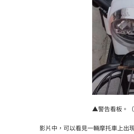
8國球員齊聚高雄 Formosa 7s掀足球
理想混蛋號召粉絲跨海追星吃美食！
18:
▲警告看板。（圖
影片中，可以看見一輛摩托車上出現