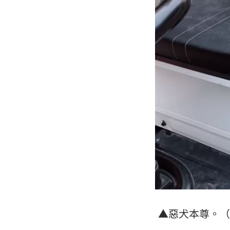
▲
惡犬本尊。（圖