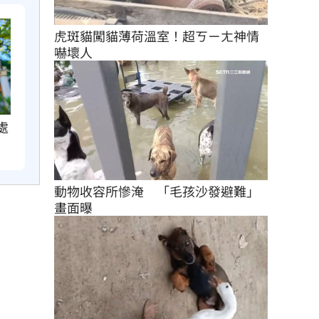
虎斑貓闖貓薄荷溫室！超ㄎㄧㄤ神情
嚇壞人
處
動物收容所慘淹　「毛孩沙發避難」
畫面曝