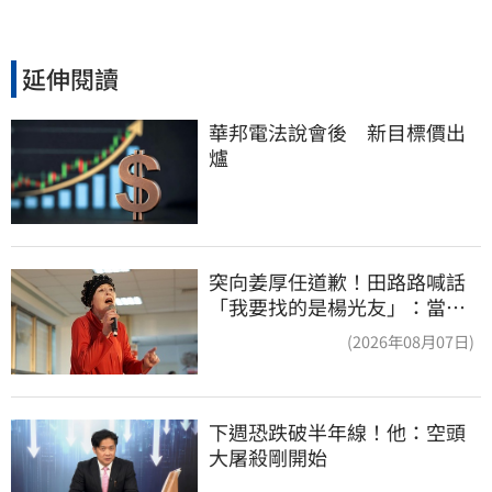
延伸閱讀
華邦電法說會後　新目標價出
爐
突向姜厚任道歉！田路路喊話
「我要找的是楊光友」：當時
太衝動
(2026年08月07日)
下週恐跌破半年線！他：空頭
大屠殺剛開始