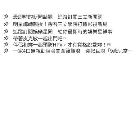
最即時的新聞話題 追蹤訂閱三立新聞網
明星講師親授！醒吾三立學院打造影視新星
追蹤訂閱娛樂星聞 給你最即時的娛樂星鮮事
帶著皮克敏一起出門吧
PR
伴侶和妳一起預防HPV，才有資格說愛妳！
PR
一家4口無視勸阻強闖圍籬觀浪 突掀巨浪「9歲兒當場
遭捲入海」