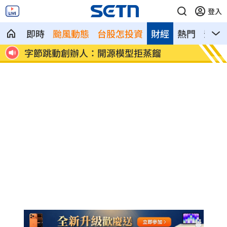
登入
即時
颱風動態
台股怎投資
財經
熱門
影音
運動前拉筋＝不受傷？錯了！這事才防傷
遭詐1
害