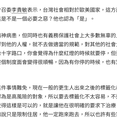
台
16:26
會召委
李貴敏
表示，台灣社會相對於歐美國家，這方
這是不是一個必要之惡？他也認為「是」。
:25
警了
16:23
精神病患，但同時也有義務保護社會上大多數無辜的
除
16:21
響到他的人權，就不去做適當的規範，對其他的社會
像十字路口，你會覺得為什麼紅燈的時候就要停，但
整個制度面會變得很順暢，因為有你停的時候，也有
這件事情難免，現在一般的更生人出來之後的標籤化
可能
12:00
認為是高風險的對象，所以要去標籤化不太容易，不
」
18:00
覺得這樣是可以的，就是讓他在很明確的要求下治療
如說只是限制住居，他一定跑來跑去，所以也許有些
意
13:00