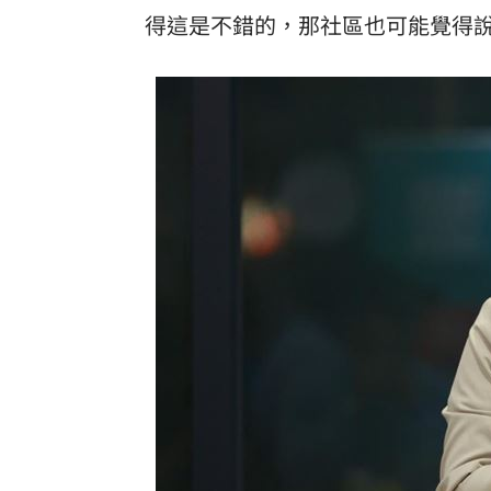
得這是不錯的，那社區也可能覺得
酷澎「爸氣父親節」國際官方品牌齊聚
罕病博士彭士齊 輪椅上的生命覺醒！
11