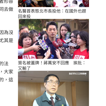
者形容
同去做
名醫首表態北市長投他：在國外也趕
回來投
因為沒
尤其是
簽名被蓋牌！蔣萬安不回應　挨批：
的法
又輸了
，大家
的，這