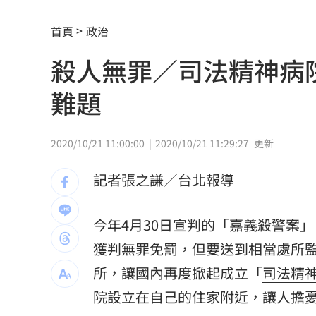
爸氣吃雞！走進超商開吃巨厚雞排 8塊桶
首頁
政治
不只OpenAI！Meta旗下模型也駭入其
殺人無罪／司法精神病
退出政壇求職…焦糖哥哥3輪面試沒錄取
難題
剛分手李鍾碩 IU用前男友歌曲掀熱議
何志偉喊莫忘世上苦人多 韓國瑜脫口
2020/10/21 11:00:00
2020/10/21 11:29:27
更新
紙鈔走入歷史？印度推塑膠鈔票防偽防
記者張之謙／台北報導
《同伊》女星要嫁了 曝9月嫁企業家男
今年4月30日宣判的「嘉義殺警案
台大醫研究瘦瘦針：13種癌症風險下降4
獲判無罪免罰，但要送到相當處所
徐乃麟玩安全之吻「戳洞狂親」！對方
所，讓國內再度掀起成立「
司法精
院設立在自己的住家附近，讓人擔
對熟睡女室友襲胸摸臀 噁男辯兩人是