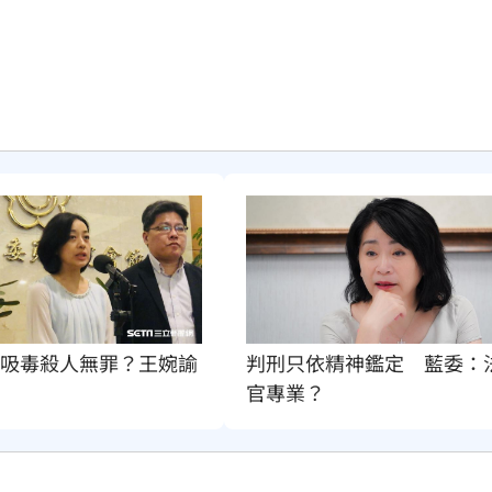
9吸毒殺人無罪？王婉諭
判刑只依精神鑑定　藍委：
官專業？