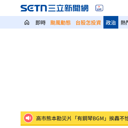
即時
颱風動態
台股怎投資
政治
熱
狂帶504包貴州刺梨汁！搭台馬之星秒G
白海豚持續西行 暴風圈不排除接觸基
AIRism不涼不是錯覺！店員看1數字揭
鬼門開遇日全食！命理師：別恐慌記住8
新／注意！這家汽車零件股 1830召開
高市熊本勘災片「有鋼琴BGM」挨轟不