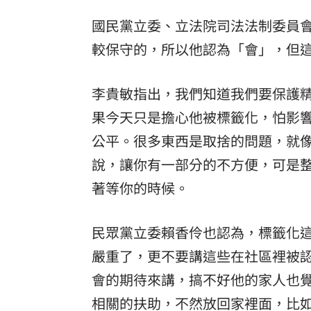
氣候衝擊6都「這城市」最慘 高溫日冠全
國民黨立委、立法院司法法制委員
泰公務員美妝爆紅！1張照吸萬人朝聖
較保守的，所以他認為「會」，但
16
3好友冒同1症狀接連大腸癌逝！專家示
李貴敏指出，我們知道我們要保護
員工怕丟臉拒讓母出席婚禮 老闆怒開
果今天只是擔心他被標籤化，怕影
公平。很多東西是取捨的問題，就
台灣彩券開獎直播中
20:31
說，讓你有一部分的不方便，可是
LIVE三立+24小時直播
15:27
著等你的時候。
三立iNEWS新聞台線上直播
18:00
民眾黨立委賴香伶也認為，標籤化
市場到酒場料理！可果美蕃茄醬創無限
嚴重了，更不要講這些在社區裡被
父親節送會拉筋的按摩椅 爸爸「筋歡喜
會的期待來講，搞不好他的家人也
相關的扶助，不然放回家裡面，比
油品食安事件引關注 挑選保健食品要注