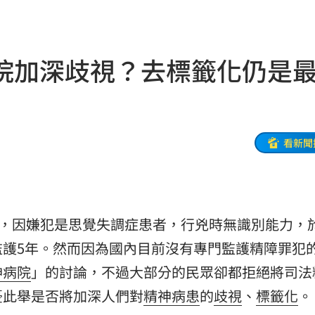
雞
16:34
他公司
16:33
院加深歧視？去標籤化仍是
16:33
16:30
這句
16:30
看新聞
水
16:29
友
16:28
」，因嫌犯是思覺失調症患者，行兇時無識別能力，
1%
16:27
監護5年。然而因為國內目前沒有專門監護精障罪犯
求饒
16:26
神病院
」的討論，不過大部分的民眾卻都拒絕將司法
憂此舉是否將加深人們對
精神病患
的
歧視
、
標籤化
。
同居
16:26