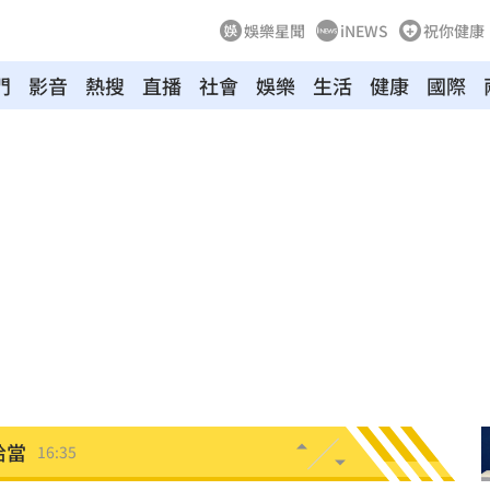
娛樂星聞
iNEWS
祝你健康
門
影音
熱搜
直播
社會
娛樂
生活
健康
國際
G了
16:43
隆
16:42
真相
16:41
字
16:38
重訊
16:37
恰當
16:35