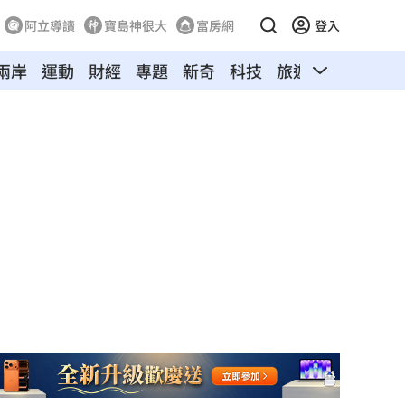
阿立導讀
寶島神很大
富房網
登入
兩岸
運動
財經
專題
新奇
科技
旅遊
汽車
寵物