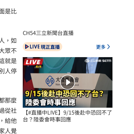
面是比
CH54三立新聞台直播
人，如
現正直播
更多
大眾不
這就是
別人停
都那麼
過從社
【#直播中LIVE】9/15後赴中恐回不了
台？陸委會時事回應
，給他
家人覺