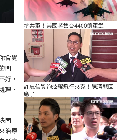
抗共軍！美國將售台4400億軍武
你會覺
的問
不好，
許忠信質詢炫耀飛行夾克！陳清龍回
處理、
應了
決問
來治療