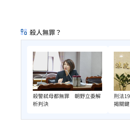
殺人無罪？
殺警弒母都無罪　朝野立委解
刑法1
析判決
揭關鍵