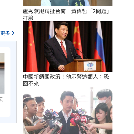
盧秀燕甩鍋扯台南　黃偉哲「2問題」
打臉
更多
中國新鎖國政策！他示警這類人：恐
回不來
法