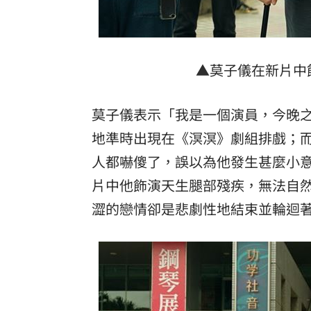
▲莫子儀在新片中
莫子儀表示「我是一個演員，今晚
地準時出現在《溟溟》劇組排戲；
人都嚇傻了，誤以為他發生甚麼小
片中他飾演天生腿部殘疾，無法自
澀的戀情卻是悲劇性地結束並輪迴