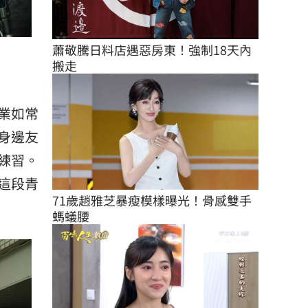
蕭敬騰日料店遇惡房東！強制18天內
搬走
業如常
身邊友
練習。
這段青
71歲趙雅芝暴瘦模樣曝光！骨感雙手
螞蟻腰