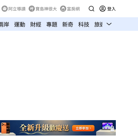
阿立導讀
寶島神很大
富房網
登入
兩岸
運動
財經
專題
新奇
科技
旅遊
汽車
寵物