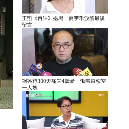
王凱《百味》退場　夏宇禾淚讀最後
留言
鋼鐵爸300天痛失4摯愛　慟喊靈魂空
一大塊