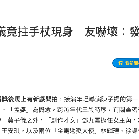
貫砲
12:54
應了
12:53
儀竟拄手杖現身 友嚇壞：
趴地
12:52
看哭
12:48
墜海
12:47
看新聞
新了
12:46
病況
12:46
得獎後馬上有新戲開拍，接演年輕導演陳子揚的第一
別式
12:43
」、「孟婆」為概念，跨越年代三段時序，有關靈魂
誇大
12:43
帝」莫子儀之外，「創作才女」鄧九雲擔任女主角，
、王安琪，以及兩位「金馬遞獎大使」林輝瑝、徐謀
TF
12:42