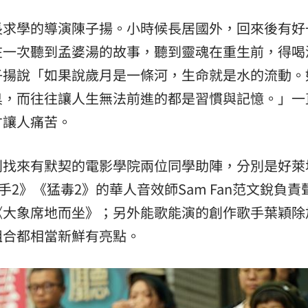
長求學的導演陳子揚。小時候長居國外，回來後有好
在一次聽到孟婆湯的故事，聽到靈魂在重生前，得喝
子揚說「如果說歲月是一條河，生命就是水的流動。
臭，而往往讓人生無法前進的都是習慣與記憶。」一
才讓人痛苦。
別找來有默契的電影學院兩位同學助陣，分別是好萊
及《馴龍高手2》《猛毒2》的華人音效師Sam Fan范文銳負
《大象席地而坐》；另外能歌能演的創作歌手葉穎除
組合都相當新鮮有亮點。