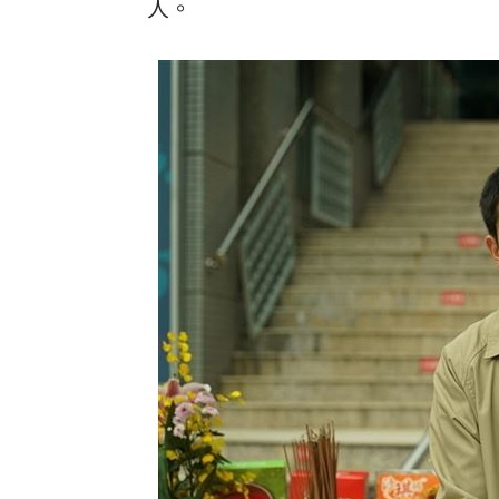
人。
新／墜3.5M高鋼筋…以為沒事「隔夜死
家暴父老了住安養院…還沒討到錢人先
性騷2女學生遭解聘 教授告台大敗訴定
張韶涵赴告別式後又發文！悲慟：無法
台灣彩券開獎直播中
20:31
LIVE三立+24小時直播
15:27
三立iNEWS新聞台線上直播
18:00
市場到酒場料理！可果美蕃茄醬創無限
父親節送會拉筋的按摩椅 爸爸「筋歡喜
油品食安事件引關注 挑選保健食品要注