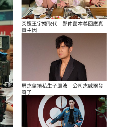
突遭王宇婕取代　鄭仲茵本尊回應真
實主因
周杰倫捲私生子風波　公司杰威爾發
聲了