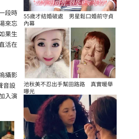
一段時
55歲才結婚破處　男星鬆口婚前守貞
湯來忘
內幕
如果生
直活在
塢攝影
池秋美不忍出手幫田路路　真實暖舉
責聲音設
曝光
加入演