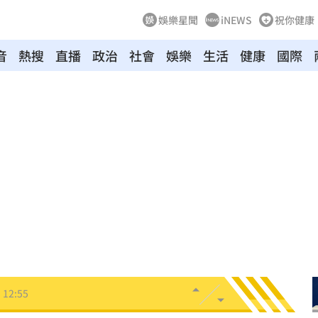
娛樂星聞
iNEWS
祝你健康
音
熱搜
直播
政治
社會
娛樂
生活
健康
國際
歧視
13:09
金
13:08
票員
13:05
3:01
12:55