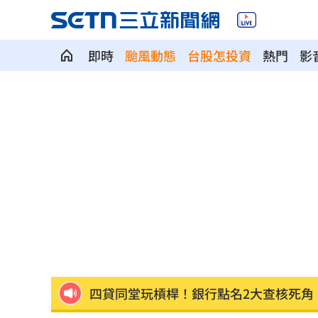
即時
颱風動態
台股怎投資
熱門
影
北市教育局稱廚餘給弱勢！吳思瑤轟：
1鄉鎮發錢了！符資格每人爽領5000元現
沈伯洋招募「巡洋監兵」 目標千名監
公視預算遭刪凍10.2億 卓榮泰說話了
1
想買Kia先看這篇！8月祭超狂優惠
13:00
四貸同堂玩槓桿！銀行點名2大查核死角