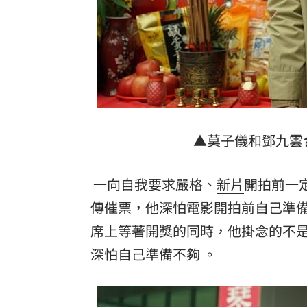
罕病博士彭士齊 輪椅上的生命覺醒！
11
酷澎「爸氣父親節」國際官方品牌齊聚
▲莫子儀和鄧九雲
一向自我要求嚴格、
新片
開拍前一
傳催票，他深怕電影開拍前自己準
席上等著開獎的同時，他掛念的不是
深怕自己準備不夠 。