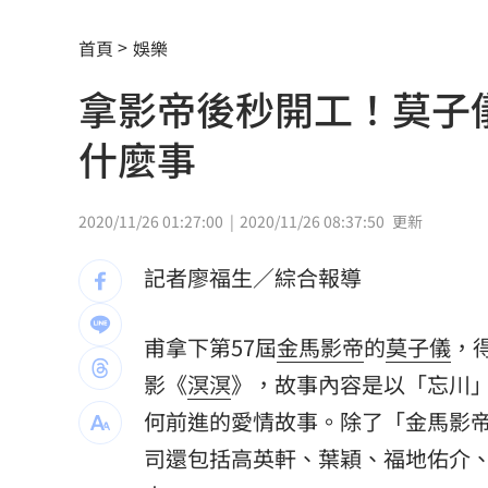
前兄弟打教莎菈炸裂 還是WPBL首支滿
首頁
娛樂
蕭敬騰遇惡房東被寄存證信函！喜鵲回
拿影帝後秒開工！莫子
行車糾紛！台中伯滿頭是血 慘遭暴打
什麼事
ENHYPEN站姐直播亡！最後住處曝光網
獨家／黃崇仁生前曝有靈異體質躲班機
2020/11/26 01:27:00
2020/11/26 08:37:50
更新
蔡阿嘎復工！新企劃開拍 二伯IG也更
記者廖福生／綜合報導
94歲資深女星辭世 演員兒悲洩臨終前
甫拿下第57屆
金馬影帝
的
莫子儀
，
江蕙崩潰爆哭摯友逝世！淚喊怕參加告
影《
溟溟
》，故事內容是以「忘川
用AI改履歷應徵 收面試通知才發現被
何前進的愛情故事。除了「金馬影
司還包括高英軒、葉穎、福地佑介
台股明年有望挑戰5萬 杜金龍建議配置E