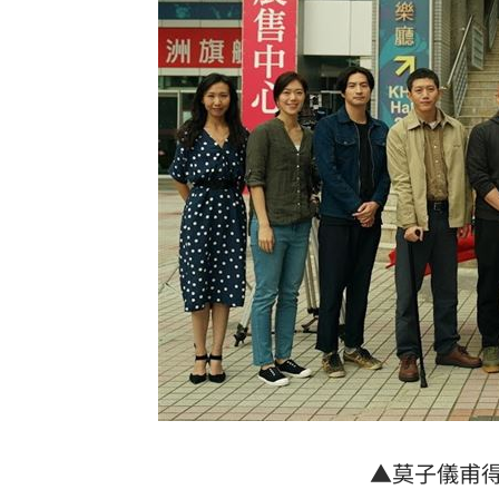
▲莫子儀甫