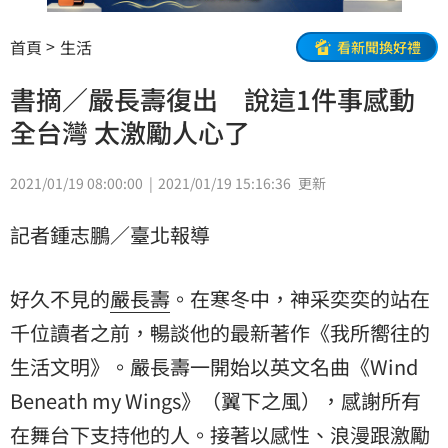
首頁
生活
看新聞換好禮
書摘／嚴長壽復出 說這1件事感動
全台灣 太激勵人心了
2021/01/19 08:00:00
2021/01/19 15:16:36
更新
記者鍾志鵬／臺北報導
好久不見的
嚴長壽
。在寒冬中，神采奕奕的站在
千位讀者之前，暢談他的最新著作《我所嚮往的
生活文明》。嚴長壽一開始以英文名曲《Wind
Beneath my Wings》（翼下之風），感謝所有
在舞台下支持他的人。接著以感性、浪漫跟激勵