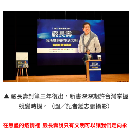
▲ 嚴長壽封筆三年復出，新書深深期許台灣掌握
蛻變時機。（圖／記者鍾志鵬攝影）
在無盡的疫情裡 嚴長壽說只有文明可以讓我們走向永