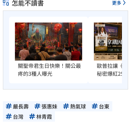
怎能不讀書
更多
關聖帝君生日快樂！關公最
歐普拉讓《拿
疼的3種人曝光
秘密爆紅25年
嚴長壽
張惠妹
熱氣球
台東
台灣
林青霞