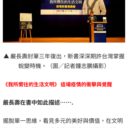
▲ 嚴長壽封筆三年復出，新書深深期許台灣掌握
蛻變時機。（圖／記者鍾志鵬攝影）
《我所嚮往的生活文明
》 這場疫情的衝擊與覺醒
嚴長壽在書中如此描述…….
擺脫單一思維，看見多元的美好與價值，在文明