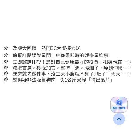
改版大回饋 熱門3C大獎接力送
追蹤訂閱娛樂星聞 給你最即時的娛樂星鮮事
立即諮詢HPV！是對自己健康最好的投資，把握現在不
PR
嫌晚！
減肥首選，檸檬加它，堅持一週，腰細了，瘦到你懷疑
PR
人生
起床就先做件事，沒三天小腹就不見了! 肚子一天天變
PR
小！
越男疑非法販售狗肉 9.1公斤犬屍「掃出晶片」