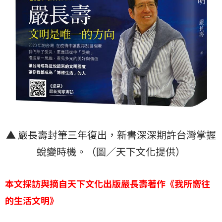
▲ 嚴長壽封筆三年復出，新書深深期許台灣掌握
蛻變時機。（圖／天下文化提供）
本文採訪與摘自天下文化出版嚴長壽著作《
我所嚮往
的生活文明
》