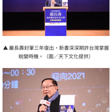
▲ 嚴長壽封筆三年復出，新書深深期許台灣掌握
蛻變時機。（圖／天下文化提供）