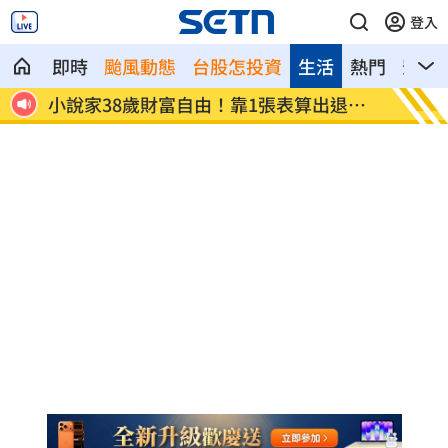
登入
即時
颱風動態
台股怎投資
生活
熱門
影音
為多紅
小說家38歲財富自由！靠1張表算出退休
全聯、
金
付」！