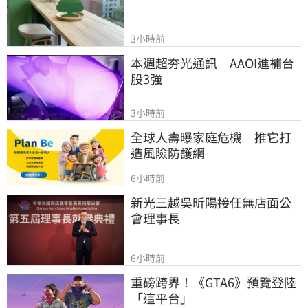
3小時前
本週超夯光通訊　AAOI進補台
股3強
3小時前
全球人壽曝家庭危機　推它打
造風險防護網
6小時前
新光三越吳昕陽接任無店面公
會理事長
6小時前
重磅跨界！《GTA6》預覽登陸
「這平台」