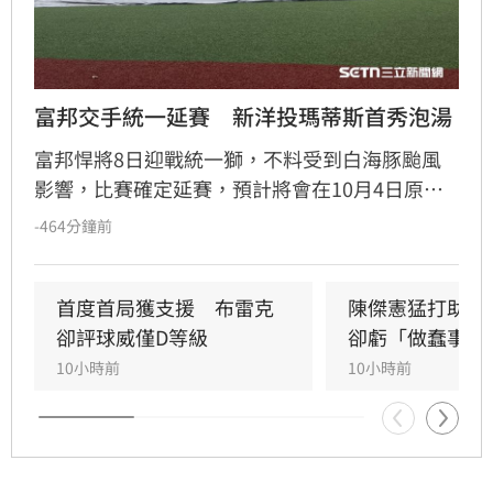
富邦交手統一延賽　新洋投瑪蒂斯首秀泡湯
富邦悍將8日迎戰統一獅，不料受到白海豚颱風
影響，比賽確定延賽，預計將會在10月4日原場
地原時間進行。
-464分鐘前
首度首局獲支援　布雷克
陳傑憲猛打助2
卻評球威僅D等級
卻虧「做蠢事」
10小時前
10小時前