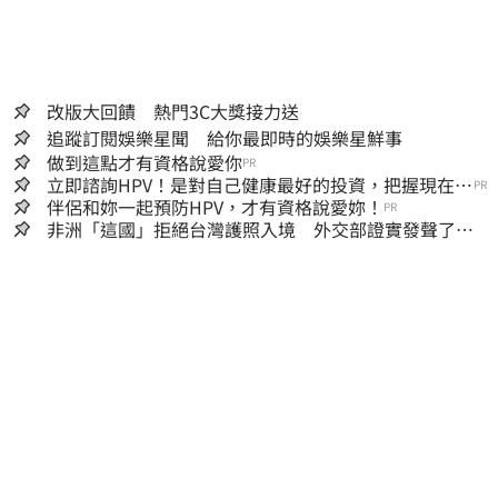
改版大回饋 熱門3C大獎接力送
追蹤訂閱娛樂星聞 給你最即時的娛樂星鮮事
做到這點才有資格說愛你
PR
立即諮詢HPV！是對自己健康最好的投資，把握現在不
PR
嫌晚！
伴侶和妳一起預防HPV，才有資格說愛妳！
PR
非洲「這國」拒絕台灣護照入境 外交部證實發聲了：
持續交涉聯繫