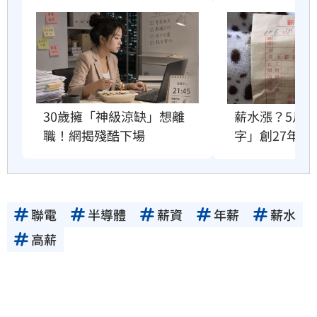
30歲擁「神級涼缺」想離
薪水漲？5月
職！網揭殘酷下場
字」創27年次
聯電
半導體
薪資
年薪
薪水
高薪