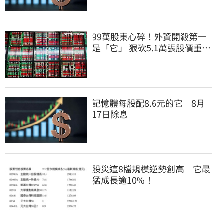
99萬股東心碎！外資開殺第一
是「它」 狠砍5.1萬張股價重挫
近5%
記憶體每股配8.6元的它 8月
17日除息
股災這8檔規模逆勢創高 它最
猛成長逾10%！