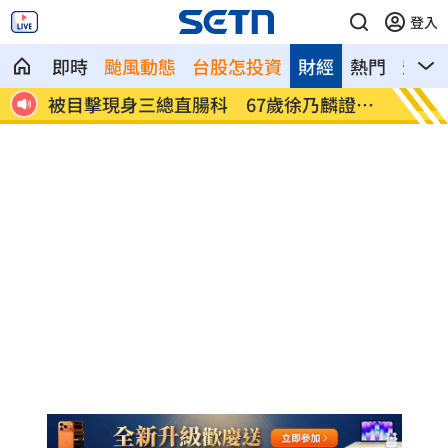
登入
即時
颱風動態
台股怎投資
財經
熱門
影音
國紀
被目擊現身三總直腸科 67歲徐乃麟證實
南澳住
了