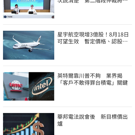
請撤銷
星宇航空現增3億股！8月18日
可望生效 暫定價格、認股規
畫一次看
英特爾靠川普不夠 業界揭
「客戶不敢得罪台積電」關鍵
華邦電法說會後 新目標價出
爐