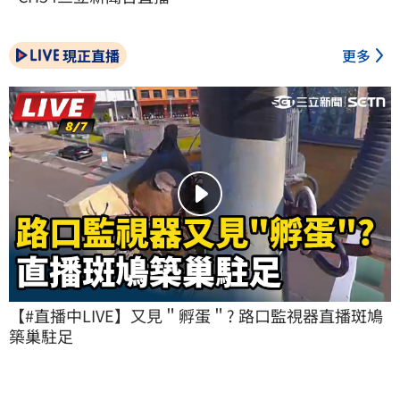
現正直播
更多
【#直播中LIVE】又見＂孵蛋＂? 路口監視器直播斑鳩
築巢駐足