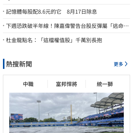
記憶體每股配8.6元的它 8月17日除息
下週恐跌破半年線！陳嘉偉警告台股反彈屬「逃命
波」：空頭大屠殺剛開始
杜金龍點名：「這檔權值股」千萬別長抱
熱搜新聞
更多
中職
富邦悍將
統一獅