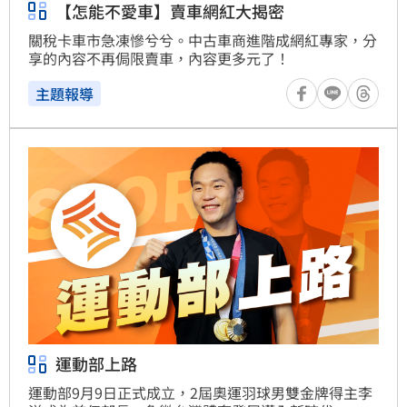
【怎能不愛車】賣車網紅大揭密
關稅卡車市急凍慘兮兮。中古車商進階成網紅專家，分
享的內容不再侷限賣車，內容更多元了！
主題報導
運動部上路
運動部9月9日正式成立，2屆奧運羽球男雙金牌得主李