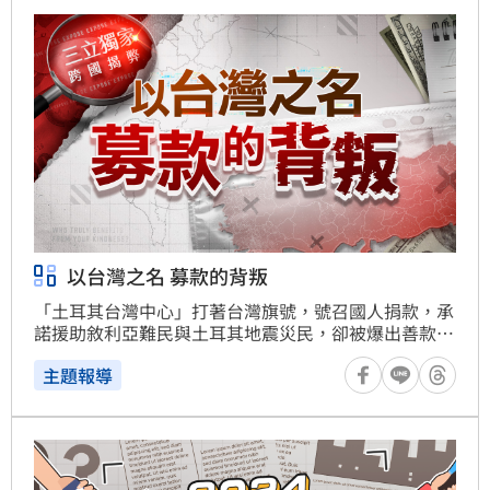
以台灣之名 募款的背叛
「土耳其台灣中心」打著台灣旗號，號召國人捐款，承
諾援助敘利亞難民與土耳其地震災民，卻被爆出善款流
向成謎、資金進入私人帳戶，主事者甚至遭控性騷擾與
主題報導
霸凌。三立新聞掌握關鍵文件與吹哨者音檔，跨國直擊
台灣中心，深度調查勸募制度漏洞，揭露「寄生慈善」
的內幕！