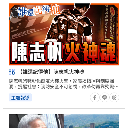
【誰還記得他】陳志帆火神魂
陳志帆殉職彰化喬友大樓火警，家屬揭指揮與制度漏
洞，提醒社會：消防安全不可忽視，改革勿再靠殉職換
取。
主題報導