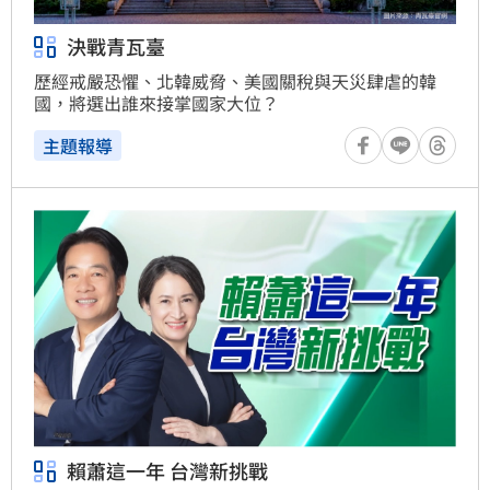
決戰青瓦臺
歷經戒嚴恐懼、北韓威脅、美國關稅與天災肆虐的韓
國，將選出誰來接掌國家大位？
主題報導
賴蕭這一年 台灣新挑戰