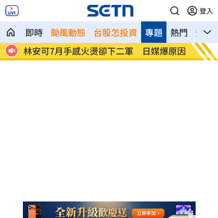
登入
即時
颱風動態
台股怎投資
專題
熱門
影音
爆原因
ATEEZ藍毯突跳震胸舞！崔傘跳完秒害羞
蔡壁如
易