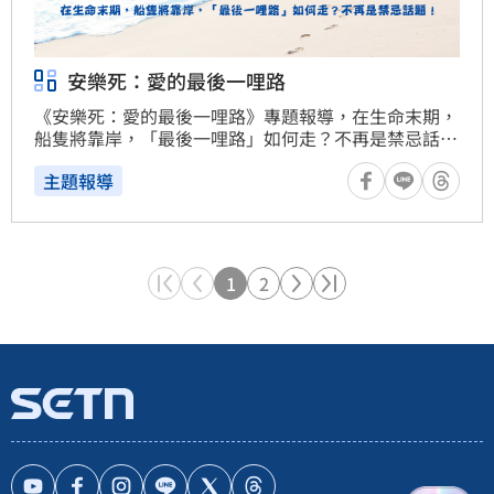
安樂死：愛的最後一哩路
《安樂死：愛的最後一哩路》專題報導，在生命末期，
船隻將靠岸，「最後一哩路」如何走？不再是禁忌話
題！不僅跟著醫護人員進到第一線，探詢安寧緩和醫療
主題報導
具體樣貌，也正視近年來安樂死合法化的呼聲，試圖理
解有需求的民眾，他們內心的吶喊。同時，藉由不同觀
點的互相辯證，以多元面向引領社會大眾，對於「最後
一哩路」進行思辨，希望促進社會對話、凝聚共識，對
國家與社會產生影響力。
1
2