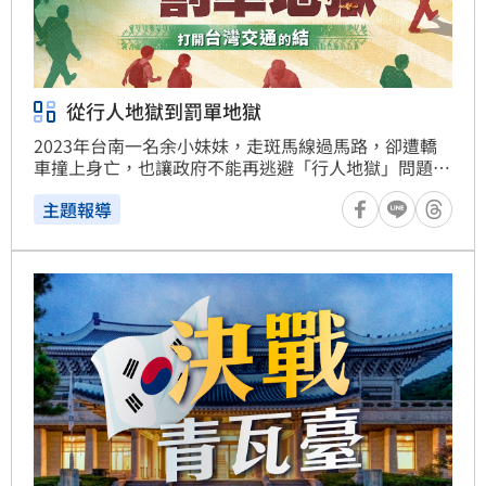
從行人地獄到罰單地獄
2023年台南一名余小妹妹，走斑馬線過馬路，卻遭轎
車撞上身亡，也讓政府不能再逃避「行人地獄」問題，
行政院火速通過「行人優先交通安全行動綱領」。如今
主題報導
兩年過去了，我們針對余小妹妹以生命換來的交通改
革，進行全台大體檢，同時追查，我們所處的罰單地獄
帶來了高額罰鍰，卻為何依舊無法讓我們擺脫「行人地
獄」標籤。