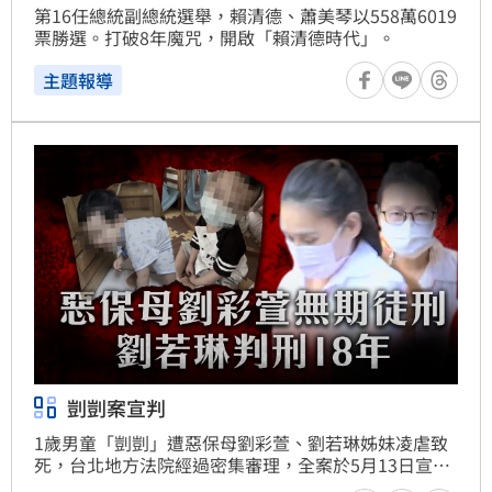
第16任總統副總統選舉，賴清德、蕭美琴以558萬6019
票勝選。打破8年魔咒，開啟「賴清德時代」。
主題報導
剴剴案宣判
1歲男童「剴剴」遭惡保母劉彩萱、劉若琳姊妹凌虐致
死，台北地方法院經過密集審理，全案於5月13日宣
判。