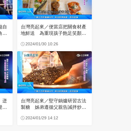
拋自
台灣亮起來／便當店把關食材產
角化
地鮮送 為重現孩子飽足笑顏初
衷
2024/01/30 10:26
」迸
台灣亮起來／堅守鍋爐研習古法
覺味
製糖 姊弟遵循父親告誡拌炒糖
色
2024/01/29 14:12