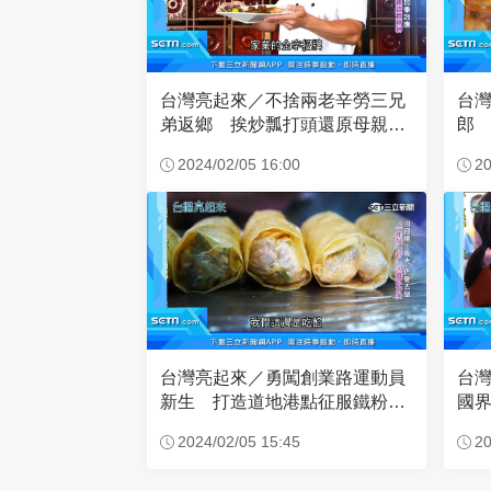
台灣亮起來／不捨兩老辛勞三兄
台
弟返鄉 挨炒瓢打頭還原母親拿
郎
手菜
2024/02/05 16:00
20
台灣亮起來／勇闖創業路運動員
台
新生 打造道地港點征服鐵粉舌
國
尖
2024/02/05 15:45
20