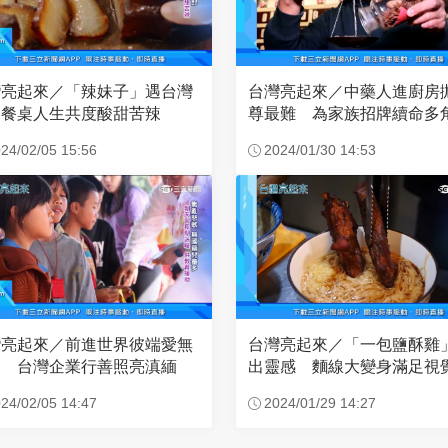
灣亮起來／「辣妹子」遇台灣
台灣亮起來／中藥人進廚房
 餐桌人生共度酸甜苦辣
尊最難 為家族招牌續命多
經營
24/02/05 15:56
2024/01/30 14:53
灣亮起來／前進世界彼端愛無
台灣亮起來／「一包鹽酥雞
界 台灣企業行善照亮滇緬
出靈感 麵線大變身滿足視
蕾
24/02/05 14:47
2024/01/29 14:27