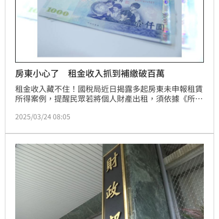
房東小心了 租金收入抓到補繳破百萬
租金收入藏不住！國稅局近日揭露多起房東未申報租賃
所得案例，提醒民眾若將個人財產出租，須依據《所得
稅法》第14條規定，將租金收入列入綜合所得總額，依
2025/03/24 08:05
法申報繳稅，否則將面臨補稅與罰鍰雙重處分。