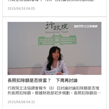
行政院發言人Kolas Yotaka會後轉述，確定增列長照扣
2019/04/16 04:05
除額12萬元，並且要「排富」，稅率定為20％，換算
約個人月薪10萬元以上者會被排富，估計將有29萬人
受惠、稅損約20億元，若經立法院三讀通過，明年5月
報今年度所得稅時可適用。
長照扣除額是否排富？ 下周再討論
行政院立法協調會報今（8）日討論討論扣除額是否增
列長照扣除額。根據財政部初步規劃，長照扣除額目前
暫訂為新台幣12萬元。根據行政院發言人Kolas Yotaka
2019/04/08 04:32
會後轉述，會中討論時有立委針對是不納入「排富條
款」有意見，加上有立委認為扣除認定標準還需要更細