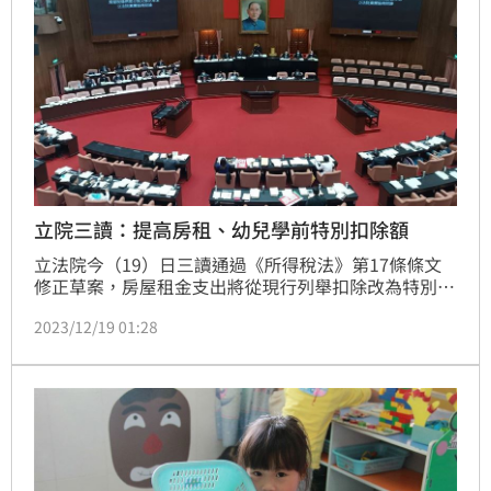
立院三讀：提高房租、幼兒學前特別扣除額
立法院今（19）日三讀通過《所得稅法》第17條條文
修正草案，房屋租金支出將從現行列舉扣除改為特別扣
除額，扣除額額度由新台幣12萬元提高為18萬元。另
2023/12/19 01:28
外，擴大幼兒學前特別扣除適用年齡，由5歲以下修正
至6歲以下，扣除額額度由每名子女12萬元提高為第一
名子女每年15萬元，第二名以上子女每年22萬5000
元，並刪除排富條款。明年元月起適用，納稅人後年5
月申報綜所稅時即可享受相關優惠。