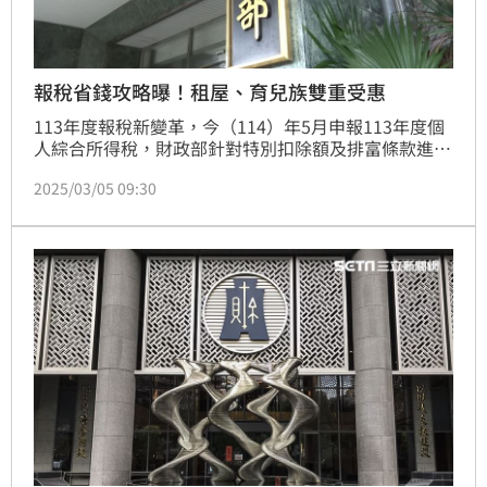
報稅省錢攻略曝！租屋、育兒族雙重受惠
113年度報稅新變革，今（114）年5月申報113年度個
人綜合所得稅，財政部針對特別扣除額及排富條款進行
重大修正。新制上路後，幼兒學前特別扣除額調高，且
2025/03/05 09:30
租屋族首次可享房租扣除，但符合特定條件者仍無法適
用。