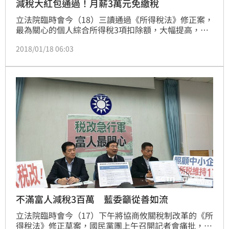
減稅大紅包通過！月薪3萬元免繳稅
立法院臨時會今（18）三讀通過《所得稅法》修正案，
最為關心的個人綜合所得稅3項扣除額，大幅提高，包
括標準扣除額提高至12萬元、薪資及身心障礙特別扣除
2018/01/18 06:03
額提高至20萬元；同步還通過國民黨團修正動議，幼兒
學前扣除額由現行2.5萬元，提高至12萬元。經統計，
年所得低於40.8萬元可望免繳稅，最快2019年5月報稅
前一年度時將可適用。
不滿富人減稅3百萬 藍委籲從善如流
立法院臨時會今（17）下午將協商攸關稅制改革的《所
得稅法》修正草案，國民黨團上午召開記者會痛批，行