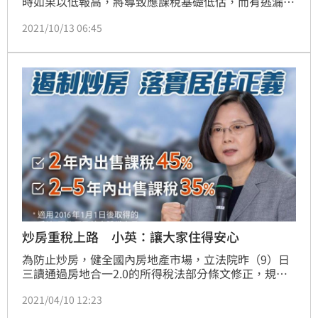
時如果以低報高，將導致應課稅基礎低估，而有逃漏稅
之嫌，若被國稅局查獲恐面臨高額罰鍰，故於申報賣屋
2021/10/13 06:45
成本時應謹慎為之。案例說明購屋有折扣，賣房時成本
卻漏算小威熱衷購屋買地投資，名下有幾筆房地產，且
多為向建商購買的新成屋。小威3年前向某建商購買訂
價1,000萬元的房屋一戶，因有私人關係介紹，該建商
決定以裝潢費名義，按每戶100萬元折讓價金給小威，
炒房重稅上路 小英：讓大家住得安心
為防止炒房，健全國內房地產市場，立法院昨（9）日
三讀通過房地合一2.0的所得稅法部分條文修正，規定
2016年後取得房地、預售屋及特定股權交易，持有2年
2021/04/10 12:23
內出售課45%稅率，超過2年、未滿5年內出售課
35%，新制將自今年7月1日施行。對此，總統蔡英文