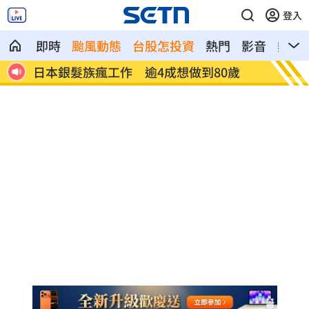
登入
即時
颱風動態
台股怎投資
熱門
影音
熱搜
歲
解散統促黨？他曝翁曉玲一招：恐白忙一
疫苗真
場
聲