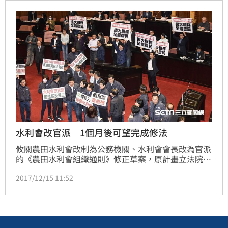
黨籍召委費鴻泰指出，他預計2周後委員會再排審1至2
次會議，應可在年底前完成初審、臨時會二、三讀，不
懂民進黨在急什麼？不惜破壞民主精神，也要與股市大
戶交心嗎？
水利會改官派 1個月後可望完成修法
攸關農田水利會改制為公務機關、水利會會長改為官派
的《農田水利會組織通則》修正草案，原計畫立法院今
（15）上午將表決是否交付委員會審查，民進黨團卻提
2017/12/15 11:52
案要求逕付二讀，經表決後通過，該草案不用再經過委
員會初審，未來將由立法院長蘇嘉全召集朝野協商，一
個月協商期結束後即可表決二、三讀。國民黨立委在議
場內高舉標語抗議，痛批民進黨是「強盜政府、搶奪農
民財產」。