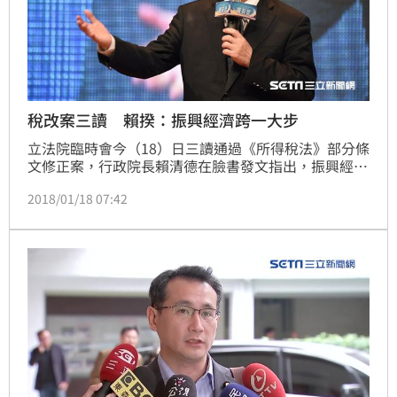
稅改案三讀 賴揆：振興經濟跨一大步
立法院臨時會今（18）日三讀通過《所得稅法》部分條
文修正案，行政院長賴清德在臉書發文指出，振興經濟
是政府目前首要的施政方向，希望促進投資，刺激經濟
2018/01/18 07:42
發展，讓產業轉型升級，並提高國人整體薪資水準，達
到起薪3萬的目標；其中，優化賦稅制度，也是非常重
要的關鍵。他並感謝立法院長蘇嘉全、副院長蔡其昌，
以及朝野立委們的辛勞與努力，讓此次稅改方案順利在
立法院三讀通過。