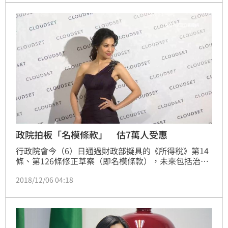
緻，因此今天未達成共識，留待下週繼續討論，順利的
話可望送到下周行政院會。
政院拍板「名模條款」 估7萬人受惠
行政院會今（6）日通過財政部擬具的《所得稅》第14
條、第126條修正草案（即名模條款），未來包括治裝
費、職業上工具支出及進修訓練費等三項，每項減除上
2018/12/06 04:18
限為薪資所得的3％，財政部預估約7萬人受惠。行政院
力拚立法院本會期通過，明年生效實施，後年報稅時適
用。