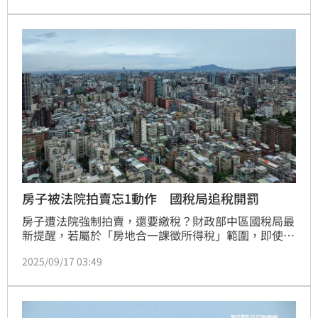
房子被法院拍賣忘1動作 國稅局追稅開罰
房子遭法院強制拍賣，還要繳稅？財政部中區國稅局最
新提醒，若屬於「房地合一課徵所得稅」範圍，即使拍
賣所得全數被法院分配清償債務、屋主本人沒有拿到半
2025/09/17 03:49
毛錢，也必須在30日內主動申報。近期就有一名民眾因
未依規定申報，被國稅局查獲後補徵稅額高達152萬
元，還被加罰，讓人看得心驚。