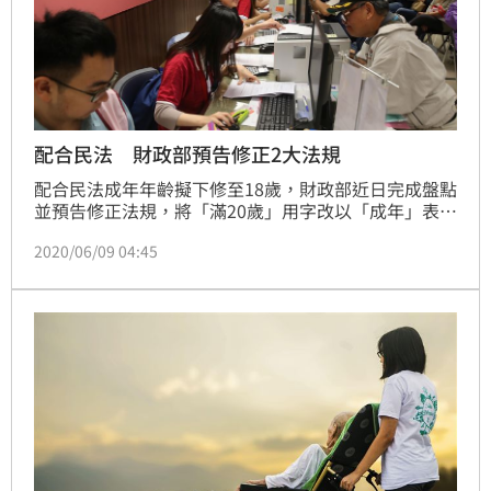
配合民法 財政部預告修正2大法規
配合民法成年年齡擬下修至18歲，財政部近日完成盤點
並預告修正法規，將「滿20歲」用字改以「成年」表
達，未來若真下修，將會牽動限縮遺產稅直系血親卑親
2020/06/09 04:45
屬扣除額及綜所稅扶養未成年子女適用條件。