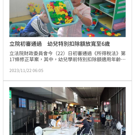
立院初審通過 幼兒特別扣除額放寬至6歲
立法院財政委員會今（22）日初審通過《所得稅法》第
17條修正草案，其中，幼兒學前特別扣除額適用年齡從
5歲放寬到6歲有共識，但扣除金額是否提高、是否生愈
2023/11/22 06:05
多扣愈多尚待協商。至於有立委建議，應刪除排富規
定，對此，財政部認為，若取消排富規定恐有擴大貧富
差距疑慮，呼籲應審慎評估。