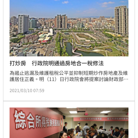
年
打炒房 行政院明通過房地合一稅修法
為遏止逃漏及維護租稅公平並抑制短期炒作房地產及維
護居住正義。明（11）日行政院會將提案討論財政部擬
具「所得稅法」部分條文修正草案。其中與「房地合一
2021/03/10 07:59
稅」修正有關之部分，將延長個人短期交易房屋、土地
適用45％及35％稅率之持有期間並明定當次交易按公
告土地現值計算之土地漲價總數額，始得自房屋、土地
交易所得減除。