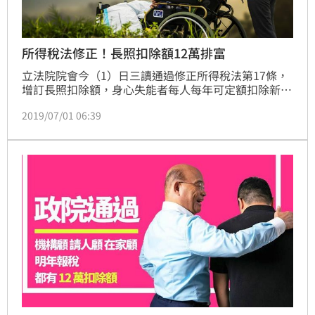
所得稅法修正！長照扣除額12萬排富
立法院院會今（1）日三讀通過修正所得稅法第17條，
增訂長照扣除額，身心失能者每人每年可定額扣除新台
幣12萬元，並訂排富條款為稅率20%以上，明年報稅
2019/07/01 06:39
時即可適用，預估29萬人受惠。