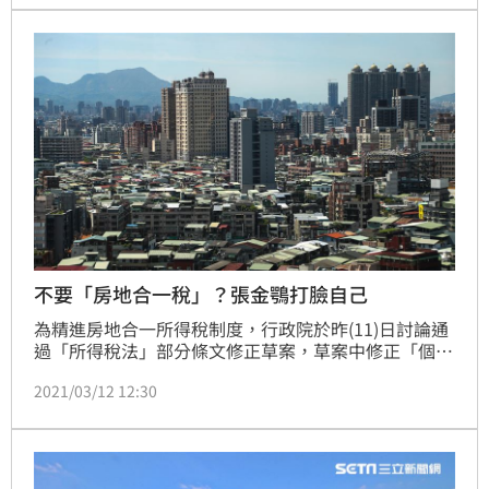
今日表示，房地合一2.0通過，遏制炒房，落實居住正
義！
不要「房地合一稅」？張金鶚打臉自己
為精進房地合一所得稅制度，行政院於昨(11)日討論通
過「所得稅法」部分條文修正草案，草案中修正「個人
短期交易房地適用高稅率之持有期間」，亦即在台灣含
2021/03/12 12:30
離島全境內居住之個人若持有房地期間在2年以內者，
稅率為45%；若持有房地期間超過2年，未逾5年者，
稅率為35%；法人總機構在我國境內之營利事業，持有
房地期間在2年以內者，稅率為45%；持有房地期間超
過2年，未逾5年者，稅率為35%；持有房地期間超過5