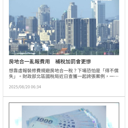
房地合一亂報費用 補稅加罰會更慘
想靠虛報裝修費規避房地合一稅？下場恐怕是「得不償
失」。財政部北區國稅局近日查獲一起誇張案例，一名
納稅人出售持有未滿兩年的房地，卻憑藉關係人公司開
2025/08/20 06:34
立的「不實發票」虛報修繕費用，企圖大幅降低應納稅
額，結果遭國稅局拆穿，不僅補稅67.5萬元，更被加罰
一倍，合計吞下135萬元的稅單，血本無歸。