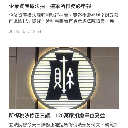
企業資產遭法拍 這筆所得務必申報
企業資產遭法院強制執行拍賣，竟然還要補稅？財政部
南區國稅局提醒，營利事業若有資產遭法院拍賣，無論
是否獲配拍賣價款，均屬出售資產行為，應依法計入所
2025/03/02 12:53
得總額，否則恐遭補稅並面臨罰款。
所得稅法修正三讀 120萬家扣繳單位受益
立法院會今天三讀修正通過所得稅法部分條文，規範扣