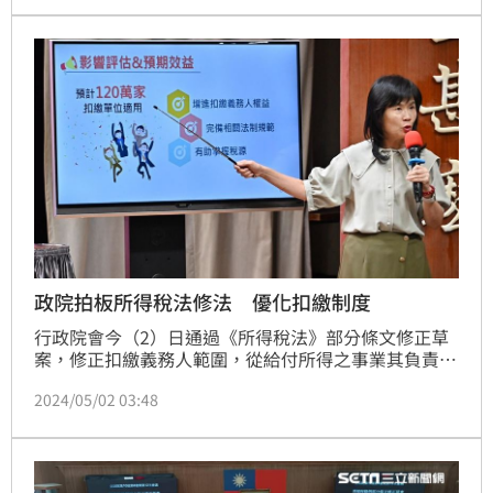
信用卡刷卡，全額繳清271萬多的稅款，才免於被遭強
制執行。
政院拍板所得稅法修法 優化扣繳制度
行政院會今（2）日通過《所得稅法》部分條文修正草
案，修正扣繳義務人範圍，從給付所得之事業其負責
人、機關團體其責應扣繳單位主管等自然人，改為事
2024/05/02 03:48
業、機關、團體等本身。財政部說明，本次修法優化所
得稅扣繳制度，維護120萬餘家扣繳單位之權益。