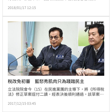
政院版本是「富人稅改」，若不加以修正、調整，貧富
2018/01/17 12:15
差距將更為擴大。新任黨團首席副書記長曾銘宗提出
「3問」，扣除額有無加碼空間？股利所得分離課稅是
否採分級累進制？以及中小企業營所稅是否維持17%？
「希望執政黨從善如流，不要鐵板一塊。」
稅改免初審 藍怒秀肌肉只為踐踏民主
立法院院會今（15）在民進黨團的主導下，將《所得稅
法》修正草案逕付二讀，經表決後順利通過，該草案不
用再經過委員會審查，可望在臨時會中處理。不過，國
2017/12/15 03:45
民黨立院黨團隨即召開記者會指責總統蔡英文鴨霸，同
時譴責立法院長蘇嘉全未能捍衛立法精神。財委會國民