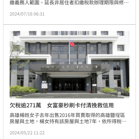
繳義務人範圍、延長非居住者扣繳稅款辦理期限與修正
違章罰則，增進扣繳義務人的權益保護，優化扣繳制
2024/07/16 06:31
度。
欠稅逾271萬 女富豪秒刷卡付清挽救信用
高雄楊姓女子去年出售2016年買賣取得的高雄鹽埕區
房屋與土地，楊女持有該房屋與土地7年，依所得稅法
及房地合一稅計算，應繳納271萬餘元稅額；但她收到
2024/05/22 11:22
稅單逾期未繳，擔心影響個人信用，直到日前才出面用