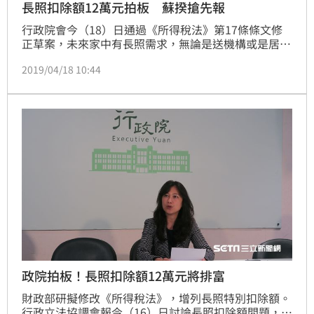
長照扣除額12萬元拍板 蘇揆搶先報
行政院會今（18）日通過《所得稅法》第17條條文修
正草案，未來家中有長照需求，無論是送機構或是居家
照顧，都可適用每人每年定額12萬元的長照扣除額，並
2019/04/18 10:44
設定有排富條款，綜合所得稅適用稅率在20%以上者等
人並不適用。據估計，約有29萬人受惠，稅損則為20
億元。
政院拍板！長照扣除額12萬元將排富
財政部研擬修改《所得稅法》，增列長照特別扣除額。
行政立法協調會報今（16）日討論長照扣除額問題，據