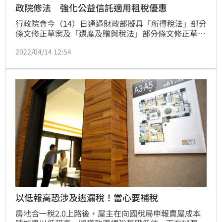
政院修法 強化公益信託適用租稅優惠
行政院會今（14）日通過財政部擬具「所得稅法」部分
條文修正草案及「遺產及贈與稅法」部分條文修正草
案，強化公益信託適用租稅優惠之要件，建立公益信託
2022/04/14 12:54
申報制度及對未符合「信託法」規定之公益信託建立課
稅機制。
以低報高恐涉及逃漏稅！當心要補稅
房地合一稅2.0上路後，屋主在向國稅局申報賣屋成本