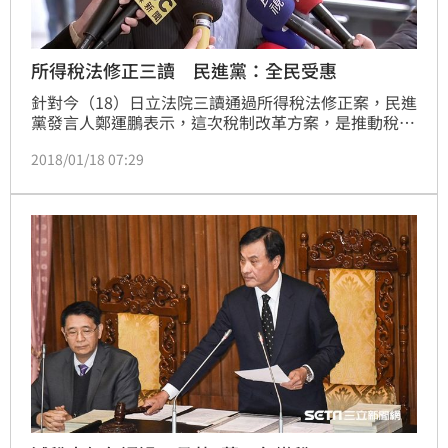
所得稅法修正三讀 民進黨：全民受惠
針對今（18）日立法院三讀通過所得稅法修正案，民進
黨發言人鄭運鵬表示，這次稅制改革方案，是推動稅制
優化的過程，透過合理重分配稅收來源，並訂定個人股
2018/01/18 07:29
利所得課稅新制及廢除兩稅合一部分設算扣抵制，減輕
薪資所得者、中低所得者、中小型及新創企業負擔，進
而提升投資台灣意願，創造經濟利益，充分發揮了「有
濟無劫、合理分配、全民受惠」的效果。