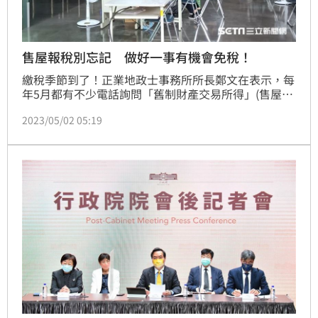
售屋報稅別忘記 做好一事有機會免稅！
繳稅季節到了！正業地政士事務所所長鄭文在表示，每
年5月都有不少電話詢問「舊制財產交易所得」(售屋)
該如何報稅，其實最重要有2件事，1、「所有權移轉登
2023/05/02 05:19
記日」才是報稅基準日，2、列舉成本有機會免稅。
（陳韋帆）