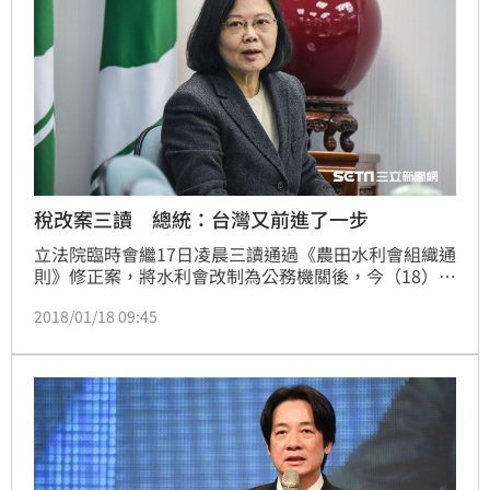
稅改案三讀 總統：台灣又前進了一步
立法院臨時會繼17日凌晨三讀通過《農田水利會組織通
則》修正案，將水利會改制為公務機關後，今（18）三
讀通過《所得稅法》修正案，蔡英文總統在臉書發文表
2018/01/18 09:45
示，一個改革結束，另一個改革接著開始，這就是民進
黨的執政。感謝前行政院長林全、賴清德以及行政團
隊，也感謝國會各黨團的辛勞，台灣今天又往前進了一
步。