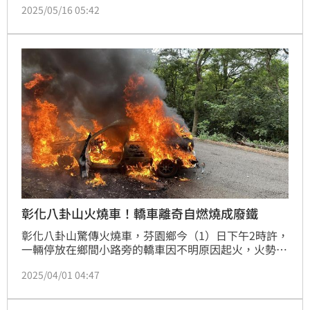
2025/05/16 05:42
子彼此認識，但目前並不清楚作案動機，全案仍在調查
中。
彰化八卦山火燒車！轎車離奇自燃燒成廢鐵
彰化八卦山驚傳火燒車，芬園鄉今（1）日下午2時許，
一輛停放在鄉間小路旁的轎車因不明原因起火，火勢迅
速延燒，整輛車燒成火球，警消人員獲報後趕抵現場灌
2025/04/01 04:47
救，但直到火勢被澆熄都未見車主蹤影，加上火燒車地
點相當偏僻，對此警方認為案情恐不單純，將依據車牌
進一步追查。