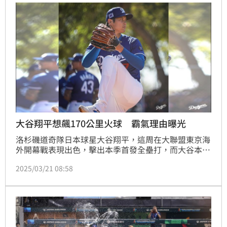
大谷翔平想飆170公里火球 霸氣理由曝光
洛杉磯道奇隊日本球星大谷翔平，這周在大聯盟東京海
外開幕戰表現出色，擊出本季首發全壘打，而大谷本季
還要重回投手丘，重拾投打「二刀流」。對此，大谷翔
2025/03/21 08:58
平接受日媒訪問時，透露有飆出170公里火球的目標。