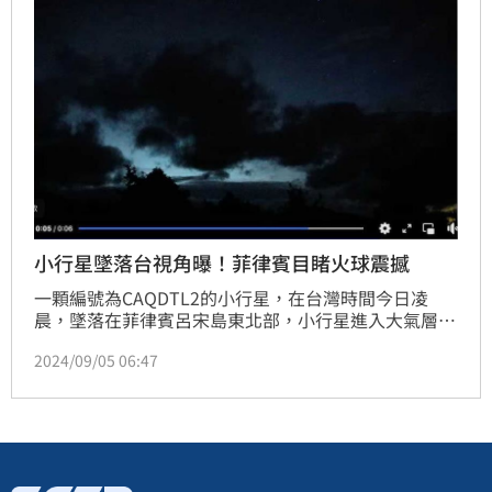
小行星墜落台視角曝！菲律賓目睹火球震撼
一顆編號為CAQDTL2的小行星，在台灣時間今日凌
晨，墜落在菲律賓呂宋島東北部，小行星進入大氣層
時，預計會產生的亮度會超過-8等，台灣南邊也可看到
2024/09/05 06:47
火流星。國立中央大學天文研究所「鹿林天文台」拍下
發光瞬間引起熱議，而網路上瘋傳菲律賓民眾拍攝的視
角畫面更震撼！