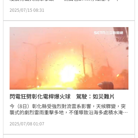
原因熄火，隨後引擎蓋竄出濃煙，車底出現火光，隨後
2025/07/15 08:31
整車燒成火球；所幸，車上的母女緊急逃生，無人受困
傷亡，詳細事故原因，仍待調查。
閃電狂劈彰化電桿爆火球 駕駛：如災難片
今（8日）彰化縣受強烈對流雲系影響，天候驟變，突
襲式的劇烈雷雨重擊多地，不僅導致沿海多處積水淹
水，更有民眾在二林鎮通往北斗的路段驚見罕見景象：
2025/07/08 01:07
閃電連番直劈電線桿，瞬間引爆火球，畫面驚悚，場面
如電影災難場景般震撼。