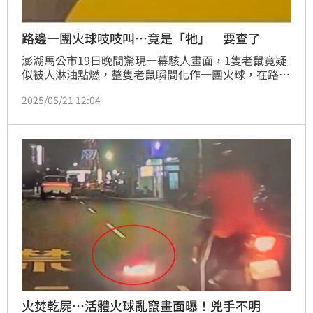
路邊一團火球吱吱叫…竟是「牠」 要查了
澎湖馬公市19日晚間驚現一幕駭人畫面，1隻老鼠竟疑
似被人淋油點燃，整隻老鼠瞬間化作一團火球，在路邊
慘烈掙扎移動，最終活活被燒死，這段火燒老鼠的過
2025/05/21 12:04
程，恰巧被一輛行車紀錄器拍下，影片經由民眾上傳至
網路後迅速引發熱議。
火焚乾屍…活體火球亂竄畫面曝！兇手不明