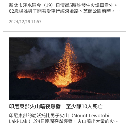
新北市淡水區今（19）日清晨5時許發生火燒車意外。
62歲楊姓男子開著愛車行經淡金路、芝蘭公園前時，疑
似因疲勞駕駛而不慎自撞分隔島，強大的撞擊力導致整
2024/12/19 11:57
台車當場翻覆，並開始起火燃燒。所幸楊男即時脫困，
整起意外並無造成人員傷亡，而詳細釀禍原因仍待進一
步後續釐清。
印尼東部火山暗夜爆發 至少釀10人死亡
印尼東部的勒沃托比男子火山（Mount Lewotobi 
Laki-Laki）於4日晚間突然爆發，火山噴出大量的火球
和火山灰襲擊周圍村莊，當地建築被厚厚的火山灰掩