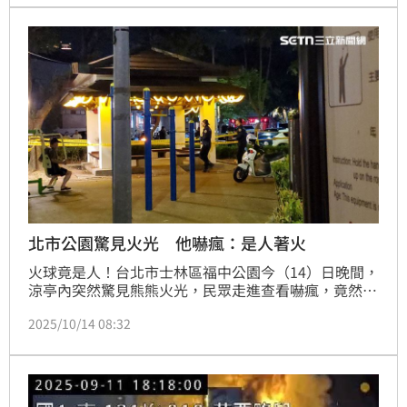
勢讓消防人員耗費近三小時才完全撲滅。
北市公園驚見火光 他嚇瘋：是人著火
火球竟是人！台北市士林區福中公園今（14）日晚間，
涼亭內突然驚見熊熊火光，民眾走進查看嚇瘋，竟然是
一名男子遭到烈焰包圍，趕緊報警；警消趕抵後，立即
2025/10/14 08:32
將火勢撲滅，將其送醫救治，詳細事發原因仍有待進一
步釐清。