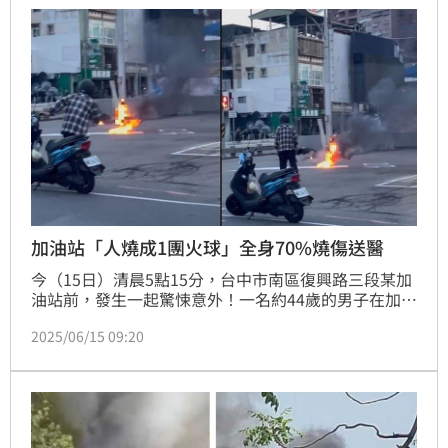
加油站「人燒成1團火球」全身70%燒傷送醫
今（15日）清晨5點15分，台中市南區復興路三段某加
油站前，發生一起驚悚意外！一名約44歲的男子在加油
站旁燒成一團火球，現場瞬間濃煙四起，當時砰的一聲
2025/06/15 09:20
巨響嚇壞不少剛好行經路口的民眾，所幸當時加油站員
工趕快拿出滅火器滅火，男子送醫後全身燒傷面積高達
70%，尚未脫離危險期！