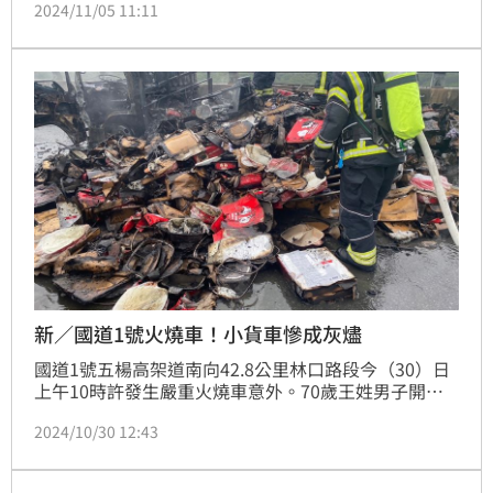
2024/11/05 11:11
蓋，部分木製房屋甚至起火，地面佈滿熔岩飛濺造成的
坑洞。目前已知整起事件至少造成10人死亡，有關當局
隨即將警戒級別提升至最高，並要求火山口7公里（4.3
英里）內的區域的居民和遊客盡速撤離。
新／國道1號火燒車！小貨車慘成灰燼
國道1號五楊高架道南向42.8公里林口路段今（30）日
上午10時許發生嚴重火燒車意外。70歲王姓男子開著
小貨車運載資源回收時，發現後方開始起火燃燒便迅速
2024/10/30 12:43
往路肩停靠，隨後整台車便瞬間燒成火球。警消獲報後
連忙派車前來馳援，所幸整起意外無人傷亡，而詳細釀
禍原因仍待釐清。