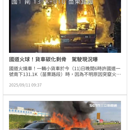
國道火球！貨車碳化剩骨 駕駛現況曝
國道火燒車！一輛小貨車於今（11)日晚間6時許國道一
號南下131.1K（苗栗路段）時，因為不明原因突竄火
舌，整輛車彷彿成了一團火球；苗栗縣消防局獲報後，
2025/09/11 09:37
立即派遣人車前往滅火，火勢隨著夜色降臨撲滅，詳細
起火原因及人員傷亡情形，仍有待國道警察進一步調查
釐清。