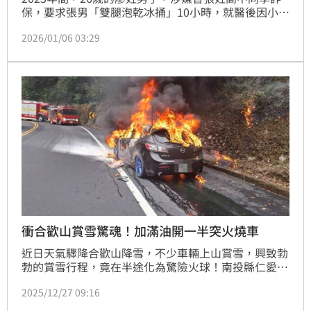
保，要求張男「雙腿泡乾冰捅」10小時，就醫後因小腿
凍傷壞死截肢，再用診斷證明申請理賠共4126萬元，
2026/01/06 03:29
後因保險公司察覺有異，報警處理，案件才因此曝光，
廖男也被判刑6年，現已入監服刑。近期，檢警又從廖
男手機中發現，其過去曾跟吳姓大學同學共謀，以自焚
方式詐保，再由吳母去申請600多萬元理賠，台北地檢
署偵結，依法起訴廖男、吳男、吳母。
衝合歡山賞雪驚魂！加滿油開一半突火燒車
近日天氣驟降合歡山降雪，不少車輛上山賞雪，興致勃
勃的賞雪行程，竟在半途化為驚險火球！南投縣仁愛鄉
台14線75.2公里處，昨（26）日下午發生一起嚴重的
2025/12/27 09:16
火燒車意外。一輛載有4人的自小客車在前往合歡山途
中突然起火燃燒，由於該車剛在埔里鎮加滿油，猛烈火