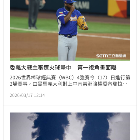
委義大戰主審遭火球擊中 第一視角畫面曝
2026世界棒球經典賽（WBC）4強賽今（17）日進行第
2場賽事，由黑馬義大利對上中南美洲強權委內瑞拉，
比賽前半段義大利都維持領先，直到7局上，委內瑞拉
2026/03/17 12:14
在2出局後連敲4安，一口氣攻下3分逆轉，接著8、9局
展現壓制力，讓義大利打線無功而返，最終以4：2拿下
勝利，首次闖入WBC冠軍戰，將和美國爭奪本屆冠
軍。不過，比賽過程中出現驚險畫面，委內瑞拉右投阿
維拉（Luinder Avila）投出158公里的火球，不慎擊中
主審利哈克（Jeremie Rehak）的面罩，讓比賽一度中
斷，畫面曝光後也引發熱議。