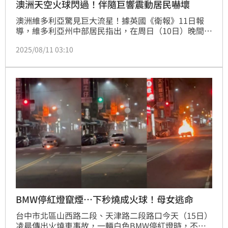
澳洲天空火球閃過！伴隨巨響震動居民嚇壞
澳洲維多利亞驚見巨大流星！據英國《衛報》11日報
導，維多利亞州中部居民指出，在周日（10日）晚間看
到一顆巨大的流星劃過天際，目擊者將流星形容成一顆
2025/08/11 03:10
超巨大的火球，甚至還發出巨大聲響。事發後，數十部
流星影片也在網路社群上瘋傳。
BMW停紅燈竄煙…下秒燒成火球！母女逃命
台中市北區山西路二段、天津路二段路口今天（15日）
凌晨傳出火燒車事故，一輛白色BMW停紅燈時，不明