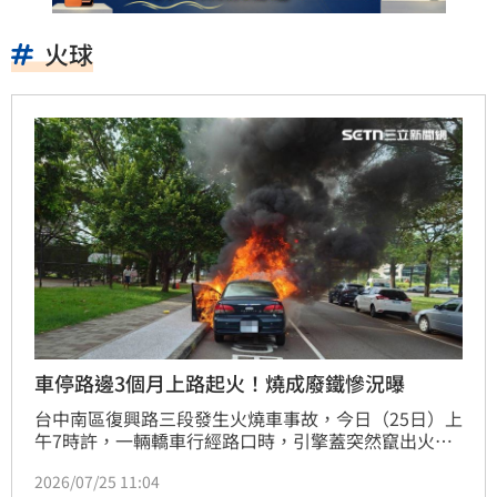
火球
車停路邊3個月上路起火！燒成廢鐵慘況曝
台中南區復興路三段發生火燒車事故，今日（25日）上
午7時許，一輛轎車行經路口時，引擎蓋突然竄出火
光，眼看火勢迅速延燒，車主趕緊跳車逃生，消防隊獲
2026/07/25 11:04
報到場時，整輛車已燒成火球，幸好未造成人員傷亡，