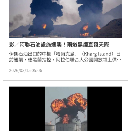
影／阿聯石油設施遇襲！兩道黑煙直竄天際
伊朗石油出口的中樞「哈爾克島」（Kharg Island）日
前遇襲，德黑蘭指控，阿拉伯聯合大公國開放領土供美
軍發動攻擊。阿聯東岸富查伊哈（Fujairah）的石油設
2026/03/15 05:06
施於14日遭到無人機殘骸擊中，發生大火，兩道黑色濃
煙直竄天際，十分嚇人。隔天，駐紮阿聯迪哈夫拉
（al-Dhafra）空軍基地的美軍，也遭到10枚飛彈和未
被揭露數量的無人機轟炸。