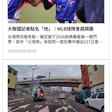
大聯盟記者點名「他」：MLB球隊會感興趣
台灣隊克服考驗，確定搶下2026經典賽最後一張門
票，其中「火球男」徐若熙一度在賽中飆出157公里火
球，優異表現引起美國職棒大聯盟MLB官網記者克萊爾
2025/02/26 03:18
注意，克萊爾更直言「不得不說，美國職棒大聯盟球隊
可能會對他產生興趣」。