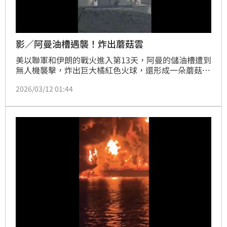
影／阿曼油槽遇襲！炸出蘑菇雲
美以聯軍和伊朗的戰火進入第13天，阿曼的儲油槽遭到
無人機襲擊，炸出巨大橘紅色火球，還形成一朵蘑菇
雲，畫面震撼。隨著伊朗鎖定打擊波斯灣的石油設施與
2026/03/12 01:44
油輪，國際油價再度飆破每桶100美元大關。