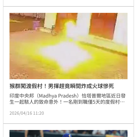
是不幸中大幸。
猴群闖渡假村！男揮趕竟瞬間炸成火球慘死
印度中央邦（Madhya Pradesh）恰塔普爾地區近日發
生一起駭人的致命意外！一名剛到職僅5天的度假村員
工，在持鐵桿驅趕猴子時，不慎誤觸上方的低垂高壓電
2026/04/16 11:20
線，強大電流導致其瞬間「炸成火球」倒地身亡。事發
過程被監視器全程錄下，畫面相當驚悚。