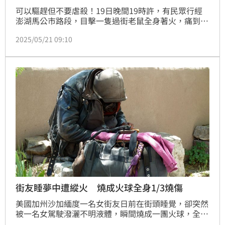
可以驅趕但不要虐殺！19日晚間19時許，有民眾行經
澎湖馬公市路段，目擊一隻過街老鼠全身著火，痛到在
馬路上亂竄如同火球，騎士嚇得急剎車躲避，老鼠最終
2025/05/21 09:10
被活活燒死；有民眾說老鼠是從一旁餐廳竄出，有2人
涉嫌淋油點火，詳細情形還有待釐清。
街友睡夢中遭縱火 燒成火球全身1/3燒傷
美國加州沙加緬度一名女街友日前在街頭睡覺，卻突然
被一名女駕駛潑灑不明液體，瞬間燒成一團火球，全身
1/3嚴重燒傷，在醫院插管超過2週。警方透露，2名女