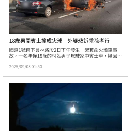
18歲男開賓士撞成火球 外婆悲訴乖孫孝行
國道1號南下員林路段2日下午發生一起奪命火燒車事
故，一名年僅18歲的柯姓男子駕駛家中賓士車，疑因車
速過快追撞前方貨櫃車，猛烈撞擊瞬間引發大火，車輛
2025/09/03 01:50
全毀成火球，不幸葬身火海。他的阿嬤表示，孫子平常
很孝順，當天開車要到彰化找女友沒想到此去竟永別，
讓家人悲慟欲絕。