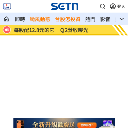
登入
即時
颱風動態
台股怎投資
熱門
影音
熱搜
連續2場安打！ 林安可掃二壘打貢獻1打
歐洲避
點