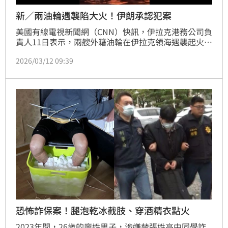
新／兩油輪遇襲陷大火！伊朗承認犯案
美國有線電視新聞網（CNN）快訊，伊拉克港務公司負
責人11日表示，兩艘外籍油輪在伊拉克領海遇襲起火，
38名船員獲救，但仍有1人不幸罹難。
2026/03/12 09:39
恐怖詐保案！腿泡乾冰截肢、穿酒精衣點火
2023年間，26歲的廖姓男子，涉嫌替張姓高中同學詐