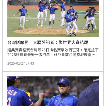
台灣隊奪勝 大聯盟記者：像世界大賽結尾
經典賽資格賽台灣隊25日排名賽擊敗西班牙，確定搶下
2026經典賽最後一張門票，雖然此前台灣隊經歷兩場
敗戰，不過在最後的附加賽全隊將士用命，奪下關鍵一
2025/02/27 07:43
勝。美國職棒大聯盟官方記者莫洛希（Jon Morosi）
賽後談到這場比賽，直言「台灣隊的慶祝就像是世界大
賽的結尾」。