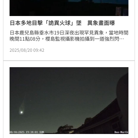
日本多地目擊「詭異火球」墜 異象畫面曝
日本鹿兒島縣垂水市19日深夜出現罕見異象，當地時間
晚間11點08分，櫻島監視攝影機拍攝到一道強烈閃光
劃破夜空，整個畫面瞬間如同白晝般明亮，甚至出現
2025/08/20 09:42
「全白」畫面，影像無法辨識。這道異常光束並非僅在
鹿兒島地區出現，九州多地如宮崎、熊本，以及更北方
的大阪等地也有民眾目擊到同樣現象，社群平台上隨即
湧現大量目擊影片與討論，紛紛猜測是否為隕石墜落或
火球（bolide）事件。