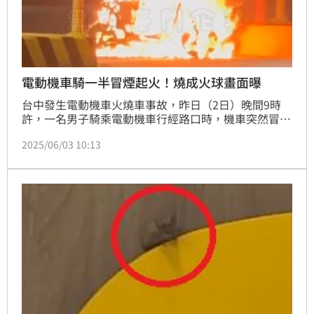
電動機車騎一半冒煙起火！燒成火球畫面曝
台中發生電動機車火燒車事故，昨日（2日）晚間9時
許，一名男子騎乘電動機車行經路口時，機車突然冒
煙，男子趕緊跳車逃生，隨後機車就起火燃燒，火勢相
2025/06/03 10:13
當猛烈，機車瞬間被燒成火球，幸好警消及時到場撲滅
火勢，並未造成人員傷亡，詳細起火原因仍有待調查釐
清。