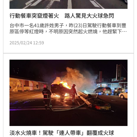
行動餐車突竄煙著火 路人驚見大火球急閃
台中市一名41歲許姓男子，昨(23)日駕駛行動餐車到豐
原區停等紅燈時，不明原因突然起火燃燒，他趕緊下車
打開車廂一看，車內已燒成一團火球，幸好有熱心民眾
2025/02/24 12:59
幫忙拿滅火器撲滅，才避免火勢擴大延燒，消防隊員到
場滅火，駕駛表示餐車工作檯受損，幸好未影響車輛駕
駛。警方提醒應定期檢查車況，行車途中如發現異常應
盡速停車檢查，避免發生危險。
淡水火燒車！駕駛「連人帶車」翻覆成火球