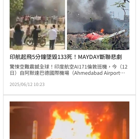
印航起飛5分鐘墜毀133死！MAYDAY斷聯悲劇
驚悚空難震撼全球！印度航空AI171倫敦班機，今（12
日）自阿默達巴德國際機場（Ahmedabad Airport）
起飛，竟於5分鐘內墜毀，現場目擊畫面曝光，當下客
2025/06/12 10:23
機顯然無法爬升、低空掙扎後爆成巨大火球，已知至少
133死、40具遺體尋獲，濃煙沖天，成今年最嚴重空難
之一。