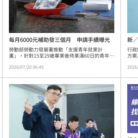
場！
10:30
熱潮
10:00
每月6000元補助發三個月 申請手續曝光
新／
15
勞動部勞動力發展署推動「支援青年就業計
行政
畫」，針對15至29歲畢業後待業滿60日的青年，
方案
提供最高4萬8000元的經濟支持與客製化輔導。
20
2026/07/20 06:45
2026
計畫內容包含職涯諮詢、履歷健檢及模擬面試等
客濫
一對一服務，協助青年縮短求職摸索期。符合資
新增
格者參加計畫可領取每月6000元尋職津貼，最高
資源
1萬8000元；成功就業並穩定工作滿180日，再
家庭
享最高3萬元獎勵金。目前已有超過1.2萬名青年
年輕
受惠，政府將持續透過投資青年就業方案，整合
記者
資源強化就業支持體系。建議符合條件的青年即
嚴謹
刻前往「台灣就業通」網站報名，善用政府資源
福有
提升求職競爭力，為職涯發展打下穩健基礎。
目標