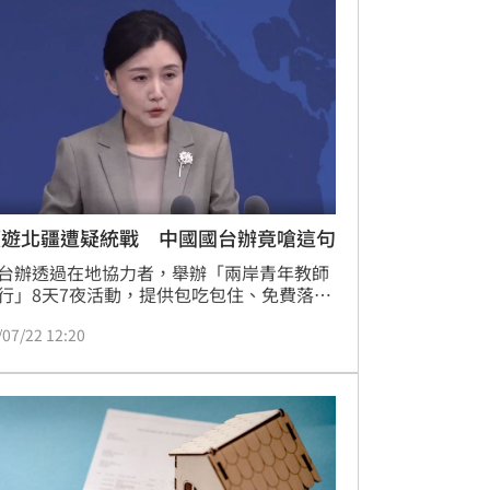
價遊北疆遭疑統戰 中國國台辦竟嗆這句
台辦透過在地協力者，舉辦「兩岸青年教師
行」8天7夜活動，提供包吃包住、免費落地
，僅需自付機票、繳4千元報名費就可參
/07/22 12:20
遭質疑是統戰，對此，教育部多次發函提醒
不得違反相關規定，會嚴格把關，持續督導
注意中國落地接待問題。對此，中國國台辦
22）日則批評，民進黨此舉目的都是為了操
反中抗中」、製造「綠色恐怖」，還反問，
黨當局為何這麼懼怕台灣同胞來中國交流？