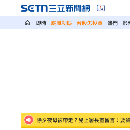
即時
颱風動態
台股怎投資
熱門
影
爆性招待裁判醜聞！韓國足協道歉了
13:
颱風暴風圈逼近！7地區風雨達停班課標
捲不倫、私生飯騷擾風波！黃晸珉憔悴
芒果自由！台南14萬學童午餐「整顆愛
本週超夯光通訊 AAOI進補台股3強
13:
除夕夜母被帶走？兒上署長室留言：要