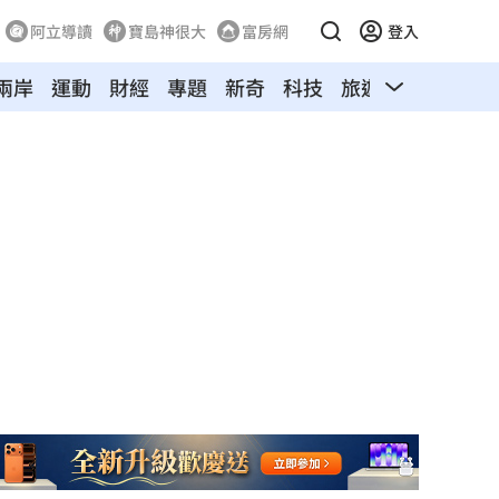
阿立導讀
寶島神很大
富房網
登入
兩岸
運動
財經
專題
新奇
科技
旅遊
汽車
寵物