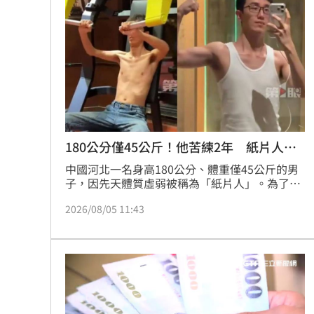
人也在父親節前夕，一起向爸爸們及代父職者，
白海豚逼近越晚越有感！估雨彈從北轟
獻上最真摯的祝福。
酒客吃完螺殼丟隔壁桌 引發熱炒店大
玩很大爆衝突 張立東怒飆女星：把我
別被休旅外型騙了！Audi新Q3根本是鋼
台灣彩券開獎直播中
180公分僅45公斤！他苦練2年 紙片人逆
20:31
襲
中國河北一名身高180公分、體重僅45公斤的男
LIVE三立+24小時直播
15:27
子，因先天體質虛弱被稱為「紙片人」。為了改
善身體狀況，他展開長達2年的健身之路，透過
三立iNEWS新聞台線上直播
2026/08/05 11:43
18:00
規律的力量訓練與嚴格的飲食管理，克服增肌瓶
頸，最終成功增重15公斤，練就出結實體態。這
段勵志經歷在網路上引發熱議，不僅展現他從瘦
AI時代！威力馬導入智慧營運系統提升
弱轉變為陽光健壯青年的過程，更證明了只要具
備高度自律與持之以恆的毅力，即使先天條件受
台彩父親節推新刮刮樂千萬頭獎超「爸
限，也能透過後天努力徹底翻轉自我，不僅身體
素質顯著提升，心理狀態也變得更加開朗自信，
商場戰國來臨 台中「頂奢大道」逐漸
成為許多網友眼中的勵志典範。