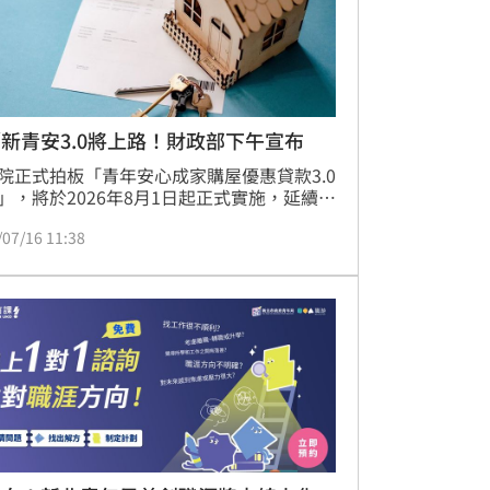
新青安3.0將上路！財政部下午宣布
院正式拍板「青年安心成家購屋優惠貸款3.0
」，將於2026年8月1日起正式實施，延續至
29年7月底。為精準落實居住正義並防堵投資
/07/16 11:38
用資源，新青安3.0祭出多項強效措施，包括
年齡限制、排富條款及房屋總價上限，確保
優先供給首購族。此外，方案特別針對婚育
釋出利多，加碼提供更高貸款額度，以減輕
家庭購屋負擔。財政部國庫署已於今日召開
會說明細節，強調本次政策調整旨在透過更
的審核機制，讓政府購屋支持政策能真正造
剛性需求的自住族群，落實健全房市的長期
。