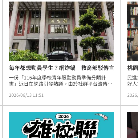
參與
事陷阱。他強調交流應建立在對等尊嚴基礎上，
資源
呼籲國人切勿因一時誘惑淪為統戰樣板，並務必
現職
留意赴中人身安全。
桃
每年都想動員學生？網炸鍋 教育部駁傳言
民進
一份「116年度學校青年服勤動員準備分類計
好人
畫」近日在網路引發熱議。由於社群平台流傳相
與青
關計畫截圖，部分網友質疑政府有意將學生納入
2026
2026/06/13 11:51
景，
戰時動員體系，甚至聲稱未成年學生未來可能被
行討
送上戰場，還有人批評政府「每年都想偷偷動員
學生」。相關說法持續發酵後，教育部13日再度
發布聲明澄清，強調計畫內容與軍事動員無關，
也沒有任何將學生納入軍事作戰、軍事訓練或軍
警勤務的規畫，更不可能規畫讓學生上戰場。