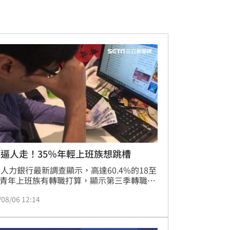
逼人走！35％年輕上班族想跳槽
11人力銀行最新調查顯示，高達60.4%的18至
歲青年上班族有轉職打算，顯示第三季轉職潮
升溫。調查指出，薪水太低仍是離職主因，
/08/06 12:14
作與生活平衡（WLB）已成為關鍵考量，不
因過勞或壓力過大選擇離開。多數求職者傾
騎驢找馬」，並期望轉職後平均加薪逾萬