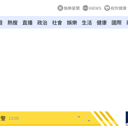
娛樂星聞
iNEWS
祝你健康
音
熱搜
直播
政治
社會
娛樂
生活
健康
國際
16
準
13:16
現身
13:04
文」
13:00
00
殺警
13:00