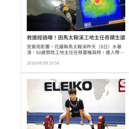
救援經過曝！困馬太鞍溪工地主任奇蹟生還
受豪雨影響，花蓮縣馬太鞍溪昨天（8日）水暴
漲，60歲鄧姓工地主任在移置機具時，連人帶車
被溪水沖走；所幸，當晚有部落青年聽聞他的呼
2026/06/09 10:56
救聲，通報消防，耗費一整晚，才在今天（9
日）清晨順利，接觸到受困的鄧男，他用虛弱的
聲音，說出「救救我吧」；幾經努力，搜救人員
將他拖回岸邊送醫；搜救人員也回顧這段驚險過
程，更驚呼「人能活著，真的是奇蹟」。