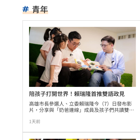
「小飛機」失控撞民宅！肇事玩家疑落
青年
女團成員手劇烈顫抖 韓網：身體恐出
台中男發酒瘋遭管束！尿在警察身上下
父親節來了！蔣萬安、沈伯洋曝與子女
宣布出道十年 大咖樂團成員1惡疾纏身
道奇守護神挨再見2分砲 遭逆轉苦吞7
BMW小跑車自撞翻覆！氣囊爆22歲男困
陪孩子打開世界！賴瑞隆首推雙語政見
高雄市長參選人、立委賴瑞隆今（7）日發布影
朴寶劍替爸扛8億債 昔宣布破產仍不埋
片，分享與「奶爸連線」成員及孩子們共讀雙語
繪本、體驗桌遊，推廣沉浸式雙語教學與遊戲化
青春回來了！「阿妹妹」睽違27年驚喜
1天前
探索理念。參與者包括市議員何權峰、邱俊憲、
黃文志、林智鴻，以及市議員參選人蔡秉璁、張
星宇航空往返沖繩「全取消」加班機也
以理，現場笑聲不斷，充滿童趣與溫馨氛圍。眾