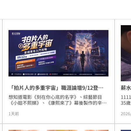
跑了
13:00
問題
12:59
場曝
12:55
互動
12:54
12:52
連敗
12:47
車內
12:46
「拍片人的多重宇宙」職涯論壇9/12登
薪水
場！
想知道電影《刻在你心底的名字》、綜藝節目
11
怨
12:40
《小姐不熙娣》、《康熙來了》幕後製作的辛酸
35
血淚嗎？新北市政府青年局將於9月12日舉辦
持續
合體
12:35
1天前
2026
「拍片人的多重宇宙：影視青年入門攻略」職涯
但工
論壇，邀請瞿友寧、程偉豪、王師、雷震卿、陳
少人
喊卡
12:32
彥銘（B2）及陳妤等重量級影視工作者與談，分
向「