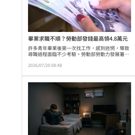
「拍片人的多重宇宙」職涯論壇9/12登
8國球員齊聚高雄 Formosa 7s掀足球
理想混蛋號召粉絲跨海追星吃美食！
畢業求職不順？勞動部發錢最高領4.8萬元
18:
許多青年畢業後第一次找工作，感到迷惘，導致
尋職過程面臨不少考驗。勞動部勞動力發展署推
出「支援青年就業計畫」，除了安排專業人員提
2026/07/20 08:48
供一對一履歷及面試輔導，更祭出最高4.8萬元的
實質津貼與獎勵金，申請方式一次看。