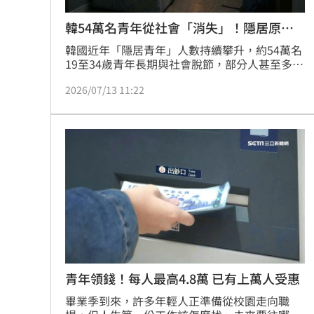
韓54萬名青年從社會「消失」！隱居原因
曝
韓國近年「隱居青年」人數持續攀升，約54萬名
19至34歲青年長期與社會脫節，部分人甚至多年
足不出戶，陷入難以重新融入社會的困境。專家
2026/07/13 11:22
指出，這群青年並非單純「不想工作」或「不適
應社會」，而是在就業壓力、人際斷裂與心理負
擔交織下，逐漸被推向封閉，若缺乏及時介入，
恐進一步影響勞動市場、人口結構與社會成本。
青年領錢！每人最高4.8萬 已有上萬人受惠
畢業季到來，許多年輕人正準備從校園走向職