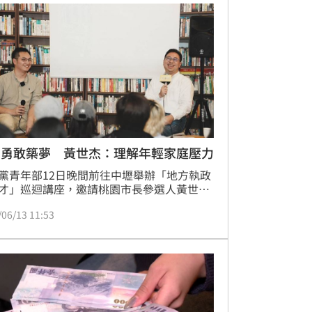
者可至「台灣就業通」網站報名，藉由政府
提升職場競爭力，順利跨出就業第一步，實
涯目標。
園勇敢築夢 黃世杰：理解年輕家庭壓力
黨青年部12日晚間前往中壢舉辦「地方執政
才」巡迴講座，邀請桃園市長參選人黃世杰
年朋友面對面交流，分享桃園未來發展願
/06/13 11:53
並就交通、育兒、就業及城市發展等議題進
論。