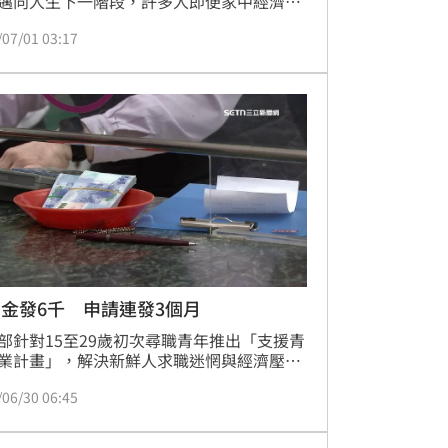
邁向人生下一階段，許多人即便家中經濟不
、身上背著就學貸款，仍咬牙選擇繼續升
/07/01 03:17
有鑑於此，天河基金會自2019年起推動「青
為・千萬祝福」服務學習獎勵計畫，鼓勵這
負學貸壓力的青年投入志工服務，只要符合
資格，便有機會領取16,000元獎勵金。截至
，這項計畫已邁入第7個年頭，累積超過
800位青年成功申請。今年度申請窗口將於7月
正式開啟，凡於114年11月1日至115年9月30
間，曾至合作社福單位服務的志工朋友，都
把握機會提出申請。
金發6千 申請連發3個月
部針對15至29歲初次尋職青年推出「支援青
業計畫」，解決新鮮人求職迷惘與經濟壓
計畫提供職涯諮詢、履歷健檢及模擬面試等
/06/30 06:45
化輔導，縮短求職摸索期。符合資格者最高
取4.8萬元補助，包含每月6,000元的尋職津
最高1.8萬）及穩定就業獎勵金3萬元。有意