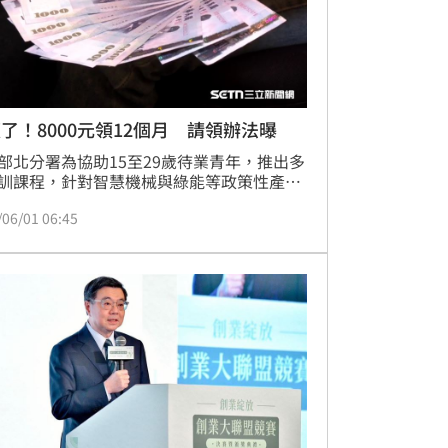
了！8000元領12個月 請領辦法曝
部北分署為協助15至29歲待業青年，推出多
訓課程，針對智慧機械與綠能等政策性產
提供全額補助及每月8,000元學習獎勵金，
/06/01 06:45
可領一年。以23歲小威為例，參加銲接培訓
功考取三張證照，回任後薪資大幅提升一
此計畫有效減輕青年參訓時的經濟負擔，鼓
透過專業技能與證照強化職場競爭力，讓待
轉職期成為加薪跳板，為未來職涯發展奠定
基礎，實現專業與夢想。