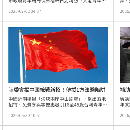
市政府青年局局長林楷軒日前親訪「大港青年職
業、
場實習及接軌計畫」合作企業「亞耕酒業股份有
寬裕
2026/07/02 04:37
2026
限公司」。透過實地參訪與產企交流，深入掌握
學。
精釀與蒸餾酒業的人才需求，並引導企業建構完
力親
善的青年實習培育機制，落實精準媒合，推動產
群肩
學實務接軌。
申請
目前
2,
1日
日期
不妨
補助
陸委會揭中國統戰新招！傳授1方法避陷阱
勞動
中國近期舉辦「海峽兩岸中山論壇」，祭出落地
年就
招待、免費參與等優惠吸引16至45歲台灣青年，
力。
甚至出現「中國台灣」花牌。對此，陸委會主委
2026
2026/06/30 10:51
客製
邱垂正嚴正示警，直指這類低價招攬活動具備強
可領
烈統戰色彩。邱垂正建議，青年赴中前應先選修
貼（
兩岸關係相關課程，建立先備知識以識破中共敘