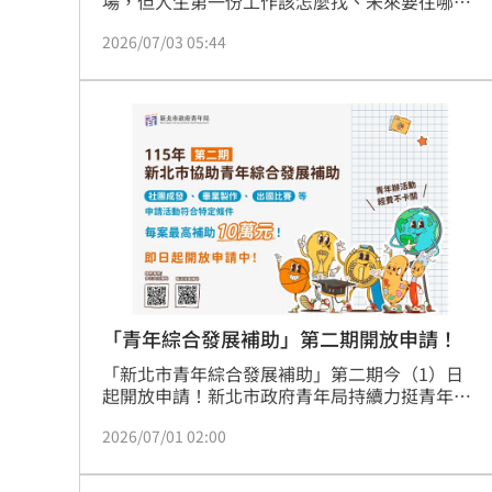
場，但人生第一份工作該怎麼找、未來要往哪個
方向發展，往往成為不少青年共同的煩惱。為協
2026/07/03 05:44
助青年找工作，勞動部推出職涯發展中心、就業
博覽會、支援青年就業計畫；支援計畫方面，包
含失業連續達60日以上的尋職津貼、找到工作的
就業獎勵金，每人最高可領4.8萬，截至6月已有
萬餘人透過此計畫領到錢。
「青年綜合發展補助」第二期開放申請！
「新北市青年綜合發展補助」第二期今（1）日
起開放申請！新北市政府青年局持續力挺青年實
踐夢想，提供團體最高10萬元、個人最高2萬元
2026/07/01 02:00
補助，支持青年辦理社團成果展、畢業製作、海
外參展及國際競賽等。今年第一期已吸引超過
160件申請，成果包含支持青年導演赴土耳其國