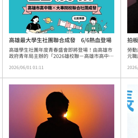
拍板
高雄最大學生社團聯合成發 6/6熱血登場
勞動
高雄學生社團年度青春盛會即將登場！由高雄市
元職
政府青年局主辦的「2026雄校聯－高雄市高中職
業，
暨大專院校聯合社團成發」，將於6月6日（六）
2026
2026/06/01 01:11
最長
下午3時在駁二藝術特區淺三碼頭登場。今年活
後成
動集結24所高中職及大專院校、37組學生社團共
成。
同參與，為高雄規模最大的跨校學生社團聯合成
勵其
果展。
業或
紮實