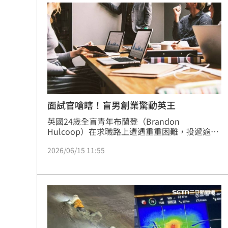
際影展交流、協助學生勇奪世界青年廚神挑戰賽
亞軍，並支持舉辦校園音樂賽事等等，展現新北
青年接軌國際、累積職涯實力的精彩成果。
面試官嗆瞎！盲男創業驚動英王
英國24歲全盲青年布蘭登（Brandon 
Hulcoop）在求職路上遭遇重重困難，投遞逾千
封履歷皆因視障遭拒。面對職場歧視，他選擇霸
2026/06/15 11:55
氣創業，成立無障礙服務公司「All Things 
Dotty」，專為視障者提供專業服務。這段勵志
的逆襲故事不僅讓他榮獲國王信託企業獎，更獲
邀至白金漢宮覲見英王查爾斯三世。布蘭登目前
積極推動視障者就業權益，期盼透過自身影響
力，打破社會對身障人士的刻板印象與歧視標
籤。