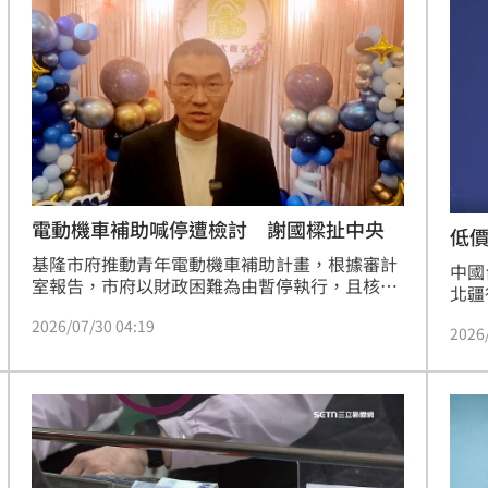
享影像產業幕前幕後的實務經驗，協助有志投入
元。
到南
影視產業的青年更深入瞭解產業樣貌。活動全程
12:31
免費，即日起開放報名，歡迎對影視產業有興趣
的青年踴躍參加！
亂鬥
12:31
當狗
12:30
砲
12:30
電動機車補助喊停遭檢討 謝國樑扯中央
低
基隆市府推動青年電動機車補助計畫，根據審計
中國
室報告，市府以財政困難為由暫停執行，且核銷
北疆
數量未達目標5萬輛的半數。市長謝國樑今天
招待
2026/07/30 04:19
說，財劃法修法後，中央該給70餘億元沒給。
2026
加，
學校
效率
12:00
學校
今（
弄「
」氣
12:00
民進
成形
12:00