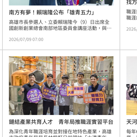
找
職涯
南方有夢！賴瑞隆公布「雄青五力」
職涯
高雄市長參選人、立委賴瑞隆今（9）日出席全
「線
國創新創業總會南部地區委員會講座活動，與在
2026
卡×
地新創夥伴深度交流，並提出橫跨學青及社青需
具備
2026/07/09 07:00
求的政見「南方有夢：雄青五力旗艦計畫」，挺
式線
青年、拚未來，將高雄打造成最支持青年的城
發展
市。
額有
鏈結產業共育人才 青年局推職涯實習平台
天河
為深化青年職涯培育並對接在地特色產業，高雄
每年