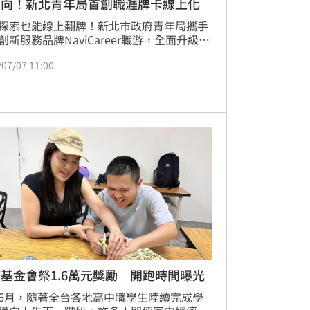
方向！新北青年局首創職涯牌卡線上化
探索也能線上翻牌！新北市政府青年局攜手
創新服務品牌NaviCareer職游，全面升級
上職涯諮詢」服務，推出全台首創「線上牌
/07/07 11:00
諮詢系統」。首度將職涯牌卡數位化，結合
國際認證的專業職涯諮詢師服務，打造沉浸
上職涯探索體驗，協助青年釐清職涯方向與
目標。本服務自即（6）日起開放申請，名
限，歡迎有需求的青年踴躍報名！
基金會祭1.6萬元獎勵 開跑時間曝光
6月，隨著全台各地高中職學生陸續完成學