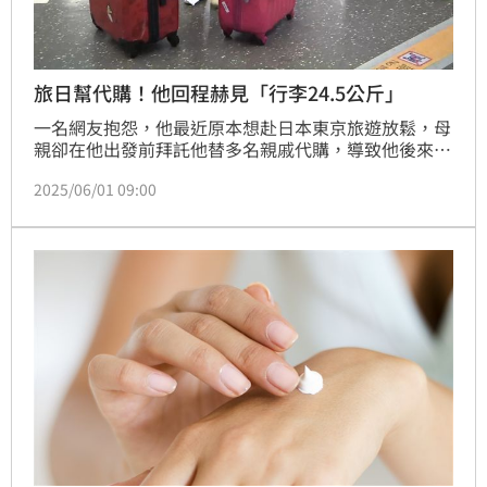
旅日幫代購！他回程赫見「行李24.5公斤」
一名網友抱怨，他最近原本想赴日本東京旅遊放鬆，母
親卻在他出發前拜託他替多名親戚代購，導致他後來在
整趟旅程中不斷尋貨、扛重物，回國後才發現行李幾乎
2025/06/01 09:00
都是別人的物品，也讓他無奈直呼「每次出國，壓力都
很大」。