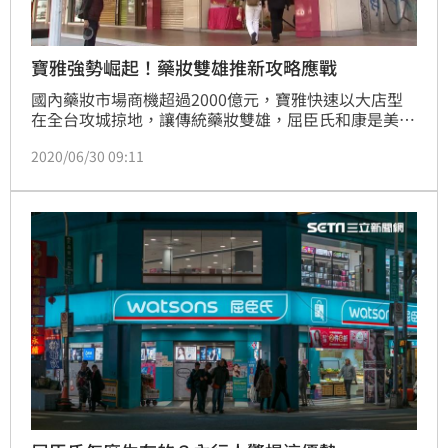
寶雅強勢崛起！藥妝雙雄推新攻略應戰
國內藥妝市場商機超過2000億元，寶雅快速以大店型
在全台攻城掠地，讓傳統藥妝雙雄，屈臣氏和康是美面
臨多重夾擊，屈臣氏宣布跟外送平台合作，康是美則跨
2020/06/30 09:11
入電商版圖。