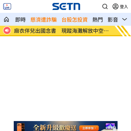
登入
即時
慈濟遭詐騙
台股怎投資
熱門
影音
熱
空辣
0050賺千萬！1億男哲哲喊5年內十萬點
漢光4