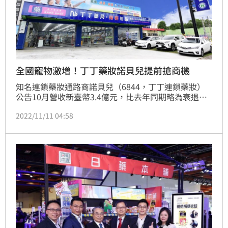
全國寵物激增！丁丁藥妝諾貝兒提前搶商機
知名連鎖藥妝通路商諾貝兒（6844，丁丁連鎖藥妝）
公告10月營收新臺幣3.4億元，比去年同期略為衰退
0.07%，今年1~10月累計營收新臺幣35.51億元，年增
2022/11/11 04:58
11.76%。隨新冠肺炎防疫措施鬆綁，雖然民眾對防疫
商品消費力道趨緩，但反之保健食品購買力則穩步成
長，也因此，諾貝兒持續針對相關產品組合進行強化。
（記者：吳康瑋）