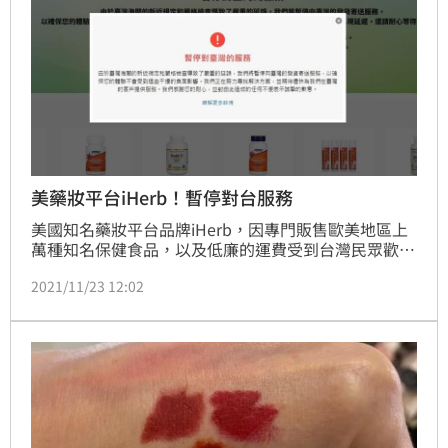
美藥妝平台iHerb！暫停對台服務
美國知名藥妝平台品牌iHerb，因專門販售歐美地區上
萬種知名保健食品，以及低廉的運費受到台灣民眾歡
迎。不過，iHerb官方近日突然宣布，暫停對台灣的服
2021/11/23 12:02
務，讓許多粉絲感到錯愕。