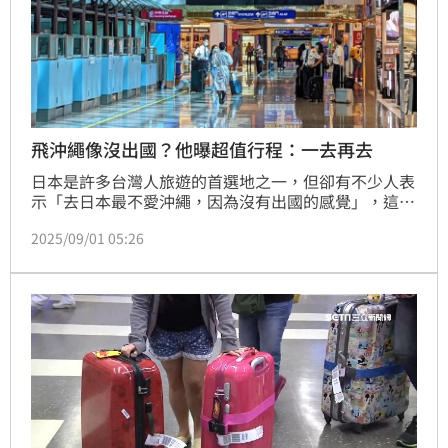
飛沖繩像沒出國？他曝超值行程：一去再去
日本是許多台灣人旅遊的首選地之一，但卻有不少人表
示「去日本最不愛沖繩，因為沒有出國的感覺」，這讓
旅日達人林氏璧非常驚訝，表示沖繩擁有許多景點、購
2025/09/01 05:26
物中心、美食，而且飛行時間也很短，是旅遊的好去
處，直呼「我還滿喜歡沖繩的，而且很願意一去再
去」。