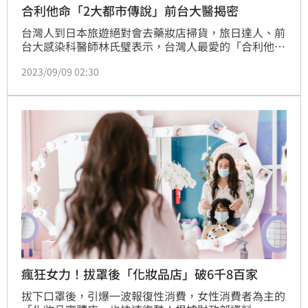
合利他命「2大都市傳說」前台大醫揭密
台灣人到日本旅遊絕對會去藥妝店掃貨，旅日達人、前
台大感染科醫師林氏璧表示，台灣人最愛的「合利他
命」有2大都市傳說，讓長輩到日本第一天就想衝去藥
2023/09/09 02:30
妝店搶買，對此，林氏璧用專業醫療知識解釋維生素B
用途，並提醒若身體長期痠痛請盡速就醫。(賴俊佑)
瘋狂女力！拔罩後「化妝品店」破6千8百家
拔下口罩後，引爆一波報復性消費，女性消費者為主的