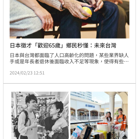
日本徵才「歡迎65歲」鄉民秒懂：未來台灣
日本與台灣都面臨了人口高齡化的問題，某些業界缺人
手或是年長者退休後面臨收入不足等現象，使得有些已
經超過65歲的人，仍在第一線打拼。昨（22）日，PTT
2024/02/23 12:51
就有網友貼出一張，日本某處的徵才廣告，引發了相當
熱烈的討論。