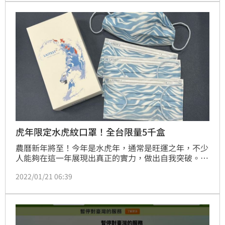
店立刻被秒殺。
虎年限定水虎紋口罩！全台限量5千盒
農曆新年將至！今年是水虎年，通常是旺運之年，不少
人能夠在這一年展現出真正的實力，做出自我突破。而
萊潔口罩也以「水虎年」為靈感，打造 2022 新年限定
2022/01/21 06:39
「水虎紋」醫療時尚口罩，以老虎身上的華麗皮毛戴出
最美冬季流行感。但近期也因Omicron病毒肆虐全球，
搞的民眾人心惶惶，萊潔口罩大量生產N95醫療口罩，
改良久戴不舒適感。（實習編輯 許琬琦）