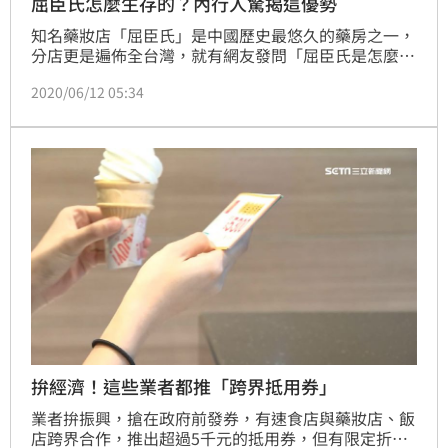
屈臣氏怎麼生存的？內行人驚揭這優勢
知名藥妝店「屈臣氏」是中國歷史最悠久的藥房之一，
分店更是遍佈全台灣，就有網友發問「屈臣氏是怎麼生
存下來的？」貼文一出立刻引發熱議，不少人狂讚：
2020/06/12 05:34
「有些時候的特價很迷人！」
拚經濟！這些業者都推「跨界抵用券」
業者拚振興，搶在政府前發券，有速食店與藥妝店、飯
店跨界合作，推出超過5千元的抵用券，但有限定折扣