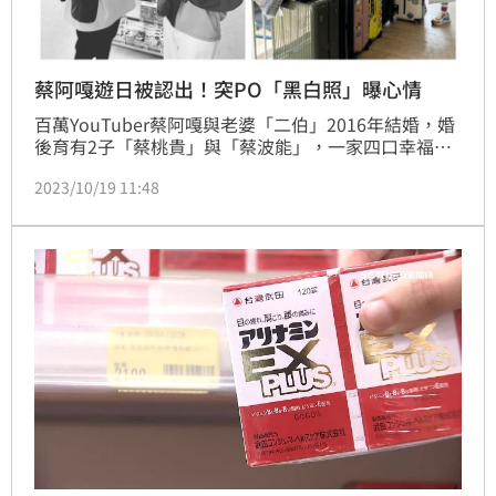
蔡阿嘎遊日被認出！突PO「黑白照」曝心情
百萬YouTuber蔡阿嘎與老婆「二伯」2016年結婚，婚
後育有2子「蔡桃貴」與「蔡波能」，一家四口幸福美
滿。近日蔡阿嘎跟老婆前往日本大阪旅行拍片，他在IG
2023/10/19 11:48
分享貼文，在逛藥妝店時被中國店員認出，而該名中國
店員說出一句話，讓蔡阿嘎聽了只能默默回應「嗯……
對」，並附上一個哭臉圖案，呈現當下複雜的心情。