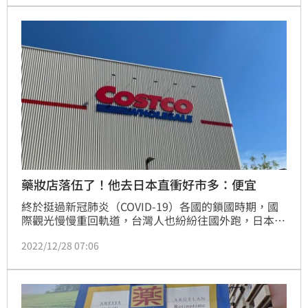
藥妝店落伍了！他去日本直衝好市多：便宜
終於挺過新冠肺炎（COVID-19）各國的鎖國時期，國
際觀光慢慢重回軌道，台灣人也紛紛往國外跑，日本一
直以來都深受台灣人喜愛，不少人去日本都喜歡逛藥妝
2022/12/28 07:06
店，有網友分享，現在去逛好市多反而更好，除了買得
到藥妝，還有銅板美食可以吃！