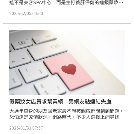
這不是美容SPA中心，而是主打養肝保健的連鎖藥妝
店，專業藥師正細心聆聽顧客失眠的困擾。過去，民眾
2025/02/05 04:00
遇輕微的健康問題，多數人會自行購買成藥緩解症狀。
但現在有新的選擇，到護肝保健藥妝店，請藥師提供專
業的保健建議。
假藥妝女店員求幫業績 男網友點連結失血
大過年單身的朋友回老家最不想被親戚們問到到問題，
恐怕還是感情狀況，網路時代，不少人選擇上網尋找另
一半，卻也成了詐騙集團下手目標，網路交友真的得謹
2025/01/31 07:57
慎。