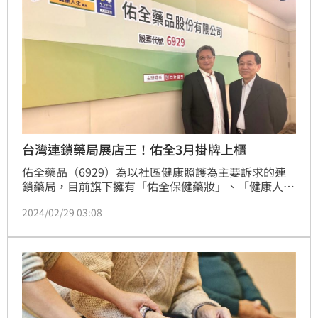
台灣連鎖藥局展店王！佑全3月掛牌上櫃
佑全藥品（6929）為以社區健康照護為主要訴求的連
鎖藥局，目前旗下擁有「佑全保健藥妝」、「健康人生
藥局」及「札幌藥粧」三大通路品牌，計有160間門市
2024/02/29 03:08
遍佈全台，今（29）日舉行上櫃前媒體茶敘，預計於3
月4日下午2：30於政大公企中心舉辦上櫃前業績發表
會，並預計於3月下旬掛牌上櫃。（記者：王翊綺）