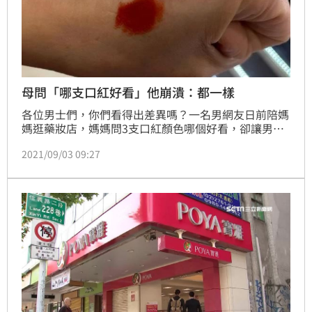
母問「哪支口紅好看」他崩潰：都一樣
各位男士們，你們看得出差異嗎？一名男網友日前陪媽
媽逛藥妝店，媽媽問3支口紅顏色哪個好看，卻讓男網
友崩潰「不是都一樣嗎？」，不過多數女網友卻能輕易
2021/09/03 09:27
回答出差異，並推薦哪支顏色的口紅比較適合。