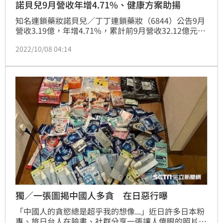
諾貝兒9月營收年增4.71%、健康方案助揚
知名連鎖藥妝諾貝兒／丁丁連鎖藥妝（6844）公告9月
營收3.19億，年增4.71%，累計前9月營收32.12億元，
比去年同期成長13.18%。諾貝兒指出，連鎖藥妝憑藉
2022/10/08 04:14
著藥局單店平均坪數最大、品項最多兩大優勢，為消費
者打造量身訂做的全方位健康解決方案，也因此與消費
者黏著度高，持續帶動營收攀升。（記者：吳康瑋）
獨／一張圖揭中國人多貪 在日惡行曝
「中國人的貪慾總是超乎我的想像...」近日許多日本粉
專、旅日台人在臉書、社群分享一張讓人傻眼的照片，