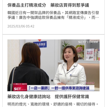
保養品主打精液成分 藥妝店買得到惹爭議
韓國近日有一開架品牌的保養品，其網路宣傳廣告引發
爭議！廣告中強調這款保養品擁有「精液成分」，而且
在韓國知名藥妝店「Olive Young」也買得到，不僅如
2025/03/06 05:42
此，廣告內容也踩到性暗示紅線，引發網友熱議、甚至
是批評。
藥妝店化身健康諮詢站 提供護肝保健常識
明亮的燈光、寬敞的環境、舒適的座椅、親切的接待。