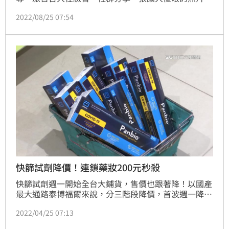
那就是有中國人曬出自己狂拿化妝品和雜貨試用品的
2022/08/25 07:54
「戰利品照」，自豪收穫滿滿拿不動到請宅配寄回家。
此舉讓旅居日本多年的Ruru看傻眼，親曝中國人在日
本的囂張惡行，更提醒大家，許多看似寫一大堆日文的
日貨，其實都是中國製的，就是想魚目混珠讓親日、愛
日貨的人誤買。
快篩試劑降價！連鎖藥妝200元秒殺
快篩試劑週一開始全台大鋪貨，售價也跟著降！以國產
最大通路泰博福爾來說，分三階段降價，首波週一降到
一支200元，等到第三階段最便宜，平均一支170元。
2022/04/25 07:13
連鎖藥妝店今（25）日也上架5萬支快篩劑，國產、進
口一支通通賣200元，但每家店配額有限，有門市剛開