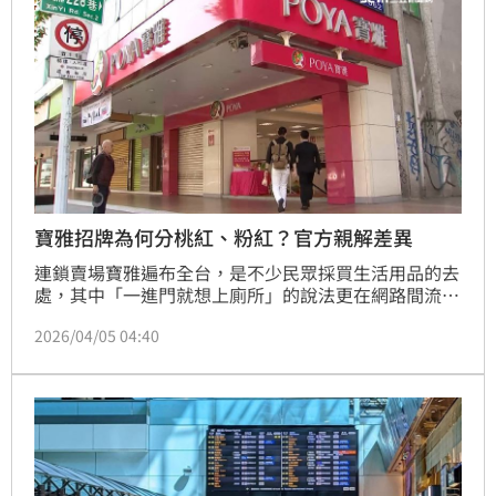
寶雅招牌為何分桃紅、粉紅？官方親解差異
連鎖賣場寶雅遍布全台，是不少民眾採買生活用品的去
處，其中「一進門就想上廁所」的說法更在網路間流
傳。近日有網友發現，寶雅門市招牌顏色分為桃紅與粉
2026/04/05 04:40
紅兩種，好奇背後差異，意外引來官方親自回應。