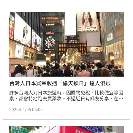
呼這根本是旅日購物族共同的「職業傷害」。
台灣人日本買藥妝遇「偷天換日」達人傻眼
許多台灣人到日本旅遊時，因購物免稅、比較便宜等因
素，都會特地跑去買藥妝。不過近日有網友分享，在日
本藥妝店遇到「偷天換日」的事件，幸好即時阻止店
2026/04/05 06:05
員，不然就得多買了自己不想要的商品。這起事件在網
路上曝光引發熱議後，日本旅遊達人林氏璧（本名孔祥
琪）昨（4）日po文談及此事，他也傻眼直呼「我是真
的有嚇到」。