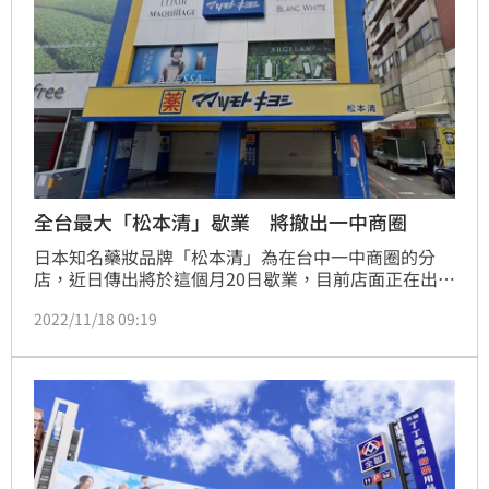
全台最大「松本清」歇業 將撤出一中商圈
日本知名藥妝品牌「松本清」為在台中一中商圈的分
店，近日傳出將於這個月20日歇業，目前店面正在出清
中，昨日也有民眾發現，現場貼出「20日將停業」的公
2022/11/18 09:19
告，除了月租金的問題外，業界分析與疫情、商圈轉移
脫不了關係。