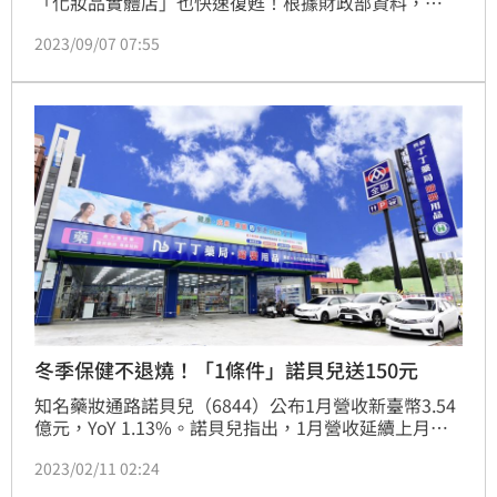
「化妝品實體店」也快速復甦！根據財政部資料，
2023年H1化妝品店突破6千8百家創新高，且銷售額年
2023/09/07 07:55
增10.3%。大家房屋企劃研究室總監郎美囡表示，隨著
疫情解封、拔下口罩，化妝品需求快速復甦，加上複合
式經營漸成主流，化妝品零售家數也迅速成長。（陳韋
帆）
冬季保健不退燒！「1條件」諾貝兒送150元
知名藥妝通路諾貝兒（6844）公布1月營收新臺幣3.54
億元，YoY 1.13%。諾貝兒指出，1月營收延續上月態
勢，進帳受惠於消費者因應年節和連續假期的周期性採
2023/02/11 02:24
買和送禮需求，近期幾波低溫寒流也刺激年長族群的健
康保健意識，成為推動營收的動能。（記者：吳康瑋）