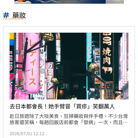
藥妝
去日本都會長！她手臂冒「買疹」笑翻萬人
赴日旅遊除了大啖美食、狂掃藥妝與伴手禮，不少台灣
旅客還笑稱，每趟回飯店前都會「發病」一次，而且症
狀幾乎人人相同。近日有網友分享所謂的「買疹」照
2026/07/01 12:12
片，只見手臂出現一圈圈紅痕，引發大批網友笑翻，直