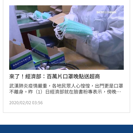
為了口罩白跑一趟。
來了！經濟部：百萬片口罩晚點送超商
武漢肺炎疫情嚴重，各地民眾人心惶惶，出門更是口罩
不離身。昨（1）日經濟部就在臉書粉專表示，傍晚會
陸續將口罩送達全國超商，不過多數超商仍出現瞬間秒
2020/02/02 03:56
殺的情形，讓許多民眾哀號「買不到」，對此，經濟部
表示昨天實際約釋出130萬片，今天再釋出100萬片到
四大超商及藥妝店，大約晚上才會到貨。（記者：劉沛
妘）