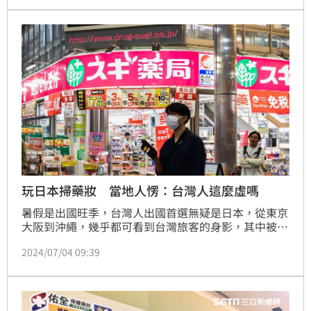
玩日本掃藥妝 當地人愣：台灣人這麼虛嗎
暑假是出國旺季，台灣人出國首選無疑是日本，從東京
大阪到沖繩，幾乎都可看到台灣旅客的身影，其中被許
多旅客認為必買的，就是琳琅滿目的藥妝用品了，無論
2024/07/04 09:39
是親朋好友代購或是留存自用，一買往往是一大堆。不
過如此誇張的消費模式，似乎也讓當地人有些傻眼，有
網友就透露，認識的日本人就好奇台灣人是不是很虛？