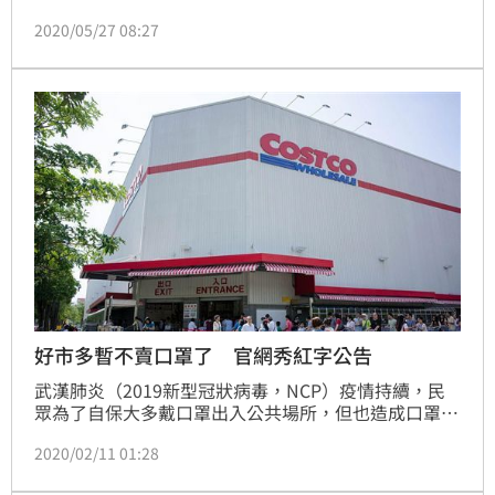
品項，另外也有通訊軟體與共享機車合作，租車能享購
2020/05/27 08:27
物優惠，打跨界促銷！
好市多暫不賣口罩了 官網秀紅字公告
武漢肺炎（2019新型冠狀病毒，NCP）疫情持續，民
眾為了自保大多戴口罩出入公共場所，但也造成口罩供
不應求情形。疾管署宣布口罩實名制後，現在好市多為
2020/02/11 01:28
了配合政府，將暫停補貨，目前在好市多官網也可見公
告「好市多各賣場及線上購物口罩已售完」，就怕民眾