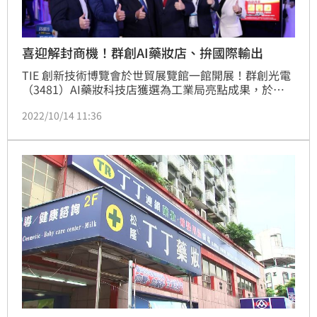
喜迎解封商機！群創AI藥妝店、拚國際輸出
TIE 創新技術博覽會於世貿展覽館一館開展！群創光電
（3481）AI藥妝科技店獲選為工業局亮點成果，於創
新領航館智慧生活展區首度亮相。工業局呂正欽副組長
2022/10/14 11:36
表示，新興科技驅動零售業數位韌性競爭力，工業局
「智慧生活顯示科技與應用產業策略(SRB)」成功激發
台灣解決方案系統整合能量，透過POC、POB驗證，國
際輸出，特別是AI智慧解決方案受到美日品牌通路商的
重視，助攻營收獲利。（記者：吳康瑋）