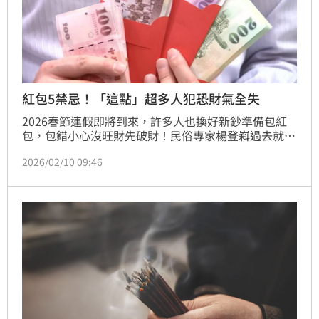
紅包5禁忌！「這點」超多人犯恐財氣全失
2026春節連假即將到來，許多人也換好新鈔準備包紅
包，包錯小心沒旺財先破財！民俗專家楊登嵙過去就曾
分享包紅包的眉角，其中將「紅包封口」也是禁忌，恐
2026/02/10 09:46
會將財運被封掉。