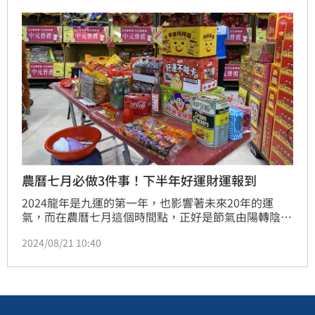
農曆七月必做3件事！下半年好運財運報到
2024龍年是九運的第一年，也影響著未來20年的運
氣，而在農曆七月這個時間點，正好是節氣由陽轉陰，
也是太極交接時刻，比較容易出現動盪、運勢交替現
2024/08/21 10:40
象。命理專家湯鎮瑋也特別分享農曆七月必做3件事，
只要累積福報，就能轉危為安，確保下半年好運、財運
沒煩惱。