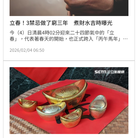
立春！3禁忌做了窮三年 煮財水吉時曝光
今（4）日清晨4時02分迎來二十四節氣中的「立
春」，代表著春天的開始，也正式跨入「丙午馬年」。
塔羅牌老師艾菲爾提醒，有三大禁忌千算不可做，做了
2026/02/04 06:50
恐窮三年。另外，民俗專家湯鎮瑋也分享開運布局「煮
財水」的3個吉時，把握機會為一整年的財運加持。