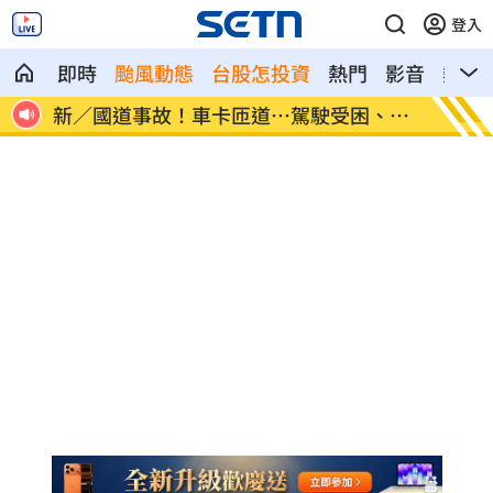
登入
即時
颱風動態
台股怎投資
熱門
影音
熱搜
、昏
7縣市大雨特報開轟 白海豚減慢、雨炸3
國道傳
天
醫