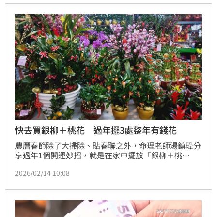
快去買銀柳＋桃花 過年擺3處整年有錢花
農曆春節除了大掃除、貼春聯之外，命理老師湯鎮瑋分
享過年1個開運妙招，就是在家中擺放「銀柳＋桃
花」，擺放位置、擺放時間都有講究，湯鎮瑋表示「新
2026/02/14 10:08
春期間這樣說，整年有錢花！」