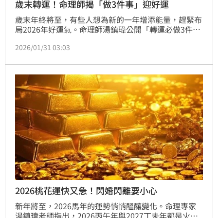
歲末轉運！命理師揭「做3件事」迎好運
歲末年終將至，有些人想為新的一年增添能量，趕緊布
局2026年好運氣。命理師湯鎮瑋公開「轉運必做3件
事」，可逢凶化吉，大事化小、小事化無，迎接好運到
2026/01/31 03:03
來。此外，湯鎮瑋老師更分享14個農曆剪髮吉日，針對
財庫、健康、桃花、事業等不同運勢，選擇對應日期剪
髮，有助於提升氣場，讓自己準備好迎接新的開始，開
啟順遂光明的一年。
2026桃花運快又急！閃婚閃離要小心
新年將至，2026馬年的運勢悄悄醞釀變化。命理專家
湯鎮瑋老師指出，2026丙午年與2027丁未年都是火元