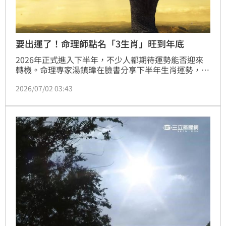
要出運了！命理師點名「3生肖」旺到年底
2026年正式進入下半年，不少人都期待運勢能否迎來
轉機。命理專家湯鎮瑋在臉書分享下半年生肖運勢，分
別從事業、財運及健康三大面向分析，其中生肖豬榮登
2026/07/02 03:43
事業運第一名，生肖兔財運最旺，而生肖狗則在健康運
拔得頭籌。他也提醒，好運來臨之際，仍要懂得把握機
會、保持良好習慣，才能讓運勢一路延續到年底。