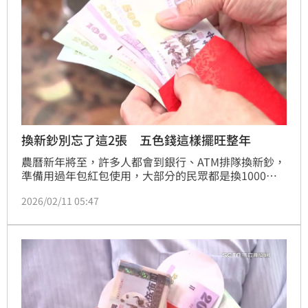
換新鈔別忘了這2張 五色錢這樣擺旺整年
農曆新年將至，許多人都會到銀行、ATM排隊換新鈔，
準備用過年包紅包使用，大部分的民眾都是換1000
元，或是紅色的100元。命理師湯鎮瑋就喊話大家別忘
2026/02/11 05:47
了200元、2000元，分享「五色錢」的生財法，放在錢
包中當錢母生財。