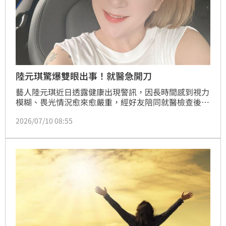
陸元琪驚爆雙眼出事！就醫急開刀
藝人陸元琪近日透露健康出現警訊，因長時間感到視力
模糊、畏光情況愈來愈嚴重，經好友陪同就醫檢查後，
確診雙眼罹患不規則白內障，醫師已安排分兩階段進行
2026/07/10 08:55
左右眼手術，希望盡快改善視力問題。林宜君