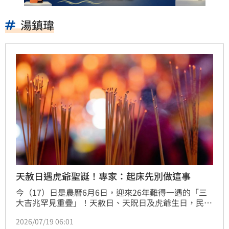
湯鎮瑋
天赦日遇虎爺聖誕！專家：起床先別做這事
今（17）日是農曆6月6日，迎來26年難得一遇的「三
大吉兆罕見重疊」！天赦日、天貺日及虎爺生日，民間
認為三大吉兆一次到位，更是求財、補運的好時機，命
2026/07/19 06:01
理專家湯鎮瑋提醒，今日一起床「不要開口說話」，以