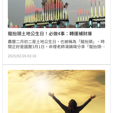
龍抬頭土地公生日！必做4事：轉運補財庫
農曆二月初二是土地公生日，也被稱為「龍抬頭」，時
間正好是國曆3月1日。命理老師湯鎮瑋分享「龍抬頭招
財造庫」秘訣，提醒大家可以做4件事情轉運、補財
2025/02/26 02:16
庫，一整年好運旺旺來。