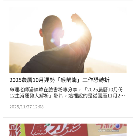
2025農曆10月運勢「猴鼠龍」工作恐轉折
命理老師湯鎮瑋在臉書粉專分享，「2025農曆10月份
12生肖運勢大解析」影片，這裡說的是從國曆11月20
日開始跨到12月7日「大雪」節氣，之後為子月，就是
2025/11/27 12:08
農曆11月份。他提醒生肖猴、鼠、龍的民眾，可能會面
臨到工作上轉折、想要突破的決心，但建議不要貿然行
事，要先去觀望或學習。（記者：簡浩正）