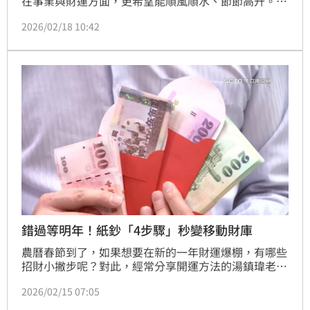
在事業與財運方面，更希望能順風順水、節節高升。對
此，命理師湯鎮瑋在節目中點出3大生肖，直言2026年
2026/02/18 10:42
（馬年）工作運勢「火力全開」，事業有望強勢翻紅、
迎來嶄新突破。
錯過等明年！紙鈔「4步驟」秒變移動財庫
農曆春節到了，如果想要在新的一年財運爆棚，有哪些
招財小撇步呢？對此，經常分享開運方法的湯鎮瑋老師
就曾提供了「五色錢鈔生財法」，只要按照指定的步驟
2026/02/15 07:05
完成，就有機會在新年透過五行的力量，讓財富生生不
息。