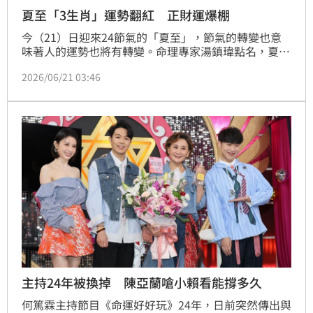
夏至「3生肖」運勢翻紅 正財運爆棚
今（21）日迎來24節氣的「夏至」，節氣的轉變也意
味著人的運勢也將有轉變。命理專家湯鎮瑋點名，夏至
前後「3生肖」運勢將由黑翻紅。
2026/06/21 03:46
主持24年被換掉 陳亞蘭嗆小賴看能撐多久
何篤霖主持節目《命運好好玩》24年，日前突然傳出與