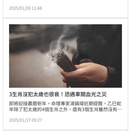
紅包的小秘訣」，這樣包紅包不但象徵歡喜心送出去，
2025/01/26 11:48
而且「錢會再回頭找我」。
3生肖沒犯太歲也很衰！恐遇車關血光之災
即將迎接農曆新年，命理專家湯鎮瑋近期提醒，乙巳蛇
年除了犯太歲的4個生肖之外，還有3個生肖雖然沒有犯
太歲但也走衰運，恐會面臨車關、健康出問題，提醒一
2025/01/17 09:27
定要提高警覺。