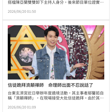
搭檔陳亞蘭雙雙卸下主持人身分，後來節目單位證實有
新的規劃，新主持群由藝人小賴、命理師湯鎮瑋擔任。
2026/06/20 01:50
而陳亞蘭今天帶王彩樺、莊凱勛來宣傳全新的公益歌仔
戲舞台劇《西遊記誤闖黑家店》，雙方互動曝光了。蔡
維歆
信徒跪拜濟顛禪師 命理師出面不忍說話了
台東玄濟宮近日舉辦年度遶境活動，其主事者鄔馨茹自
稱「濟顛禪師」，在現場接受大批信徒跪拜。由於其荒
謬的怪力亂神言論與場面在網路上曝光，隨即遭到輿論
2026/06/20 01:09
強烈譴責。對此命理師湯鎮瑋今天主持《命運好好玩》