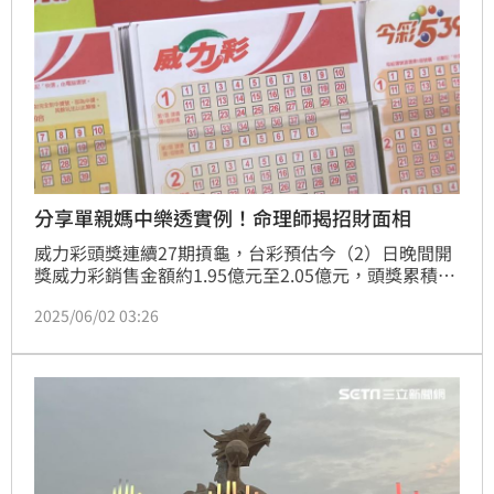
分享單親媽中樂透實例！命理師揭招財面相
威力彩頭獎連續27期摃龜，台彩預估今（2）日晚間開
獎威力彩銷售金額約1.95億元至2.05億元，頭獎累積獎
金上看8.4億元。命理老師湯鎮瑋也分享一位低收單親
2025/06/02 03:26
媽媽的中獎真實故事，並透露「招財小秘訣」，想中大
獎得先看看有沒有「偏財命」及「偏財運」。