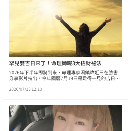
罕見雙吉日來了！命理師曝3大招財祕法
2026年下半年即將到來，命理專家湯鎮瑋近日在臉書
分享影片指出，今年國曆7月19日是難得一見的吉日，
因「天赦日」與「天貺日」同一天，被視為能量加倍的
2026/07/13 12:10
日子，適合補財庫、招財開運，並建議民眾把握時機完
成三件開運小事，迎接下半年好運。