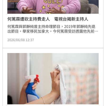
何篤霖遭砍主持費走人 電視台揭新主持人
何篤霖與郭靜純曾主持命理節目，2019年郭靜純先退
出節目，舉家移民加拿大，今何篤霖受訪透露他先前接
到電話，被告知與節目結束合作，他受訪感嘆：「其實
2026/06/08 12:37
這麼多年了，終於來了，凡事都有這一天」。而節目今
也宣布新主持人是小賴與命理師湯鎮瑋。