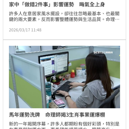
家中「做錯2件事」影響運勢 晦氣全上身
許多人在意居家風水擺設，卻往往忽略最基本、也最關
鍵的兩大要素，反而影響整體運勢與生活品質。命理專
家湯鎮瑋指出，家裡環境整潔及氣味對於風水而言都非
2026/03/17 11:48
常重要。
馬年運勢洗牌 命理師揭3生肖事業運爆棚
新的一年揭開序幕，許多人都期盼有個好彩頭，特別是