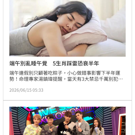
端午別亂睡午覺 5生肖踩雷恐衰半年
端午連假別只顧著吃粽子，小心做錯事影響下半年運
勢！命理專家湯鎮瑋提醒，當天有3大禁忌千萬別犯，
尤其「中午絕對不能睡午覺」，不然可能干擾個人磁場
2026/06/15 05:33
與氣場，連帶影響下半年運勢。