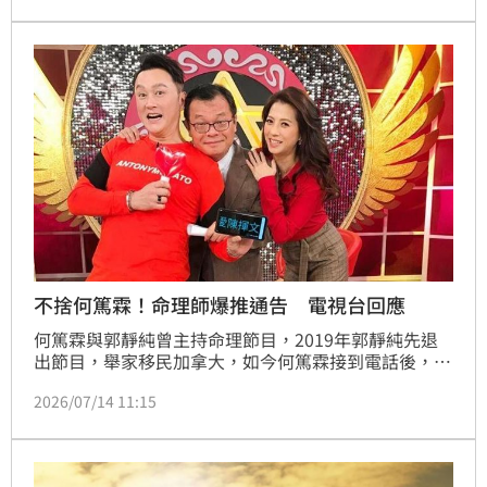
免禍從口出影響運勢，並建議民眾把握時機完成三件開
運小事，迎接下半年好運。
不捨何篤霖！命理師爆推通告 電視台回應
何篤霖與郭靜純曾主持命理節目，2019年郭靜純先退
出節目，舉家移民加拿大，如今何篤霖接到電話後，被
告知與節目結束合作，《鏡周刊》報導有命理師推辭通
2026/07/14 11:15
告，對此電視台回應了。