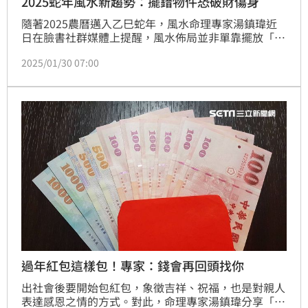
2025蛇年風水新趨勢：擺錯物件恐破財傷身
隨著2025農曆邁入乙巳蛇年，風水命理專家湯鎮瑋近
日在臉書社群媒體上提醒，風水佈局並非單靠擺放「招
財神器」就能改變運勢，反而可能帶來反效果。他強
2025/01/30 07:00
調，風水的核心在於環境能量的平衡，而非盲目擺設。
過年紅包這樣包！專家：錢會再回頭找你
出社會後要開始包紅包，象徵吉祥、祝福，也是對親人
表達感恩之情的方式。對此，命理專家湯鎮瑋分享「包