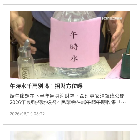
也回應了。蔡維歆
午時水千萬別喝！招財方位曝
端午節想在下半年翻身迎財神，命理專家湯鎮瑋公開
2026年最強招財祕招。民眾需在端午節午時收集「午
時水」，並加入168元硬幣煮沸3至5分鐘，象徵財源滾
2026/06/19 08:22
滾。湯鎮瑋強調，這鍋開運財水絕不可飲用，且必須精
準擺放在2026年的正財位「正東南方」，靜置冷卻後
裝瓶存放至隔年。若有去年的舊水，可倒入水槽或澆
花，象徵生生不息。把握黃金時段開運，讓您下半年財
氣滿盈，輕鬆招財進寶。