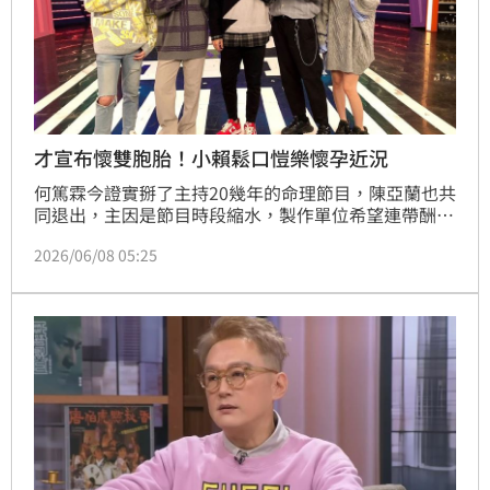
才宣布懷雙胞胎！小賴鬆口愷樂懷孕近況
何篤霖今證實掰了主持20幾年的命理節目，陳亞蘭也共
同退出，主因是節目時段縮水，製作單位希望連帶酬勞
也打折，最終破局，改由小賴（賴晏駒）和命理老師湯
2026/06/08 05:25
鎮瑋主持，今首度進棚錄影。