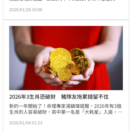
素旺盛的年份，因此俗稱「赤馬紅羊劫」，容易出現各
2026/01/28 10:06
種挑戰與變化。但湯老師提醒，人生每年都有無常發
生，不必被「劫難」字眼嚇到，反而可以視為覺醒與成
長的機會。林宜君
2026年3生肖恐破財 豬隊友拖累錢留不住
新的一年開始了！命理專家湯鎮瑋提醒，2026年有3個
生肖的人容易破財，其中第一名是「大耗星」入座，花
費開銷特別大；第二名可能會遇到讓你亂投資、亂借錢
2026/01/04 01:23
的豬隊友，導致你財進財出，快來看看有沒有自己吧！