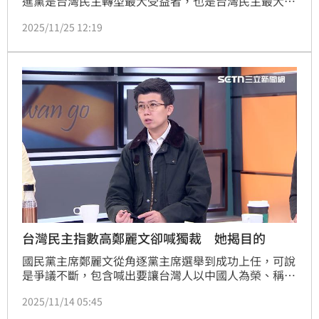
進黨是台灣民主轉型最大受益者，也是台灣民主最大的
迫害者。對此，民進黨今（25）日細數國民黨最近一年
2025/11/25 12:19
多以來的行徑及鄭麗文的言論，怒批國民黨壞法治、親
獨裁、毀選舉，「國民黨才是台灣民主最大的破壞
者！」
台灣民主指數高鄭麗文卻喊獨裁 她揭目的
國民黨主席鄭麗文從角逐黨主席選舉到成功上任，可說
是爭議不斷，包含喊出要讓台灣人以中國人為榮、稱俄
羅斯領導人普丁不是獨裁者、出席統派秋季慰靈大典祭
2025/11/14 05:45
拜共諜，又頻頻稱賴清德政府是獨裁法西斯。一連串的
操作，背後目的是什麼？台北市議員苗博雅今（14）日