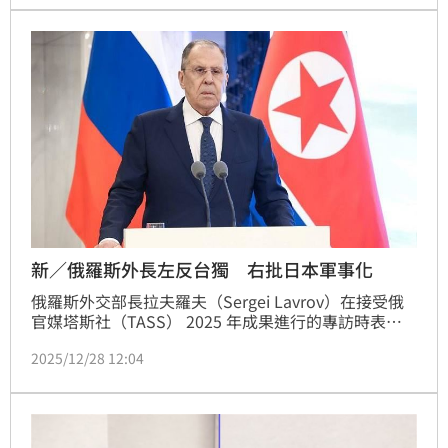
中共之提案，民進黨立委王定宇今（2）日感慨，「荒
謬的是，只有中國、北韓、俄羅斯之類的獨裁國家和中
國國民黨把矛頭指向民主台灣的民選政府」
新／俄羅斯外長左反台獨 右批日本軍事化
俄羅斯外交部長拉夫羅夫（Sergei Lavrov）在接受俄
官媒塔斯社（TASS） 2025 年成果進行的專訪時表
示，日本應「審慎思考」他們軍事化的進程，同時還表
2025/12/28 12:04
示反對任何形式台獨，稱台灣是中國不可或缺的一部
分。