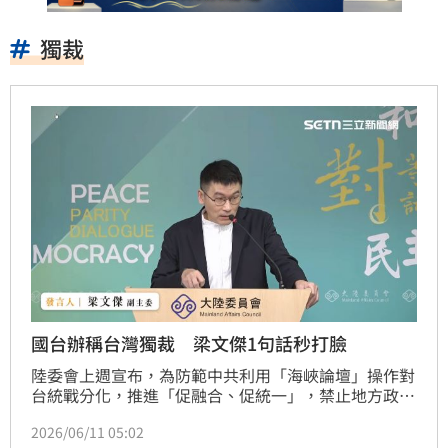
獨裁
國台辦稱台灣獨裁 梁文傑1句話秒打臉
陸委會上週宣布，為防範中共利用「海峽論壇」操作對
台統戰分化，推進「促融合、促統一」，禁止地方政府
人員參與海峽論壇相關活動。禁令一出，隨即讓中國官
2026/06/11 05:02
方跳腳，國台辦稱此為「假民主、真獨裁」。對此，陸