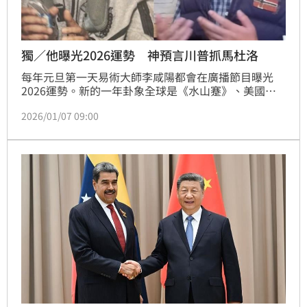
獨／他曝光2026運勢 神預言川普抓馬杜洛
每年元旦第一天易術大師李咸陽都會在廣播節目曝光
2026運勢。新的一年卦象全球是《水山蹇》、美國是
《風山漸》、台灣是《天地否》、中國是《火地晉》。
2026/01/07 09:00
其中談到美國，李咸陽說觀察《風山漸》的卦象跟爻
辭，「是在形容怎麼抓一隻鳥」，對照現在美國總統川
普抓委內瑞拉總統，驚人相似。