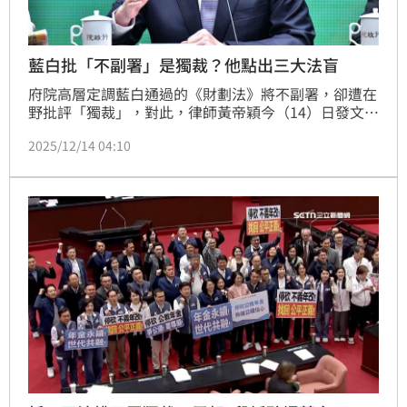
藍白批「不副署」是獨裁？他點出三大法盲
府院高層定調藍白通過的《財劃法》將不副署，卻遭在
野批評「獨裁」，對此，律師黃帝穎今（14）日發文反
駁，指控國民黨立委的說法存在嚴重的憲政法律認知錯
2025/12/14 04:10
誤。他強調，在立法院強推「違憲惡法」、甚至試圖將
民代貪污助理費除罪，且憲法法庭功能遭癱瘓的憲政危
難時刻，行政院長行使不副署權是保護人民、守護憲政
的最後防線。