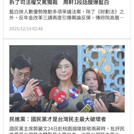
拆了司法權又罵獨裁 周軒1段話酸爆藍白
藍白挾人數優勢推動多項爭議法案，除了《財劃法》之
外，反年金改革三讀再度引爆輿論反彈，傳府院高層將
以「不副署、不公布」方式，處理《財劃法》，隨即又
2025/12/14 02:46
遭藍白質疑「獨裁反民主」。今（14）日政治工作者周
軒就反酸，三權分立分立才能撐起一個國家，藍白應該
去問問當初廢掉憲法法庭的自己：「沒想到會有今天
吧？」
民進黨：國民黨才是台灣民主最大破壞者
國民黨主席鄭麗文24日赴桃園謁陵致敬兩蔣時，批評民