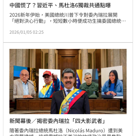
中國慌了？習近平、馬杜洛6獨裁共通點曝
2026新年伊始，美國總統川普下令對委內瑞拉展開
「絕對決心行動」，短短數小時便成功生擒委國總統馬
杜洛（Nicolás Maduro）夫婦並押往紐約受審，這場
2026/01/05 02:25
重塑拉美政局的軍事行動引發全球關注，中國外交部批
評美國違反國際法，呼籲即刻放人。根據彙整資料，同
為威權領袖的馬杜洛與中國國家領導人習近平在權力延
續、軍隊控制手段、對異議人士的鎮壓等面向，有著6
大獨裁共通點。
新聞幕後／揭密委內瑞拉「四大影武者」
隨著委內瑞拉總統馬杜洛（Nicolás Maduro）遭到美