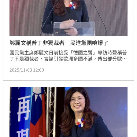
鄭麗文稱普丁非獨裁者 民進黨團嗆爆了
國民黨主席鄭麗文日前接受「德國之聲」專訪時聲稱普
丁不是獨裁者，言論引發歐洲多國不滿，傳出部分歐洲
在台使節擬拒與國民黨中央往來，只願與該黨國防、外
2025/11/03 12:00
交領域立委接觸。對此，民進黨團書記長陳培瑜譴責鄭
麗文「錯誤引導國際民主自由陣營」，讓外界誤解台灣
民意。她直言，鄭麗文應不僅對台灣人民道歉，更要向
全世界曾對抗獨裁、飽受極權之苦的人致歉，「你享受
自由生活，卻為極權說話，這是最大的諷刺」。