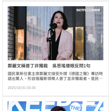
子扣上去太不合理也太不公平了。」究竟普丁到底是不
是獨裁者？有誰也是獨裁者？我們邀請各方AI專家來為
我們解惑。
鄭麗文稱普丁非獨裁 吳思瑤傻眼反問1句
國民黨新任黨主席鄭麗文接受外媒《德國之聲》專訪時
語出驚人，形容俄羅斯領導人普丁並非獨裁者，是民主
選出來的領袖，言論引發軒然大波。民進黨立委吳思瑤
2025/10/31 03:30
聽了相當不以為然，反問若依照鄭麗文的悖論怪邏輯， 
如果普丁不是獨裁， 那中國也稱得上是民主國家了。