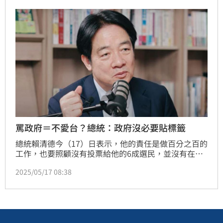
罵政府＝不愛台？總統：政府沒必要貼標籤
總統賴清德今（17）日表示，他的責任是做百分之百的
工作，也要照顧沒有投票給他的6成選民，並沒有在工
作上打4折；他想向426上凱道的民眾說，民主制度不
2025/05/17 08:38
可能有獨裁者，能走上街頭，就是用行動證明沒有獨裁
者。