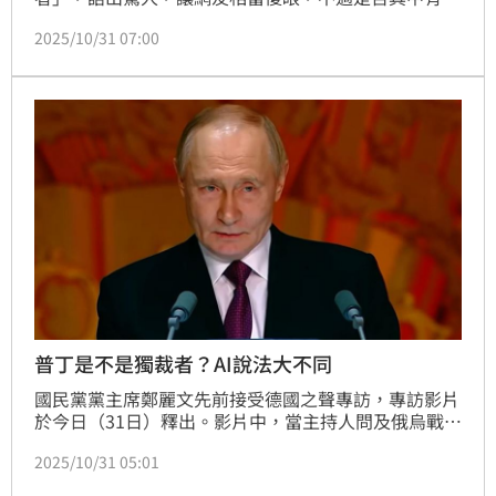
竅？周玉蔻今（31）日就分析，認為鄭麗文的說法明顯
2025/10/31 07:00
是「故意的」，強調她目的就是要向中共和習近平釋
好，大嘆台派千萬別一頭掉進「鄭麗文的許願池」，讓
鄭麗文喜得私下連連偷笑！
普丁是不是獨裁者？AI說法大不同
國民黨黨主席鄭麗文先前接受德國之聲專訪，專訪影片
於今日（31日）釋出。影片中，當主持人問及俄烏戰爭
時，鄭麗文堅定回覆：「普丁不是獨裁者，他是民選出
2025/10/31 05:01
來的領袖。」並強調「他（普丁）是一個透過民主選票
產生的總統，你就不能說他是一個獨裁者，這樣一個帽