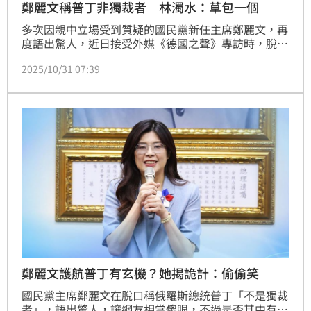
鄭麗文稱普丁非獨裁者 林濁水：草包一個
多次因親中立場受到質疑的國民黨新任主席鄭麗文，再
度語出驚人，近日接受外媒《德國之聲》專訪時，脫口
稱「俄羅斯領導人普丁不是獨裁者，他是民主選出來的
2025/10/31 07:39
領袖」，對於國際社會的認知引發質疑。前立委同時也
是民進黨新潮流大老林濁水今（31）日就直白形容「鄭
麗文就是十足的草包」。
鄭麗文護航普丁有玄機？她揭詭計：偷偷笑
國民黨主席鄭麗文在脫口稱俄羅斯總統普丁「不是獨裁
者」，語出驚人，讓網友相當傻眼，不過是否其中有關