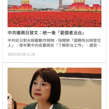
中共連兩日發文：統一後「愛國者治台」
中共近日對台統戰動作頻頻，除開辦「國務院台辦發言
人」，發布繁中內容要網友「了解對台工作」、還突然
記念起「台灣光復紀念日」，現又連兩天透過新華社發
2025/10/28 11:10
文「談台灣」。根據「鍾台文」27日發布在新華社最新
文章，不僅再提國家統一，更稱統一後要實行「愛國者
治台」。然而，對照港版國安法實施後、強推「愛國者
治港」的香港，不但言論自由、新聞自由排名跌至谷
底，包括壹傳媒創辦人黎智英等獄中良心犯更是外界關
注且援救焦點。