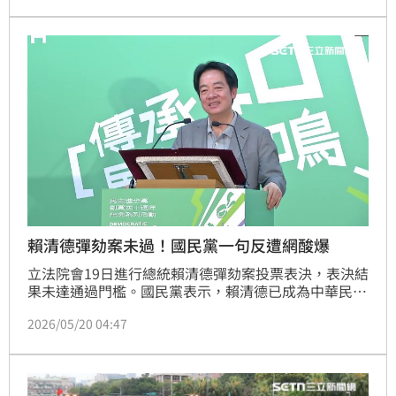
委會副主委梁文傑今（11）日主持例行記者會，反擊國
台辦說法。
賴清德彈劾案未過！國民黨一句反遭網酸爆
立法院會19日進行總統賴清德彈劾案投票表決，表決結
果未達通過門檻。國民黨表示，賴清德已成為中華民國
憲政史上，第一個遭立法院以彈劾程序正式提案並進入
2026/05/20 04:47
表決的總統，「已在中華民國憲政史上留下恥辱印
記。」貼文一出，慘遭網友嗆爆，大酸國民黨「怎麼不
敢提倒閣？」