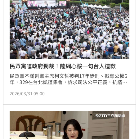
民眾黨嗆政府獨裁！陸網心酸一句台人道歉
民眾黨不滿創黨主席柯文哲被判17年徒刑、褫奪公權6
年，329在台北凱道集會，訴求司法公平正義，抗議
「司法迫害」、「民進黨獨裁」。柯文哲拿麥克風並指
2026/03/31 05:00
著總統府大喊「絕不屈服賴清德，賴清德沒有用的，我
不會屈服，我不會投降！」一名中國網友見狀，忍不住
直呼「又氣又想笑」。