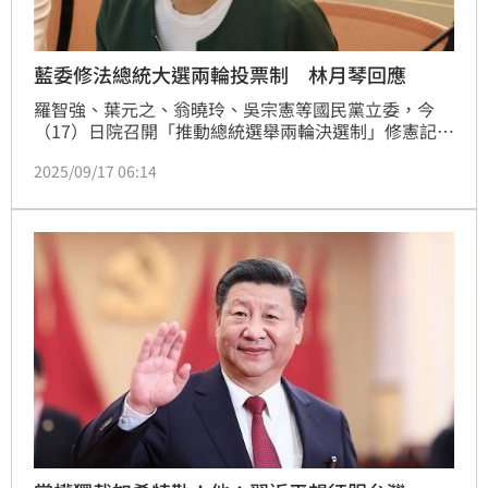
藍委修法總統大選兩輪投票制 林月琴回應
羅智強、葉元之、翁曉玲、吳宗憲等國民黨立委，今
（17）日院召開「推動總統選舉兩輪決選制」修憲記者
會，表明將在新會期推動修憲，將現有的總統選舉制度
2025/09/17 06:14
改為絕對多數決，強化總統的正當性。話題一出，掀起
了相當大的討論，民進黨立委林月琴就質疑，「從來沒
有一個國家的政黨，因為上次大選選輸了，就要改下次
大選的遊戲規則」。