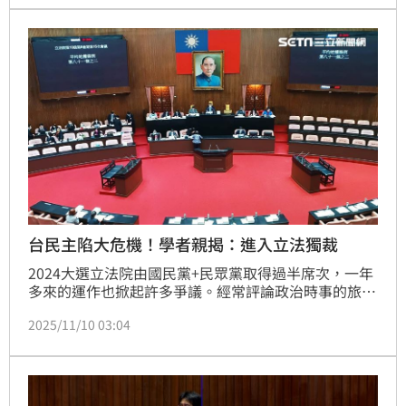
於三立政論《前進新台灣》中分析，鄭麗文在進行思想
改造，要建立屬於他自己的青年軍。
台民主陷大危機！學者親揭：進入立法獨裁
2024大選立法院由國民黨+民眾黨取得過半席次，一年
多來的運作也掀起許多爭議。經常評論政治時事的旅美
學者翁達瑞今（10）憂心忡忡地說，自本屆立委上任
2025/11/10 03:04
後，台灣政壇出現一個民主史上從未有過的亂象，他也
進一步將這個亂象稱之為立法獨裁。