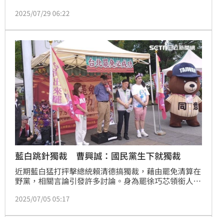
斷章取義、扭曲我的原話。」台北市議員許淑華表示，
2025/07/29 06:22
「附圖是我於7/27《驚爆新聞線》節目中發言的原意：
「有心人士現在一直說賴清德是獨裁，那你就真的獨裁
給他看？」，「我們並不是獨裁！」我的原意，是為了
說明執政團隊不可能成為獨裁政體。有心人士卻故意截
取上半句，進行惡意造謠。」
藍白跳針獨裁 曹興誠：國民黨生下就獨裁
近期藍白猛打抨擊總統賴清德搞獨裁，藉由罷免清算在
野黨，相關言論引發許多討論。身為罷徐巧芯領銜人的
企業家曹興誠今（5）日下午現身台北內湖街頭宣講，
2025/07/05 05:17
當中直言民進黨沒有什麼獨裁DNA，但共產黨跟國民黨
是「生下來就是獨裁」。