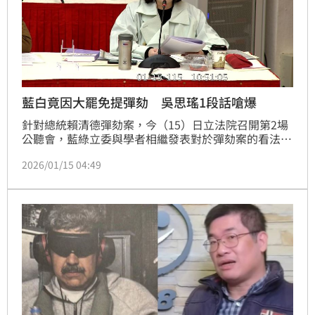
藍白竟因大罷免提彈劾 吳思瑤1段話嗆爆
針對總統賴清德彈劾案，今（15）日立法院召開第2場
公聽會，藍綠立委與學者相繼發表對於彈劾案的看法。
其中，民進黨立委吳思瑤不只列出藍白這兩年滿滿的違
2026/01/15 04:49
憲法案，更以大罷免期間，藍營違法偽造連署一事，反
批真正搞「大惡罷的是國民黨，只是沒搞成功而已」。