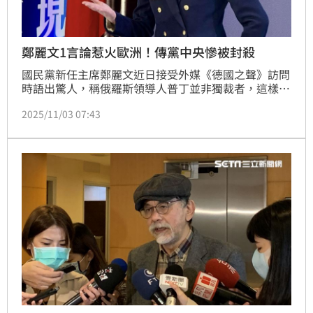
鄭麗文1言論惹火歐洲！傳黨中央慘被封殺
國民黨新任主席鄭麗文近日接受外媒《德國之聲》訪問
時語出驚人，稱俄羅斯領導人普丁並非獨裁者，這樣的
立場與認知掀起了討論。傳出有歐洲國家駐台機構「封
2025/11/03 07:43
殺」國民黨中央，未來只和藍委以及前主席朱立倫保持
聯繫。