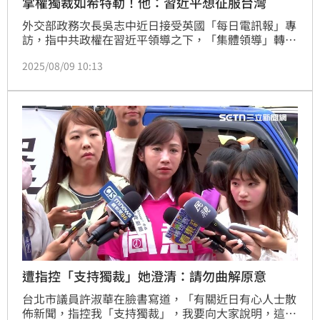
掌權獨裁如希特勒！他：習近平想征服台灣
外交部政務次長吳志中近日接受英國「每日電訊報」專
訪，指中共政權在習近平領導之下，「集體領導」轉變
為個人獨裁，與納粹德國領袖希特勒相似，而習近平更
2025/08/09 10:13
想成為「中國最偉大皇帝」，每天都想著要「征服台
灣」。
遭指控「支持獨裁」她澄清：請勿曲解原意
台北市議員許淑華在臉書寫道，「有關近日有心人士散
佈新聞，指控我「支持獨裁」，我要向大家說明，這是