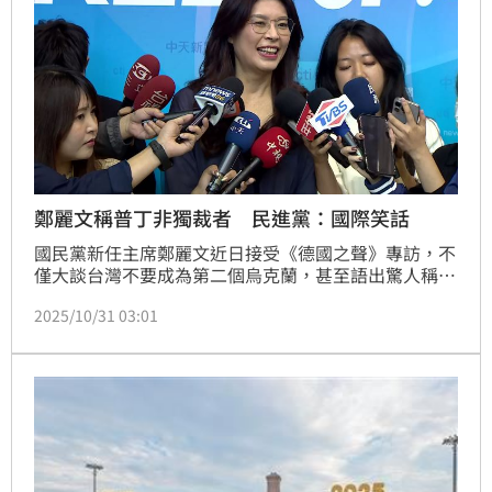
鄭麗文稱普丁非獨裁者 民進黨：國際笑話
國民黨新任主席鄭麗文近日接受《德國之聲》專訪，不
僅大談台灣不要成為第二個烏克蘭，甚至語出驚人稱
「（俄羅斯總統）普丁不是獨裁者，他是民主選出來的
2025/10/31 03:01
領袖」。對此，民進黨發言人吳崢今（31）日表示，鄭
麗文先呼應中共論述，又為獨裁者、侵略者辯護洗白，
可怕又錯誤的言論已成為國際笑話，國民黨已和獨裁陣
營同一陣線。