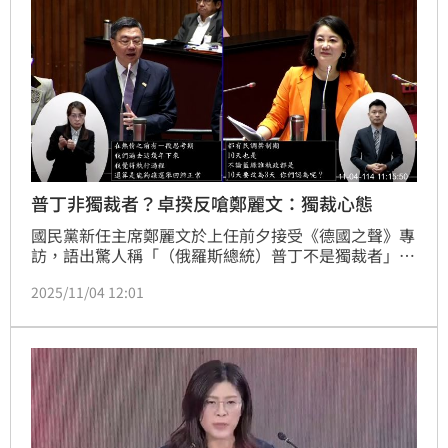
普丁非獨裁者？卓揆反嗆鄭麗文：獨裁心態
國民黨新任主席鄭麗文於上任前夕接受《德國之聲》專
訪，語出驚人稱「（俄羅斯總統）普丁不是獨裁者」，
引發輿論譁然。行政院長卓榮泰今（4）日赴立院備詢
2025/11/04 12:01
被問及此事時表示，沒有經過人民普選，且長期擔任一
國元首一、二十年，這完全不是民主國家、民主政治、
民主選舉應該有的結果，如果只有自己認為這個人不是
獨裁，而其他人不這麼認為，「那個認為他不是獨裁的
人，有獨裁的心態。」