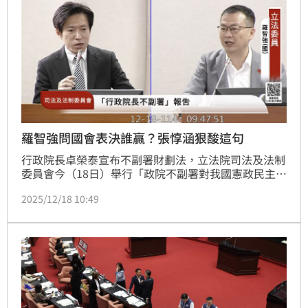
羅智強問國會表決誰贏？張惇涵狠酸這句
行政院長卓榮泰宣布不副署財劃法，立法院司法及法制
委員會今（18日）舉行「政院不副署對我國憲政民主之
戕害與法律責任追究」專案報告。國民黨立委羅智強質
2025/12/18 10:49
詢時，問及行政院秘書長張惇涵「『不是表決多數贏就
可以』這句是誰的名言？」張惇涵回，小學生都聽過，
少數服從多數，多數尊重少數，羅智強說，所以今天民
主表決誰贏？國會表決是誰贏？不是要尊重嗎？張惇涵
回嗆，「那人民投票誰贏？賴清德總統想表達的是多數
要尊重少數，我