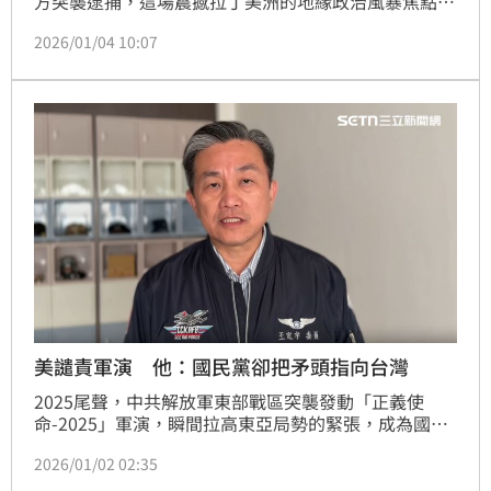
方突襲逮捕，這場震撼拉丁美洲的地緣政治風暴焦點，
已迅速從這位獨裁者的落馬，轉移到支撐其政權長達十
2026/01/04 10:07
餘年的幕後結構。根據外媒報導以及美國智庫過去的分
析，馬杜洛從來就不是唯一的掌權者，而是不同勢力相
互制衡下的共識門面，相當於傀儡總統。國際媒體與情
報分析普遍指出，美國執行「斬首」行動之後，委內瑞
拉政權是否會發生實質改變，還得看馬杜洛背後的四大
影武
美譴責軍演 他：國民黨卻把矛頭指向台灣
2025尾聲，中共解放軍東部戰區突襲發動「正義使
命-2025」軍演，瞬間拉高東亞局勢的緊張，成為國際
社會關注焦點。美國國務院首席副發言人皮戈特
2026/01/02 02:35
（Tommy Pigott）也最新發布聲明，敦促北京當局克
制。美國與日本等民主國家挺台，對比在野黨否決譴責