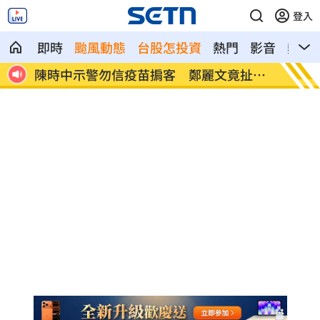
登入
即時
颱風動態
台股怎投資
熱門
影音
熱搜
扯這
28歲女星無預警生了 閃婚2年迎愛的結
它是水
晶
便