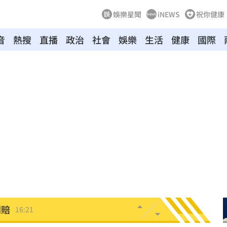
娛樂星聞
iNEWS
祝你健康
音
熱搜
直播
政治
社會
娛樂
生活
健康
國際
人潮
16:27
16:27
峰會
16:25
8億
16:24
標準
16:24
判賠
16:21