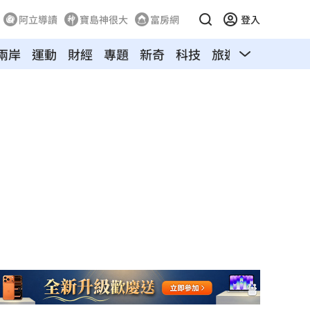
阿立導讀
寶島神很大
富房網
登入
兩岸
運動
財經
專題
新奇
科技
旅遊
汽車
寵物