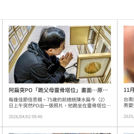
快
16:18
安養
16:15
金」
16:15
找到
16:05
網友
16:05
相
16:04
0月
16:04
11
阿扁突PO「跪父母靈骨塔位」畫面…原因
曝
台南
用
每逢佳節倍思親。75歲的前總統陳水扁今（2）
16:00
男嬰
日上午突然PO出一張照片，他跪坐在靈骨塔位
揭開
前，雙手合十，目視前方兩甕骨灰罈，若有所
屍體
16:00
2025
2026/04/02 09:46
警介
思；原來是父母親的長眠地，特地趁著清明節前
禁見
祭祀、促膝長談。阿扁表示，不孝兒必須低頭謙
備
15:57
淚訴
卑懺悔，或下跪盤坐，因為站著講話，爸媽住在