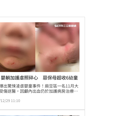
月嬰躺加護虐照碎心 惡保母超收6幼童
爆出驚悚凌虐嬰童事件！麻豆區一名11月大
受傷送醫，因顱內出血仍於加護病房治療，
保母惡行，目前已有6位家長提告傷害。檢
/12/29 11:10
入調查，保母鄭女、張女已遭法院裁定羈押
，被害家長聯合召開記者會，公布2人惡行
：「我們把孩子交出去，卻把他們送進地