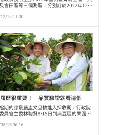
及官田區等三個測區，分別訂於2022年12月
日(週二)在麻豆區謝安中民里聯合活動中心，
/12/15 11:00
月14日(週三)於六甲區七甲龍湖聯合多功能活
心召開重測作業宣導會。
銷履歷很重要！ 品質驗證就看這個
檔期的應景農產文旦柚進入採收期，行政院
委員會主委林聰賢8/15日到麻豆區的果園主
採及網路直播拍賣，推廣產銷履歷制度，希
/08/16 06:16
費者多採購安全又好吃的文旦柚。