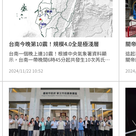
熱潮
10:00
15
台南今晚第10震！規模4.0全是極淺層
關帝
台南一個晚上連10震！根據中央氣象署資料顯
這起
示，台南一帶晚間6時45分起共發生10次芮氏規
關帝
模不一的地震。晚間10時27分則發生規模4.0深
雞群
2024/11/22 10:52
2024
度10.6公里地震。
亡，
有駕