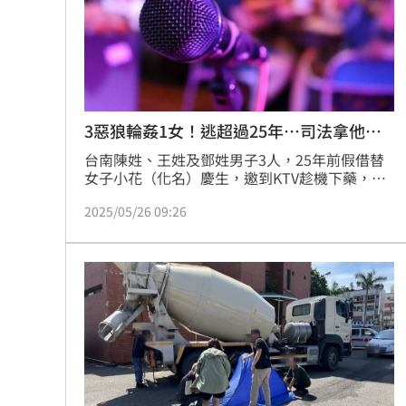
8國球員齊聚高雄 Formosa 7s掀足球
理想混蛋號召粉絲跨海追星吃美食！
18:
3惡狼輪姦1女！逃超過25年…司法拿他沒
轍
台南陳姓、王姓及鄧姓男子3人，25年前假借替
女子小花（化名）慶生，邀到KTV趁機下藥，再
趁機性交得逞，還拍攝裸照，並恐嚇不得報案；
2025/05/26 09:26
事後女方不甘受辱報警提告，2名同夥落網遭判
刑，不過鄧男逃亡至今，超過25年，已過追訴權
時效，因此法院諭知免訴。