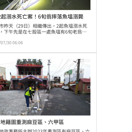
2起溺水死亡案！6旬翁摔落魚塭溺斃
市昨天（29日）相繼傳出，2起魚塭溺水死
，下午先是在七股區一處魚塭有6旬老翁溺
拉上岸後，送醫搶救傍晚不治。當晚8時
/07/30 06:06
換麻豆區一處魚塭傳出有人溺水，同樣也是
相仿的6旬老翁，人拉上岸時，已經明顯死
兩起溺水致死案，後續警方都報請檢方相驗
死因。
南地籍圖重測麻豆區、六甲區
地政事務所主辦2023年重測區有麻豆區、六