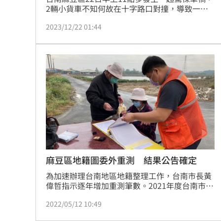
2輛小貨車不知何故在十字路口對撞，導致一車
駕駛受困，另一車則失控撞進田內，消防局獲報
2023/12/22 01:44
後派前人車前往救援，其中王姓男子無明顯外傷
不送醫，另輛車上約70歲的男性駕駛受困，警消
出動破壞器材破壞車體後才順利脫困，但駕駛左
腳骨折及肢體擦挫傷，所幸意識清楚送往柳營奇
美醫院救治，詳細車禍原因正由警方調查中。
麻豆區地籍圖委外重測 結果公告確定
為加速辦理台南地區地籍整理工作，台南市長黃
偉哲指示逐年增加重測筆數。2021年度台南市政
府地政局，首次將麻豆區真理段及客子寮段(重測
2022/05/12 10:49
前北勢寮段、港子尾段、海埔段、大山腳段、埤
頭段、營後段等地段)委託民間測繪業者辦理地籍