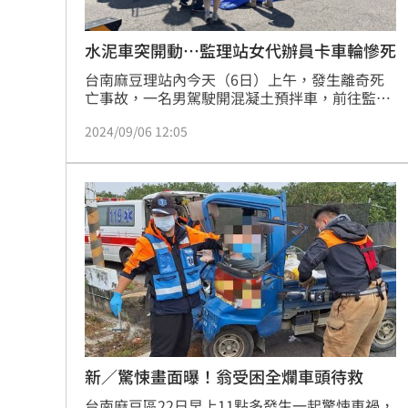
水泥車突開動…監理站女代辦員卡車輪慘死
台南麻豆理站內今天（6日）上午，發生離奇死
亡事故，一名男駕駛開混凝土預拌車，前往監理
站驗車，由女代辦員在車前協助換牌，未料，駕
2024/09/06 12:05
駛突然開動，當場把人輾斃；目前已通報警方到
場協處，因該處非道路，非屬交通事故死亡案
件，後續將調查事故原因，並將涉案駕駛依法送
辦。
新／驚悚畫面曝！翁受困全爛車頭待救
台南麻豆區22日早上11點多發生一起驚悚車禍，