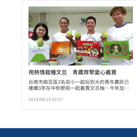
圖重測。
用熱情栽種文旦 青農齊聚愛心義賣
台南市麻豆區3名從小一起玩到大的青年農民已
連續3年在中秋節前一起義賣文旦柚，今年加上
青年女農民李羚卉響應，除了推廣友善栽培生產
2018/08/16 02:07
的農產，也回饋部分營收給社福單位。