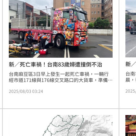
獄」
底二層連通塔位，就看不到、聽不到了。
句話
收6
15:57
委
15:54
包
15:52
了
15:49
新
新／死亡車禍！台南83歲婦遭撞倒不治
台南
台南麻豆區3日早上發生一起死亡車禍，一輛行
晨，
經市道171線與176線交叉路口的大貨車，準備在
生碰
路口左轉時，並未發現車身右側還有一名騎單車
2025
2025/08/03 03:24
吸心
直行的80多歲婦人，當場將對方撞倒，消防局趕
受傷
來將婦人送醫搶救仍宣告不治，警方目前正在釐
清車禍原因中。
」氣
12:00
成形
12:00
場！
10:30