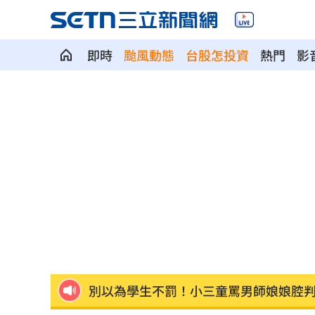
即時
颱風動態
台股怎投資
熱門
影
高雄親子遊樂園區開幕 首日吸引大批
事後甜約滑雪！正妹見他放閃正宮怒告
突破中國打壓！台獲邀太平洋島國論壇
地震衝擊九州觀光 熊本旅宿業4天損1.
新／有望放颱風假?8縣市明達停班停課
別以為學生不罰！小三童罵男師娘娘腔