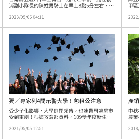
消副小隊長的陳姓男騎士在早上8點5分左右，騎
甲區
電動自行車返家時，遭到一輛下麻學陸橋的混凝
13
2023/05/06 04:11
2022
土加壓車撞上後輾過，但肇事駕駛並未下車察看
12
反倒加速離去，導致陳男當場不治，而警消到場
動中
時發現死者是自家的打火兄弟，當場難過不已，
警方後來循線查獲肇事的吳姓司機，但他否認肇
逃，全案目前仍在釐清中。
產
獨／專家列4間示警大學！包租公注意
中秋
受少子化影響，大學倒閉頻傳，也連帶周遭房市
農業
受到重創！根據教育部資料，109學年度新生註
持首
冊率於50％，且連三年註冊率下滑的「聖約翰科
2018
2021/05/05 12:51
望消
技大學、大同技術學院、台灣首府大學、東方設
計大學」在校學生數都已低於2,500人。屋比房