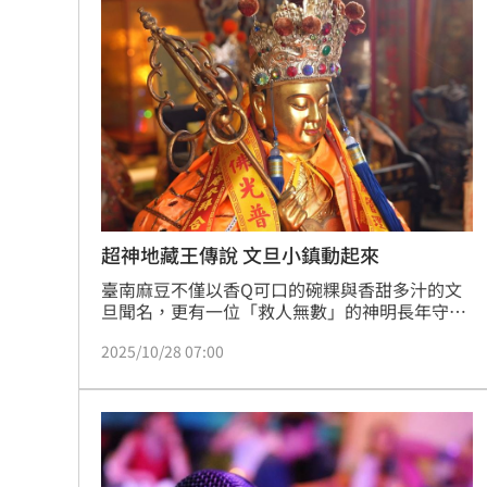
狄志為揭遺憾 忙接電話錯過父最後一
農水署餐會喊凍蒜？黃世杰競辦反擊藍
冷氣連開數個月沒壞 台電示警1事恐傷荷
河智媛遭疑不尊重文化 經紀公司回應
台灣彩券開獎直播中
20:31
超神地藏王傳說 文旦小鎮動起來
LIVE三立+24小時直播
15:27
臺南麻豆不僅以香Q可口的碗粿與香甜多汁的文
旦聞名，更有一位「救人無數」的神明長年守護
三立iNEWS新聞台線上直播
18:00
著地方居民的平安。每年農曆七月底，這位神明
2025/10/28 07:00
都會展開一年一度的巡境行程，親自巡視麻豆地
台彩父親節推新刮刮樂千萬頭獎超「爸
區，保佑地方風調雨順、百姓安康。
商場戰國來臨 台中「頂奢大道」逐漸
「拍片人的多重宇宙」職涯論壇9/12登