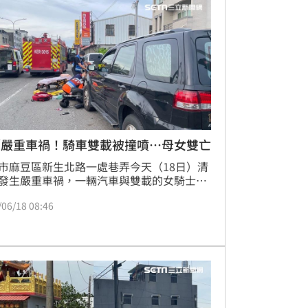
。，台南市社會局進一步發現，保母違規超
位兒童，後續將依法撤照、裁罰。
／嚴重車禍！騎車雙載被撞噴…母女雙亡
市麻豆區新生北路一處巷弄今天（18日）清
發生嚴重車禍，一輛汽車與雙載的女騎士發
撞，導致騎士、後座乘客都倒地，當場沒呼
/06/18 08:46
跳，送醫搶救，仍重傷不治，肇事駕駛則未
，詳細事故原因，仍待釐清。