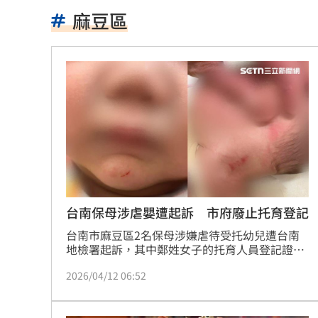
桃猿3新秀剛報到就上場 曾總坦言有點
麻豆區
憂22歲老牛遭宰 女海陸接力330km送
木木林葦妮26歲生日！許願當「角頭千
女攀八大秀失聯 家屬求助：我媽還沒
苗可麗配合失智父演戲「一舉動」逼哭
他曝秘密會議：蔣萬安早知疫苗採購真
桃園突然狂風暴雨！ 猿龍戰確定延至1
台南保母涉虐嬰遭起訴 市府廢止托育登記
台南市麻豆區2名保母涉嫌虐待受托幼兒遭台南
新莊路面破裂成溪流 當地702戶無水可
地檢署起訴，其中鄭姓女子的托育人員登記證已
在去年底遭台南市政府廢止，終身不得從事托育
台中男摔死毛孩！嗆動保「埋了」拒交
2026/04/12 06:52
服務，張女因未登記從事托育遭裁罰。
白海豚颱風直撲馬祖 ！台電啟動防颱整