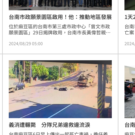
台南市政願景園區啟用！他：推動地區發展
1天
位於麻豆區的台南市第三處市政中心「曾文市政
台南
願景園區」29日揭牌啟用，台南市長黃偉哲親自
亡案
主持典禮，並表示除了現有的二處巿政中心外，
水，
2024/08/29 05:00
2024
再添一處曾文願景園區之後，市政推動可望發揮
許，
更大效益，同時帶動麻豆及曾文區發展。包括立
年紀
法委員林俊憲，以及市議員陳秋宏、李文俊、吳
亡。
通龍等皆到場共襄盛舉。
釐清
義消遭輾斃 分隊兄弟邊救邊流淚
台
台南麻豆區6日早上傳出一起死亡車禍，擔任義
麻豆