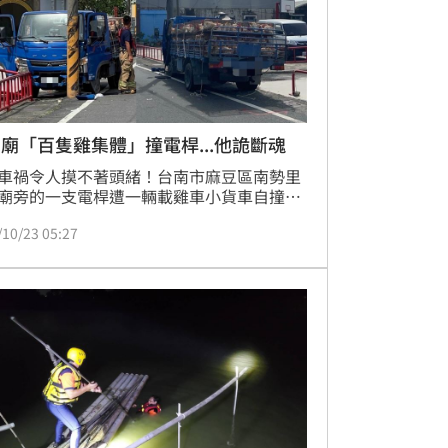
廟「百隻雞集體」撞電桿...他詭斷魂
車禍令人摸不著頭緒！台南市麻豆區南勢里
廟旁的一支電桿遭一輛載雞車小貨車自撞，
平安生還，63歲鐘姓男子駕駛卻詭異斷氣身
/10/23 05:27
車體外觀並無大力撞擊損傷，死者也持正常
照。詳細車禍事故原因有待釐清。