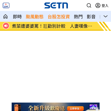
登入
即時
颱風動態
台股怎投資
熱門
影音
熱搜
像台
新／白海豚近北部海面！氣象署發豪雨特
南電Q
報