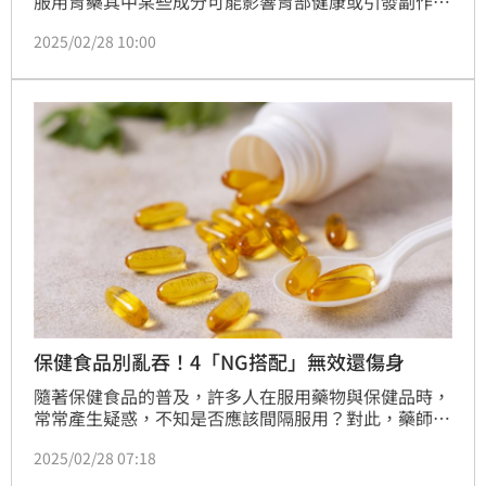
服用胃藥其中某些成分可能影響胃部健康或引發副作
用，長期慢性胃炎更恐惡化成胃癌，應釐清成因，同步
2025/02/28 10:00
調整飲食與生活習慣。
保健食品別亂吞！4「NG搭配」無效還傷身
隨著保健食品的普及，許多人在服用藥物與保健品時，
常常產生疑惑，不知是否應該間隔服用？對此，藥師蘇
柏名特別拍攝影片講解，同時也整理出四款常見的保健
2025/02/28 07:18
品與藥物的NG搭配。