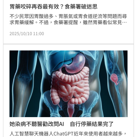
胃藥咬碎再吞最有效？食藥署破迷思
不少民眾因胃酸過多、胃脹氣或胃食道逆流等問題而尋
求胃藥緩解。不過，食藥署提醒，雖然胃藥看似常見、
容易取得，但不同種類的藥品作用方式與服用方法並不
2025/10/10 11:00
相同，若使用不當，反而可能影響療效甚至增加身體負
擔。
她染病不聽醫勸改問AI 自行停藥結果完了
人工智慧聊天機器人ChatGPT近年來使用者越來越多，