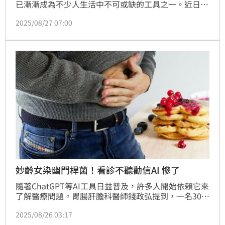
已漸漸成為不少人生活中不可或缺的工具之一。近日，
醫師錢政弘分享一個案例，表示有一名30多歲的女性病
2025/08/27 07:00
患正在接受胃幽門螺旋桿菌的治療，但因為錯誤解讀
ChatGPT的回答，自行停藥，可能導致治療失敗，對此
錢政弘提醒，雖然AI在醫學上越來越普及，但是吃藥還
是應該聽從專業醫生的建議。
妙齡女染幽門桿菌！看診不聽勸信AI 慘了
隨著ChatGPT等AI工具日益普及，許多人開始依賴它來
了解醫療問題。胃腸肝膽科醫師錢政弘提到，一名30多
歲病患接受幽門螺旋桿菌治療，期間錯誤解讀ChatGPT
2025/08/26 03:17
的回答，自行決定不服用胃藥，導致治療失敗，建議吃