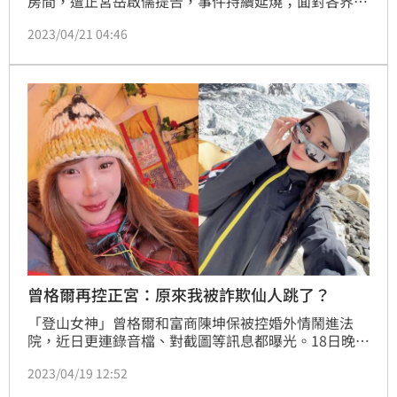
房間，遭正宮岳啟儒提告，事件持續延燒；面對各界質
疑聲，曾格爾昨（20）天在臉書發表長文，大談「什麼
2023/04/21 04:46
是侵害配偶權？」她在文中提到，如果有婚姻的女性或
男性，女女或男男之間有曖昧對話，或是親密行為。
「對於大眾來說，這樣算違法嗎？歡迎大家討論！」因
為論點獨特，引發網友熱議，連網紅陳沂也朝聖留言，
「吃個胃藥壓壓驚！」
曾格爾再控正宮：原來我被詐欺仙人跳了？
「登山女神」曾格爾和富商陳坤保被控婚外情鬧進法
院，近日更連錄音檔、對截圖等訊息都曝光。18日晚
間，男主角陳坤保透過律師事務所發出聲明，認了與曾
2023/04/19 12:52
格爾發生親密接觸；曾格爾今（19）天再度透過臉書控
訴，半年來已看過20次精神科、頭髮一撮一撮掉下來，