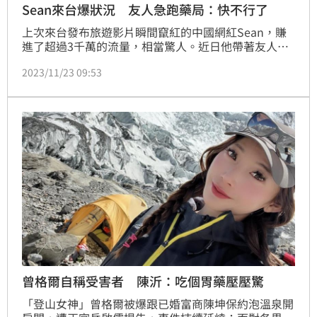
Sean來台爆狀況 友人急跑藥局：快不行了
上次來台發布旅遊影片瞬間竄紅的中國網紅Sean，賺
進了超過3千萬的流量，相當驚人。近日他帶著友人陳
老師和老婆再度來台，幾乎每天都會在頻道上發布台灣
2023/11/23 09:53
旅遊的影片，一舉一動都受到關注。不過，由於台灣的
美食太好吃，且不管走到哪都有粉絲請客，也讓友人吃
到身體出狀況，緊急跑到藥局買藥後，才得以解決問
題。
曾格爾自稱受害者 陳沂：吃個胃藥壓壓驚
「登山女神」曾格爾被爆跟已婚富商陳坤保約泡溫泉開