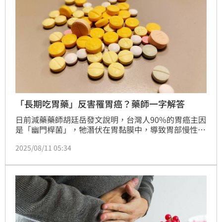
「長期吃胃藥」反害罹胃癌？藥師一字解答
日前減藥藥師胡廷岳發文說明，台灣人90%的胃癌主因
是「幽門桿菌」，牠潛伏在胃黏膜中，導致胃部慢性發
炎，最終病變；而胃藥的功用是讓「胃酸不酸」，這會
2025/08/11 05:34
降低胃酸殺菌力，讓幽門桿菌趁機入侵，長輩「拿止痛
藥就一定要搭配一顆胃藥」的習慣其實不太妥當。胡廷
岳直言，「『長期吃胃藥』會讓人胃癌嗎？會。加工食
物甚至不是胃癌主因。」