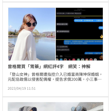
常看著天空掉眼淚，「檢視全部過程，原來我被詐欺仙
人跳了？」
曾格爾買「胃藥」網紅評4字 網笑：神解
「登山女神」曾格爾遭指控介入已婚富商陳坤保婚姻，
元配岳啟儒以侵害配偶權，提告求償200萬，小三事件
持續炎上。岳啟儒更曝光多張曾格爾與富商的對話，其
2023/04/19 11:51
中陳坤保提及的「沒做防護，要記得吃藥」，曾格爾事
後也解釋吃的是「胃藥」，引發網友熱議。網紅陳沂也
在臉書寫下4字註解，笑翻網友。