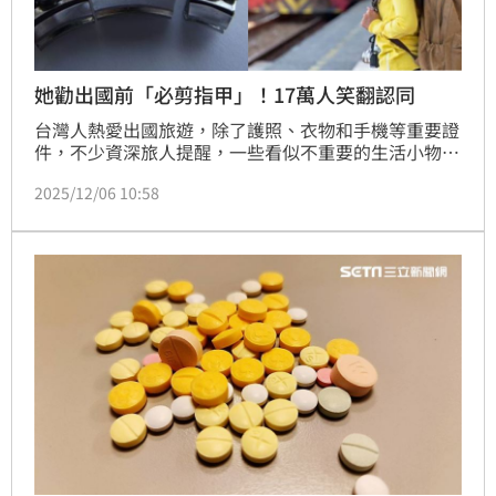
她勸出國前「必剪指甲」！17萬人笑翻認同
台灣人熱愛出國旅遊，除了護照、衣物和手機等重要證
件，不少資深旅人提醒，一些看似不重要的生活小物反
而是旅行舒適度的關鍵。過去就有不少人建議必帶台灣
2025/12/06 10:58
牙線棒，而近日更有女網友點名，現在出國前必做兩件
事：一是確認指甲有剪，二是帶上胃藥。這番言論立刻
引起廣大共鳴，許多網友紛紛認同，甚至笑稱指甲刀和
胃藥的重要性，可能不亞於手機。