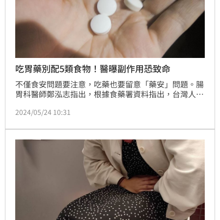
吃胃藥別配5類食物！醫曝副作用恐致命
不僅食安問題要注意，吃藥也要留意「藥安」問題。腸
胃科醫師鄭泓志指出，根據食藥署資料指出，台灣人一
年吃掉22億顆胃藥，吃胃藥是常見治療各種胃腸疾病的
2024/05/24 10:31
方式，能有效緩解胃痛、消化不良等症狀。但同時，在
服用胃藥期間也需要注意飲食，因為某些食物會和胃藥
相互作用，影響藥物吸收及胃部不適。