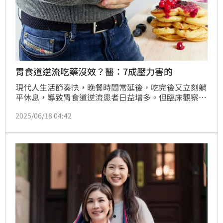
胃食道逆流吃藥沒效？醫：7成壓力害的
現代人生活節奏快，晚餐時間常延後，吃完後又立刻躺
平休息，導致胃食道逆流患者日益增多。但臨床觀察卻
發現，不少人長年服用胃藥仍不見好轉，問題可能根本
2025/06/18 04:42
不是「胃酸」，而是「心理壓力」作祟。