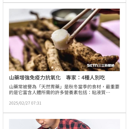
山藥增強免疫力抗氧化 專家：4種人別吃
山藥常被譽為「天然胃藥」是秋冬當季的食材，最重要
的是它富含人體所需的許多營養素包括：粘液質
（mucin）膽鹼（choline）、纖維素、脂肪、維生素
2025/02/27 07:31
A、B1、B2、C及鉀、鈣、鐵、磷等。營養學專家洪泰
雄老師表示，山藥它具有天然的黏稠質地可用來做勾芡
外，對人體還有6大好處，是相當多功能且有益健康的
食物。