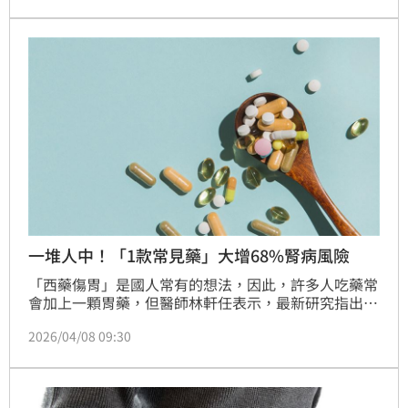
外，胃幽門螺旋桿菌是引發胃癌的主因，建議透過碳13
吹氣試驗定期篩檢。若想守護胃部健康，應補充維生素
U與蛋黃免疫球蛋白IGy，藉此修復胃黏膜並抑制壞菌
活性，才能從根本改善胃病，遠離癌症威脅。
一堆人中！「1款常見藥」大增68%腎病風險
「西藥傷胃」是國人常有的想法，因此，許多人吃藥常
會加上一顆胃藥，但醫師林軒任表示，最新研究指出，
長期的「護胃」習慣正在掏空腎功能，會增加68%慢性
2026/04/08 09:30
腎病的風險、增加15%洗腎風險。