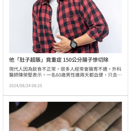
他「肚子超脹」竟重症 150公分腸子慘切除
現代人因為飲食不正常，很多人經常會腸胃不適。外科
醫師陳榮堅表示，一名60歲男性連兩天都血便，只去藥
局買胃藥解決，未料某天肚子非常脹而掛急診，檢查發
2024/08/24 08:25
現是「腸中風」，已經有一段腸子已壞死，後來患者切
除了150公分壞死的小腸，還得住加護病房。陳榮堅表
示，若患者感覺胃痛時，吃了胃藥隔幾個小時仍未改
善，就立即就醫，應可保住腸子、不需開刀。