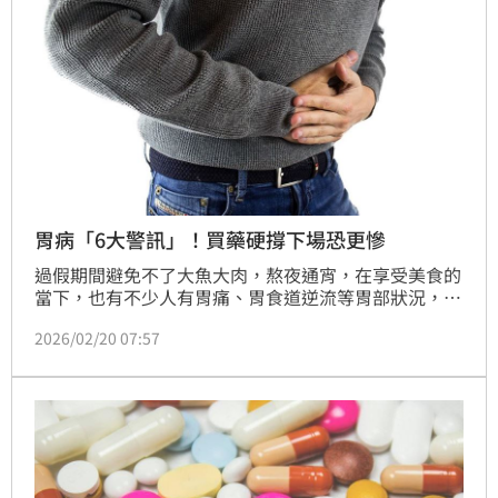
胃病「6大警訊」！買藥硬撐下場恐更慘
過假期間避免不了大魚大肉，熬夜通宵，在享受美食的
當下，也有不少人有胃痛、胃食道逆流等胃部狀況，大
部分人想著吞顆胃藥就沒事了，但在你以為緩解的時
2026/02/20 07:57
候，其實也可能把真正的原因隱瞞住了，肝膽腸胃科醫
師張琮承提醒，若出現六種紅旗警訊，就要立即就醫，
以免延誤到最佳治療時間。