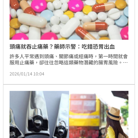
頭痛就吞止痛藥？藥師示警：吃錯恐胃出血
許多人平常遇到頭痛、關節痛或經痛時，第一時間就會
服用止痛藥，卻往往忽略這類藥物潛藏的腸胃風險。彰
濱秀傳藥學部教學副組長洪正憲提醒，此類藥物若服用
2026/01/14 10:04
方式不當或長期使用，可能對胃部與腸道造成傷害，嚴
重時甚至引發潰瘍、出血等危及生命的併發症，因此建
議民眾記住吃止痛藥時的4點注意事項，減緩藥物對腸
胃的傷害。