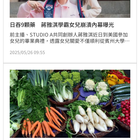
日吞9顆藥 蔣雅淇學霸女兒崩潰內幕曝光
前主播、STUDIO A共同創辦人蔣雅淇近日到美國參加
女兒的畢業典禮，透露女兒關愛不僅順利從賓州大學華
頓商學院（Wharton School of the University of 
2025/05/26 09:55
Pennsylvania）畢業，更同時「三主修」讓人佩服不
已。而今（26）日蔣雅淇也替女兒感謝大家的祝福，直
言「一路走來真的不簡單」。