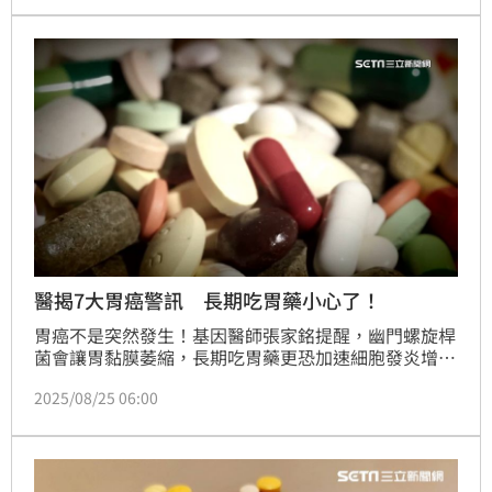
藥的問題，仍要聽醫生的指示。
醫揭7大胃癌警訊 長期吃胃藥小心了！
胃癌不是突然發生！基因醫師張家銘提醒，幽門螺旋桿
菌會讓胃黏膜萎縮，長期吃胃藥更恐加速細胞發炎增
生，從胃炎、胃息肉一路累積，最終走向癌變。
2025/08/25 06:00