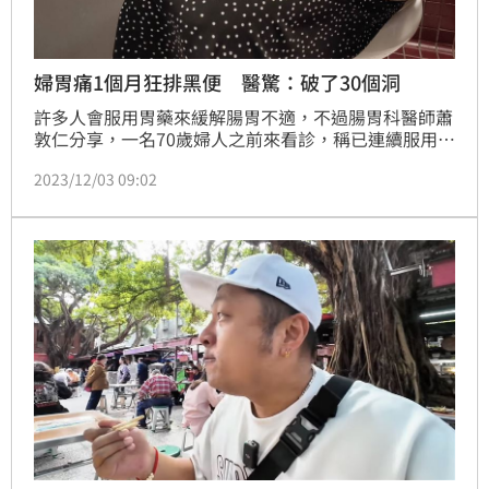
婦胃痛1個月狂排黑便 醫驚：破了30個洞
許多人會服用胃藥來緩解腸胃不適，不過腸胃科醫師蕭
敦仁分享，一名70歲婦人之前來看診，稱已連續服用一
個月的胃藥來緩解胃痛，還連日排出「黑便」，結果他
2023/12/03 09:02
替對方照胃鏡，卻發現婦人的胃有近30個洞，已經嚴重
胃潰瘍了。