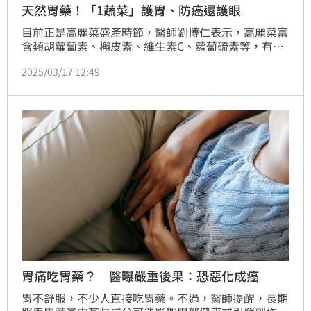
天然胃藥！「1蔬菜」護胃、防癌還護眼
目前正是高麗菜盛產時節，醫師劉博仁表示，高麗菜富
含類胡蘿蔔素、槲皮素、維生素C、蘿蔔硫素等，有研
究發現，槲皮素攝取多的人，罹患胃癌的比例會降低，
2025/03/17 12:49
顯示高麗菜對胃有保護效果，堪稱「天然的胃藥」。
胃痛吃胃藥？ 醫曝嚴重後果：恐惡化成癌
胃不舒服，不少人直接吃胃藥。不過，醫師提醒，長期