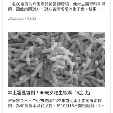
一名60幾歲的病患看診被醫師發現，他常去腸胃科拿胃
藥，因此詢問對方，對方表示常常消化不良，結果一檢
查發現腹部有顆的主動脈瘤，若破裂死亡率超過50％。
2022/11/07 08:22
本土霍亂首例！40歲女吃生蝦爆「5症狀」
疾管署今日下午公布我國2022年首例本土霍亂確定病
例，為40多歲本國籍女性，於10月18日開始腹瀉，10
月22日因持續頭暈、噁心、嘔吐、解水樣便及上腹部疼