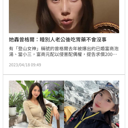
她轟曾格爾：睡別人老公後吃胃藥不會沒事
有「登山女神」稱號的曾格爾去年被爆出約已婚富商泡
湯、當小三，富商元配以侵害配偶權，提告求償200
萬，雙方近日持續開戰。至於富商說的「昨晚沒防護，
2023/04/18 09:49
記得買藥吃喔」，曾格爾解釋「我講的胃藥而已」，強
調兩人沒發生性行為。對此，關注事件發展的執業律師
李怡貞今（18）天再開轟「睡別人老公後吃胃藥真的不
會沒事，不要亂教！」