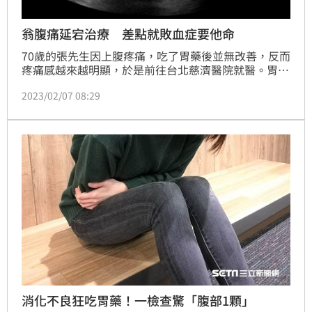
翁腹痛延宕治療 差點就敗血症要他命
70歲的張先生因上腹疼痛，吃了胃藥後並無改善，反而
疼痛感越來越明顯，於是前往台北慈濟醫院就醫。胃腸
肝膽科陳建華醫師安排腹部超音波檢查，發現張先生有
2023/02/07 08:29
膽結石且膽囊壁明顯增厚，診斷為「膽結石合併急性膽
囊炎」，若不及時治療，恐會產生敗血症而導致生命危
險，遂先做「經皮穿肝膽汁引流術」，加上藥物控制症
狀後，兩個月後施行「微創膽囊切除術」，術後張先生
恢復良好，三天後平安出院。
消化不良狂吃胃藥！一檢查驚「腹部1顆」