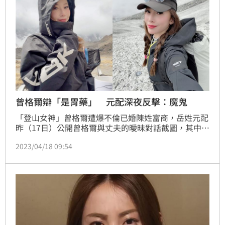
曾格爾辯「是胃藥」 元配深夜反擊：魔鬼
「登山女神」曾​格爾遭爆不倫已婚陳姓富商，岳姓元配
昨（17日）公開曾格爾與丈夫的曖昧對話截圖，其中最
引起注目的莫過於陳男說：「昨晚沒防護，記得買藥吃
2023/04/18 09:54
喔......在處理中」，曾格爾提醒「要刪這個訊息喔」。
曾格爾昨回覆網友，稱對話中指的是「胃藥」，並公開
陳男在開庭時的證詞。對此，岳姓元配今（18日）凌晨
再度發聲，指曾格爾「邪惡如魔鬼」。