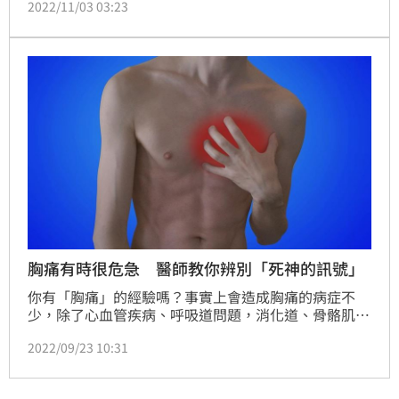
2022/11/03 03:23
痛就醫並收治住院，因糞便培養出疑似菌株，於10月
28日通報，並於11月2日檢驗確認感染產毒性霍亂弧菌
（血清型O1-Ogawa），經治療後症狀改善，目前已出
院。（記者：簡浩正）
胸痛有時很危急 醫師教你辨別「死神的訊號」
你有「胸痛」的經驗嗎？事實上會造成胸痛的病症不
少，除了心血管疾病、呼吸道問題，消化道、骨骼肌肉
系統疾病也可能引發胸痛，輕重緩急都不同。醫師呼
2022/09/23 10:31
籲，如果症狀符合心肌梗塞或主動脈剝離的前驅表現，
務必立刻就醫。（記者：陳弋）