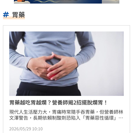
胃藥
胃藥越吃胃越爛？營養師揭2招擺脫爛胃！
現代人生活壓力大，胃痛時常隨手吞胃藥，但營養師林
文澤警告，長期依賴制酸劑恐陷入「胃藥惡性循環」。
胃酸不足會導致細菌在胃部發酵、產生氣體，反而加劇
2026/05/29 10:10
胃食道逆流，甚至影響鐵質與B12吸收而引發貧血。此