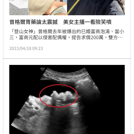
曾格爾胃藥論太震撼 美女主播一看險笑噴
「登山女神」曾格爾去年被爆出約已婚富商泡湯、當小
三，富商元配以侵害配偶權，提告求償200萬，雙方近
日在臉書開戰，引起關注。至於富商說的「昨晚沒防
2023/04/18 09:23
護，記得買藥吃喔」，曾格爾解釋「我講的胃藥而
已」，強調兩人沒發生性行為。對此，美女主播高毓璘
則表示，自己看到「胃藥」這個答案太震撼，差點笑出
來。