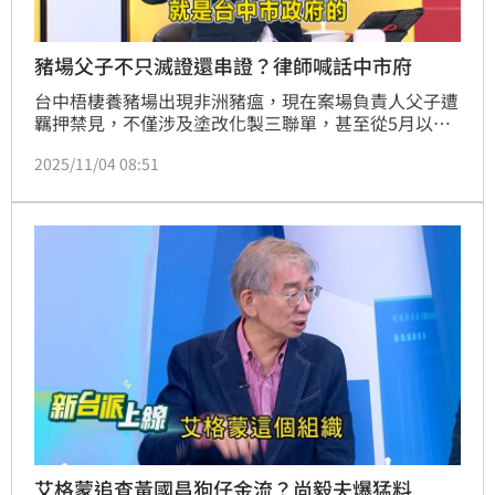
豬場父子不只滅證還串證？律師喊話中市府
台中梧棲養豬場出現非洲豬瘟，現在案場負責人父子遭
羈押禁見，不僅涉及塗改化製三聯單，甚至從5月以來
的廚餘蒸煮紀錄也造假。對此，律師陳又新在三立談話
2025/11/04 08:51
節目《新台灣加油》中質疑，若廚餘蒸煮設備4月就故
障，為何中市府多次訪查卻未查出疑點？而豬農父子因
為竄改紀錄以及串證遭收押，但只有他們嗎？
艾格蒙追查黃國昌狗仔金流？尚毅夫爆猛料