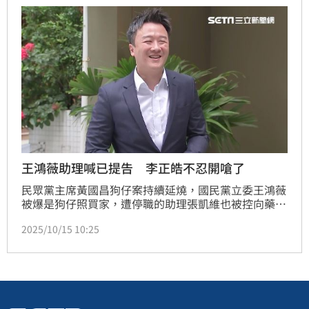
王鴻薇助理喊已提告 李正皓不忍開嗆了
民眾黨主席黃國昌狗仔案持續延燒，國民黨立委王鴻薇
被爆是狗仔照買家，遭停職的助理張凱維也被控向藥商
索賄，青年監督聯盟發起人、律師陳又新和媒體人馬郁
2025/10/15 10:25
雯等人昨（14）日赴北檢告發王鴻薇、張凱維涉犯貪污
治罪條例，而張凱維則發出聲明回擊，稱已對馬郁雯、
陳又新、許譽騰等人向北檢遞狀提告。對此，政論主持
人李正皓直言，「請問張凱維是要告什麼？多一條誣告
罪板上釘釘，真的是天作孽有可活，自作孽不可活。」