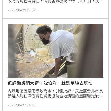
政府的角色與責任，備受各界檢視。今（29）日，民進
黨發言人吳崢指出，台北市長蔣萬安曾提到的「AI防
2026/06/29 05:32
洪」其實就只是官方的LINE帳號，訂閱人數僅兩千多
人。
低調勘災網大讚！沈伯洋：就是單純去幫忙
內湖地區因豪雨導致淹水，引發批評，民進黨台北市長
參選人沈伯洋低調勘災更協助當地清理的畫面曝光後，
也引起不少網友稱讚。沈伯洋今（27）日指出「因為我
2026/06/27 11:58
們就是單純去幫忙」，和里長討論後得知防火巷有大量
泥沙淤積，若不趕快清理會比較麻煩，但各家仍在清理