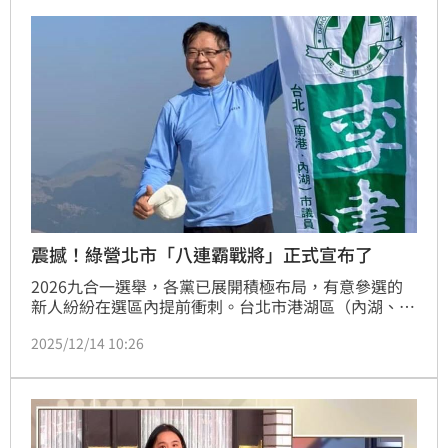
來，期待高院能有足以服眾的論據。
震撼！綠營北市「八連霸戰將」正式宣布了
2026九合一選舉，各黨已展開積極布局，有意參選的
新人紛紛在選區內提前衝刺。台北市港湖區（內湖、南
港）的民進黨八連霸資深議員李建昌正式宣布，2026
2025/12/14 10:26
他要交棒給律師陳又新，這等同他不再競選下一屆議員
連任。