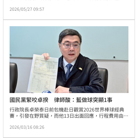
說自己沒接觸台商捐款、沒碰錢，卻發現對方與中國全
2026/05/27 09:57
國台聯常務副會長、廈門台商協會會長韓螢煥的「捧錢
照」，事後蕭旭岑則回應「正常人都能理解我說『我在
基金會不碰錢』的意思是我在基金會不管理錢」，拍完
就直接交給財務人員處理了。對此，律師陳又新直言，
若這案子最後走到法院，可能會兩敗俱傷，把「所有不
堪暴露在外」。
國民黨緊咬卓揆 律師酸：藍做球突顯1事
行政院長卓榮泰日前包機赴日觀賞2026世界棒球經典
賽，引發在野質疑，而他13日出面回應，行程費用由他
本人全數自費支付，並公開相關單據釐清事實，直接打
2026/03/16 08:26
臉藍白。對此，律師陳又新直言，其實國民黨在幫忙做
球，「讓我們知道台灣做出外交突破了」。