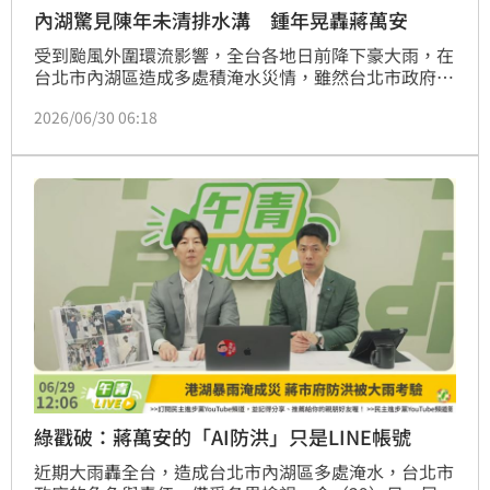
內湖驚見陳年未清排水溝 鍾年晃轟蔣萬安
受到颱風外圍環流影響，全台各地日前降下豪大雨，在
台北市內湖區造成多處積淹水災情，雖然台北市政府宣
稱都有落實側溝清理，但律師陳又新在協助災後清理
2026/06/30 06:18
時，卻驚見陳年未清的排水溝。對此，資深媒體人鍾年
晃在三立政論《前進新台灣》質疑，台北市到底有多少
側溝沒有清乾淨？而北台灣接下來至少還有三個月要面
臨雨季，到底要淹多少次？「台北市的淹水問題當然很
嚴重，但是蔣萬安腦袋淹水問題更嚴重！」
綠戳破：蔣萬安的「AI防洪」只是LINE帳號
近期大雨轟全台，造成台北市內湖區多處淹水，台北市