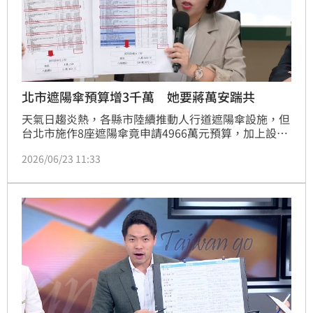
北市遮陽傘預算增3千萬 她要蔣萬安踹共
天氣日趨炎熱，各縣市陸續推動人行道遮陽傘設施，但
台北市施作8座遮陽傘竟申請4966萬元預算，加上設計
監造費所需991萬，單座造價高達744萬，對比新北市
2026/06/23 11:33
一座造價僅需90萬元，台北市多了8.2倍。日前都發局
宣稱單座造價僅146萬，就是在避重就輕，轉移焦點。
台北市議員簡舒培、台北市議員參選人陳又新、馬郁雯
今（23）日上午召開記者會，揭露天價遮陽傘造價被公
然灌水，短短三個月費用暴增3千萬，要求蔣萬安出面