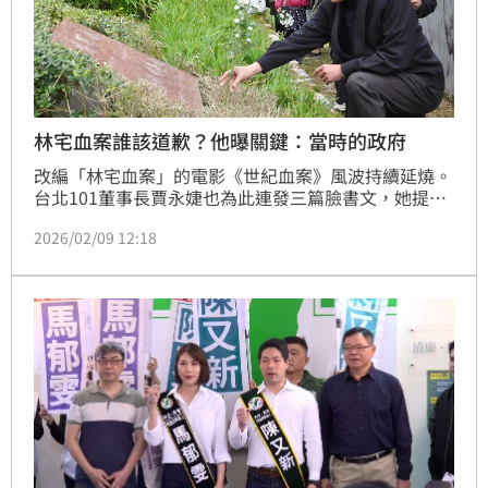
林宅血案誰該道歉？他曝關鍵：當時的政府
改編「林宅血案」的電影《世紀血案》風波持續延燒。
台北101董事長賈永婕也為此連發三篇臉書文，她提
到，當年的當權者請不要再掩蓋真相，勇於面對！現在
2026/02/09 12:18
的當權者請讓真相離我們越來越近。我駐歐盟代表謝志
偉說，要道歉的不是「現在的國家」，而是「當時的政
府」。