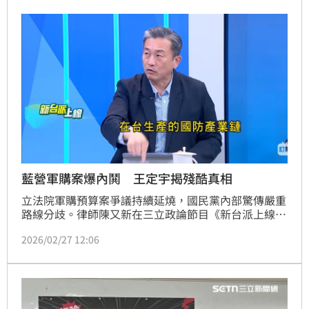
藍營軍購案爆內鬨 王定宇揭殘酷真相
立法院軍購預算案爭議持續延燒，國民黨內部驚傳嚴重
路線分歧。律師陳又新在三立政論節目《新台派上線》
中揭露，國民黨內的中生代立委對於由鄭麗文、傅崐
2026/02/27 12:06
萁、張顯耀等三人主導的「3,500億縮減版」極度不
滿。陳又新指出，這三位核心人物被視為「紅得不能再
紅」，其提出的金額已被國防部打臉根本不可行，這種
預算規模就像是「買了車卻不買油、買了發射架卻不買
飛彈」，完全無法形成實質戰力。