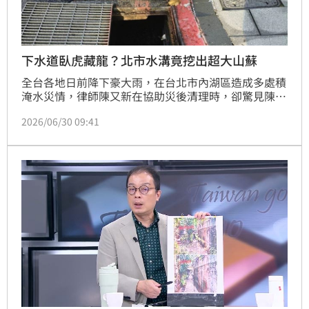
下水道臥虎藏龍？北市水溝竟挖出超大山蘇
全台各地日前降下豪大雨，在台北市內湖區造成多處積
淹水災情，律師陳又新在協助災後清理時，卻驚見陳年
未清的排水溝內部積滿泥沙，養分充足到讓多種植物
2026/06/30 09:41
「蓬勃生長」，陳又新今（30）日在三立政論節目《新
台派上線》分享幫忙清理時的「經人發現」，讓政治系
教授范世平大酸「下水道真是臥虎藏龍」。