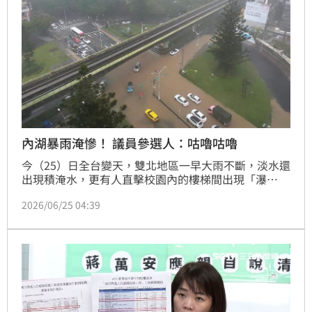
內湖暴雨淹慘！ 議員參選人：咕嚕咕嚕
今（25）日全台變天，雙北地區一早大雨不斷，淡水還
出現積淹水，更有人直擊校園內的樓梯間出現「瀑
布」。受鋒面以及西南風增強的影響，全台災情不斷，
2026/06/25 04:39
其中，台北市內湖區罕見發生淹水，民進黨港湖議員參
選人陳又新發出影片說，沒想到，咕嚕咕嚕咕嚕。