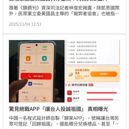
隨著《鏡週刊》資深司法記者林俊宏揭露，除凱思國際
外，民眾黨立委黃國昌主導的「揭弊者協會」也被指涉
及支付狗仔薪資，相關金流更被爆遭國安單位鎖定。如
2025/11/04 12:51
今更傳出最具國際洗錢追查能力的 「艾格蒙反洗錢組
織」可能已經加入調查，事件瞬間升級為國安層級風
暴。（記者唐家興）
驚見統戰APP「讓台人投誠祖國」 真相曝光
中國一名程式設計師自製「歸家APP」，號稱讓台灣民
眾可登記「回歸祖國」，還能積分兌換禮品、甚至「一