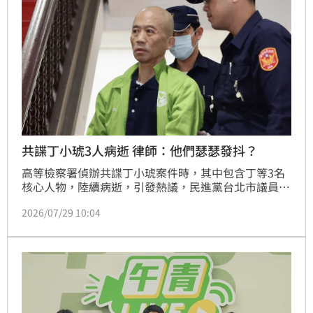
共諜丁小琥3人病逝 律師：他們瑟瑟發抖？
高等檢察署偵辦共諜丁小琥案件時，其中包含丁等3名
核心人物，陸續病逝，引發熱議，民進黨台北市議員參
選人陳又新律師說，他獲知的訊息幾乎可以肯定，這是
2026/07/29 10:04
中國為了避免上線被順藤摸瓜而果斷棄子。很好奇，那
些以為出賣台灣就可以換來榮華富貴、一生平安的人，
現在是否正在瑟瑟發抖？