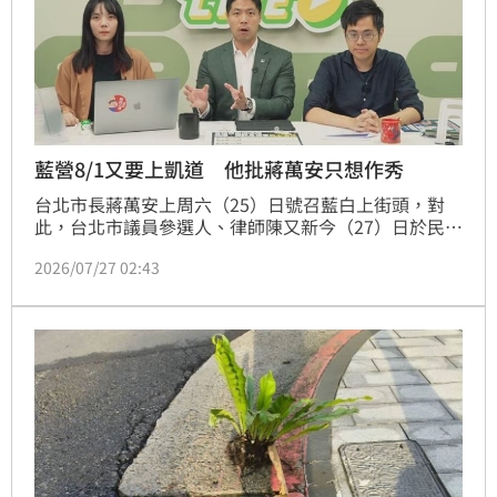
藍營8/1又要上凱道 他批蔣萬安只想作秀
台北市長蔣萬安上周六（25）日號召藍白上街頭，對
此，台北市議員參選人、律師陳又新今（27）日於民進
黨新媒體中心主任阮俊達主持的直播節目《午青LIVE》
2026/07/27 02:43
中表示，藍營側翼偽造賴清德總統聲音就是犯罪，請蔣
萬安、盧秀燕翻一翻法條，不要瞎挺；更批蔣萬安荒廢
市政、丟包下屬，只顧操弄政治、忙上街作秀，市民都
看清蔣萬安的市政無能。