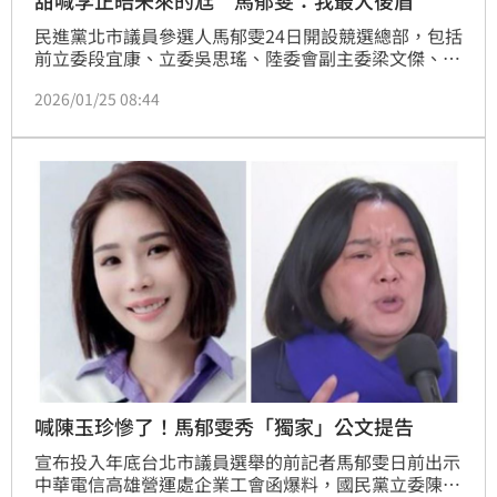
甜喊李正皓未來的尪 馬郁雯：我最大後盾
民進黨北市議員參選人馬郁雯24日開設競選總部，包括
前立委段宜康、立委吳思瑤、陸委會副主委梁文傑、政
論節目主持人李正皓、資深媒體人康仁俊、北市議員陳
2026/01/25 08:44
賢蔚、簡舒培，北市議員參選人陳又新等皆出席。馬郁
雯今（25）天一早在臉書發文說，「正皓於我而言，是
我成為勇敢、堅強模樣時最大的後盾，我知道他會一直
在且用最溫柔的方式陪在我身旁」。
喊陳玉珍慘了！馬郁雯秀「獨家」公文提告
宣布投入年底台北市議員選舉的前記者馬郁雯日前出示
中華電信高雄營運處企業工會函爆料，國民黨立委陳玉