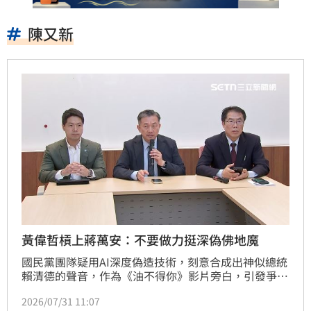
陳又新
黃偉哲槓上蔣萬安：不要做力挺深偽佛地魔
國民黨團隊疑用AI深度偽造技術，刻意合成出神似總統
賴清德的聲音，作為《油不得你》影片旁白，引發爭
議。台北市長蔣萬安坦言，是自己特別拜託韋淳祐團隊
2026/07/31 11:07
協助製作宣傳影片，更放話「嚴正告訴賴政府，有事衝