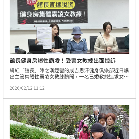
館長健身房爆性霸凌！受害女教練出面控訴
網紅「館長」陳之漢經營的成吉思汗健身俱樂部近日爆
出主管集體性霸凌女教練醜聞，一名已婚教練追求女教
練A小姐不成，用盡心機刁難、性霸凌，造成A小姐壓
2026/02/12 11:12
力超載，一度輕生。新北市議員戴瑋姍、台北市議員參
選人中正萬華馬郁雯、內湖南港陳又新今（12日）陪同
受害當事人召開「打臉館長直播說謊！健身房集體性霸
凌女教練更多證據曝光！」記者會，要求勞工局收案調
查。