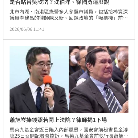
是否站台吳欣岱？沈伯洋、徐國勇這麼說
北市內湖、南港區綠營多人參選市議員，包括接棒資深
議員李建昌的律師陳又新、回鍋政壇的「吸票機」前立
委高嘉瑜，另有現任議員何孟樺、王孝維，此外台灣基
2026/06/06 11:41
進也推出醫師吳欣岱參選，台北市長參選人沈伯洋今
（6）日細數港湖議員們的政績，強調「這些是最有戰
鬥力、給市民最好的團隊」，因此絕對以本黨候選人為
主；民進黨秘書長徐國勇則說，是否站台其他黨籍，黨
內還在協商中。
蕭旭岑捧錢照若鬧上法院？律師揭1下場
馬英九基金會近日陷入內部風暴，國安會前秘書長金溥
聰25日召開記者會控訴，馬英九基金會前執行長蕭旭岑