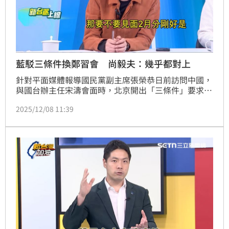
藍駁三條件換鄭習會 尚毅夫：幾乎都對上
針對平面媒體報導國民黨副主席張榮恭日前訪問中國，
與國台辦主任宋濤會面時，北京開出「三條件」要求國
民黨在立法院配合，藉此換取「鄭習會」在農曆年前後
2025/12/08 11:39
登場，國民黨今（8）日嚴正駁斥報導不實。然而，資
深媒體人尚毅夫對比對國民黨近期立院作為，與傳聞中
的北京「條件清單」高度吻合，質疑:「立院法案動得
太巧、太快幾乎都對上」。