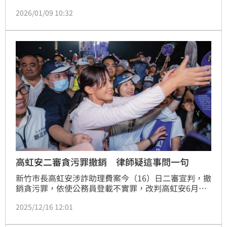
珍要求中華電信主管，前往國民黨金門縣黨部報告人事
2026/01/09 10:32
案，施壓喬官的行徑，猶如土皇帝。今（9）日馬郁雯
在臉書發文「陳玉珍慘了！」並說自己「獨家」掌握中
華電信工會已正式行文，要求中華電信全面清查公司人
事關說案，她也會跟律師陳又新鈴告發陳玉珍涉犯圖
利、藉勢藉端勒索等罪。陳玉珍則說「不隨之起舞」。
高虹安二審貪污罪撤銷 律師疑這事問一句
新竹市長高虹安涉詐助理費案今（16）日二審宣判，撤
銷貪污罪，依使公務員登載不實罪，改判高虹安6月有
期徒刑，得易科罰金。對此，陳又新律師說，在國民黨
2025/12/16 12:01
立委陳玉珍【助理費挪用除罪化】草案都還沒通過的現
在，高院如何認定立委有權使用助理費？等判決理由出