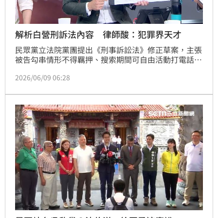
解析白營刑訴法內容 律師酸：犯罪界天才
民眾黨立法院黨團提出《刑事訴訟法》修正草案，主張
被告勾串情形不得羈押、搜索期間可自由活動打電話、
偵查中羈押期縮短、就訊不得拘束身體等規定，挨轟是
2026/06/09 06:28
「柯文哲條款」而引發熱議。對此，民進黨台北市議員
參選人、律師陳又新在三立政論節目《前進新台灣》
中，從實務層面解析民眾黨團所提《刑訴法》修法內
容，直言修法後將根本抓不到、判不到罪犯，狠酸民眾
黨是「犯罪界的天才」，今年選舉應該會得到不少犯罪
集團、詐騙集團的支持