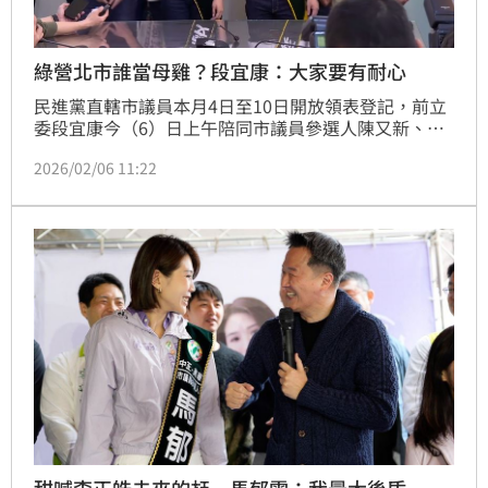
綠營北市誰當母雞？段宜康：大家要有耐心
民進黨直轄市議員本月4日至10日開放領表登記，前立
委段宜康今（6）日上午陪同市議員參選人陳又新、馬
郁雯前往台北市黨部登記，針對外界關注綠營台北市長
2026/02/06 11:22
人選，段宜康表示，支持者的焦慮，相信中央黨部都知
道，但這本就不是一個容易的工作。首都市長候選人的
產生，本來就要有一段過程，這個過程也是選戰的一部
分，請大家期待，民進黨一定會推出最優秀的人選，來
帶領年底的大選。