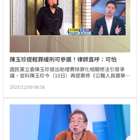
陳玉珍提輕罪緩刑可參選！律師直呼：可怕
國民黨立委陳玉珍提出助理費除罪化相關修法引發爭
議，豈料陳玉珍今（10日）再提案修《公職人員選舉罷
免法》第26條，意圖放寬參選公職的「排黑」條款，讓
2025/12/09 06:56
緩刑犯人也能參選。對此，律師陳又新於三立政論《前
進新台灣》中表示，陳玉珍讓緩刑犯可以選，若這東西
開放出來的話，就差很多，會很可怕，因為這樣開放出
來以後管他犯什麼罪，都可以選。