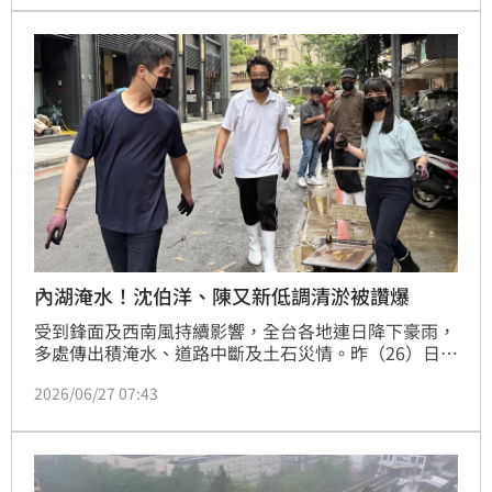
自家環境無暇顧及防火巷，因此他們先協助清淤避免二
次淹水。
內湖淹水！沈伯洋、陳又新低調清淤被讚爆
受到鋒面及西南風持續影響，全台各地連日降下豪雨，
多處傳出積淹水、道路中斷及土石災情。昨（26）日，
台北市長參選人沈伯洋與台北市議員參選人陳又新前往
2026/06/27 07:43
台北市內湖區，協助淹水受災戶清理淤泥，低調投入救
災的身影獲得不少網友讚賞。對此，沈伯洋笑稱，「除
了我和又新之外，還有一位不斷幫我們打氣和幫忙搬東
西的吟遊詩人喔！」