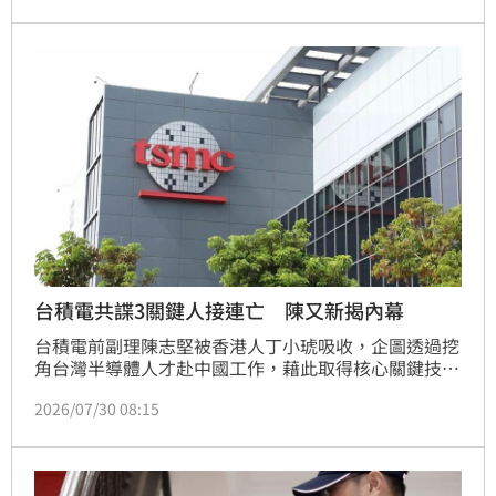
著我來」。對此，台南市長黃偉哲今（31）日北上召開
記者會表示，蔣萬安美國名校畢業又取得律師資格，卻
力挺深偽AI，直呼「如果不是法律知識專業有所欠缺就
是故意說假話，這樣的行為我們無法接受」。並喊話蔣
萬安不要作為
台積電共諜3關鍵人接連亡 陳又新揭內幕
台積電前副理陳志堅被香港人丁小琥吸收，企圖透過挖
角台灣半導體人才赴中國工作，藉此取得核心關鍵技
術，不過全案偵辦期間，丁小琥及2名核心幹部卻在1年
2026/07/30 08:15
內接連病逝，引發外界聯想猜測，對此，北市議員參選
人、律師陳又新語出驚人表示，「這是中國為了避免上
線被順藤摸瓜而果斷棄子。」