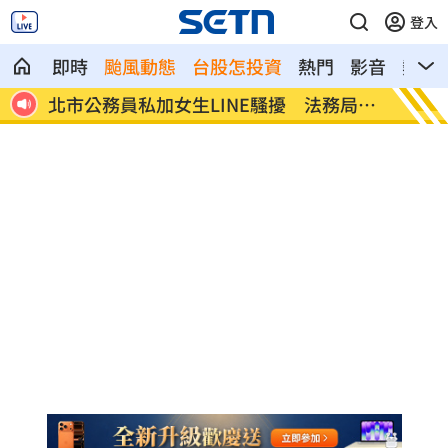
登入
即時
颱風動態
台股怎投資
熱門
影音
熱搜
局回
美女律師狠詐10億佣金 郭台銘：沒找仲
屏東男
介
金