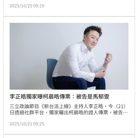
鍵呼叫解放軍」，涉及統戰引發熱議。律師陳又新痛批
2025/10/25 09:19
此舉恐拖全台下水，網友呼籲政府徹查真實性。
李正皓獨家曝柯晨晧傳票：被告是馬郁雯
三立政論節目《新台派上線》主持人李正皓，今（21）
日透過社群平台，獨家曬出柯晨晧的證人傳票，被告寫
的就是是政治記者馬郁雯與律師陳又新等。關於這張傳
2025/10/21 09:25
票的背後意義，李正皓也透露，可以看出幾個事實。