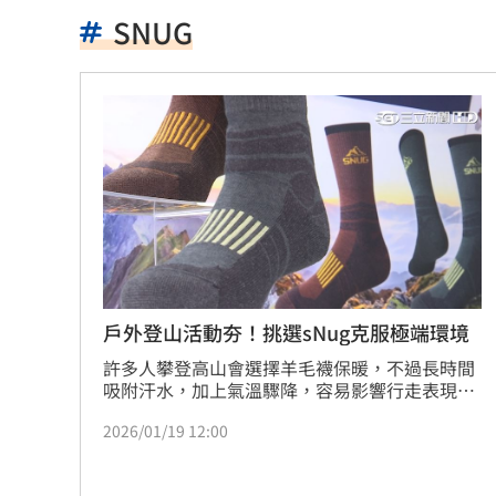
LINE更新傳災情！ 用戶怨「主題全報
SNUG
美國出手封殺中國機器人！北市曾高調
初來富邦最熟張育成 瑪帝斯：打電玩
車站、農場廁所裝針孔 台鐵司機成偷
下週台股能否突破反壓？專家點名今晚
律師詐慈濟仍接機BNT 同框陳時中、張
託付360萬存款！兒1原因全花完甩存摺
戶外登山活動夯！挑選sNug克服極端環境
國一生持掃把打女老師！視網膜受損恐
許多人攀登高山會選擇羊毛襪保暖，不過長時間
吸附汗水，加上氣溫驟降，容易影響行走表現，
因此機能襪品牌sNug利用特殊紗線結構，解決傳
女星授權AI短劇 「裙下仰拍視角」片
2026/01/19 12:00
統羊毛襪痛點，讓足部維持乾爽狀態。
防代刀！衛福部祭新規：醫材商嚴禁碰