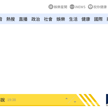
娛樂星聞
iNEWS
祝你健康
音
熱搜
直播
政治
社會
娛樂
生活
健康
國際
0%
19:51
反擊
19:45
2倍
19:45
秘辛
19:42
薪
19:40
傳說
19:38