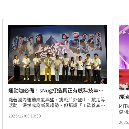
廢」
19:31
引進
19:23
用過
19:21
拍狼
19:16
關鍵
19:12
淑芬
19:12
嗆母
19:08
運動咖必備！sNug打造真正有感科技羊絨
失明
經濟
19:07
襪
隨著國內運動風氣興盛，挑戰戶外登山、縱走等
獎
活動，儼然成為新興趨勢，但都說「工欲善其
MI
挨轟
19:00
事，必先利其器」，從事戶外運動，尤其面對極
傑利
2025/12/09 10:30
具挑戰的氣候與狀況時，配合的裝備自然就相當
榮獲
病人
重要了！台灣知名機能襪品牌sNug，歷時三年多
2025
18:57
龔明
研發與測試，專為極寒、高山、多日縱走等戶外
領導