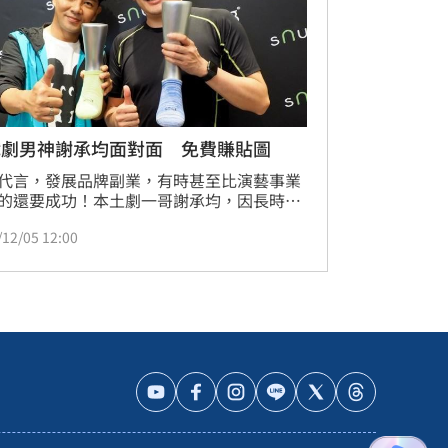
戲劇男神謝承均面對面 免費賺貼圖
代言，發展品牌副業，有時甚至比演藝事業
的還要成功！本土劇一哥謝承均，因長時間
相當注重衛生問題，尤其當初軋戲時，同一
/12/05 12:00
子穿三天了，卻都沒有氣味喔，這讓謝承均
成主顧甚至躍昇成為代言人，也順勢推廣台
頭製襪工業及本土除臭襪優良品牌．甚至還
直播處女秀免費贈送粉絲貼圖！（記者　陳
）