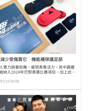
舞減少受傷靠它 機能襪保護足部
人賣力跳著街舞，展現青春活力。其中霹靂
被納入2024年巴黎奧運比賽項目。加上近期
的舞蹈選秀節目「原子少年」，讓愛跳舞的
/07/15 05:00
有被看見的機會，也因此意外帶動跳舞必備
襪商機，其中機能襪更成為選購焦點！