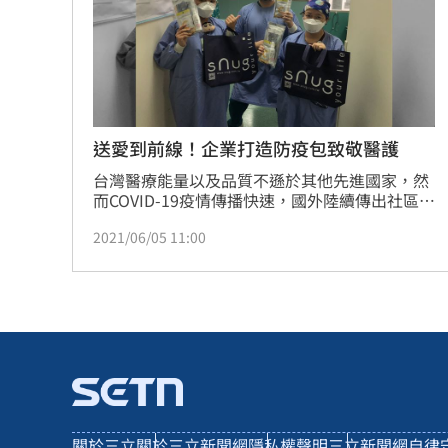
送愛到前線！企業打造防疫包致敬醫護
台灣醫療能量以及品質不遜於其他先進國家，然
而COVID-19疫情傳播快速，國外陸續傳出社區及
醫院群聚事件，造成國內醫護人員工作負荷過
2021/06/05 11:00
重，醫護人員防護衣一穿就是一整天，脫下來後
全身溼答答！知名除臭襪SNUG聯合其他企業好
友，打造「醫護防疫包」包括減輕醫護久站壓力
的銀纖維鞋墊、防護口罩收納、酒精乾洗手、維
他命Ｃ，千組送抵8家醫院為醫護打氣！（記
者　陳佳鈴）
關於三立
關於三立新聞網
隱私權聲明
三立新聞網自律