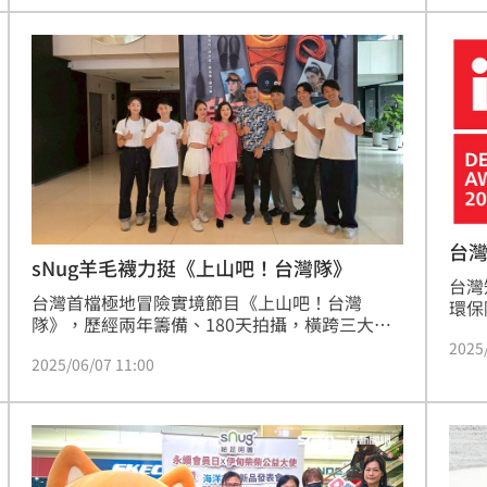
族群，打造出了一雙真正能應付極寒、濕冷與長
榮耀
」
18:56
距離挑戰的科技羊絨襪。
並獲
了
18:51
補助
18:49
焦點
18:49
台灣
sNug羊毛襪力挺《上山吧！台灣隊》
台灣
台灣首檔極地冒險實境節目《上山吧！台灣
環保
隊》，歷經兩年籌備、180天拍攝，橫跨三大
設計
洲、征服三座世界級聖山，展開一場以「人生幹
2025
DE
2025/06/07 11:00
大事」為名的極限挑戰行動。邀請屢獲國際大獎
造的
」氣
12:00
的台灣製專業機能襪品牌【sNug給足呵護】一同
支持，攜手節目團隊，從腳下出發，為台灣精神
成形
12:00
同行，撐住每一段艱鉅路程。
場！
10:30