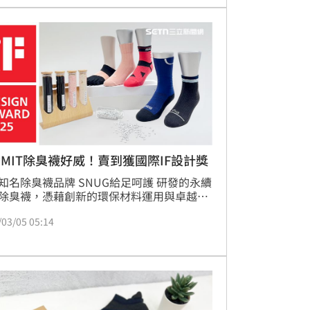
，更象徵「女力友善」已成為企業核心文化
國家高度肯定。
MIT除臭襪好威！賣到獲國際IF設計獎
知名除臭襪品牌 SNUG給足呵護 研發的永續
除臭襪，憑藉創新的環保材料運用與卓越的
工藝，榮獲2025年德國iF設計獎（iF 
/03/05 05:14
SIGN AWARD），再度向國際市場展現台灣製
優異品質與創新實力。