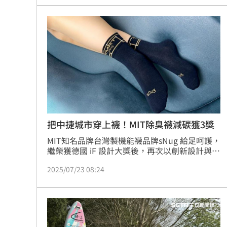
外資狂提款！國家隊3億護「這檔金融股 
姜厚任女友稱學歷「3碩1博」 台大發聲
官方認熊本地震為激甚災害 擴大國家
工會風波擴大 許常德再嗆曹雨婷轉移
台灣彩券開獎直播中
20:31
把中捷城市穿上襪！MIT除臭襪減碳獲3獎
LIVE三立+24小時直播
15:27
MIT知名品牌台灣製機能襪品牌sNug 給足呵護，
繼榮獲德國 iF 設計大獎後，再次以創新設計與機
三立iNEWS新聞台線上直播
18:00
能實力獲得國際肯定。與台中捷運合作推出的
2025/07/23 08:24
「中捷城市探索永續機能除臭襪」，減碳概念及
台彩父親節推新刮刮樂千萬頭獎超「爸
循環除臭機能，深受肯定接連斬獲三大獎！
商場戰國來臨 台中「頂奢大道」逐漸
「拍片人的多重宇宙」職涯論壇9/12登