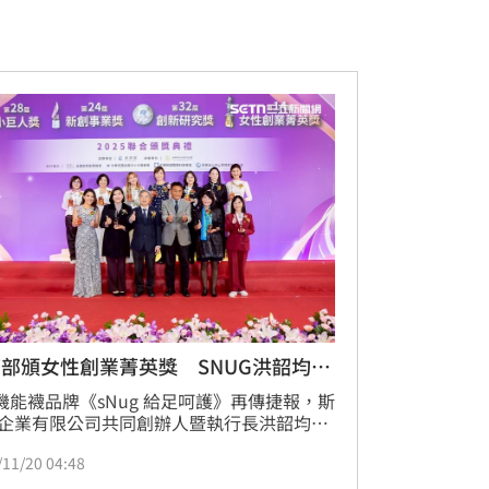
部頒女性創業菁英獎 SNUG洪韶均獲
T機能襪品牌《sNug 給足呵護》再傳捷報，斯
企業有限公司共同創辦人暨執行長洪韶均，
經濟部「第14屆女性創業菁英獎」，19日由
/11/20 04:48
鑫部長親自頒獎，肯定其在企業經營、女性
與職場文化上的卓越實踐。這不僅是品牌的