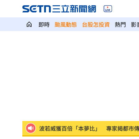
即時
颱風動態
台股怎投資
熱門
影
群聯7月營收刷新紀錄！1物出貨暴增450
遭小38歲前任討2400萬 75歲影后強硬
肥大叔猝逝 廚房2事恐害罹癌風險增近
《KPOP獵魔女團》團隊將訪台 曝爆紅
賴清德呼籲：企業有賺錢就該幫員工加
波若威獲百倍「本夢比」 專家揭都市