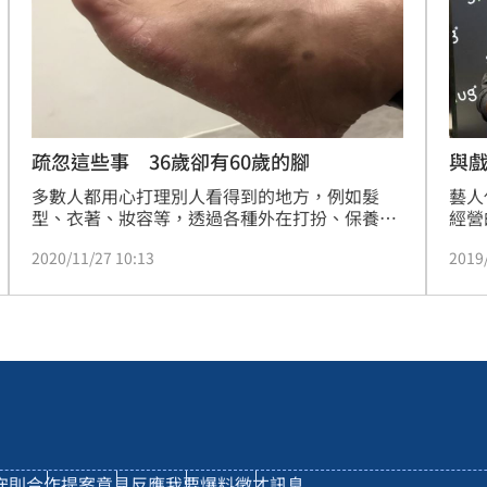
與
疏忽這些事 36歲卻有60歲的腳
藝人
多數人都用心打理別人看得到的地方，例如髮
經營
型、衣著、妝容等，透過各種外在打扮、保養方
拍戲
式，讓自己看起來漂亮好看、甚至比實際年齡年
2019
2020/11/27 10:13
雙襪
輕，但你有想過你的腳年齡嗎？
一試
灣社
獻出
佳鈴
守則
合作提案
意見反應
我要爆料
徵才訊息