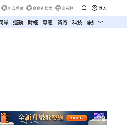
阿立導讀
寶島神很大
富房網
登入
兩岸
運動
財經
專題
新奇
科技
旅遊
汽車
寵物