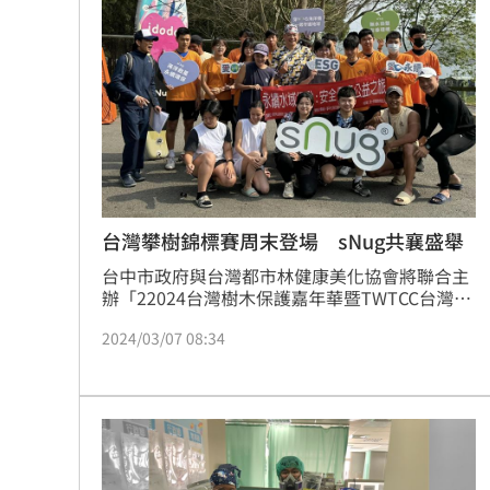
8國球員齊聚高雄 Formosa 7s掀足球
理想混蛋號召粉絲跨海追星吃美食！
18:
台灣攀樹錦標賽周末登場 sNug共襄盛舉
台中市政府與台灣都市林健康美化協會將聯合主
辦「22024台灣樹木保護嘉年華暨TWTCC台灣攀
樹國際錦標賽」，將於本周末(3/7&8)於台中公園
2024/03/07 08:34
盛大舉行。此次活動集結來自9國的50名攀樹好
手，除了強調重視綠化、樹木保護外，更希望向
民眾推廣正確的樹木保育觀念。台灣知名的除臭
襪品牌龍頭「sNug」致力於推動綠色生活理念，
在本次活動中，也將參與現場攤位並提供免費兌
換品牌好禮的專屬活動，為活動增添更多亮點。