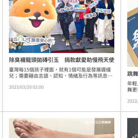
熱潮
10:00
15
除臭襪龍頭拋磚引玉 捐款獻愛助慢飛天使
臺灣每15個孩子裡面，就有1個可能是發展遲緩
跳
兒；需要藉由言語、認知、情緒及行為等訊息中
篩檢判斷、趁早治療。sNug 長期與伊甸合作，
年輕
2023/03/20 02:00
投入早療支援不遺餘力，過去已累積超過85萬元
舞更
公益捐款，更於會員日活動捐贈當日20%營業
熱門
額，並邀請伊甸曹儉副執行長至現場授贈，期望
2022
孩子
拋磚引玉、凝聚更多愛心。（記者　陳佳鈴）
的鞋