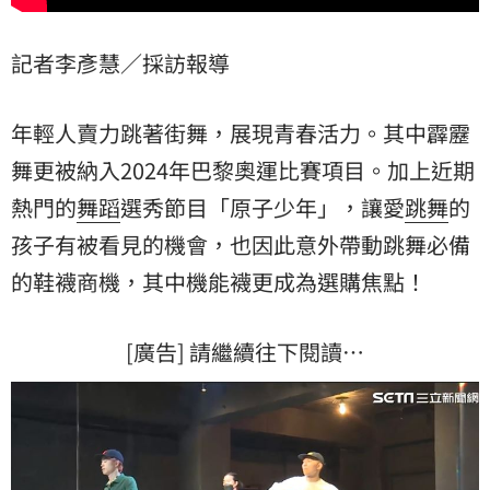
記者李彥慧／採訪報導
年輕人賣力跳著街舞，展現青春活力。其中霹靂
舞更被納入2024年巴黎奧運比賽項目。加上近期
熱門的
舞蹈
選秀節目「原子少年」，讓愛
跳舞
的
孩子有被看見的機會，也因此意外帶動跳舞必備
的鞋襪商機，其中機能襪更成為選購焦點！
[廣告] 請繼續往下閱讀…