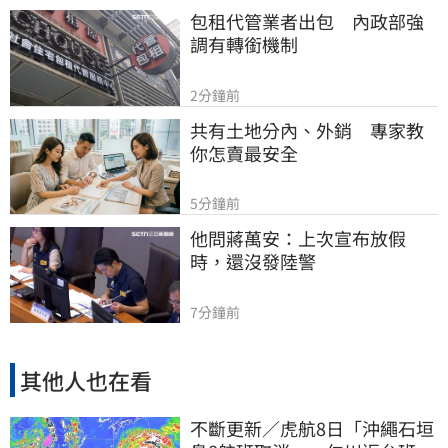
包租代管業者出包　內政部強
調有轉銜機制
2分鐘前
共有土地分內、外銷　專家教
你怎賣最安全
5分鐘前
他問蔣萬安：上次宣布放假
時，還沒發陸警
7分鐘前
其他人也在看
不斷更新／虎航8日「沖繩石垣