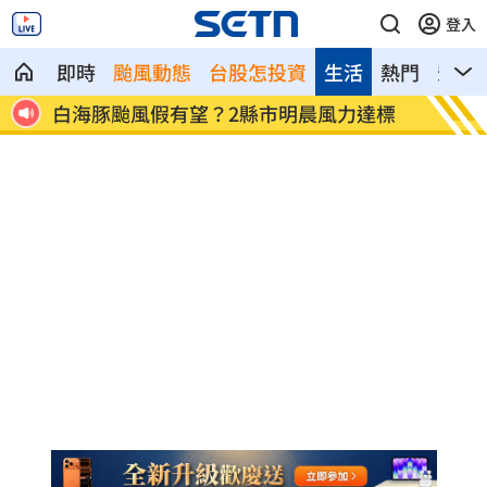
登入
即時
颱風動態
台股怎投資
生活
熱門
影音
達標
選美佳麗舞台「與蛇共舞」爆紅 結果慘
主機、
了
潰