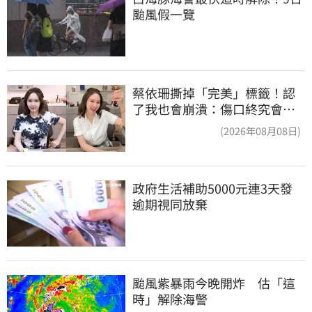
颱風假一覽
蔡依珊撕掉「完美」標籤！認
了我也會崩潰：傷口終究會癒
合
(2026年08月08日)
政府生活補助5000元連3天發 
逾期視同放棄
颱風紫暴雨今晚開炸　估「這
時」解除海警