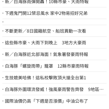
新／白海豚雨彈開轟！10縣市豪、大雨特報
下週鬼門開12禁忌風水 家中2物易招好兄弟
不斷更新／8日國籍航空、船班異動一次看
這些縣市豪、大雨下到晚上 3地方大豪雨
新／白海豚近北部海面！氣象署發豪雨特報
白海豚「螺旋雨帶」籠罩 12縣市豪雨特報
生技媲美哈佛！這私校擊敗頂大搶全台第1
白海豚外圍環流發威！強風豪雨警告齊發 9地區風
雨預測達停班課標準
國際油價仍高「下週是否漲價」中油公布了