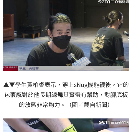
▲▼學生黃柏睿表示，穿上sNug機能襪後，它的
包覆感對於他長期練舞其實蠻有幫助，對腳底板
的放鬆非常夠力。（圖／截自新聞）