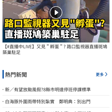
【#直播中LIVE】又見＂孵蛋＂? 路口監視器直播斑鳩
築巢駐足
熱門新聞
更多
新／有望放颱風假?8縣市明達停班停課標準
白海豚外圍雨帶特別紮實 鄭明典：別出門