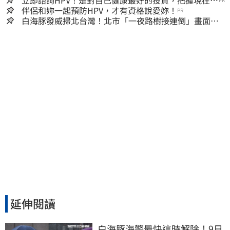
嫌晚！
伴侶和妳一起預防HPV，才有資格說愛妳！
PR
白海豚發威掃北台灣！北市「一夜路樹接連倒」畫面
曝 15米巨樹躺路中央
延伸閱讀
白海豚海警最快這時解除！9日