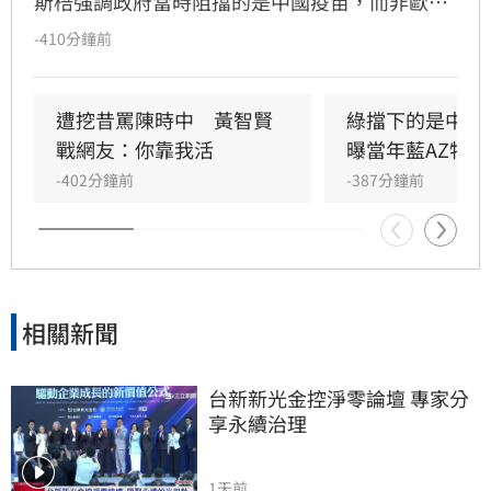
斯棓強調政府當時阻擋的是中國疫苗，而非歐美
疫苗。然而，台北市長蔣萬安則反駁，指出疫情
-410分鐘前
期間政府百般刁難民間企業與團體採購疫苗，造
成民眾慘痛經驗，此為客觀事實。
遭挖昔罵陳時中　黃智賢
綠擋下的是中國
戰網友：你靠我活
曝當年藍AZ特戰
-402分鐘前
-387分鐘前
相關新聞
台新新光金控淨零論壇 專家分
享永續治理
1天前