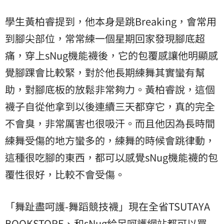
學生黃柏睿提到，他本身是跳Breaking，會常用
到腳尖部位，常常練一個星期回家發現腳底超
痛，穿上sNug機能襪後，它的包覆感讓他明顯感
覺腳踝會比較緊，對於他長期練舞其實蠻有幫
助，對腳底板的放鬆非常夠力。黃柏睿說，這個
襪子自從他拿到以後連續三天都穿它，真的完全
不會臭，非常厲害也很吸汗。而且他因為長時間
練舞受傷的地方蠻多的，練舞的時候會跳律動，
這種很吃腳的東西，都可以感覺sNug機能襪的包
覆性很好，比較不會受傷。
「舞趾盡呵護-舞蹈競技襪」現在全省TSUTAYA
BOOKSTORE、和sNug給足呵護網站都可以買