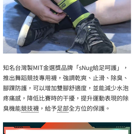
知名台灣製MIT金選獎品牌「sNug給足呵護」，
推出舞蹈競技專用襪，強調乾爽、止滑、除臭、
腳踝防護，可以增加雙腳舒適度，並能減少水泡
疼痛感，降低比賽時的干擾，提升運動表現的除
臭機能
競技襪
，給予
足部
全方位的保護。