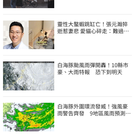
靈性大螯蝦跳缸亡！張元瀚猝
逝惹妻悲 愛貓心碎走：難過不
比我們少
白海豚颱風雨彈開轟！10縣市
豪、大雨特報 恐下到明天
白海豚外圍環流發威！強風豪
雨警告齊發 9地區風雨預測達
停班課標準