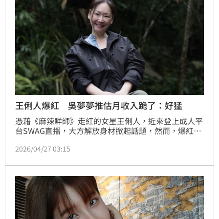
王俐人爆紅 吳夢夢推估月收入跪了：好猛
憑藉《麻辣鮮師》走紅的女星王俐人，近來登上成人平
台SWAG直播，大方解放身材掀起話題，然而，爆紅後
的王俐人IG訂閱數也有著驚人成長，就連吳夢夢分析數
2026/04/27 03:15
據後，都忍不住誇讚：「超猛」。蔡佩伶報導