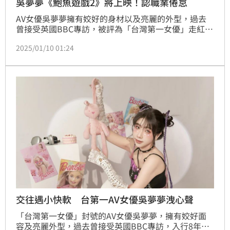
吳夢夢《鮑魚遊戲2》將上映！認職業倦怠
AV女優吳夢夢擁有姣好的身材以及亮麗的外型，過去
曾接受英國BBC專訪，被評為「台灣第一女優」走紅，
入行8年的她，已累積超過150部作品。她最近搭上
2025/01/10 01:24
Netflix《魷魚遊戲2》韓劇的熱潮，宣布由她和其他女
優主演的《鮑魚遊戲2》本月底要上映。沒想到吳夢夢
近日卻抱怨：「職業倦怠期應該怎麼做才能恢復動
力」，並直言自己已「江郎才盡」。
交往遇小快軟 台第一AV女優吳夢夢洩心聲
「台灣第一女優」封號的AV女優吳夢夢，擁有姣好面
容及亮麗外型，過去曾接受英國BBC專訪，入行8年的