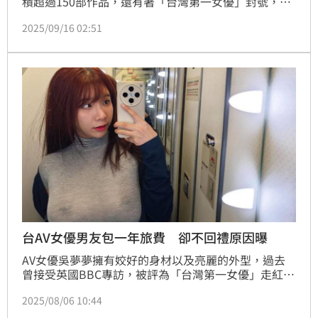
積超過150部作品，還有著「台灣第一女優」封號，逐
漸累積不少人氣。近來至韓國旅遊的她，不時在社群分
2025/09/16 02:51
享韓國旅遊心得，而對於韓男生殖器尺寸普遍偏小此傳
聞，吳夢夢也大方分享她的實戰經驗，直呼「看來是我
太幸運了」。
台AV女優男友包一年旅費 卻不回禮原因曝
AV女優吳夢夢擁有姣好的身材以及亮麗的外型，過去
曾接受英國BBC專訪，被評為「台灣第一女優」走紅，
入行八年的她也累積不少作品。近日，吳夢夢在社群和
2025/08/06 10:44
網友分享男友霸氣的一面，透露對方答應在她生日時贈
送一整年的旅費，讓她相當吃驚。蔡佩伶報導