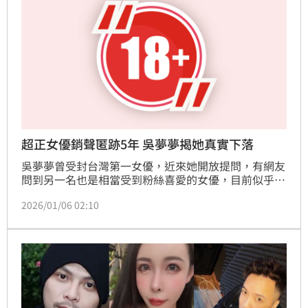
超正女優銷聲匿跡5年 吳夢夢揭她真實下落
吳夢夢曾受封台灣第一女優，近來她開放提問，有網友
問到另一名也是相當受到粉絲喜愛的女優，目前似乎銷
聲匿跡，希望獲知其近況，因此找上吳夢夢，對此吳夢
2026/01/06 02:10
夢也大方釋疑，表示對方因身體因素，目前已隱退5年
之久，也讓她覺得甚是可惜。