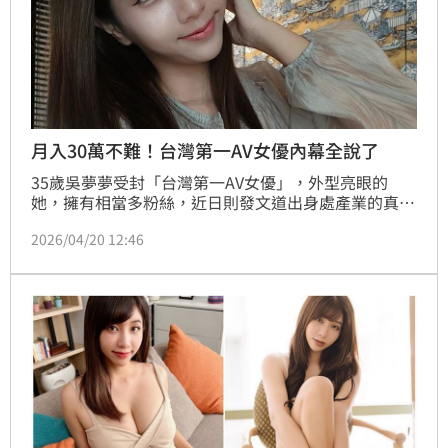
月入30萬不難！台灣第一AV女優內幕全說了
35歲吳夢夢受封「台灣第一AV女優」，外型亮眼的
她，擁有相當多粉絲，近日則發文道出身處產業的真實
心境，也寫下經營心法，她喊話想進入這一行的話，
2026/04/20 12:46
「月入30萬不是難事」。