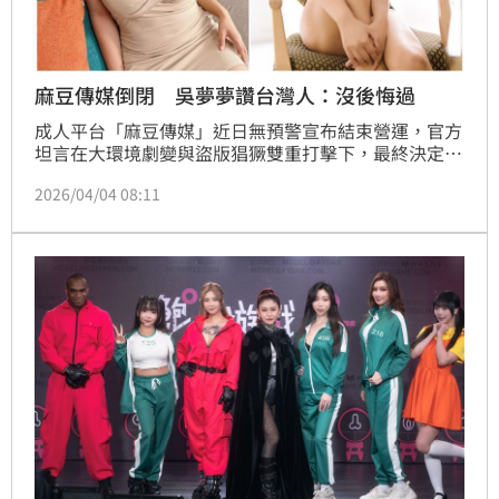
麻豆傳媒倒閉 吳夢夢讚台灣人：沒後悔過
成人平台「麻豆傳媒」近日無預警宣布結束營運，官方
坦言在大環境劇變與盜版猖獗雙重打擊下，最終決定收
攤，消息一出震撼業界。隨著事件持續延燒，也引發相
2026/04/04 08:11
關從業人員熱議，其中AV女優吳夢夢，3日在社群平台
二度發聲，道出身處產業的真實心境。蔡維歆