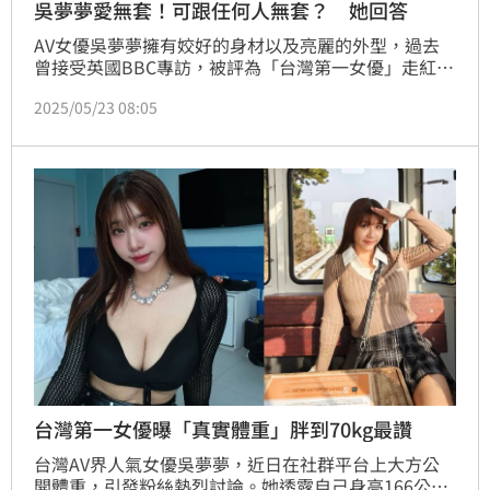
吳夢夢愛無套！可跟任何人無套？ 她回答
AV女優吳夢夢擁有姣好的身材以及亮麗的外型，過去
曾接受英國BBC專訪，被評為「台灣第一女優」走紅，
入行8年的她，已累積超過150部作品，時常會在社群
2025/05/23 08:05
中分享業界的秘辛而引發大家關注。吳夢夢近日被粉絲
私訊問，既然喜歡無套，可以跟任何人無套嗎？對此，
她也給答案了。
台灣第一女優曝「真實體重」胖到70kg最讚
台灣AV界人氣女優吳夢夢，近日在社群平台上大方公
開體重，引發粉絲熱烈討論。她透露自己身高166公