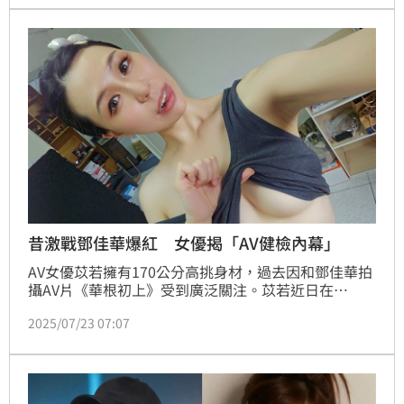
昔激戰鄧佳華爆紅 女優揭「AV健檢內幕」
AV女優苡若擁有170公分高挑身材，過去因和鄧佳華拍
攝AV片《華根初上》受到廣泛關注。苡若近日在
X（原：推特）分享，定期體檢絕對是身為一名性工作
2025/07/23 07:07
者的職業道德，但因為她的行業特別，經常被戴著有色
眼鏡檢視。