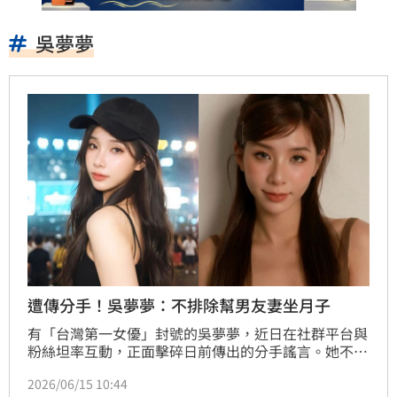
吳夢夢
遭傳分手！吳夢夢：不排除幫男友妻坐月子
有「台灣第一女優」封號的吳夢夢，近日在社群平台與
粉絲坦率互動，正面擊碎日前傳出的分手謠言。她不僅
大方分享與男友「熊吉」穩固且超然的情感羈絆，也首
2026/06/15 10:44
度公開自己身處特殊職涯面對網路酸民的心理調適機