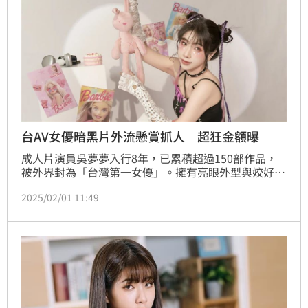
台AV女優暗黑片外流懸賞抓人 超狂金額曝
成人片演員吳夢夢入行8年，已累積超過150部作品，
被外界封為「台灣第一女優」。擁有亮眼外型與姣好身
材的她，去年10月曾透露有網友會大言不慚表示自己已
2025/02/01 11:49
經看過她的「外流片」，讓她無奈直呼「就安安靜靜地
看不行嗎」。如今大年初四吳夢夢宣戰表示只要有網友
可以提供偷傳她影片的群組截圖，人物資訊明顯，懸賞
的紅包錢越高，從600元起跳。蔡維歆