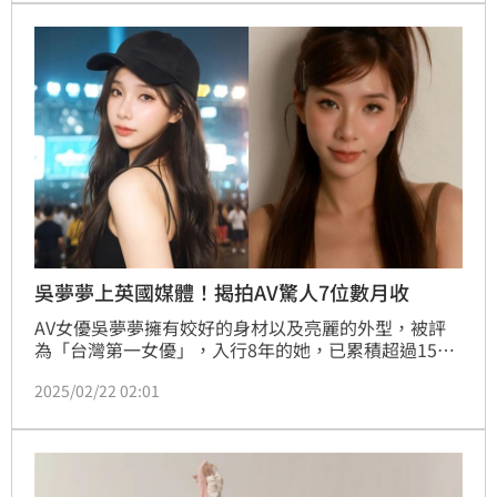
吳夢夢上英國媒體！揭拍AV驚人7位數月收
AV女優吳夢夢擁有姣好的身材以及亮麗的外型，被評
為「台灣第一女優」，入行8年的她，已累積超過150
部作品，時常會在社群分享業界的秘辛。吳夢夢近日接
2025/02/22 02:01
受英國《太陽報》專訪，透露在成人網站 OnlyFans上
取得了令人難以置信的成功，她在短短1個月內就賺到
了令人難以置信的「驚人7位數字收入」，甚至鼓勵2名
家人也加入 OnlyFans。