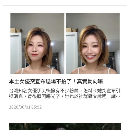
制。吳夢夢透露，自己面對人生困境一向抱持「60分剛
好及格」的隨遇而安態度，以獨特的「躺平哲學」在複
雜的社會輿論中成功維持心理平衡。
本土女優突宣布退場不拍了！真實動向曝
台灣知名女優伊芙蝶擁有不少粉絲，怎料今她突宣布引
退消息，背後原因曝光了，她也於社群發文說明，讓粉
絲相當不捨，連「台灣第一女優」吳夢夢都驚訝不已。
2026/06/01 05:52