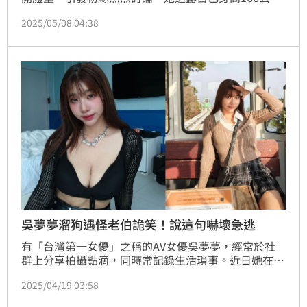
分，目前體重為57公斤，雖然不算過重，不過仍萌生
2025/05/08 04:38
「想減肥」的念頭。不過，男友的態度卻讓她難以如
願，甚至還鼓勵她「胖到70公斤最好」，因為他偏愛
「肉感身材」。
吳夢夢溜狗遇怪老伯詭笑！說這句嚇壞急逃
有「台灣第一女優」之稱的AV女優吳夢夢，經常於社
群上分享拍攝點滴，同時常記錄生活瑣事。近日她在
Threads上自曝，日前牽愛犬「金寶」外出時，遭遇巷
2025/04/19 03:58
口一位詭異老伯伯，然而對方脫口一句突如其來的話
語，讓她當場大驚失色，匆忙離開。