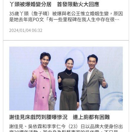
丫頭被爆婚變分居 首發限動火大回應
35歲丫頭（詹子晴）被爆與老公王惟立婚姻生變，原因
是她去年底PO文「有一些里程碑在我人生中存在很長
的一段日子，在今年決定結束了，有很多的不捨跟煎
2024/01/04 06:32
熬，但不得不這樣選擇，面對與放下是我今年很重要的
課題」，被說是婚變，對此經紀人回應了；丫頭則發限
時動態回應：「到底多希望我們分居」。記者鍾智凱綜
合報導
謝佳見床戲閃到腰曝慘況 連上廁都有困難
謝佳見、吳依霖和李李仁今（23）日以品牌大使身份出