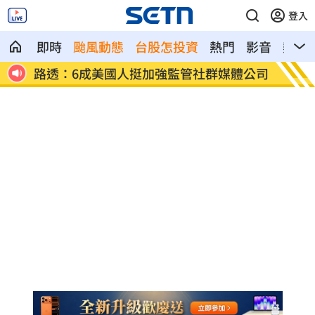
登入
即時
颱風動態
台股怎投資
熱門
影音
熱搜
體公司
黃仁勳掀小孩集體創傷 不成熟父母特徵
氣象女
曝