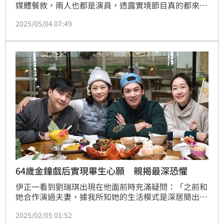
媒體餐敘，兩人也都是演員，透露實境節目真的都來真
的，沒有腳本、排練，苗可麗形容：「如果實境節目還
2025/05/04 07:49
要演真的很累，不要演最舒服。」很多現場民眾都會要
求她還原8點檔罵人情境，她雖也會配合，但坦言：
「神經細胞會死掉很多。」
64歲金鐘戲后實現畢生心願 親揭最深恐懼
伊正一看到劉瑞琪出現在他面前時充滿疑問：「之前和
她合作演過夫妻，據我所知她的生活模式是深居簡出，
沒想到這次竟然會來參加！」首次挑戰實境節目的劉瑞
2025/02/05 01:52
琪則透露接到邀約時充滿期待卻也忐忑：「我完全不知