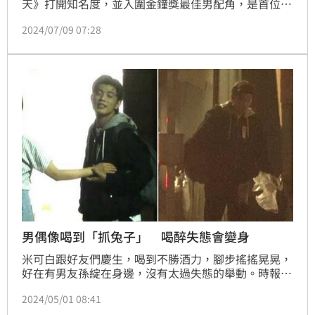
天》打開知名度，並入圍金鐘獎最佳男配角，是首位入
圍金鐘獎的大馬演員，之後又主演《我的寶貝四千
2024/07/09 07:28
金》、《致，第三者》等劇，還演出BL劇《酷蓋爸
爸》，獲得高人氣。日前時報周刊CTWANT讀者巧遇謝
佳見與多年密友孫瑋廷一同逛街，還戴著同色系的帽
子，看得出兩人的好感情。
男偶像喝到「抓兔子」 喝醉失態會變身
米可白跟好友們慶生，喝到不勝酒力，腳步搖搖晃晃，
好在有男友孫綻在身邊，沒有太過失態的舉動。時報周
刊CTWANT曾捕獲過幾次明星們聚餐喝茫的場面。
2024/05/01 08:41