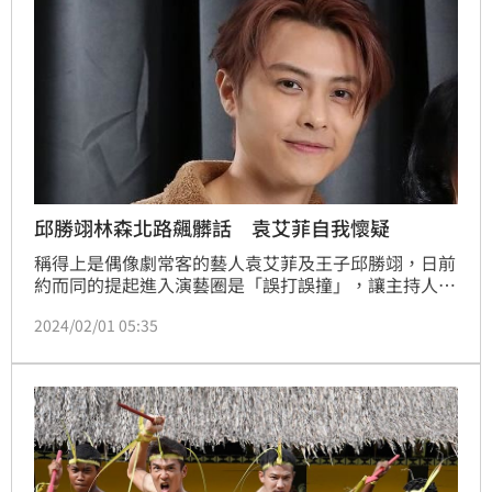
邱勝翊林森北路飆髒話 袁艾菲自我懷疑
稱得上是偶像劇常客的藝人袁艾菲及王子邱勝翊，日前
約而同的提起進入演藝圈是「誤打誤撞」，讓主持人王
琄忍不住笑著說：「你們這些真的很討人厭耶！」逗得
2024/02/01 05:35
袁艾菲跟邱勝翊非常不好意思，只能傻笑。鍾智凱台北
報導