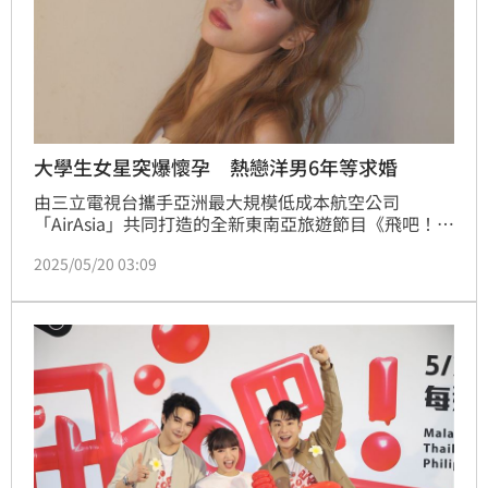
大學生女星突爆懷孕 熱戀洋男6年等求婚
由三立電視台攜手亞洲最大規模低成本航空公司
「AirAsia」共同打造的全新東南亞旅遊節目《飛吧！玩
客Let's Go Flying》！由人氣主持人何美，搭配擁有超
2025/05/20 03:09
強綜藝感的「四大神獸」-大馬影帝謝佳見、台八男神
陳謙文、棒棒堂男團偶像楊奇煜、台日混血男星各務孝
太領航，乘著「AirAsia」四大航線，深入東南亞三大國
家——馬來西亞、泰國與菲律賓七大城市，帶觀眾展開
一場熱情神秘的冒險旅程，何美突想懷孕。