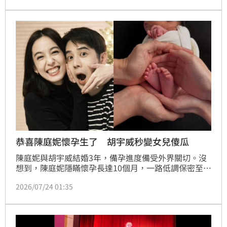
婚變謠言，但夫妻倆感情依舊穩固，林心如常替霍建華
戲劇作品宣傳，兩人各自在演藝事業中表現亮眼。回顧
當年求婚過程，林心如曾分享趣事，顯示兩人生活充滿
驚喜。此次透過社群放閃，不僅破除外界流言蜚語，更
讓粉絲見證兩人攜手走過十年的穩定幸福，這對演藝圈
模範夫妻的互動，始終備受外界高度關注。
恭喜陳庭妮懷孕生了 胡宇威秒變女兒傻瓜
陳庭妮與胡宇威結婚3年，備孕進度備受外界關切。沒
想到，陳庭妮隱瞞懷孕長達10個月，一路低調保密至
今，今（24）日驚喜宣布寶貝女兒平安誕生，透過社群
2026/07/24 01:35
平台分享手捧女兒腳丫的照片，感性表示：「用10個月
孕育新生命，謝謝我的身體，陪我一起平安順利地把寶
寶健康帶來這個世界。」