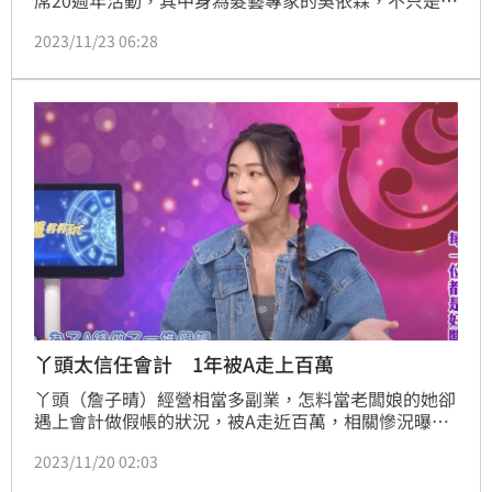
席20週年活動，其中身為髮藝專家的吳依霖，不只是代
言人，還親自參與髮品研發設計，透露過去都是拿自己
2023/11/23 06:28
在當實驗品摧殘，自爆有1/3的髮量都掉光了，身為乾
性頭皮的她，更曾為了研發出油性髮質專用的洗髮精，
累積10天沒洗頭，而久違公開露面的謝佳見被發現留起
小鬍子，原來他正在拍攝新電影，隨後還提起上週拍床
戲橋段時，不小心因為動作太大，把對方抱起來丟到床
上時。
丫頭太信任會計 1年被A走上百萬
丫頭（詹子晴）經營相當多副業，怎料當老闆娘的她卻
遇上會計做假帳的狀況，被A走近百萬，相關慘況曝光
了，丫頭嘆說那個會計看起來人還不錯，真沒想到被騙
2023/11/20 02:03
錢。記者鍾智凱／綜合報導