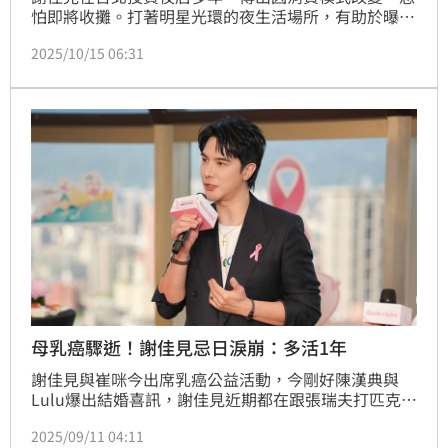
怕即將收攤。打著明星光環的夜生活場所，有助於曝
光，更有機會成為著名地標，不少藝人加入投資，但像
2025/10/15 06:31
温昇豪投資餐酒館3年，竟慘賠上千萬。
母乳癌驟逝！謝佳見忌日淚崩：多活1年
謝佳見與崔咪今出席乳癌公益活動，今剛好陳漢典與
Lulu爆出結婚喜訊，謝佳見近期都在跟張瑞夫打匹克
球，聽聞陳漢典喜事，謝佳見透露其實去年才跟陳漢
2025/09/11 04:11
典、王傳一錄外景，被問是否當時有察覺戀愛中，謝佳