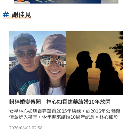
謝佳見
粉碎婚變傳聞 林心如霍建華結婚10年放閃
女星林心如與霍建華自2005年結緣，於2016年公開戀
情並步入禮堂，今年迎來結婚10周年紀念。林心如於社
群平台曬出與丈夫的低調甜蜜合照，引來楊謹華等眾多
2026/08/01 02:58
藝人好友留言祝福，展現兩人深厚情誼。儘管外界頻傳