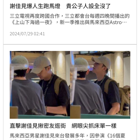
謝佳見爆人生跑馬燈 貴公子人設全沒了
三立電視再度跨國合作，三立都會台每週四晚間播出的
《上山下海過一夜》，新一季推出與馬來西亞Astro電
視台合作的《上山下海過一夜之雙島大冒險》，由台灣
2024/07/29 02:41
與馬來西亞雙方藝人到對方海島秘境深度探索與生活的
實境節目，謝佳見為了節目獻出第一次潛水的體驗，結
果直呼非常可怕。鍾智凱報導
直擊謝佳見揪密友逛街 網眼尖抓床單一樣
馬來西亞男星謝佳見來台發展多年，因參演《16個夏