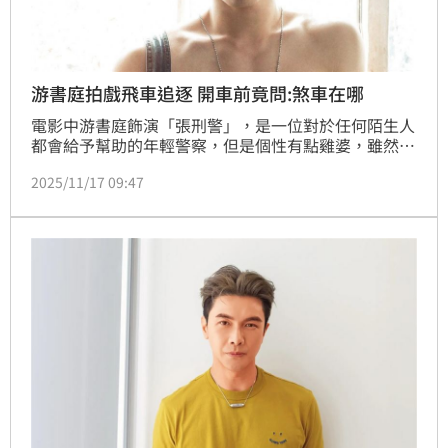
游書庭拍戲飛車追逐 開車前竟問:煞車在哪
電影中游書庭飾演「張刑警」，是一位對於任何陌生人
都會給予幫助的年輕警察，但是個性有點雞婆，雖然滿
腔熱血但經驗不足。對於這次詮釋的角色，他表示：
2025/11/17 09:47
「我把自己想像成是個大學生來演，片中明明是刑警辦
案，不過講話沒有套路也不夠有魄力，就像是學生要上
台演講，但講稿卻沒有背熟，說話太有自信。」