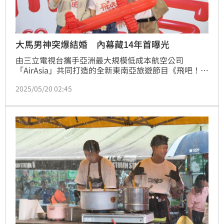
大馬男神突爆結婚 內幕藏14年首曝光
由三立電視台攜手亞洲最大規模低成本航空公司
「AirAsia」共同打造的全新東南亞旅遊節目《飛吧！玩
客Let's Go Flying》！由人氣主持人何美，搭配擁有超
2025/05/20 02:45
強綜藝感的「四大神獸」-大馬影帝謝佳見、台八男神
陳謙文、棒棒堂男團偶像楊奇煜、台日混血男星各務孝
太領航，乘著「AirAsia」四大航線，深入東南亞三大國
家——馬來西亞、泰國與菲律賓七大城市，帶觀眾展開
一場熱情又神秘的冒險旅程。