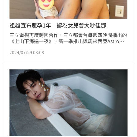
祖雄宣布避孕1年 認為女兒曾大吵佳娜
三立電視再度跨國合作，三立都會台每週四晚間播出的
《上山下海過一夜》，新一季推出與馬來西亞Astro電
視台合作的《上山下海過一夜之雙島大冒險》，由台灣
2024/07/29 03:08
與馬來西亞雙方藝人到對方海島秘境深度探索與生活的
實境節目，祖雄為節目到姆魯國家公園，也揭與佳娜生
子進度。鍾智凱報導