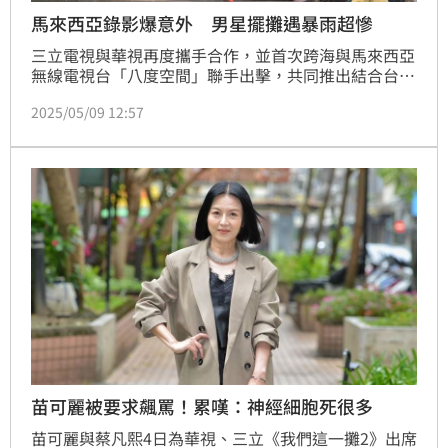
馬來西亞錄影爆意外 男星擺攤遇暴雨超慘
三立電視與華視再度攜手合作，並首次跨海與馬來西亞
無線電視台「八度空間」聯手出擊，共同推出結合台灣
夜市文化與國際交流概念的美食實境節目《我們這一攤
2025/05/09 12:57
2》。節目由五位風格各異的「明星攤主」苗可麗、胡
宇威、蔡昌憲、禾浩辰與蔡凡熙組成擺攤天團，本週播
出他們遠赴馬來西亞，挑戰當地街頭市集，以刈包與麵
線征服異國味蕾，展開一場充滿人情與文化碰撞的美食
冒險。
苗可麗被要求飆罵！累嘆：神經細胞死很多
苗可麗與蔡凡熙4日為華視、三立《我們這一攤2》出席