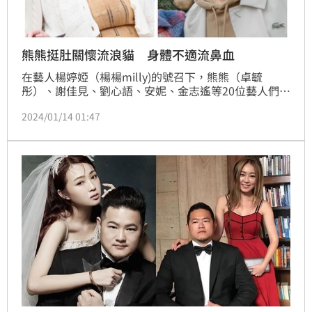
熊熊挺肚關懷流浪貓 身體不適流鼻血
在藝人楊婷婭（楊楊milly)的號召下，熊熊（卓毓
彤）、謝佳見、劉心語、安妮、金志遙等20位藝人們齊
聚在《貓村景觀公園》宣導提倡浪貓浪犬與人類可以一
2024/01/14 01:47
起「共生」的家園，熊熊當天因懷孕身體不適流鼻血，
還是義不容辭來貓村和貓貓狗狗玩。鍾智凱台北報導