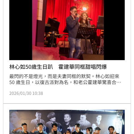
林心如50歲生日趴 霍建華同框甜唱閃爆
最閃的不是燈光，而是夫妻同框的默契。林心如迎來 
50 歲生日，以復古派對為名，和老公霍建華驚喜合體
嗨唱，不只掀起全場高潮，也讓外界看見她在人生下半
2026/01/30 10:38
場最自在、最篤定的模樣。林宜君