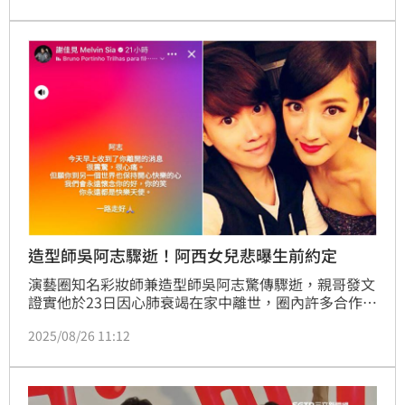
見笑說沒有特別察覺，但給予滿滿祝福。
造型師吳阿志驟逝！阿西女兒悲曝生前約定
演藝圈知名彩妝師兼造型師吳阿志驚傳驟逝，親哥發文
證實他於23日因心肺衰竭在家中離世，圈內許多合作過
的藝人難過哀悼。「阿西」陳博正的女兒田羽安透露，
2025/08/26 11:12
才剛與吳阿志相約見面，沒想到卻成遺憾。