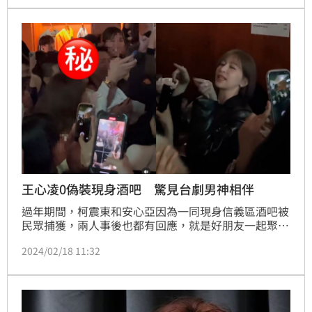
王心凌0偽裝現身酒吧 驚見台劇男神相伴
過年期間，柯震東和安心亞因為一同現身信義區酒吧被
民眾捕獲，兩人事後也都有回應，就是好朋友一起聚
會，而昨（17）日雖然是補班日，但下班後大家似乎依
2024/02/18 11:32
舊很有活力，在與柯震東同一間酒吧中，昨晚雖然沒見
到柯震東，可是出現了甜心教主王心凌以及戲劇男神謝
佳見，兩人幾乎是0距離的狀態在場和民眾狂歡，相當
親民。