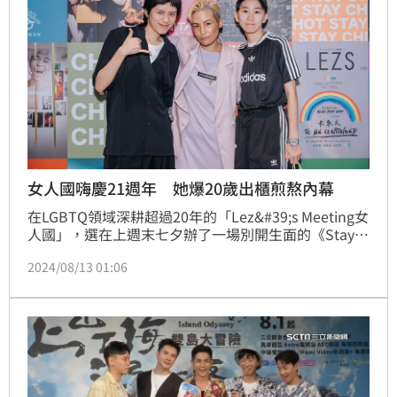
女人國嗨慶21週年 她爆20歲出櫃煎熬內幕
在LGBTQ領域深耕超過20年的「Lez&#39;s Meeting女
人國」，選在上週末七夕辦了一場別開生面的《Stay 
Hot Stay Chill》主題特映會與映後party，吸引謝佳
2024/08/13 01:06
見、鄭靚歆＆Aky妻妻組等嘉賓到場，創意總監AJ王安
頤也分享自己20歲那年出櫃的故事，更感謝媽媽、姊姊
陪她一路走來。蔡維歆