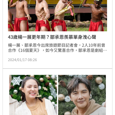
43歲楊一展更年期？鄒承恩羨慕單身洩心聲
楊一展、鄒承恩今出席旅遊節目記者會，2人10年前曾
合作《16個夏天》，如今又驚喜合作，鄒承恩是劇組中
唯一有跟楊一展保持友好聯繫的人，楊一展也鬆口感情
2024/01/17 08:26
近況。記者鍾智凱台北報導