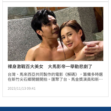
裸身激戰百大美女 大馬影帝一舉動悲劇了
台灣、馬來西亞共同製作的電影《解碼》，籌備多時選
在新竹尖石鄉開鏡開拍。匯聚了台、馬金獎演員和新生
代演員，大馬戲劇男神謝佳見擔綱男主角，女主角則由
2023/11/13 09:41
連續四年入圍美國電影網站TC CANDLER全球百大美女
榜黃詩棋飾演。兩人在馬來西亞已認識12年以上的好交
情，想不到第一次合作居然是在台灣，讓兩人都直呼彼
此這不可思議的緣份。