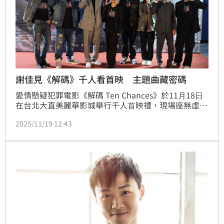
謝佳見《解碼》千人看首映 主題曲藏密碼
愛情懸疑犯罪電影《解碼 Ten Chances》於11⽉18⽇
在台北⼤直美麗華影城舉⾏千⼈⾸映禮，現場座無虛
席，眾多媒體、影視圈⼈⼠、影評⼈、企業主與粉絲搶
2025/11/19 12:43
先觀賞。演員紅毯一登場，謝佳見與葛兆恩的粉絲兩派
因搶位拍照，現場一度緊張升溫。多位藝人友情力挺，
包括 吳沐玹 許嘉蓉等，吳沐玹笑說：「原本以為全程
走懸疑路線，結果後面太多笑點，我被嚇到又被逗
到！」