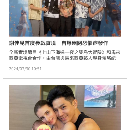
謝佳見首度參戰實境 自爆幽閉恐懼症發作
全新實境節目《上山下海過一夜之雙島大冒險》和馬來
西亞電視台合作，由台灣與馬來西亞藝人親身領略紀錄
探險過程，到對方秘境深度探索。謝佳見首度參戰實境
2024/07/30 10:51
節目，自爆幽閉恐懼症發作！