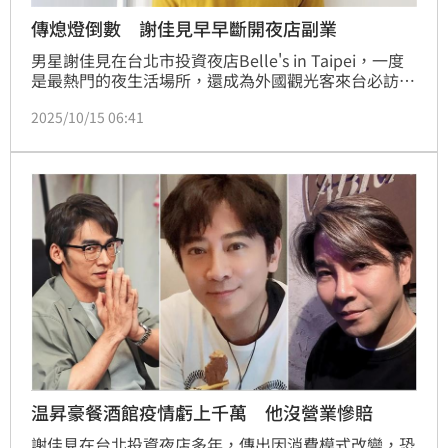
傳熄燈倒數 謝佳見早早斷開夜店副業
男星謝佳見在台北市投資夜店Belle's in Taipei，一度
是最熱門的夜生活場所，還成為外國觀光客來台必訪景
點之一；不過隨著年輕人飲酒模式改變，加上不堪負荷
2025/10/15 06:41
高額房租，傳出夜店將在跨年後收攤。本刊為此求證謝
佳見，他竟透露其實早已退股多時。
温昇豪餐酒館疫情虧上千萬 他沒營業慘賠
謝佳見在台北投資夜店多年，傳出因消費模式改變，恐