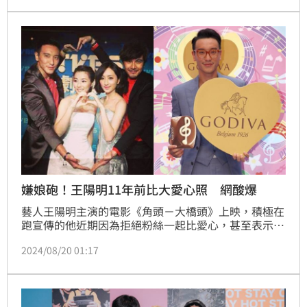
道要錄什麼，但製作人說只要做自己就好，我才放心嘗
試！」
嫌娘砲！王陽明11年前比大愛心照 網酸爆
藝人王陽明主演的電影《角頭－大橋頭》上映，積極在
跑宣傳的他近期因為拒絕粉絲一起比愛心，甚至表示自
己「我不比娘砲的動作」引起熱烈討論。如今王陽明也
2024/08/20 01:17
被挖出2013年宣傳戲劇《飛越龍門客棧》，與謝佳見
比出大愛心；2015年出席Godiva巧克力七夕情人節活
動也被媒體拍到用雙手比愛心，全都打臉自己。