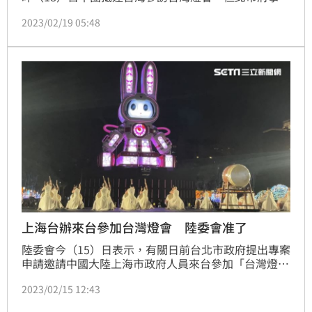
對行程保密到家，更玩「躲貓貓」大改行程。對此，台
2023/02/19 05:48
北市長蔣萬安稍早表示，此為北市府與陸委會共識，以
低調、單純、安全為原則；陸委會則回應，建議台北市
政府依「公開、透明」原則對外說明。
上海台辦來台參加台灣燈會 陸委會准了
陸委會今（15）日表示，有關日前台北市政府提出專案
申請邀請中國大陸上海市政府人員來台參加「台灣燈
會」及市政交流，在台北市政府表達相關規劃充分配合
2023/02/15 12:43
政府政策及法令規範，以及訪團在台交流「低調、單
純、安全」等原則下，經本會會同主管機關整體評估，