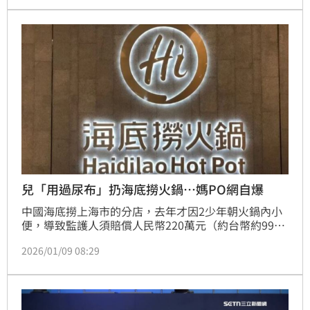
點出六大關鍵建議，從兩岸直航、自由行解禁到農漁產
品銷陸，全都攸關觀光與基層產業的「生存線」。
兒「用過尿布」扔海底撈火鍋…媽PO網自爆
中國海底撈上海市的分店，去年才因2少年朝火鍋內小
便，導致監護人須賠償人民幣220萬元（約台幣約994
萬元）；未料，近日徐州海底撈分店又傳出有父母帶小
2026/01/09 08:29
孩用餐，並在餐桌上換尿布，換完竟把用過尿布直接拋
進鍋裡，濺起湯汁，誇張經過，全被媽媽用手機錄下，
事後甚至PO上抖音，荒唐行為引發撻伐。網友紛紛留
言力挺店家，喊告並好奇這次求償金額。