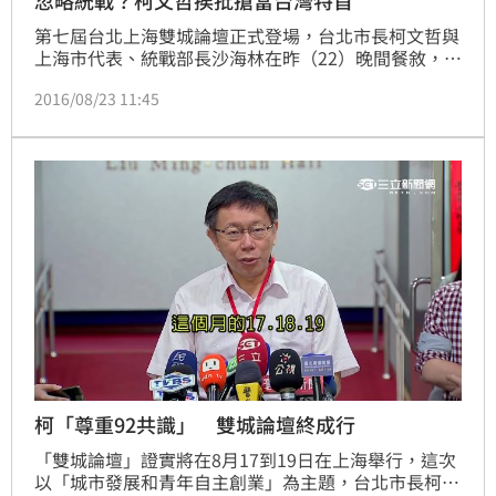
忽略統戰？柯文哲挨批搶當台灣特首
第七屆台北上海雙城論壇正式登場，台北市長柯文哲與
上海市代表、統戰部長沙海林在昨（22）晚間餐敘，據
悉兩人相談甚歡、氣氛相當熱絡，沙海林更在事後開心
2016/08/23 11:45
地比讚大喊「雄讚」！只是明明是「雙城論壇」，對方
卻不是派市長來，且餐敘中絲毫沒談到兩岸關係，這讓
市議員王世堅痛罵太扯外，更在臉書以「現代施琅-柯
文哲」為題狠批這件事。
柯「尊重92共識」 雙城論壇終成行
「雙城論壇」證實將在8月17到19日在上海舉行，這次
以「城市發展和青年自主創業」為主題，台北市長柯文