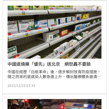
政府同意以專案方式許可上海市台辦副主任等一行於近
日入境來台。
中國退燒藥「優先」送北京 網怒轟不要臉
中國在經歷「白紙革命」後，逐步解封放寬防疫措施，
隨之而來的是感染人數急速上升，傳出醫療體系崩潰，
民眾確診卻無退燒藥可買的亂象。媒體18日報導，多批
2022/12/19 03:33
退燒藥布洛芬抵達北京並送往各區，大批網友看到新聞
紛紛發文表達不滿，怒轟：「我們的命不是命？」、
「物資全集中在北京，獨享全國資源，要不要臉？」。