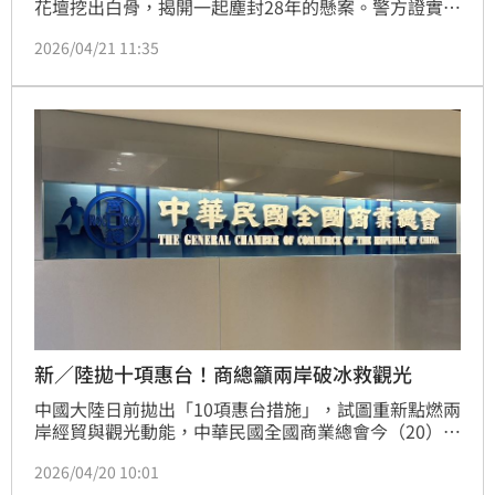
花壇挖出白骨，揭開一起塵封28年的懸案。警方證實死
者為1997年失蹤的女商人吳艷萍，並循線逮捕涉嫌謀
2026/04/21 11:35
財害命的陳亦芬及其前夫楊付根。這對嫌犯坦承因積欠
吳女債務，將其勒斃後棄屍頂樓。警方重啟調查，歷經
多年追查，甚至識破陳女整形與竄改身分的伎倆，最終
於上海將其逮捕歸案，成功偵破這起震驚當地的冷案。
受害者家屬長達近30年的等待終於迎來真相，期盼司法
能嚴懲凶
新／陸拋十項惠台！商總籲兩岸破冰救觀光
中國大陸日前拋出「10項惠台措施」，試圖重新點燃兩
岸經貿與觀光動能，中華民國全國商業總會今（20）日
火速召開記者會，直接喊話政府「不要再拖」，強調若
2026/04/20 10:01
政策只是紙上談兵，台灣產業根本吃不到紅利。商總更