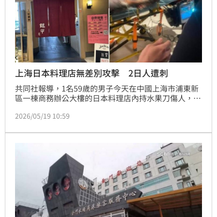
上海日本料理店無差別攻擊 2日人遭刺
共同社報導，1名59歲的男子今天在中國上海市浦東新
區一棟商務辦公大樓的日本料理店內持水果刀傷人，導
致3人受傷。日本外務省相關人士表示，傷者中的2人為
2026/05/19 10:59
日本人，目前傷勢不明。而上海警方則說，這名行兇男
子有「精神疾病治療史」。