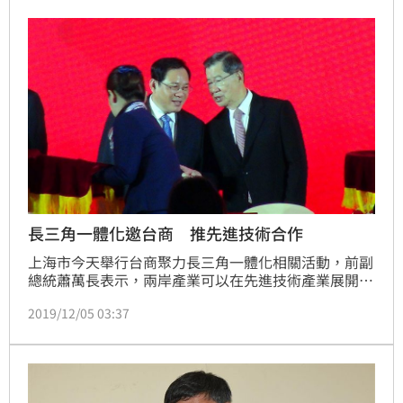
長三角一體化邀台商 推先進技術合作
上海市今天舉行台商聚力長三角一體化相關活動，前副
總統蕭萬長表示，兩岸產業可以在先進技術產業展開更
多合作。中國國台辦主任劉結一則說，兩岸關係好台灣
2019/12/05 03:37
才會有前途。