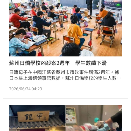
蘇州日僑學校凶殺案2週年 學生數續下滑
日籍母子在中國江蘇省蘇州市遭砍事件屆滿2週年。據
日本駐上海總領事館數據，蘇州日僑學校的學生人數截
至今年春天為319人，較前一年少3%，已連2年下滑。
2026/06/24 04:29