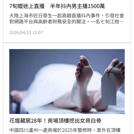
7旬嬤迷上直播 半年抖內男主播1500萬
大陸上海市近日發生一起高額直播抖內事件，引發社會
對網路平台與高齡者財務安全的關注。一名七旬江姓婦
人沉迷直播互動與PK機制，短短半年內累計抖內金額
2026/04/22 12:07
高達人民幣330萬元（約新台幣1522萬元），不僅耗盡
自身積蓄，甚至動用兒子多年收入，導致家庭經濟陷入
困境，連15元（約新台幣69元）的基本電費都無力繳
納。
花壇藏屍28年！商場頂樓挖出女商白骨
中國四川瀘州一處商場於2025年整修時，意外在頂樓