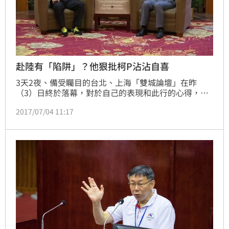
赴陸有「陷阱」？他狠批柯P沾沾自喜
3天2夜、備受矚目的台北、上海「雙城論壇」在昨
（3）日終於落幕，對於自己的表現和此行的心得，台
北市長柯文哲於機場受訪時僅簡單的說「突破僵局、平
2017/07/04 11:17
安歸來」，認為一切還稱得上圓滿。不過對於柯P與上
海市的交流甚至還會面國台辦主任張志軍，民進黨前立
委林濁水直指柯除了搞不清楚狀況外還沾沾自喜，這樣
的表現真的是，「不免讓人擔心其知識的侷限性。」