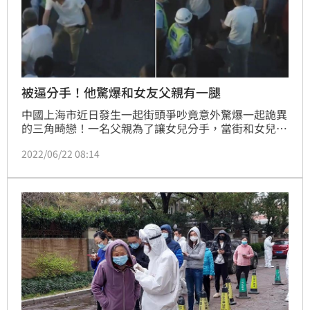
被逼分手！他驚爆和女友父親有一腿
中國上海市近日發生一起街頭爭吵竟意外驚爆一起詭異
的三角畸戀！一名父親為了讓女兒分手，當街和女兒的
男友大聲對罵，要求對方別再和女兒來往，本以為是父
2022/06/22 08:14
親的護女心切情節，誰料女兒男友卻爆出「你要我搓你
雞雞幹嘛！」才得知原來這名父親竟和女兒男友發生關
係，讓圍觀民眾震驚傻眼。