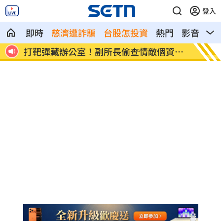
登入
即時
慈濟遭詐騙
台股怎投資
熱門
影音
熱
個資被
新／「9縣市」豪、大雨特報 示警區域曝
肥大