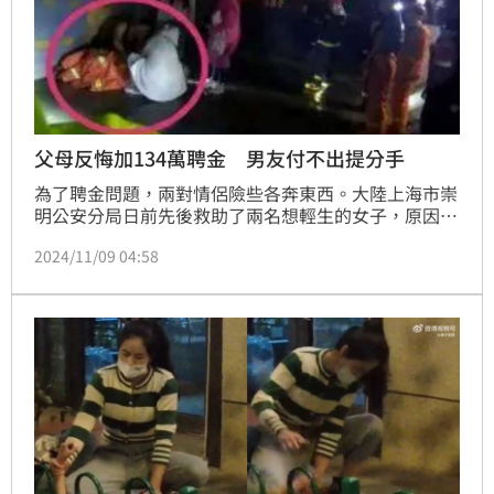
父母反悔加134萬聘金 男友付不出提分手
為了聘金問題，兩對情侶險些各奔東西。大陸上海市崇
明公安分局日前先後救助了兩名想輕生的女子，原因都
與聘金相關。據警方介紹，小倩（以下皆為化名）多年
2024/11/09 04:58
前隨父母到上海生活，去年工作後與老鄉小李談起了戀
愛，兩人感情很快升溫。今年9月，小李父母上門提
親，女方父母基本同意。