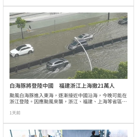
白海豚將登陸中國 福建浙江上海撤21萬人
颱風白海豚進入東海，逐漸接近中國沿海，今晚可能在
浙江登陸。因應颱風來襲，浙江、福建、上海等省區已
預先撤離危險地區的區民。其中福建全省到昨天傍晚6
1天前
時止已撤離9.89萬人；而浙江光是台州市也已撤離近8
萬人；上海則已撤離逾3萬人。