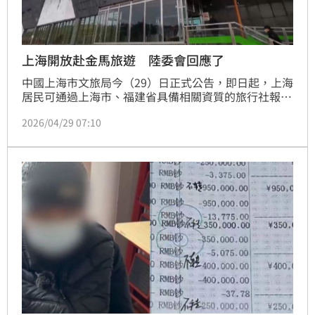
上海開放赴金馬旅遊 陸委會回應了
中國上海市文旅局今（29）日正式公告，即日起，上海
居民可通過上海市、福建省具備相關資質的旅行社報名
赴金門、馬祖團隊遊和個人遊。對此，陸委會表示，我
2026/04/29 07:10
方小三通本就未限制中國居民身分，是對方自己限制，
所以在對方正式開放後，我方會依相關規定受理申請
案。