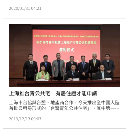
聚集，降低交叉感染風險，全市統一從2月2日開始，口
2020/01/31 04:21
罩改採預約登記購買。
上海推台青公共宅 有居住證才能申請
上海市台協與台盟、地產商合作，今天推出全中國大陸
首批公租房形式的「台灣青年公共住宅」，其中第一批
推出300戶，但要求申請的台灣人必須領有居住證且參
2019/12/13 09:07
與社保。