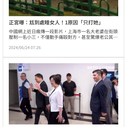
正宮曝：尪到處睡女人！1原因「只打她」
中國網上近日瘋傳一段影片，上海市一名大老婆在街頭
壓制一名小三，不僅動手痛毆對方，甚至驚爆老公其實
到處睡女人，但因為一原因，被她修理的只有這名小三
2024/06/24 07:26
一人。