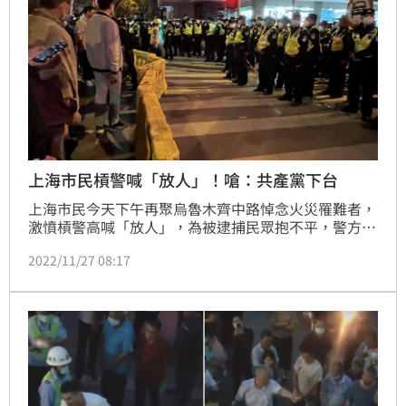
上海市民槓警喊「放人」！嗆：共產黨下台
上海市民今天下午再聚烏魯木齊中路悼念火災罹難者，
激憤槓警高喊「放人」，為被逮捕民眾抱不平，警方約
於傍晚5時架起路障、封鎖路段，民眾激動情緒難平、
2022/11/27 08:17
人群持續湧入聚集。