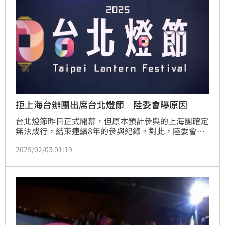
拒上海台辦團出席台北燈節 陸委會曝原因
台北燈節昨日正式開幕，但原本預計參與的上海團確定
無法成行，結束連續8年的參與紀錄。對此，陸委會主
委邱垂正今（３）日表示，兩岸雙城之間燈節的合作，
2025/02/03 01:19
有同意相關團體進來，至於台辦團的送件時間確實晚了
一點，同仁趕辦不及。他並坦承，最主要原因在於上海
市阻撓台商返台參加春節活動，這種阻撓「損人不利
己」，都會列入考量依據。