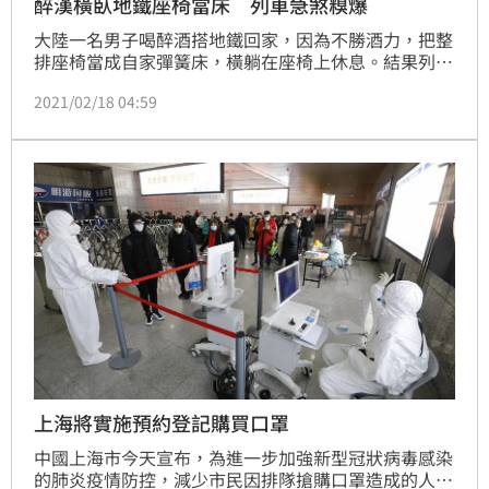
醉漢橫臥地鐵座椅當床 列車急煞糗爆
大陸一名男子喝醉酒搭地鐵回家，因為不勝酒力，把整
排座椅當成自家彈簧床，橫躺在座椅上休息。結果列車
一到站急煞，男子躺著卻整個人往前，頭就卡在座位旁
2021/02/18 04:59
的扶手內進退兩難。最後出動消防隊破壞扶手才讓男子
的「頭」脫困！（記者　陳佳鈴）
上海將實施預約登記購買口罩
中國上海市今天宣布，為進一步加強新型冠狀病毒感染
的肺炎疫情防控，減少市民因排隊搶購口罩造成的人員