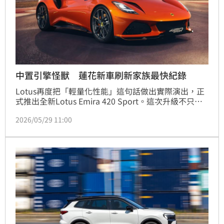
中置引擎怪獸 蓮花新車刷新家族最快紀錄
Lotus再度把「輕量化性能」這句話做出實際演出，正
式推出全新Lotus Emira 420 Sport。這次升級不只是
小改款，而是直接把動力與操控全面拉高一階，目標很
2026/05/29 11:00
明確：讓Emira變成更接近賽道等級的公路跑車。