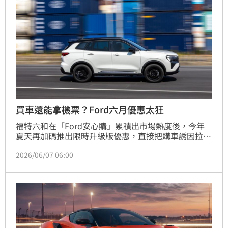
信心轉趨保守，後續應密切關注科技股評價調整與資金
流向，觀察台股是否能在震盪中尋求支撐，並留意類股
輪動下的避險機會與產業週轉率變化。
買車還能拿機票？Ford六月優惠太狂
福特六和在「Ford安心購」累積出市場熱度後，今年
夏天再加碼推出限時升級版優惠，直接把購車誘因拉
滿。不只入主門檻降低，還結合抽獎、升級配備與安心
2026/06/07 06:00
退車機制，鎖定暑假換車與出遊需求族群。