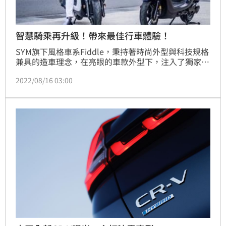
智慧騎乘再升級！帶來最佳行車體驗！
SYM旗下風格車系Fiddle，秉持著時尚外型與科技規格
兼具的造車理念，在亮眼的車款外型下，注入了獨家技
術－智慧油電科技，為車主提供一款「騎得漂亮，也騎
2022/08/16 03:00
得舒適」的機車，為風格車市場立下新的標竿。現在
Fiddle更進一步，加入KEYLESS免鑰匙啟動系統，以科
技讓人們享受更便利的騎乘生活。