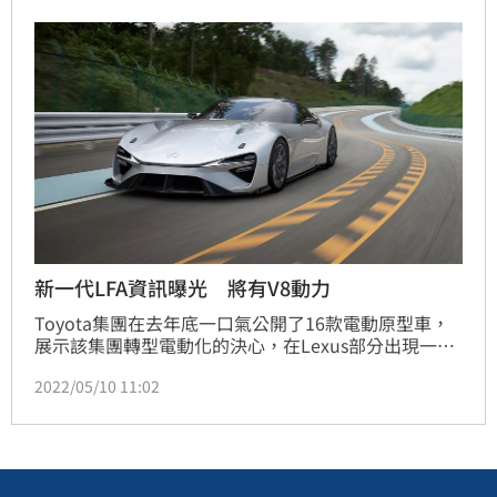
消息，賓士執行長Ola Källenius受訪時暗示AMG One
很快就會發表。顏敏翔報導
新一代LFA資訊曝光 將有V8動力
Toyota集團在去年底一口氣公開了16款電動原型車，
展示該集團轉型電動化的決心，在Lexus部分出現一輛
造型十分運動化的Electrified Sport純電概念跑車，日
2022/05/10 11:02
媒表示這輛Electrified Sport將是LFA超跑的後繼車
款，並指出該車會提供純電及油電2款動力。顏敏翔報
導