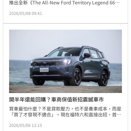
推出全新《The All-New Ford Territory Legend 66無
界版》，向即將迎來百年歷史的美國傳奇公路Route 
2026/05/08 09:41
66致敬。新車以Territory油電休旅為基礎打造，限量僅
300輛，正式售價102.9萬元，同時追加超過12萬元專
屬配備，瞄準想要兼顧個性與實用性的休旅買家。
開半年還能回購？車商保值新招震撼車市
買車最怕什麼？不是貸款壓力，也不是養車成本，而是
「買了才發現不適合」。現在福特六和直接出招，首度
推出超狂購車方案「Ford安心購」，讓消費者買車多
2026/05/06 12:15
一層後悔保險。