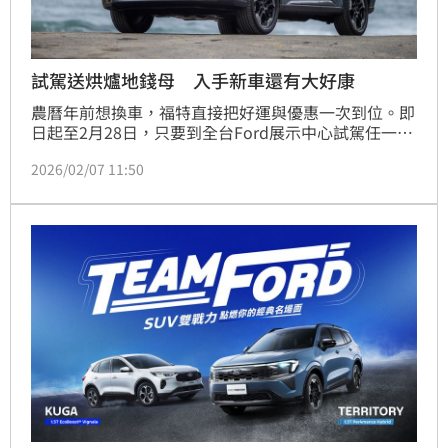
試駕送烘爐地錢母 入手新車還有大好康
農曆年前想換車，福特直接把好運與優惠一次到位。即
日起至2月28日，只要到全台Ford展示中心試駕任一車
款，就能獲得限量烘爐地開運錢母，還有機會週週抽黃
2026/02/07 11:50
金墜飾；同時「TEAM FORD SUV 雙戰力」活動也同步
開跑，試駕全新 Territory 或 Kuga，就能抽國際賽車體
驗之旅，賞車不只看車，還多了點儀式感。