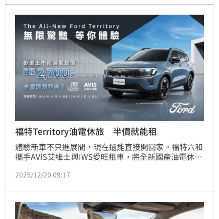
也變成一場趣味體驗。
福特Territory油電休旅 半價就能租
體驗新車不只進展間，現在還能直接開回家。福特六和
攜手AVIS艾維士與IWS愛旺租車，將全新國產油電休旅
The All-New Ford Territory 1.5T Performance 
2025/12/20 09:17
Hybrid驚豔版 導入短租自駕服務，讓消費者用更貼近
日常的方式，實際感受新世代家用休旅的魅力。