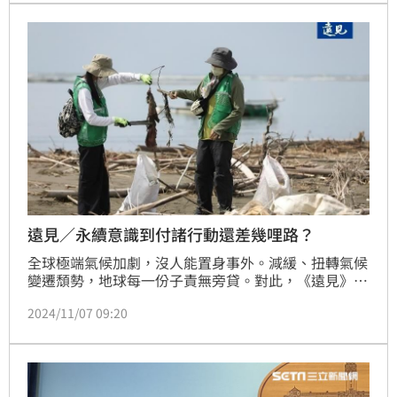
指數上漲135.21點，漲幅約為0.74%，未含金融電子類
指數上漲214.74點，漲幅約為1.59%。
遠見／永續意識到付諸行動還差幾哩路？
全球極端氣候加劇，沒人能置身事外。減緩、扭轉氣候
變遷頹勢，地球每一份子責無旁貸。對此，《遠見》發
起「綠色公民大調查」，探究日常生活減塑、減碳行
2024/11/07 09:20
為，反思如何為環境永續共盡心力。