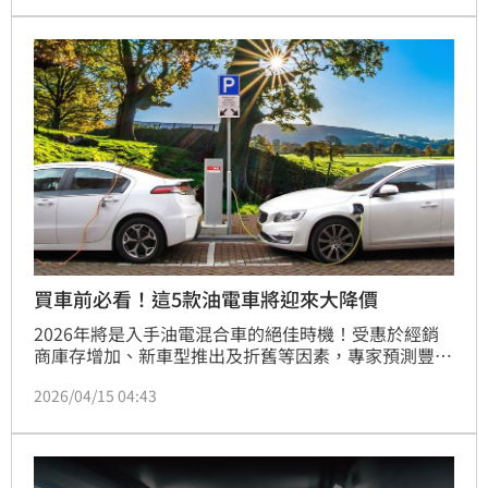
買車前必看！這5款油電車將迎來大降價
2026年將是入手油電混合車的絕佳時機！受惠於經銷
商庫存增加、新車型推出及折舊等因素，專家預測豐田
Camry Hybrid、本田Accord Hybrid、福特Escape 
2026/04/15 04:43
Hybrid、克萊斯勒Pacifica Hybrid與起亞Sportage 
Hybrid等5款熱門油電車將大幅降價。這波降價潮對於
尋求經濟實惠購車方案的中產階級及退休人士來說，是
節省數千美元的絕佳機會。隨著汽車動力系統技術普及