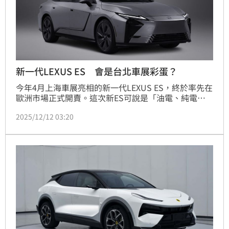
新一代LEXUS ES 會是台北車展彩蛋？
今年4月上海車展亮相的新一代LEXUS ES，終於率先在
歐洲市場正式開賣。這次新ES可說是「油電、純電一
起衝」，共推出 300h 油電版，以及ES 350e、ES 
2025/12/12 03:20
500e 兩款純電動力，當地售價約從新台幣221萬起
跳，產品策略明顯更加多元。