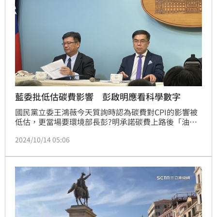
藍委批低估碳費影響 彭啟明應看科學數字
國民黨立委王鴻薇今天質詢時認為碳費對CPI的影響被
低估，更當場要環境部長彭?明承諾碳費上路後「油電
價不漲」；彭啟明強調油電價格不是環境部主責，碳費
2024/10/14 05:06
影響應看科學數字。