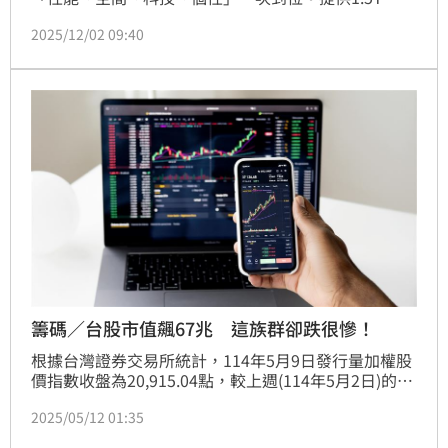
Per4mance Hybrid四電驅油電與1.5T渦輪汽油雙動
2025/12/02 09:40
力，1.5T渦輪汽油售價84.9 萬起（含補助），油電原
生版96.9萬（含補助）以及油電驚艷版101.5萬（含補
助）。現在入主還能把價值超過 8 萬元的早鳥禮帶回
家，試駕活動從 12 月 13 日起全面展開。
籌碼／台股市值飆67兆 這族群卻跌很慘！
根據台灣證券交易所統計，114年5月9日發行量加權股
價指數收盤為20,915.04點，較上週(114年5月2日)的
20,787.64點上漲127.40點，漲幅約為0.61%，產業別
2025/05/12 01:35
指數方面，漲幅以油電燃氣類指數上漲9.44%為最大，
跌幅以居家生活類指數下跌3.10%為最大，未含電子類