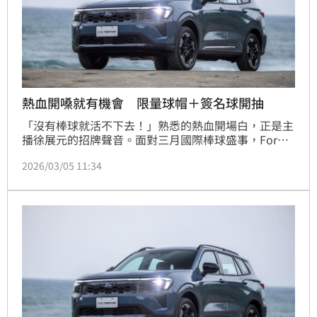
熱血開嗓就有機會 限量球帽＋簽名球開抽
「沒有棒球就活不下去！」熟悉的熱血開場白，正是主
播徐展元的招牌聲音。面對三月國際棒球盛事，Ford
找來他領軍，號召全台車迷加入「TEAM FORD」，替
2026/03/05 11:34
中華隊集氣，要把主場氣勢一路推到世界舞台。