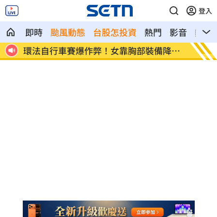
登入
即時
颱風動態
台股怎投資
熱門
影音
熱搜
降風
學霸牙醫槓離職員工 為3萬筆電互告慘勝
俄羅斯