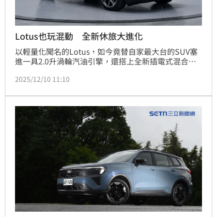
Lotus也玩混動 全新休旅大進化
以輕量化聞名的Lotus，如今竟替自家最大台的SUV塞
進一具2.0升渦輪汽油引擎，還搭上全新插電式混合動
力系統，讓原本純電身份的Eletre來個大變身。這款全
2025/12/10 11:10
新車型名為「For Me」。