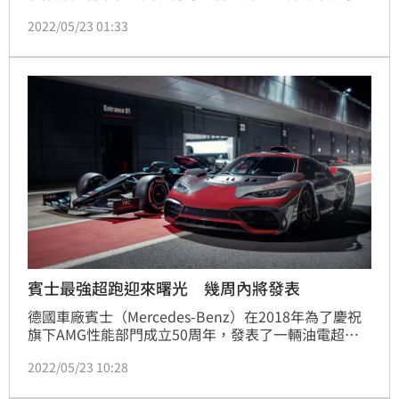
績，使 AMG 成為熱血車迷所追求的性能車款。而在電
2022/05/23 01:33
動浪潮下，Mercedes-AMG 以性能先鋒之姿，推出E 
PERFORMANCE高性能油電混合車款。展現極致動能的
E PERFORMANCE技術轉移自Formula 1™，結合AMG
總部Affalterbach追求性能的極致工
賓士最強超跑迎來曙光 幾周內將發表
德國車廠賓士（Mercedes-Benz）在2018年為了慶祝
旗下AMG性能部門成立50周年，發表了一輛油電超跑
AMG One，其搭載了自家F1方程式賽車的油電動力，
2022/05/23 10:28
成為賓士有史以來最強的性能超跑，只是受到環保法規
影響，AMG One至今仍無法量產，然而近日卻傳來好