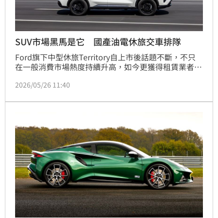
SUV市場黑馬是它 國產油電休旅交車排隊
Ford旗下中型休旅Territory自上市後話題不斷，不只
在一般消費市場熱度持續升高，如今更獲得租賃業者大
舉加碼。福特六和透露，合作租賃業者近期再追加150
2026/05/26 11:40
台訂單，顯示這款SUV已逐漸站穩台灣中型休旅市場。