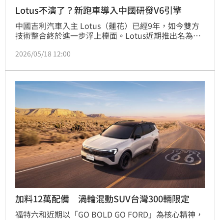
Lotus不演了？新跑車導入中國研發V6引擎
中國吉利汽車入主 Lotus（蓮花）已經9年，如今雙方
技術整合終於進一步浮上檯面。Lotus近期推出名為
「For Me」的新版本車型，本質上就是插電式油電 
2026/05/18 12:00
SUV Eletre，最大亮點在於首次搭載吉利自主研發的
2.0升四缸汽油引擎，也宣告 Lotus 正式開始使用吉利
內燃機技術。
加料12萬配備 渦輪混動SUV台灣300輛限定
福特六和近期以「GO BOLD GO FORD」為核心精神，