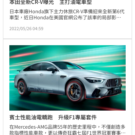
本田全新CR-V曝光 主打油電車型
日本車廠Honda旗下主力休旅CR-V準備迎來全新第6代
車型，近日Honda在美國官網公布了該車的局部影
像，預告不久後就會正式發表第6代CR-V，除了將主打
2022/05/26 04:59
油電動力之外，也確定會推出7人座車型。顏敏翔報導
賓士性能油電轎跑 升級F1專屬套件
在Mercedes-AMG品牌55年的歷史里程中，不僅創造多
款指標性能車款，更以傳奇狂霸七屆F1世界冠軍賽事成