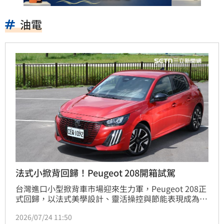
油電
法式小掀背回歸！Peugeot 208開箱試駕
台灣進口小型掀背車市場迎來生力軍，Peugeot 208正
式回歸，以法式美學設計、靈活操控與節能表現成為都
會通勤新選擇。新車搭載1.2升P2 Hybrid輕油電系統，
2026/07/24 11:50
綜效馬力達145匹，平均油耗表現出色，且具備短暫純