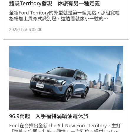
體驗Territory發現 休旅有另一種定義
全新Ford Territory的外型就是第一個亮點，那組寬幅
格柵加上貫穿式識別燈，遠遠看就像小一號的
Bronco，帥到不太像家庭休旅。尤其是那個「蒼穹
2025/12/06 05:00
藍」車色，本人比官方圖更有金屬質感，陽光照下去帶
點紫韻，非常吸睛。車尾還有彩蛋，三柱式尾燈一亮起
來，瞬間讓我聯想到Mustang的經典味道。雖然是家庭 
SUV，但整體風格完全是「我可以帶小孩，但我還是很
潮」。
96.9萬起 入手福特渦輪油電休旅
Ford在台推出全新The All-New Ford Territory，主打
「性能、空間、科技、個性」一次到位。提供1.5T 