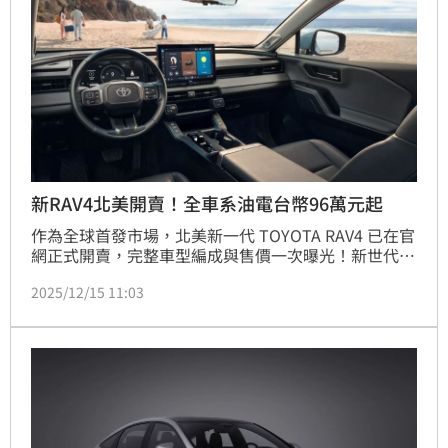
新RAV4北美開賣！全車系油電台幣96萬元起
作為全球首發市場，北美新一代 TOYOTA RAV4 已在官
網正式開賣，完整車型編成與售價一次曝光！新世代 
RAV4 全面走向電氣化，北美僅提供 2.5 升油電與2.5 升 
2025/12/15 11:03
PHEV 插電式油電兩種動力，不再販售純汽油版本，入
門價更是折合新台幣約 96 萬元起，話題度直接拉滿。