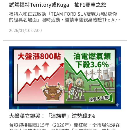
試駕福特Territory或Kuga 抽F1賽車之旅
福特六和正式啟動「TEAM FORD SUV雙戰力#點燃你
的經典名場面」限時活動，邀請車迷親身體驗The All-
New Ford Territory與The All-New Ford Kuga的雙重
2026/01/10 02:00
魅力。至2月28日止，只要到全台Ford展示中心完成雙
車系試駕，就能獲得價值10萬元的「國際賽車體驗之
旅」抽獎資格，有機會親臨2026年F1新加坡站或日本
站，感受世界頂級賽事的極速震撼。
大盤漲它卻哭！「這族群」逆勢殺3%
台股迎接民國115年（2026年）開紅盤，全市場沈浸在