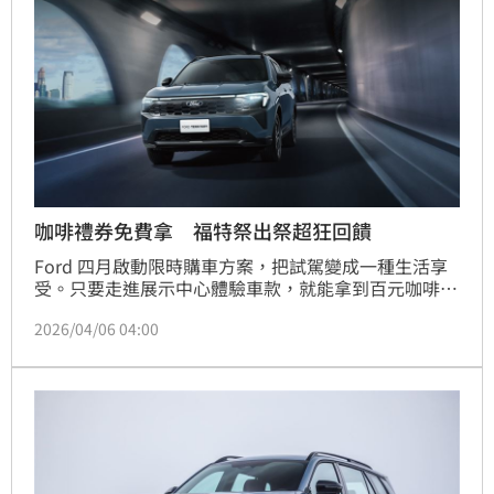
咖啡禮券免費拿 福特祭出祭超狂回饋
Ford 四月啟動限時購車方案，把試駕變成一種生活享
受。只要走進展示中心體驗車款，就能拿到百元咖啡禮
券，成功吸引不少民眾進店賞車，也讓展間人氣明顯升
2026/04/06 04:00
溫。