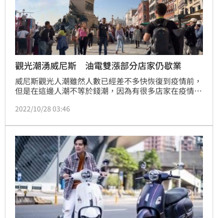
觀光潮湧威尼斯 油電雙漲部分店家仍歇業
威尼斯觀光人潮雖然人數已經差不多快恢復到疫情前，
但是在這邊人潮不等於錢潮，因為有很多店家在疫情期
間歇業，現在繼續休息就是因為當地油電3倍漲，因此
2022/10/28 03:46
只要一開店，成本就很難回收，所以現在不少餐廳觀光
業者打算等到明年2月嘉年華季再營業，帶您直擊當地
現況。