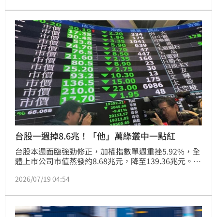
電行駛能力。車內導入i-Cockpit座艙科技，並標配
Level 2駕駛輔助系統。車長僅4055mm，結合5.2公尺
最小迴轉半徑，在巷弄穿梭極為輕鬆。Peugeot 208建
議售價99.8萬元，不僅外觀吸睛，更將設計感、科技配
備與駕馭樂趣完美融合，為喜愛個性化進口小車的消費
者，提供兼具日常實用性與獨特風格的優質選擇。
台股一週掉8.6兆！「他」萬綠叢中一點紅
台股本週面臨強勁修正，加權指數單週重挫5.92%，全
體上市公司市值蒸發約8.68兆元，降至139.36兆元。市
場賣壓重心集中於電子與半導體族群，導致電子板塊評
2026/07/19 04:54
價出現明顯修正。相對地，資金轉向油電燃氣等防禦性
標的避險，該類股逆勢上漲逾三成。儘管科技板塊遭提
款，但台股整體成交量能仍維持高檔，半導體成交佔比
近四成，顯示市場籌碼換手激烈。分析師指出，投資人