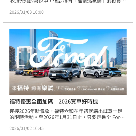
多頭大漲的喜悅中，但對持有「油電燃氣類」的投資人
來說，這個星期卻是無比煎熬。根據證交所最新統計，
2026/01/03 10:00
本週加權指數大漲793.79點，漲幅達2.78%，指數一舉
衝上29,349.81點；然而，就在電子股狂歡之際，資金
卻無情棄守防禦型類股，導致「油電燃氣類」逆勢慘跌
3.63%，成為萬紫千紅中的最大重災區，讓不少投資人
感嘆「賺了指數，賠了價差」。
福特優惠全面加碼 2026買車好時機
迎接2026年新氣象，福特六和在年初就端出誠意十足
的限時活動。至2026年1月31日止，只要走進全 Ford
展示中心試駕任一車款，就能拿到7-11百元商品卡，還
2026/01/02 10:45
有機會抽中美國來回機票。展間拍照打卡上傳指定粉絲
團貼文，更能加碼抽 Ford GT 科技系列樂高，讓賞車