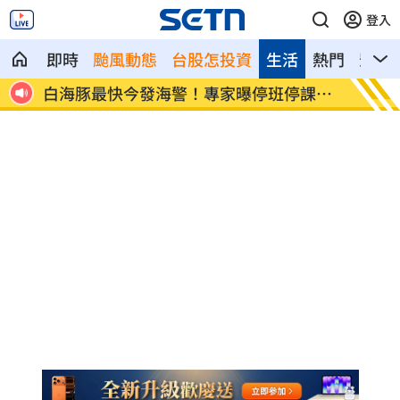
登入
即時
颱風動態
台股怎投資
生活
熱門
影音
白海豚最快今發海警！專家曝停班停課機
「這1
率