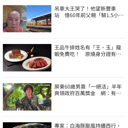
吊車大王哭了！他望新豐車
站 憶60年前父親「騎1.5小時
單車載他圓夢」
王品牛排姓名有「王、玉」龍
蝦免費吃！ 原燒身分證有
「8」招待海鮮
屏東60歲男靠「一絕活」半年
爽領政府百萬獎金 網：有人
要組隊賺錢嗎？
專家：白海豚颱風持續西行，