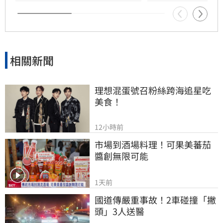
相關新聞
理想混蛋號召粉絲跨海追星吃
美食！
12小時前
市場到酒場料理！可果美蕃茄
醬創無限可能
1天前
國道傳嚴重事故！2車碰撞「撇
頭」3人送醫