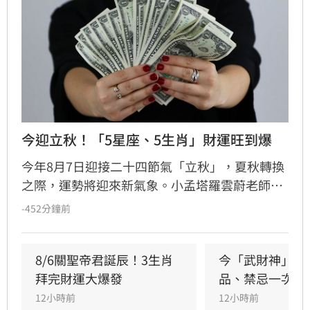
今迎立秋！「5星座、5生肖」財運旺到爆
今年8月7日迎接二十四節氣「立秋」，夏秋轉換
之際，運勢將迎來新氣象。小孟塔羅雲蔚老師特
別點名「5星座、5生肖」立秋後半個月財運最
-452分鐘前
旺，其中獅子座與生肖豬更是正偏財雙贏。大樂
透頭獎上看1億元，將於8月7日晚間開獎，被點
名的幸運兒不妨把握時機試手氣。
8/6關聖帝君誕辰！3生肖
今「武財神」生
拜完財運大爆發
品、禁忌一次看
12小時前
12小時前