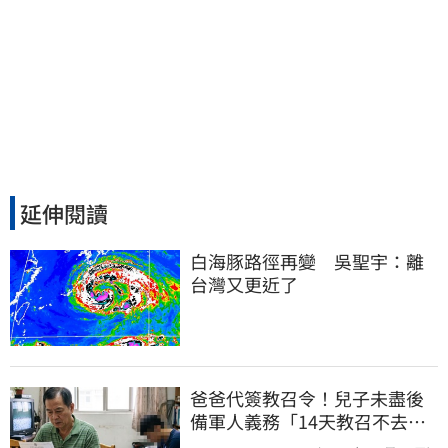
延伸閱讀
白海豚路徑再變　吳聖宇：離
台灣又更近了
爸爸代簽教召令！兒子未盡後
備軍人義務「14天教召不去」
換3個月刑期