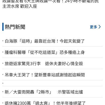
政論留友看 6大王牌政論一次看！24小時不斷電的民
主流水席 歡迎入座
熱門新聞
更多
白海豚「這時」最靠近台灣！今起天氣變了
腫瘤科醫曝「從不吃這道菜」恐多種癌上身
旅遊返家驚見3行李 退休夫妻好心情全毀
吊車大王哭了！望新豐車站感謝憶起這瞬間
新／大雷雨開轟「2縣市」 示警區域出爐
退休擁2300萬「過太爽」！他半年後絕望了