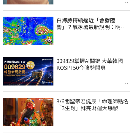
PR
白海豚持續逼近「會發陸
警」？氣象署最新說明：明天
下半天先發布海警
009829掌握AI關鍵 大華韓國
KOSPI 50今強勢開募
PR
8/6關聖帝君誕辰！命理師點名
「3生肖」拜完財運大爆發