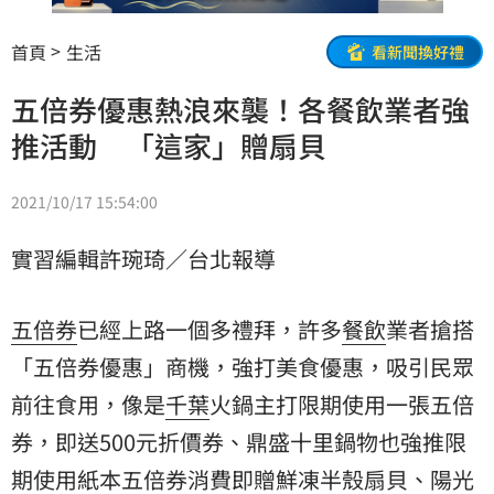
首頁
生活
看新聞換好禮
五倍券優惠熱浪來襲！各餐飲業者強
推活動 「這家」贈扇貝
2021/10/17 15:54:00
實習編輯許琬琦／台北報導
五倍券
已經上路一個多禮拜，許多
餐飲
業者搶搭
「五倍券優惠」商機，強打美食優惠，吸引民眾
前往食用，像是
千葉
火鍋主打限期使用一張五倍
券，即送500元折價券、鼎盛十里鍋物也強推限
期使用紙本五倍券消費即贈鮮凍半殼扇貝、陽光