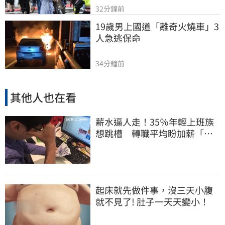
32分鐘前
19歲男上國道「離奇火燒車」3
人急逃保命
34分鐘前
其他人也在看
薪水逼人走！35％年輕上班族
想跳槽 轉職平均盼加薪「破
萬元」
起床就先做件事，沒三天小腹
就不見了! 肚子一天天變小！