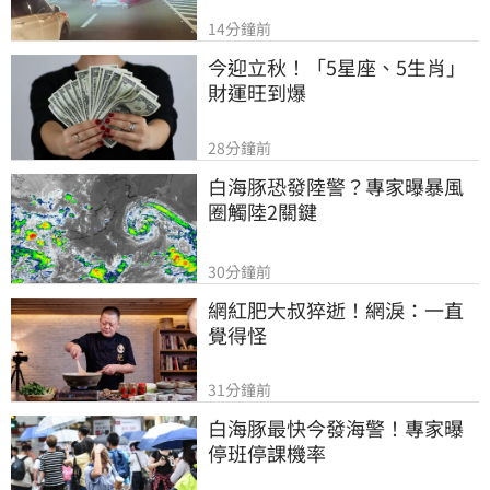
14分鐘前
今迎立秋！「5星座、5生肖」
財運旺到爆
28分鐘前
白海豚恐發陸警？專家曝暴風
圈觸陸2關鍵
30分鐘前
網紅肥大叔猝逝！網淚：一直
覺得怪
31分鐘前
白海豚最快今發海警！專家曝
停班停課機率