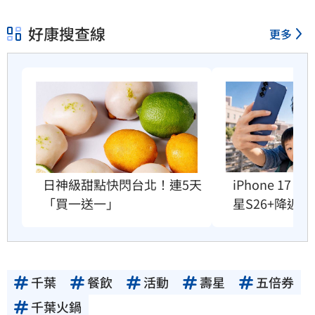
好康搜查線
更多
日神級甜點快閃台北！連5天
iPhone 17
「買一送一」
星S26+降近8
千葉
餐飲
活動
壽星
五倍券
千葉火鍋