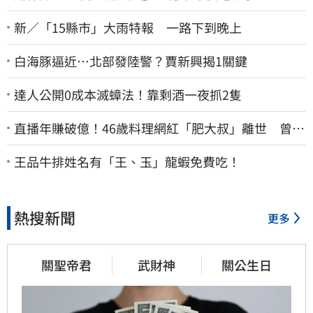
新／「15縣市」大雨特報 一路下到晚上
白海豚逼近…北部發陸警？賈新興揭1關鍵
達人公開0成本滅蟑法！靠剩酒一夜抓2隻
直播年賺破億！46歲料理網紅「肥大叔」離世 曾連
播17小時辛酸面曝
王品牛排姓名有「王、玉」龍蝦免費吃！
熱搜新聞
更多
關聖帝君
武財神
關公生日