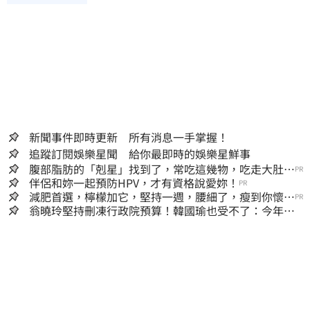
新聞事件即時更新 所有消息一手掌握！
追蹤訂閱娛樂星聞 給你最即時的娛樂星鮮事
腹部脂肪的「剋星」找到了，常吃這幾物，吃走大肚
PR
囊，瘦出小蠻腰
伴侶和妳一起預防HPV，才有資格說愛妳！
PR
減肥首選，檸檬加它，堅持一週，腰細了，瘦到你懷疑
PR
人生
翁曉玲堅持刪凍行政院預算！韓國瑜也受不了：今年剩4
個月你思考一下