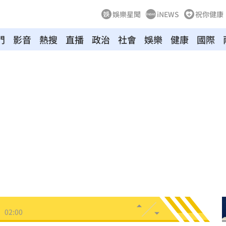
娛樂星聞
iNEWS
祝你健康
門
影音
熱搜
直播
政治
社會
娛樂
健康
國際
03:10
來襲
03:04
2元
02:30
相
02:10
02:00