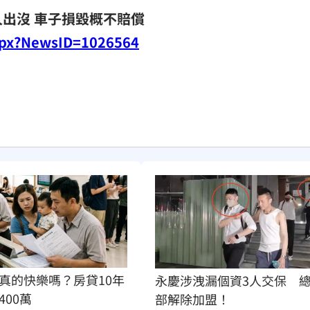
出沒 車子損毀概不賠償
spx?NewsID=1026564
真的快樂嗎？房貸10年
永慶涉洩漏個資3人交保　
400萬
部解除加盟！