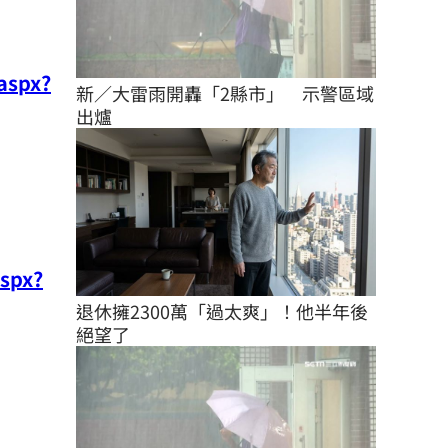
aspx?
新／大雷雨開轟「2縣市」　示警區域
出爐
spx?
退休擁2300萬「過太爽」！他半年後
絕望了