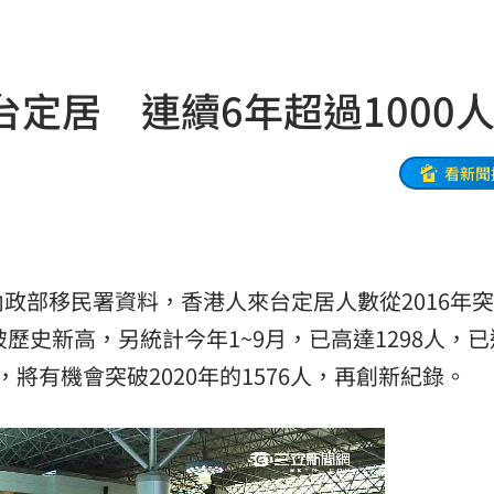
朝聖
01:35
8元
01:30
定居 連續6年超過1000
穩
01:26
年
01:20
看新聞
發展
01:13
2歲
01:10
政部移民署資料，香港人來台定居人數從2016年
光
01:05
續突破歷史新高，另統計今年1~9月，已高達1298人，已
宿費
01:04
將有機會突破2020年的1576人，再創新紀錄。
孝順
01:02
20元
01:00