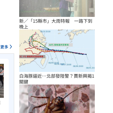
新／「15縣市」大雨特報　一路下到
晚上
更多
白海豚逼近…北部發陸警？賈新興揭1
關鍵
總