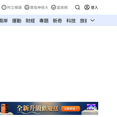
阿立導讀
寶島神很大
富房網
登入
兩岸
運動
財經
專題
新奇
科技
旅遊
汽車
寵物