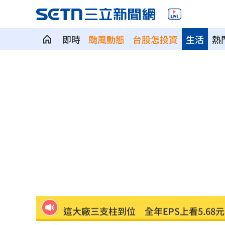
即時
颱風動態
台股怎投資
生活
熱
7年前遭譏傻逼！他逆襲超車中國前首富
女兒一句話 兩老退休生活全變調
03:05
記憶體產能全被大廠包下 驚人漲價潮
北美訂單補爆 聯發科小金雞EPS至27.1
AI和你讀的不同！實測《時代》驚揭1真
這大廠三支柱到位 全年EPS上看5.68元