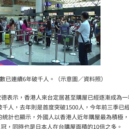
驚
00:49
00:47
到了
00:43
00點
00:40
數已連續6年破千人。（示意圖／資料照）
敬德表示，香港人來台定居甚至購屋已經逐漸成為一
15
破千人，去年則是首度突破1500人，今年前三季已
方的統計也顯示，外國人以香港人近年購屋最為積極
之冠，同時也是日本人在台購屋面積的10倍之多。