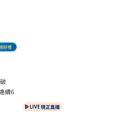
人
換好禮
突破
連續6
現正直播