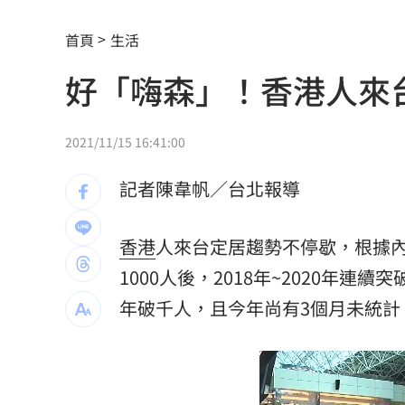
慈濟買BNT被詐10億！藍昔嗆擋疫苗網
首頁
生活
它躋身美禁令受惠者 上半年EPS衝2.5
好「嗨森」！香港人來台
高溫重創雞蛋產量 最快要等到9月才回
7月營收寫同期次高 聯寶訂單看到2027
2021/11/15 16:41:00
台股收復44000點大關 2關鍵看AI產業
記者陳韋帆／台北報導
他見搶案挺身相救遭圍毆亡！嫌犯最小1
香港
人來台定居趨勢不停歇，根據內
扣款人數狂增4成 國泰小龍基金布局曝
1000人後，2018年~2020年連
車是我的、油也是我的 睡車竟被收住
年破千人，且今年尚有3個月未統計，
24歲存款破百萬！她公開致富關鍵：超
這大廠產能利用率衝90% 目標價上看2