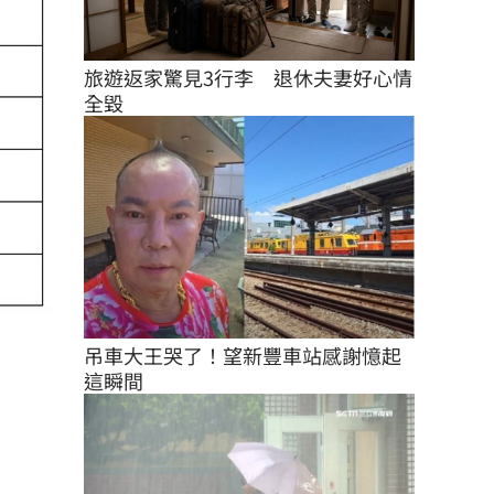
旅遊返家驚見3行李　退休夫妻好心情
全毀
吊車大王哭了！望新豐車站感謝憶起
這瞬間