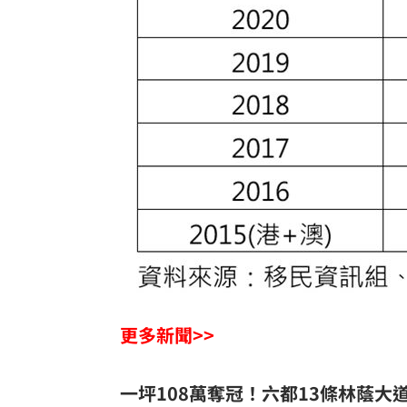
更多新聞>>
一坪108萬奪冠！六都13條林蔭大