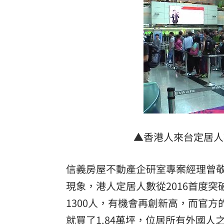
埃及知名女星涉毒被判死 引發社會震
桃園聯隊奪世界青棒亞軍 張善政接機
男駕車至議員服務處嗆開槍 台中警抓
新／Sandisk挫5%！台指期翻紅站回440
台灣彩券開獎直播中
20:31
LIVE三立+24小時直播
15:27
▲香港人來台定居人
三立iNEWS新聞台線上直播
18:00
信義房屋不動產企研室專案經理曾
理想混蛋號召粉絲跨海追星吃美食！
18:
現象，港人定居人數從2016首度突
1300人，有機會再創新高，而官
就買了1.84萬坪，位居所有外國人