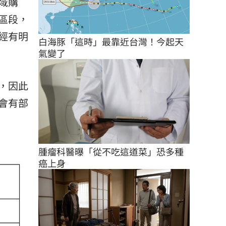
域購
區段，
經有明
白海豚「這時」最靠近台灣！今起天
氣變了
，因此
會有部
腫瘤科醫曝「從不吃這道菜」恐多種
癌上身