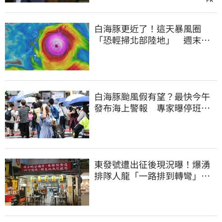
白海豚更近了！這天暴風圈
「恐輕掃北部陸地」 週末風
雨熱區曝光
白海豚颱風假有望？最快今午
發布海上警報 專家曝停班停
課機率
東發號遭出征後現況曝！爆湧
排隊人龍「一路排到轉彎」
上萬網友力挺