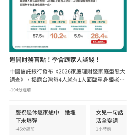
避開財務盲點！學會跟家人談錢！
中國信託銀行發布《2026家庭理財暨家庭型態大
調查》，揭露台灣每4人就有1人面臨單身獨老。
儘管逾七成國人準備退休金，卻因缺乏長照規劃
-104分鐘前
與傳承知識，陷入行動僵局。調查發現「單身無
子女」族群理財封閉，多數擔憂失智失能卻未安
排財務代理；「已婚有子女」者則出現「重子
慶祝退休返家途中　她埋
女兒一句話　兩
女、輕老本」失衡現象。專家提出「TALK」理財
下未爆彈
活全變調
心法，建議民眾透過目標盤點、專款配置、明確
-46分鐘前
1小時前