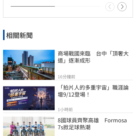
傳承及安養信託等機制，及早建立樂齡財富防禦
網，避免資產傳承糾紛，確保晚年財務自主與安
全，打造穩健的退休生活藍圖。
相關新聞
商場戰國來臨　台中「頂奢大
道」逐漸成形
16分鐘前
「拍片人的多重宇宙」職涯論
壇9/12登場！
1小時前
8國球員齊聚高雄　Formosa 
7s掀足球熱潮