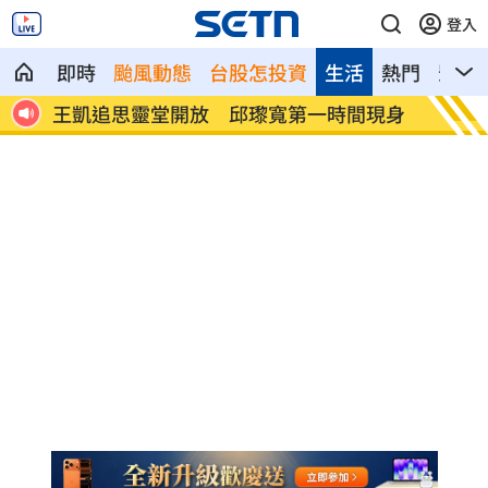
登入
即時
颱風動態
台股怎投資
生活
熱門
影音
攻網
王凱追思靈堂開放 邱瓈寬第一時間現身
肥大叔
播