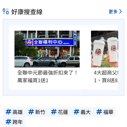
好康搜查線
更多
全聯中元節最強折扣來了！
4大超商父親
萬家福買1送1
1、買8送8」
高雄
新竹
花蓮
義大
福華
跨年