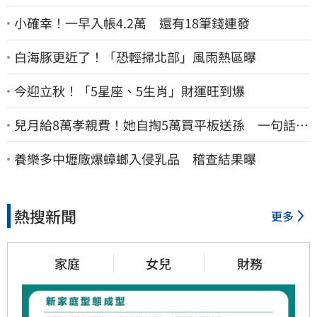
小確幸！一早入帳4.2萬 還有18筆錢連發
白海豚更近了！「恐輕掃北部」風雨熱區曝
今迎立秋！「5星座、5生肖」財運旺到爆
兒月給8萬孝親費！她自掏5萬買平板送孫 一句話愣
原地「傷心不已」
養樂多中壢廠爆蟑螂入侵乳品 稽查結果曝
熱搜新聞
更多
家庭
女兒
財務