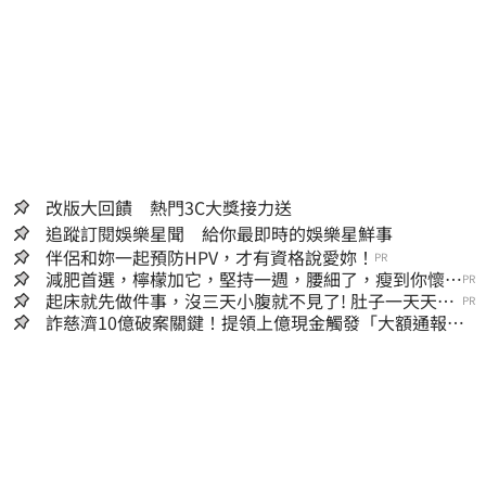
改版大回饋 熱門3C大獎接力送
追蹤訂閱娛樂星聞 給你最即時的娛樂星鮮事
伴侶和妳一起預防HPV，才有資格說愛妳！
PR
減肥首選，檸檬加它，堅持一週，腰細了，瘦到你懷疑
PR
人生
起床就先做件事，沒三天小腹就不見了! 肚子一天天變
PR
小！
詐慈濟10億破案關鍵！提領上億現金觸發「大額通報」
神鬼律師遭擊落內幕