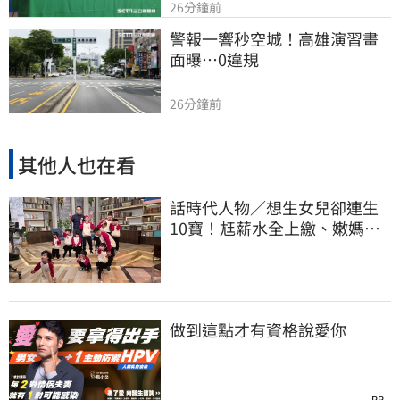
26分鐘前
警報一響秒空城！高雄演習畫
面曝…0違規
26分鐘前
其他人也在看
話時代人物／想生女兒卻連生
10寶！尪薪水全上繳、嫩媽吐
心聲：不生了
做到這點才有資格說愛你
PR