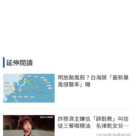
延伸閱讀
明放颱風假？白海豚「最新暴
風侵襲率」曝
詐慈濟主嫌信「辟穀教」叫信
徒三餐喝精油 名律乾女兒卻
吃鮑魚喝紅酒
(2026年08月06日)