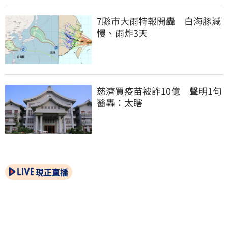
7縣市大雨特報開轟　白海豚減
慢、雨炸3天
慈濟買疫苗被詐10億　聲明1句
醫轟：太瞎
現正直播