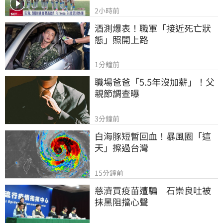
2小時前
酒測爆表！職軍「接近死亡狀
態」照開上路
1分鐘前
職場爸爸「5.5年沒加薪」！父
親節調查曝
3分鐘前
白海豚短暫回血！暴風圈「這
天」擦過台灣
15分鐘前
慈濟買疫苗遭騙　石崇良吐被
抹黑阻擋心聲