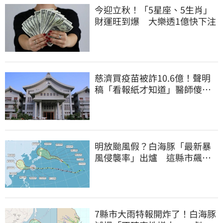
今迎立秋！「5星座、5生肖」
財運旺到爆 大樂透1億快下注
慈濟買疫苗被詐10.6億！聲明
稿「看報紙才知道」醫師傻
眼：太瞎了
明放颱風假？白海豚「最新暴
風侵襲率」出爐 這縣市飆
64％最高
7縣市大雨特報開炸了！白海豚