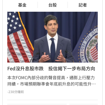
基金
台股
記者
Fed沒升息股市跌　投信揭下一步布局方向
本次FOMC內部分歧的聲音提高，通膨上行壓力
持續，市場預期聯準會年底前升息的可能性升
高，凱基投信認為，升息確實會帶給金融市場波
-238分鐘前
動，但不會顯著影響股市上升的趨勢。美國聯準
會召開FOMC會議，主席華許中性偏鴿派的言論