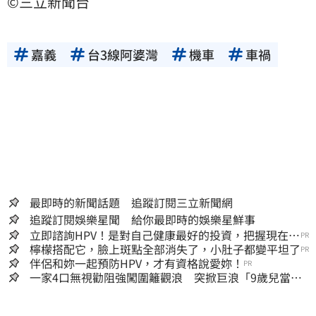
©三立新聞台
嘉義
台3線阿婆灣
機車
車禍
最即時的新聞話題 追蹤訂閱三立新聞網
追蹤訂閱娛樂星聞 給你最即時的娛樂星鮮事
立即諮詢HPV！是對自己健康最好的投資，把握現在不
PR
嫌晚！
檸檬搭配它，臉上斑點全部消失了，小肚子都變平坦了
PR
伴侶和妳一起預防HPV，才有資格說愛妳！
PR
一家4口無視勸阻強闖圍籬觀浪 突掀巨浪「9歲兒當場
遭捲入海」