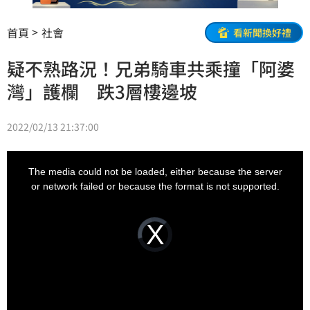
首頁
社會
看新聞換好禮
疑不熟路況！兄弟騎車共乘撞「阿婆
灣」護欄 跌3層樓邊坡
2022/02/13 21:37:00
This
is
a
The media could not be loaded, either because the server
modal
window.
or network failed or because the format is not supported.
Video
Player
is
loading.