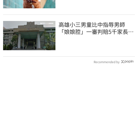
高雄小三男童比中指辱男師
「娘娘腔」一審判賠5千家長不
服上訴 二審更慘
Recommended by