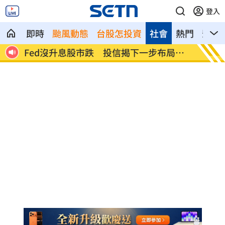
登入
即時
颱風動態
台股怎投資
社會
熱門
影音
局方
少女在家產子男嬰夭折 裹毛巾藏住處多
劍橋最
日
假