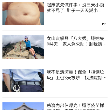
起床就先做件事，沒三天小腹
就不見了! 肚子一天天變小！
PR
女山友攀登「八大秀」迷途失
聯4天 家人急求助：剩我媽還
沒找到
我不是清潔員！保全「拒倒垃
圾」上班3天被炒 找法院討公
道結果出爐
慈濟內部信曝光！還原疫苗採