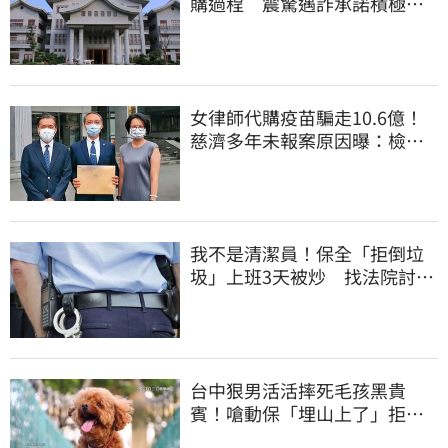
購過程 震驚遇詐承諾積極追
回善款
女律師代購疫苗騙走10.6億！
慈濟多年未報案原因曝：檢警
上門才知被騙
我不是清潔員！保全「拒倒垃
圾」上班3天被炒 找法院討公
道結果出爐
台中狠男活活摔死毛孩黑貴
賓！嗆動保「埋山上了」拒交
屍體 下場曝光