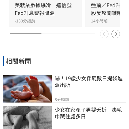
搭配內部官員態度的分歧，使投資人質疑聯準會
美就業數據爆冷　這信號
盤前／Fed升息
在打壓通膨方面的決心。
Fed升息警報降溫
股反攻關鍵曝光
-130分鐘前
14小時前
相關新聞
嚇！19歲少女伴屍數日提袋進
派出所
8分鐘前
少女在家產子男嬰夭折　裹毛
巾藏住處多日