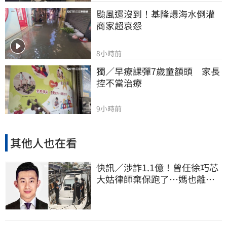
颱風還沒到！基隆爆海水倒灌 
商家超哀怨
8小時前
獨／早療課彈7歲童額頭　家長
控不當治療
9小時前
其他人也在看
快訊／涉詐1.1億！曾任徐巧芯
大姑律師棄保跑了…媽也離
境 桃檢發通緝