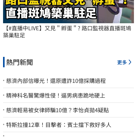
【#直播中LIVE】又見＂孵蛋＂? 路口監視器直播斑鳩
築巢駐足
熱門新聞
更多
慈濟內部信曝光！還原遭詐10億採購過程
精神科名醫驚爆性侵！逼男病患跪地硬上
慈濟輕易被女律師騙10億？李怡貞拋4疑點
特斯拉撞12車！目擊者：賓士擋下救好多人