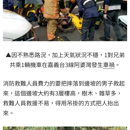
▲因不熟悉路況，加上天氣狀況不穩，1對兄弟
共乘1輛機車在嘉義台3線阿婆灣發生
車禍
。
消防救難人員費力的要把摔落到邊坡的男子救起
來，這個邊坡大約有3層樓高，樹木、雜草多，
救難人員救援不易，得用吊掛的方式把人抬出
來。