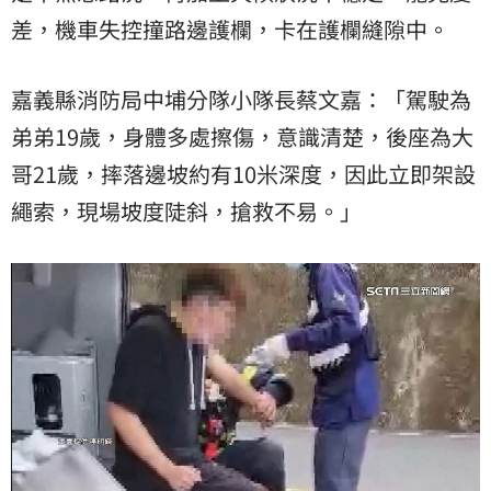
差，機車失控撞路邊護欄，卡在護欄縫隙中。
嘉義縣消防局中埔分隊小隊長蔡文嘉：「駕駛為
弟弟19歲，身體多處擦傷，意識清楚，後座為大
哥21歲，摔落邊坡約有10米深度，因此立即架設
繩索，現場坡度陡斜，搶救不易。」