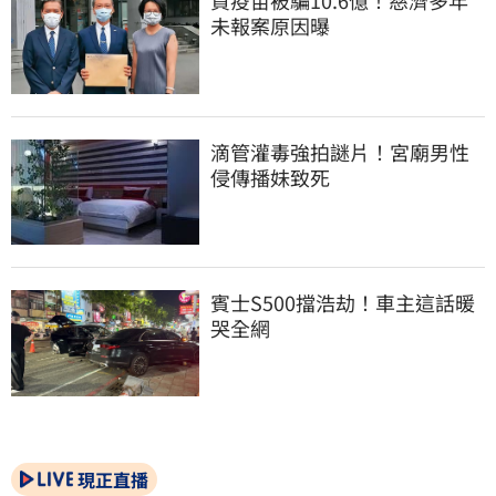
買疫苗被騙10.6億！慈濟多年
未報案原因曝
滴管灌毒強拍謎片！宮廟男性
侵傳播妹致死
賓士S500擋浩劫！車主這話暖
哭全網
現正直播