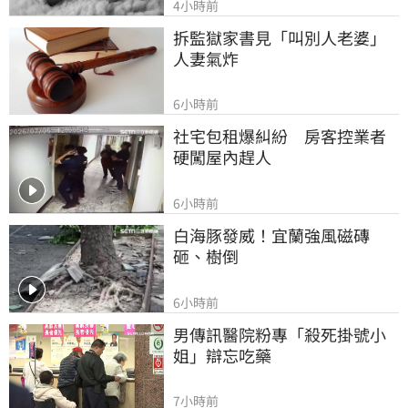
4小時前
拆監獄家書見「叫別人老婆」
人妻氣炸
6小時前
社宅包租爆糾紛　房客控業者
硬闖屋內趕人
6小時前
白海豚發威！宜蘭強風磁磚
砸、樹倒
6小時前
男傳訊醫院粉專「殺死掛號小
姐」辯忘吃藥
7小時前