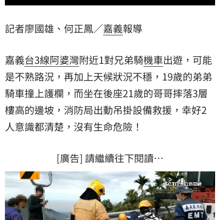
記者廖國雄、何正鳳／
嘉義
報導
嘉義
台3線阿婆灣
附近1對兄弟騎
機車
出遊，可能
是不熟路況，再加上天候狀況不穩，19歲的弟弟
騎車撞上護欄，而坐在後座21歲的哥哥摔落3層
樓高的邊坡，消防局出動吊掛設備救援，幸好2
人意識都清楚，沒有生命危險！
[廣告] 請繼續往下閱讀…