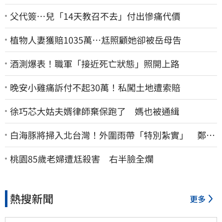
父代簽…兒「14天教召不去」付出慘痛代價
植物人妻獲賠1035萬…尪照顧她卻被岳母告
酒測爆表！職軍「接近死亡狀態」照開上路
晚安小雞痛訴付不起30萬！私闖土地遭索賠
徐巧芯大姑夫婿律師棄保跑了 媽也被通緝
白海豚將掃入北台灣！外圍雨帶「特別紮實」 鄭明
典警告別出門
桃園85歲老婦遭尪殺害 右半臉全爛
熱搜新聞
更多