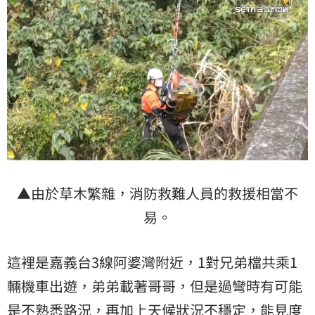
▲由於草木繁雜，消防救難人員的救援相當不
易。
這裡是嘉義台3線阿婆灣附近，1對兄弟檔共乘1
輛機車出遊，弟弟載著哥哥，但是過彎時有可能
是不熟悉路況，再加上天候狀況不穩定，能見度