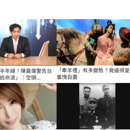
「牽羊禮」有多變態？竟逼得皇
半年線！陳嘉偉警告台
羞愧自盡
逃命波」：空頭...