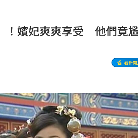
狀況
21:54
有名
21:50
」！嬪妃爽爽享受 他們竟
主委
21:44
00
21:42
落
21:39
看新聞
蛋
21:38
登場
21:36
21:31
補
21:31
鼻酸
21:30