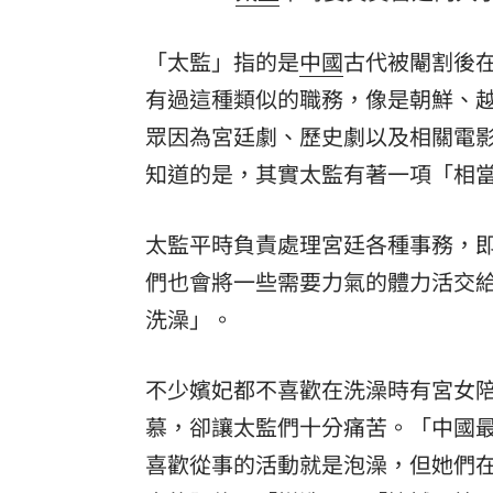
理想混蛋號召粉絲跨海追星吃美食！
18:
「太監」指的是
中國
古代被閹割後
有過這種類似的職務，像是朝鮮、
眾因為宮廷劇、歷史劇以及相關電
知道的是，其實太監有著一項「相
太監平時負責處理宮廷各種事務，
們也會將一些需要力氣的體力活交
洗澡」。
不少嬪妃都不喜歡在洗澡時有宮女
慕，卻讓太監們十分痛苦。「中國
喜歡從事的活動就是泡澡，但她們