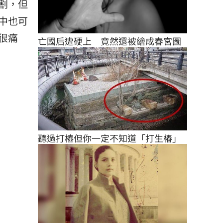
割，但
中也可
很痛
亡國后遭硬上　竟然還被繪成春宮圖
聽過打樁但你一定不知道「打生樁」