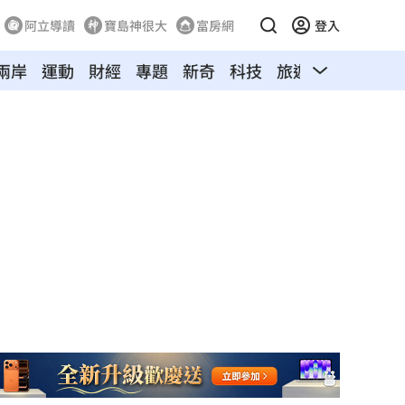
阿立導讀
寶島神很大
富房網
登入
兩岸
運動
財經
專題
新奇
科技
旅遊
汽車
寵物