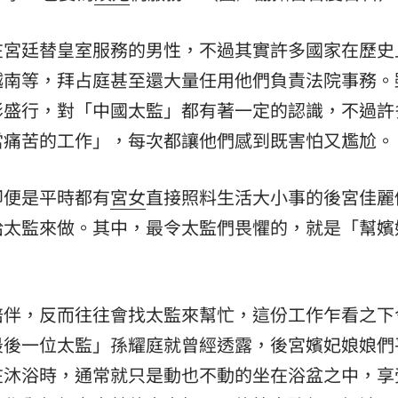
15
在宮廷替皇室服務的男性，不過其實許多國家在歷史
越南等，拜占庭甚至還大量任用他們負責法院事務。
影盛行，對「中國太監」都有著一定的認識，不過許
當痛苦的工作」，每次都讓他們感到既害怕又尷尬。
即便是平時都有
宮女
直接照料生活大小事的後宮佳麗
給太監來做。其中，最令太監們畏懼的，就是「幫嬪
陪伴，反而往往會找太監來幫忙，這份工作乍看之下
最後一位太監」孫耀庭就曾經透露，後宮嬪妃娘娘們
在沐浴時，通常就只是動也不動的坐在浴盆之中，享