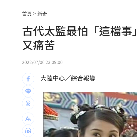
昆凌8歲愛子拜中醫為師 幫把脈說中1
首頁
新奇
父親節最雷禮物 「茶具、領帶」榜上
古代太監最怕「這檔事
魏平政太樂觀 爆王惠美未允諾接競總
又痛苦
川普喊戰爭快結束 美股漲、台指期衝450
拖吊車「沒綁好」！ 百萬休旅重摔滑
2022/07/06 23:09:00
燈桿「孵蛋」路口影像直播紅鳩輪流護
大陸中心／綜合報導
減碳行動開跑！台新新光金控淨零論壇
合體沈伯洋 「過來人」陳時中送3叮嚀
兆基債務風暴！前董座李建成遭當庭逮
手上只剩24元！獨居嬤不動存款原因惹