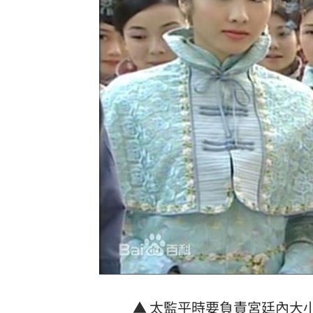
小刀婚姻告終 昔砸百萬辦婚禮找連戰
布雷克6局0失分 陳傑憲猛打率統一退
交往3個月閃婚 姜厚任女友前夫身分曝
台灣彩券開獎直播中
20:31
LIVE三立+24小時直播
15:27
三立iNEWS新聞台線上直播
18:00
台彩父親節推新刮刮樂千萬頭獎超「爸
商場戰國來臨 台中「頂奢大道」逐漸
「拍片人的多重宇宙」職涯論壇9/12登
8國球員齊聚高雄 Formosa 7s掀足球
▲
太監
平時要負責宮廷內大