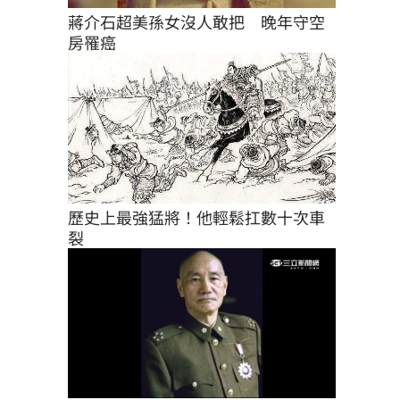
蔣介石超美孫女沒人敢把　晚年守空
房罹癌
歷史上最強猛將！他輕鬆扛數十次車
裂