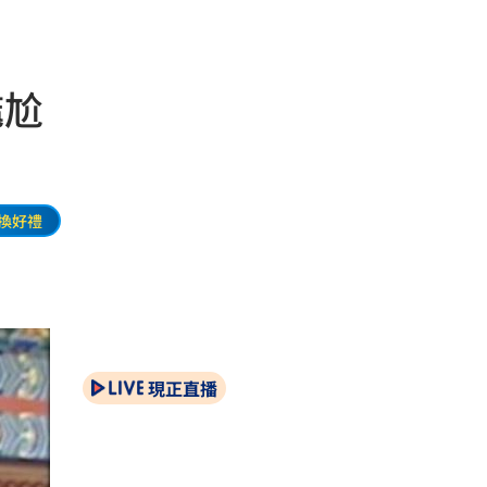
尷尬
換好禮
現正直播