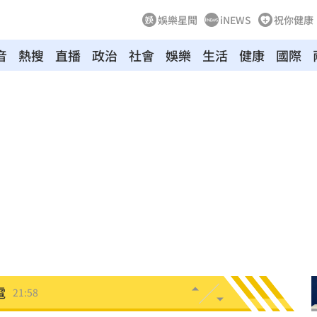
娛樂星聞
iNEWS
祝你健康
音
熱搜
直播
政治
社會
娛樂
生活
健康
國際
」
22:14
查
22:13
天
22:09
競爭
22:06
電
21:58
上場
21:54