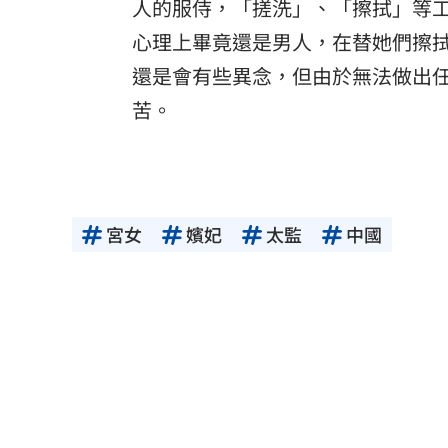
人的服侍，「搓洗」、「擦拭」等
心理上畢竟還是男人，在替她們擦
還是會有些異念，但由於無法做出
苦。
宮女
嬪妃
太監
中國