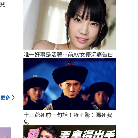
兒
唯一好事是活著…前AV女優沉痛告白
更多
十三爺死前一句話！雍正驚：賜死我
兒