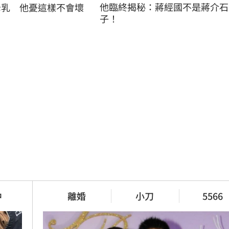
他臨終揭秘：蔣經國不是蔣介石
母乳　他憂這樣不會壞
子！
中
離婚
小刀
5566