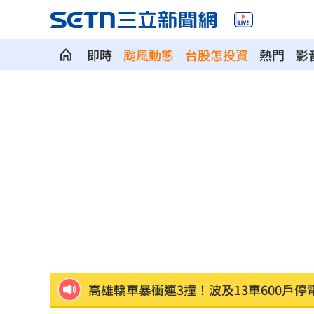
即時
颱風動態
台股怎投資
熱門
影
陳傑憲猛打助2連勝 餅總卻虧「做蠢事
又有茶油苯駢芘超標 218瓶產品全面追
白海豚「海警範圍擴大」 這地恐豪雨炸2
桃猿洋將2投2打爭一軍 艾菩樂認良性
華邦電法說會後 新目標價出爐
22:00
高雄轎車暴衝連3撞！波及13車600戶停
陳晨威失誤釀失分 教頭透露其實抱病