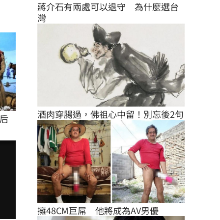
蔣介石有兩處可以退守　為什麼選台
灣
酒肉穿腸過，佛祖心中留！別忘後2句
后
擁48CM巨屌　他將成為AV男優