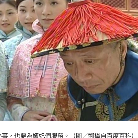
證婚
21:30
富邦
21:26
光
21:25
」氣
12:00
成形
12:00
場！
10:30
熱潮
小事，也要為
嬪妃
們服務。（圖／翻攝自百度百科）
10:00