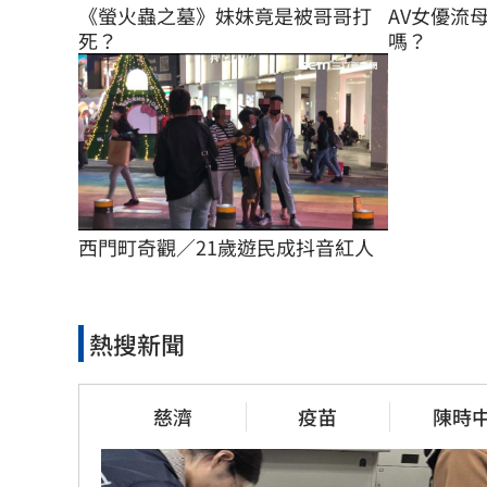
《螢火蟲之墓》妹妹竟是被哥哥打
AV女優流
死？
嗎？
西門町奇觀／21歲遊民成抖音紅人
熱搜新聞
慈濟
疫苗
陳時