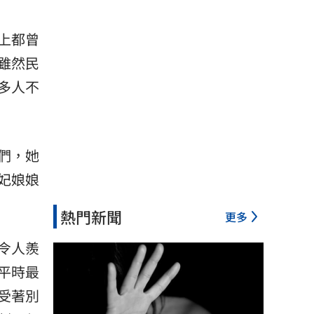
上都曾
雖然民
多人不
們，她
妃娘娘
熱門新聞
更多
令人羨
平時最
受著別