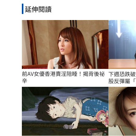
延伸閱讀
前AV女優香港賣淫陪睡！揭背後祕
下週恐跌破
辛
股反彈屬「