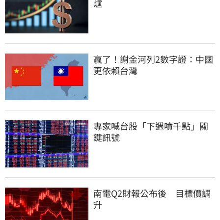
爐
贏了！謝金河列2數字證：中國
更依賴台灣
專家喊台股「下週噴千點」關
鍵訊號
南電Q2財報公布後　目標價調
升