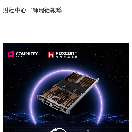
OpenAI等北美大廠，正式啟動供應鏈商機。身為核心夥
財經中心／師瑞德報導
伴，鴻海預期將迎來新一波伺服器拉貨潮，進一步鞏固
其在AI基礎設施市場的領導地位，受到市場高度關注。