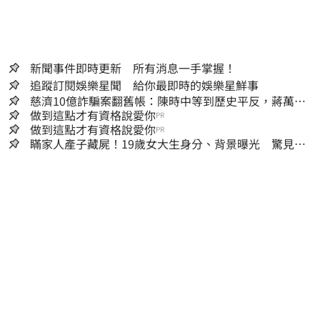
新聞事件即時更新 所有消息一手掌握！
追蹤訂閱娛樂星聞 給你最即時的娛樂星鮮事
慈濟10億詐騙案翻舊帳：陳時中等到歷史平反，蔣萬安
償還2022政治利息
做到這點才有資格說愛你
PR
做到這點才有資格說愛你
PR
瞞家人產子藏屍！19歲女大生身分、背景曝光 驚見
「產檢紀錄全空白」