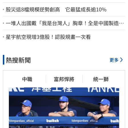
股災這8檔規模逆勢創高 它最猛成長逾10%
一堆人出國戴「我是台灣人」胸章！全是中國製造
Cheap酸：精神分裂
星宇航空現增3億股！認股規畫一次看
熱搜新聞
更多
中職
富邦悍將
統一獅