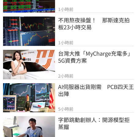
1小時前
不用熬夜操盤！　那斯達克拍
板23小時交易
1小時前
台灣大推「MyCharge充電多」
5G資費方案
2小時前
AI伺服器出貨剛需　PCB四天王
出陣
5小時前
字節跳動創辦人：開源模型拒
蒸餾