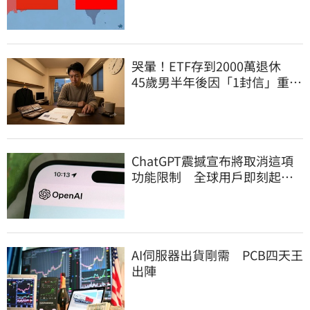
哭暈！ETF存到2000萬退休
45歲男半年後因「1封信」重回
職場
ChatGPT震撼宣布將取消這項
功能限制 全球用戶即刻起
「免費」用到飽
AI伺服器出貨剛需 PCB四天王
出陣