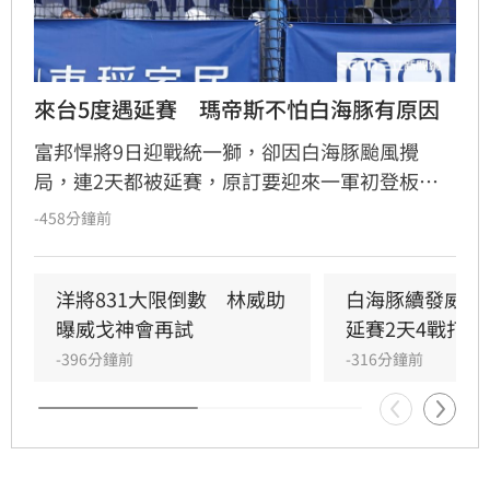
來台5度遇延賽　瑪帝斯不怕白海豚有原因
富邦悍將9日迎戰統一獅，卻因白海豚颱風攪
局，連2天都被延賽，原訂要迎來一軍初登板的
新洋投瑪帝斯預計要等到11日才能上陣，不過他
-458分鐘前
本人平常心看待，更笑說身為佛州人的他，其實
已經看淡颱風這種天氣型態。
洋將831大限倒數　林威助
白海豚續發威　
曝威戈神會再試
延賽2天4戰打不
-396分鐘前
-316分鐘前