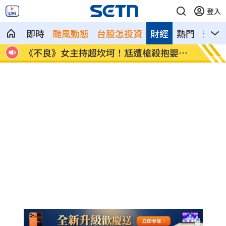
登入
即時
颱風動態
台股怎投資
財經
熱門
影音
世
《不良》女主持超坎坷！尪遭槍殺抱嬰逃
桃園農
命