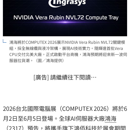
鴻海將於COMPUTEX 2026展示NVIDIA Vera Rubin NVL72關鍵模
組，採全無線纜與液冷架構，展現AI技術實力。隨輝達首批Vera
CPU交付北美大廠，正式啟動平台商機，鴻海預期將迎來新一波伺
服器拉貨潮。（圖／鴻海提供）
[廣告] 請繼續往下閱讀…
2026台北國際電腦展（COMPUTEX 2026）將於6
月2日至6月5日登場。全球AI伺服器大廠
鴻海
（2317）預告，將攜手旗下
鴻佰科技
於展會期間