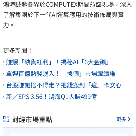
鴻海誠邀各界於COMPUTEX期間蒞臨現場，深入
了解集團於下一代AI運算應用的技術佈局與實
力。
更多新聞：
賺爆「缺貨紅利」！揭秘AI「6大金礦」
單週百億熱錢湧入！「換個」市場繼續賺
台股賺飽捨不得走？把錢搬到「這」卡安心
新／EPS 3.56！鴻海Q1大賺499億
財經市場重點
更多