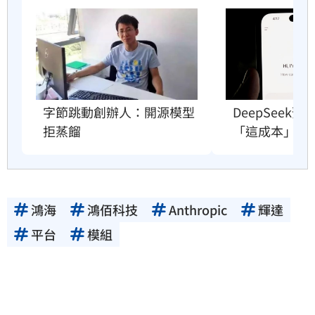
字節跳動創辦人：開源模型
DeepSeek
拒蒸餾
「這成本」撐
鴻海
鴻佰科技
Anthropic
輝達
平台
模組