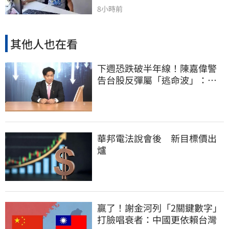
8小時前
其他人也在看
下週恐跌破半年線！陳嘉偉警
告台股反彈屬「逃命波」：空
頭大屠殺剛開始
華邦電法說會後 新目標價出
爐
贏了！謝金河列「2關鍵數字」
打臉唱衰者：中國更依賴台灣