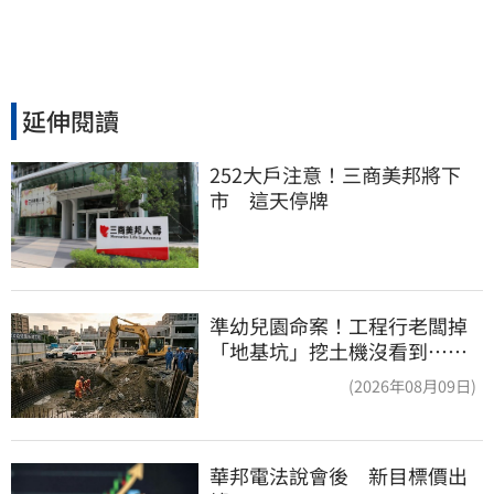
延伸閱讀
252大戶注意！三商美邦將下
市　這天停牌
準幼兒園命案！工程行老闆掉
「地基坑」挖土機沒看到…下
土石活埋他
(2026年08月09日)
華邦電法說會後　新目標價出