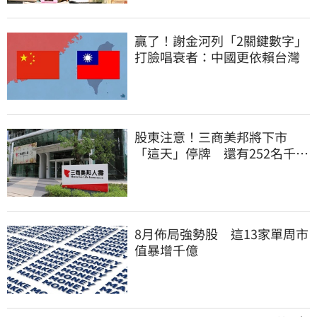
贏了！謝金河列「2關鍵數字」
打臉唱衰者：中國更依賴台灣
股東注意！三商美邦將下市
「這天」停牌 還有252名千張
大戶
8月佈局強勢股 這13家單周市
值暴增千億