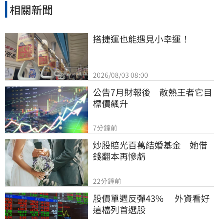
相關新聞
搭捷運也能遇見小幸運！
2026/08/03 08:00
公告7月財報後　散熱王者它目
標價飆升
7分鐘前
炒股賠光百萬結婚基金　她借
錢翻本再慘虧
22分鐘前
股價單週反彈43%　 外資看好
這檔列首選股