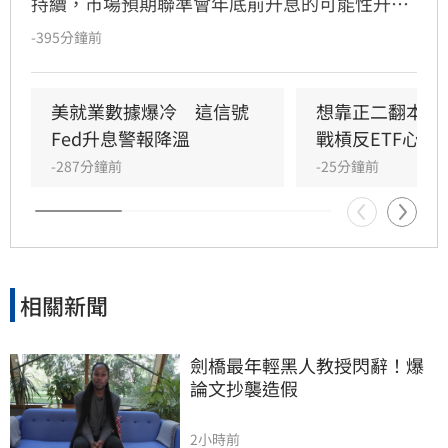
持續，市場預期聯準會年底前升息的可能性升
高，凱基投信認為，升息確實會帶給金融市場波
-395分鐘前
動，但不會顯著影響股市上升的趨勢。美國聯準
會召開FOMC會議，主席華許中性偏鴿派的言論
搭配內部官員態度的分歧，使投資人質疑聯準會
美就業數據爆冷　這信號
想靠正二翻本？
在打壓通膨方面的決心。
Fed升息警報降溫
戰槓反ETF心法
-287分鐘前
-25分鐘前
相關新聞
劍橋最年輕黑人教授閃辭！爆
論文抄襲造假
2小時前