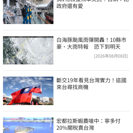
政府還有愛
白海豚颱風雨彈開轟！10縣市
豪、大雨特報 恐下到明天
(2026年08月08日)
斷交19年看見台灣實力！這國
來台尋找商機
宏都拉斯蝦農嗆中：寧多付
20%關稅賣台灣