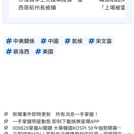
「上場被雷劈
西哥前州長被捕
中美關係
中國
氣候
宋文笛
裴洛西
美國
新聞事件即時更新 所有消息一手掌握！
一手掌握明星動態 即刻下載娛樂星聞APP
009829掌握AI關鍵 大華韓國KOSPI 50今強勢開募
PR
立即諮詢HPV！是對自己健康最好的投資，把握現在不
PR