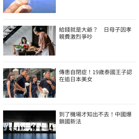
給錢就是大爺？　日母子因孝
親費激烈爭吵
傳患自閉症！19歲泰國王子認
在追日本美女
到了機場才知出不去！中國爆
鎖國新法