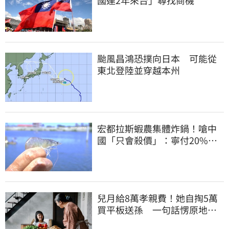
國連2年來台」尋找商機
颱風昌鴻恐撲向日本 可能從
東北登陸並穿越本州
宏都拉斯蝦農集體炸鍋！嗆中
國「只會殺價」：寧付20%關
稅賣白蝦給台灣
兒月給8萬孝親費！她自掏5萬
買平板送孫 一句話愣原地
「傷心不已」