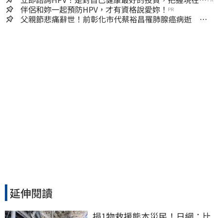
嫌晚！
伴侶和妳一起預防HPV，才有資格說愛妳！
PR
父親節悲痛辭世！前彰化市代蔡裕昌罹肺腺癌病逝 享
壽71歲
延伸閱讀
捐1物救援熊本災民！日網：比