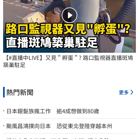
【#直播中LIVE】又見＂孵蛋＂? 路口監視器直播斑鳩
築巢駐足
熱門新聞
更多
日本銀髮族瘋工作 逾4成想做到80歲
颱風昌鴻撲向日本 恐從東北登陸穿越本州