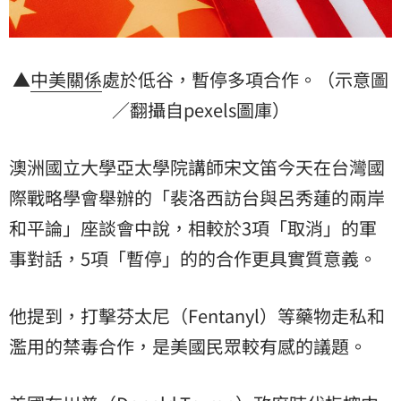
▲
中美關係
處於低谷，暫停多項合作。（示意圖
／翻攝自pexels圖庫）
澳洲國立大學亞太學院講師宋文笛今天在台灣國
際戰略學會舉辦的「裴洛西訪台與呂秀蓮的兩岸
和平論」座談會中說，相較於3項「取消」的軍
事對話，5項「暫停」的的合作更具實質意義。
他提到，打擊芬太尼（Fentanyl）等藥物走私和
濫用的禁毒合作，是美國民眾較有感的議題。