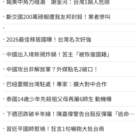
揭美中角力暗潮 謝金河：台灣1類人危險
斷交國200萬磅蝦遭我友邦封殺！業者慘叫
2026最佳移居國曝！台灣名次好強
中國出入境新規炸鍋！苦主「被恢復國籍」
中國攻台非解放軍？外媒點名2破口！
巴紐要關台灣駐處！專家：擴大對中合作
泰國14歲少年先殺祖父母再屠6師生 動機曝
下週恐跌破半年線！陳嘉偉警告台股反彈屬「逃命
波」：空頭大屠殺剛開始
習近平國師惹禍！狂言1句嚇跑大批台商