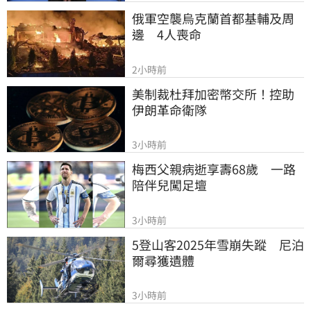
俄軍空襲烏克蘭首都基輔及周
邊　4人喪命
2小時前
美制裁杜拜加密幣交所！控助
伊朗革命衛隊
3小時前
梅西父親病逝享壽68歲　一路
陪伴兒闖足壇
3小時前
5登山客2025年雪崩失蹤　尼泊
爾尋獲遺體
3小時前