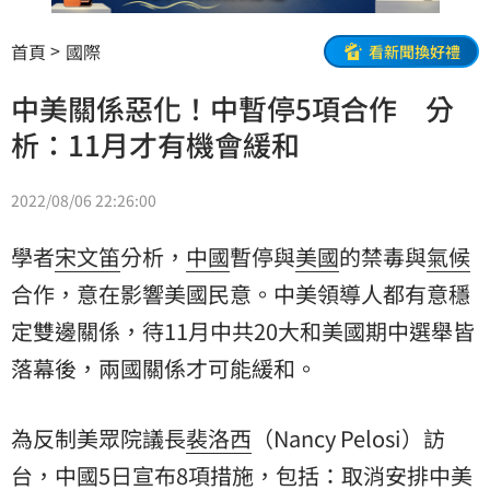
首頁
國際
看新聞換好禮
中美關係惡化！中暫停5項合作 分
析：11月才有機會緩和
2022/08/06 22:26:00
學者
宋文笛
分析，
中國
暫停與
美國
的禁毒與
氣候
合作，意在影響美國民意。中美領導人都有意穩
定雙邊關係，待11月中共20大和美國期中選舉皆
落幕後，兩國關係才可能緩和。
為反制美眾院議長
裴洛西
（Nancy Pelosi）訪
台，中國5日宣布8項措施，包括：取消安排中美