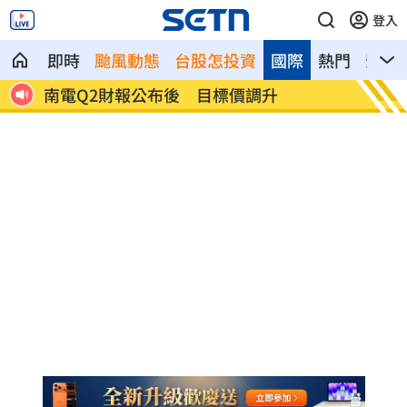
登入
即時
颱風動態
台股怎投資
國際
熱門
影音
雨特
南電Q2財報公布後 目標價調升
俄軍空