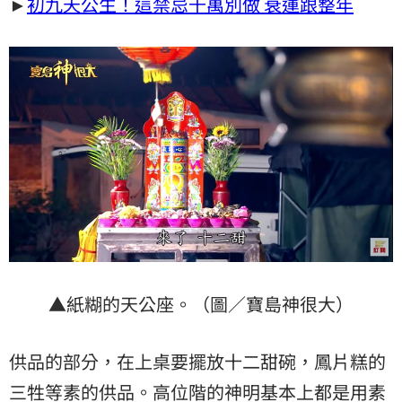
►
初九天公生！這禁忌千萬別做 衰運跟整年
▲紙糊的天公座。（圖／寶島神很大）
供品的部分，在上桌要擺放十二甜碗，鳳片糕的
三牲等素的供品。高位階的神明基本上都是用素