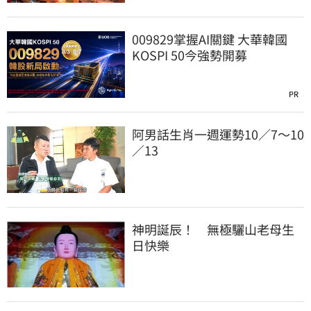
009829掌握AI關鍵 大華韓國
KOSPI 50今強勢開募
PR
阿男話生肖一週運勢10／7～10
／13
神明誕辰！ 無極驪山老母生
日快樂