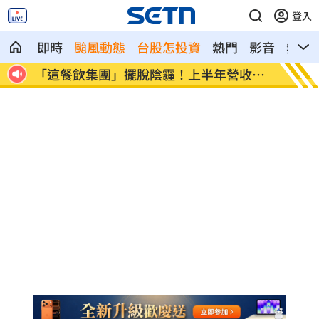
登入
即時
颱風動態
台股怎投資
熱門
影音
熱搜
收創
賓士S500擋浩劫！車主這話暖哭全網
台股
酬