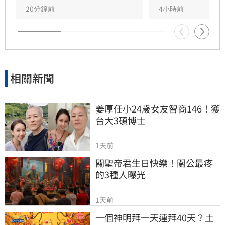
20分鐘前
4小時前
相關新聞
姜厚任小24歲女友智商146！獲
台大3碩博士
1天前
關聖帝君生日快樂！關公最疼
的3種人曝光
1天前
一個神明拜一天連拜40天？土