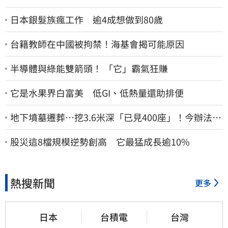
日本銀髮族瘋工作 逾4成想做到80歲
台籍教師在中國被拘禁！海基會揭可能原因
半導體與綠能雙箭頭！ 「它」霸氣狂賺
它是水果界白富美 低GI、低熱量還助排便
地下墳墓遷葬…挖3.6米深「已見400座」！今辦法會
安撫祖先
股災這8檔規模逆勢創高 它最猛成長逾10%
熱搜新聞
更多
日本
台積電
台灣