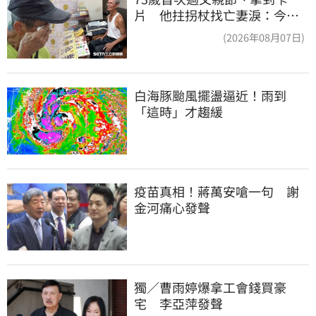
片 他拄拐杖找亡妻淚：今天
好多人來幫我慶祝
(2026年08月07日)
白海豚颱風擺盪逼近！雨到
「這時」才趨緩
疫苗真相！蔣萬安嗆一句　謝
金河痛心發聲
獨／曹雨婷爆拿工會錢買豪
宅　李亞萍發聲