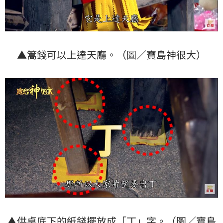
▲篙錢可以上達天廳。（圖／寶島神很大）
▲供桌底下的紙錢擺放成「丁」字。（圖／寶島