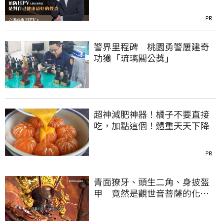
晚！
PR
警界里程碑 桃園勇警屢建奇
功獲「琉璃關公獎」
超神減肥神器！橘子不要直接
吃，加點這個！體重天天下降
PR
青面獠牙、頭生二角、身披盔
甲 竟然是觀世音菩薩的化
身？