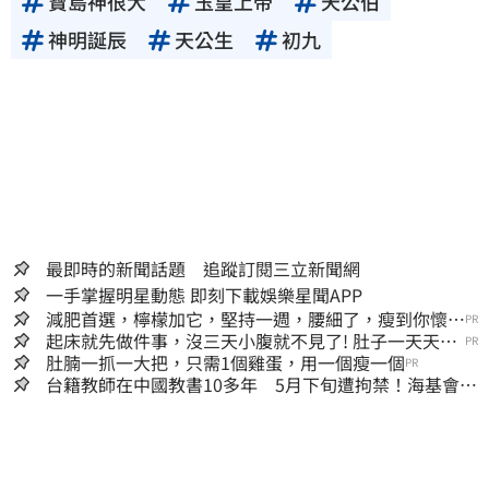
寶島神很大
玉皇上帝
天公伯
神明誕辰
天公生
初九
最即時的新聞話題 追蹤訂閱三立新聞網
一手掌握明星動態 即刻下載娛樂星聞APP
減肥首選，檸檬加它，堅持一週，腰細了，瘦到你懷疑
PR
人生
起床就先做件事，沒三天小腹就不見了! 肚子一天天變
PR
小！
肚腩一抓一大把，只需1個雞蛋，用一個瘦一個
PR
台籍教師在中國教書10多年 5月下旬遭拘禁！海基會揭
可能原因