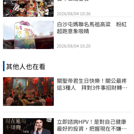
2026/08/04 10:36
白沙屯媽聯名馬祖高粱　粉紅
超跑意象吸睛
2026/08/04 10:20
其他人也在看
關聖帝君生日快樂！關公最疼
這3種人 拜對3件事招財轉運
大賺金山
立即諮詢HPV！是對自己健康
最好的投資，把握現在不嫌