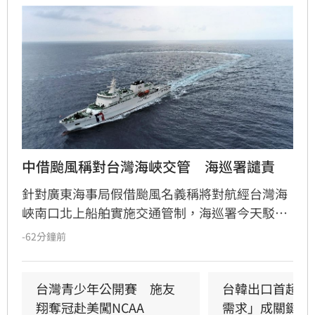
中借颱風稱對台灣海峽交管　海巡署譴責
針對廣東海事局假借颱風名義稱將對航經台灣海
峽南口北上船舶實施交通管制，海巡署今天駁斥
中國無權在台灣海峽實施交通管制，並嚴厲譴
-62分鐘前
責。
台灣青少年公開賽　施友
台韓出口首超日
翔奪冠赴美闖NCAA
需求」成關鍵