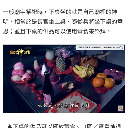
一般廟宇祭祀時，下桌坐的就是自己廟裡的神
明，相當於是長官坐上桌、隨從兵將坐下桌的意
思；並且下桌的供品可以使用葷食來祭拜。
▲下桌的供品可以擺放葷食。（圖／寶島神很