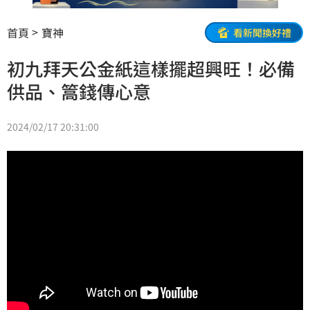
首頁
寶神
看新聞換好禮
初九拜天公金紙這樣擺超興旺！必備
供品、篙錢傳心意
2024/02/17 20:31:00