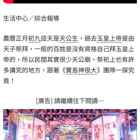
生活中心／綜合報導
農曆正月
初九
這天是
天公生
，過去
玉皇上帝
是由
天子祭拜，一般的百姓是沒有資格自己拜玉皇上
帝的，所以民間其實很少天公廟，祭祀上也有許
多講究的地方，跟著《
寶島神很大
》團隊一探究
竟！
[廣告] 請繼續往下閱讀…