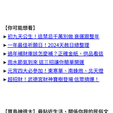
【你可能想看】
►
初九天公生！這禁忌千萬別做 衰運跟整年
►
一年最佳祈願日！2024天赦日總整理
►​
過年補財庫該怎麼補？正確金紙、供品看這
►
雨水節氣到來 這三招讓你簡單開運
►
元宵四大必參加！東寒單、南蜂炮、北天燈
►
超招財！武德宮財神寶樹登場 信眾擠爆！
【寶島神很大】最貼近生活、關係你我的民俗文